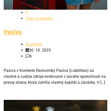
P
Úvery a pôžičky
Pasíva
Jankoš
30. 10. 2025
6
Pasíva v Kontexte Ekonomiky Pasíva (Liabilities) sú
vlastné a cudzie zdroje evidované v súvahe spoločnosti na
pravej strane, ktorá zahŕňa vlastný kapitál a záväzky. V […]