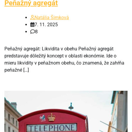
Peňažný agregát
Natália Šimková
7. 11. 2025
8
Peňažný agregát: Likvidita v obehu Peňažný agregát
predstavuje dôležitý koncept v oblasti ekonómie. Ide o
mieru likvidity v peňažnom obehu, čo znamená, že zahŕňa
peňažné […]