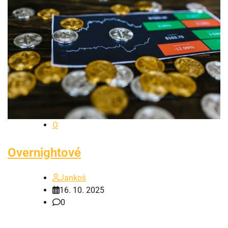
O
Overnightové
Jankoš
16. 10. 2025
0