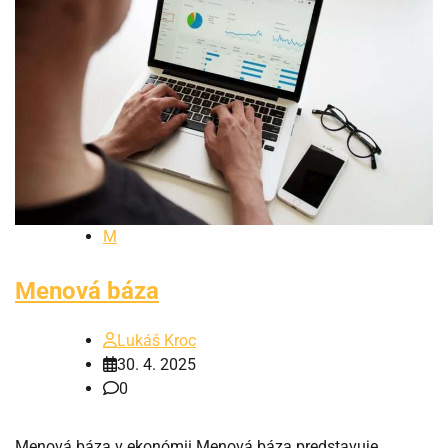
M
Menová báza
Lukáš Kroc
30. 4. 2025
0
Menová báza v ekonómii Menová báza predstavuje