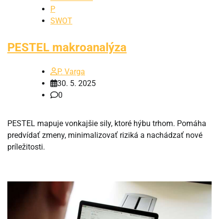
P
SWOT
PESTEL makroanalýza
P. Varga
30. 5. 2025
0
PESTEL mapuje vonkajšie sily, ktoré hýbu trhom. Pomáha
predvídať zmeny, minimalizovať riziká a nachádzať nové
príležitosti.