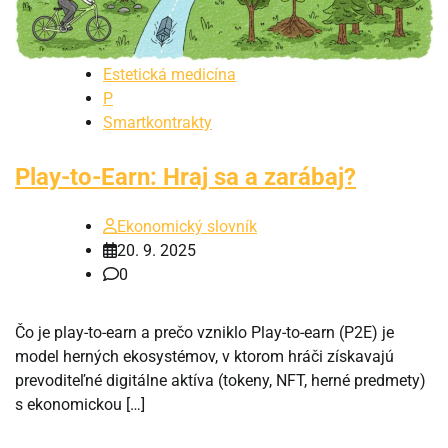
Estetická medicína
P
Smartkontrakty
Play-to-Earn: Hraj sa a zarábaj?
Ekonomický slovník
20. 9. 2025
0
Čo je play-to-earn a prečo vzniklo Play-to-earn (P2E) je
model herných ekosystémov, v ktorom hráči získavajú
prevoditeľné digitálne aktíva (tokeny, NFT, herné predmety)
s ekonomickou […]