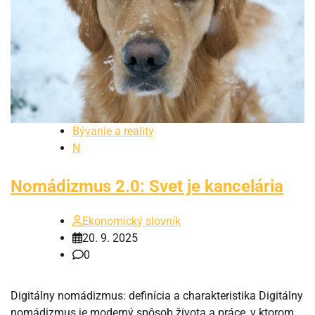
Bývanie a reality
N
Nomádizmus 2.0: Svet je kancelária
Ekonomický slovník
20. 9. 2025
0
Digitálny nomádizmus: definícia a charakteristika Digitálny
nomádizmus je moderný spôsob života a práce, v ktorom