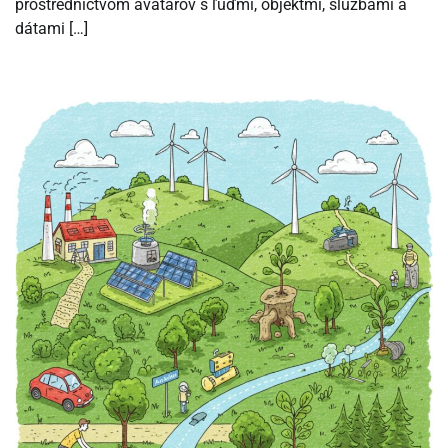
prostredníctvom avatarov s ľuďmi, objektmi, službami a
dátami […]