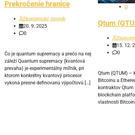
Prekročenie hranice
Q
Ekonomický slovník
Qtum (QTU
20. 9. 2025
0
Ekonomi
15. 12. 
0
Čo je quantum supremacy a prečo na nej
záleží Quantum supremacy (kvantová
prevaha) je experimentálny míľnik, pri
Qtum (QTUM) – k
ktorom konkrétny kvantový procesor
Bitcoinu a Ether
vykoná presne definovanú výpočtovú […]
kontraktov Qtum
blockchain platfo
vlastnosti Bitcoin