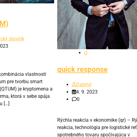
M)
cký slovník
2023
Q
quick response
ombinácia vlastností
eum pre tvorbu smart
Dalimil
 (QTUM) je kryptomena a
4. 9. 2023
rma, ktorá v sebe spája
0
u […]
Rýchla reakcia v ekonomike (qr) – R
reakcia, technológia pre logistické re
spotrebného tovaru spočívajúca v