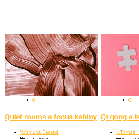
Q
Q
Quiet rooms a focus kabíny
Qi gong a t
Simona Česaná
Tomáš 