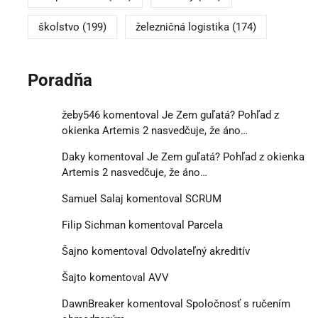
školstvo
(199)
železničná logistika
(174)
Poradňa
žeby546
komentoval
Je Zem guľatá? Pohľad z
okienka Artemis 2 nasvedčuje, že áno…
Daky
komentoval
Je Zem guľatá? Pohľad z okienka
Artemis 2 nasvedčuje, že áno…
Samuel Salaj
komentoval
SCRUM
Filip Sichman
komentoval
Parcela
Šajno
komentoval
Odvolateľný akreditív
Šajto
komentoval
AVV
DawnBreaker
komentoval
Spoločnosť s ručením