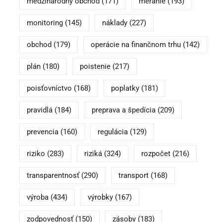
medzinárodný obchod
(171)
meranie
(193)
monitoring
(145)
náklady
(227)
obchod
(179)
operácie na finančnom trhu
(142)
plán
(180)
poistenie
(217)
poisťovníctvo
(168)
poplatky
(181)
pravidlá
(184)
preprava a špedícia
(209)
prevencia
(160)
regulácia
(129)
riziko
(283)
riziká
(324)
rozpočet
(216)
transparentnosť
(290)
transport
(168)
výroba
(434)
výrobky
(167)
zodpovednosť
(150)
zásoby
(183)