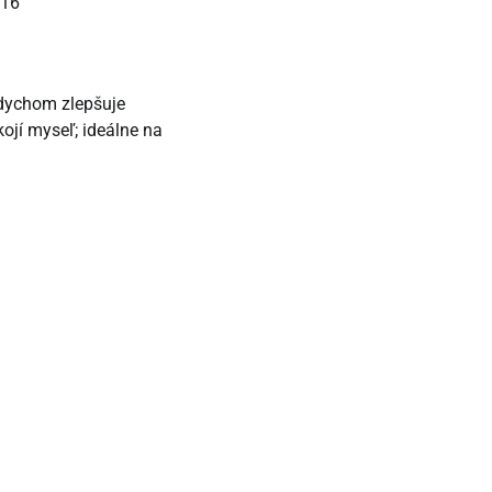
016
dychom zlepšuje
ojí myseľ; ideálne na