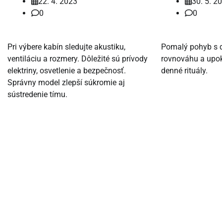
22. 4. 2023
30. 5. 2
0
0
Pri výbere kabín sledujte akustiku,
Pomalý pohyb s 
ventiláciu a rozmery. Dôležité sú prívody
rovnováhu a upok
elektriny, osvetlenie a bezpečnosť.
denné rituály.
Správny model zlepší súkromie aj
sústredenie tímu.