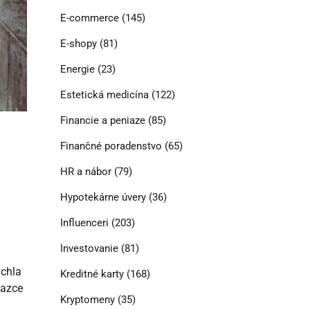
E-commerce
(145)
E-shopy
(81)
Energie
(23)
Estetická medicína
(122)
Financie a peniaze
(85)
Finančné poradenstvo
(65)
HR a nábor
(79)
Hypotekárne úvery
(36)
Influenceri
(203)
Investovanie
(81)
ýchla
Kreditné karty
(168)
ťazce
Kryptomeny
(35)