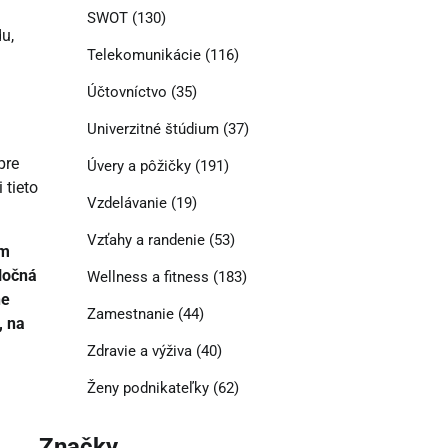
SWOT
(130)
u,
Telekomunikácie
(116)
Účtovníctvo
(35)
Univerzitné štúdium
(37)
pre
Úvery a pôžičky
(191)
 tieto
Vzdelávanie
(19)
Vzťahy a randenie
(53)
ým
oločná
Wellness a fitness
(183)
ne
Zamestnanie
(44)
, na
Zdravie a výživa
(40)
Ženy podnikateľky
(62)
Značky