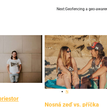
Next:
Geofencing a geo-aware
N
riestor
Nosná zeď vs. příčka