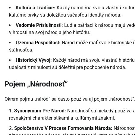
Kultúra a Tradície:
Každý národ má svoju vlastnú kultúru,
kultúrne prvky sú dôležitou súčasťou identity národa.
Vedomie Príslušnosti:
Ľudia patriaci k národu majú ved
v hrdosti na svoj národ a jeho históriu.
Územná Pospolitost:
Národ môže mať svoje historické ú
štátnosťou.
Historický Vývoj:
Každý národ má svoju vlastnú históriu, 
udalosti z minulosti sú dôležité pre pochopenie národa.
Pojem „Národnosť“
Okrem pojmu „národ“ sa často používa aj pojem „národnosť“
Synonymum Pre Národ:
Národnosť sa niekedy používa 
rovnakými charakteristikami a kultúrnymi znakmi.
Spoločenstvo V Procese Formovania Národa:
Národnosť