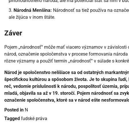
plnohodnotného národa, ale má potenciál stať sa ním v bu
Národná Menšina:
Národnosť sa tiež používa na označeni
ale žijúca v inom štáte.
Záver
Pojem „národnosť“ môže mať viacero významov v závislosti 
národ, označenie spoločenstva v procese formovania národa a
rôzne významy a použiť termín „národnosť“ v súlade s konk
Národ je spoločenstvo nelíšiace sa od ostatných markantným
špecifickou kultúrou a spôsobom života. Je to skupina ľudí, 
reč, vedomie príslušnosti k národu, pospolitosť územia, príp
mladá, objavila sa až v 19. storočí. Pojem národnosť sa z
označenie spoločenstva, ktoré sa v národ ešte nesformoval
Posted in
N
Tagged
ľudské práva