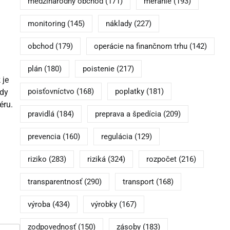
medzinárodný obchod
(171)
meranie
(193)
monitoring
(145)
náklady
(227)
obchod
(179)
operácie na finančnom trhu
(142)
plán
(180)
poistenie
(217)
 je
poisťovníctvo
(168)
poplatky
(181)
ady
éru.
pravidlá
(184)
preprava a špedícia
(209)
prevencia
(160)
regulácia
(129)
riziko
(283)
riziká
(324)
rozpočet
(216)
transparentnosť
(290)
transport
(168)
výroba
(434)
výrobky
(167)
zodpovednosť
(150)
zásoby
(183)