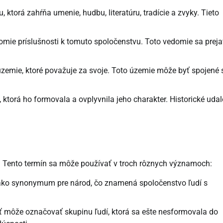
 ktorá zahŕňa umenie, hudbu, literatúru, tradície a zvyky. Tieto
omie príslušnosti k tomuto spoločenstvu. Toto vedomie sa preja
zemie, ktoré považuje za svoje. Toto územie môže byť spojené 
ktorá ho formovala a ovplyvnila jeho charakter. Historické udal
. Tento termín sa môže používať v troch rôznych významoch:
ako synonymum pre národ, čo znamená spoločenstvo ľudí s
 môže označovať skupinu ľudí, ktorá sa ešte nesformovala do