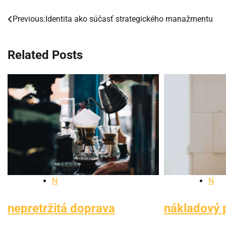
Previous:
Identita ako súčasť strategického manažmentu
Navigácia
v
Related Posts
článku
N
N
nepretržitá doprava
nákladový p