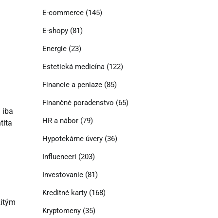
E-commerce
(145)
E-shopy
(81)
Energie
(23)
Estetická medicína
(122)
Financie a peniaze
(85)
Finančné poradenstvo
(65)
 iba
HR a nábor
(79)
tita
Hypotekárne úvery
(36)
Influenceri
(203)
Investovanie
(81)
Kreditné karty
(168)
žitým
Kryptomeny
(35)