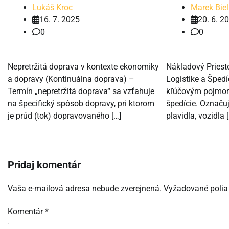
Lukáš Kroc
Marek Biel
16. 7. 2025
20. 6. 2
0
0
Nepretržitá doprava v kontexte ekonomiky
Nákladový Priesto
a dopravy (Kontinuálna doprava) –
Logistike a Špedí
Termín „nepretržitá doprava“ sa vzťahuje
kľúčovým pojmom 
na špecifický spôsob dopravy, pri ktorom
špedície. Označu
je prúd (tok) dopravovaného […]
plavidla, vozidla 
Pridaj komentár
Vaša e-mailová adresa nebude zverejnená.
Vyžadované polia
Komentár
*