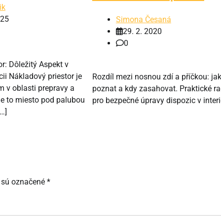
ik
025
Simona Česaná
29. 2. 2020
0
r: Dôležitý Aspekt v
cii Nákladový priestor je
Rozdíl mezi nosnou zdí a příčkou: jak
v oblasti prepravy a
poznat a kdy zasahovat. Praktické r
je to miesto pod palubou
pro bezpečné úpravy dispozic v interi
[…]
 sú označené
*