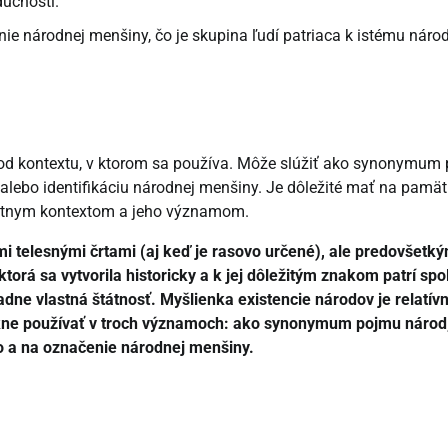
dúcnosti.
e národnej menšiny, čo je skupina ľudí patriaca k istému národ
od kontextu, v ktorom sa používa. Môže slúžiť ako synonymum 
lebo identifikáciu národnej menšiny. Je dôležité mať na pamäti
rétnym kontextom a jeho významom.
i telesnými črtami (aj keď je rasovo určené), ale predovšetk
ktorá sa vytvorila historicky a k jej dôležitým znakom patrí sp
adne vlastná štátnosť. Myšlienka existencie národov je relatív
vykne používať v troch významoch: ako synonymum pojmu národ
o a na označenie národnej menšiny.