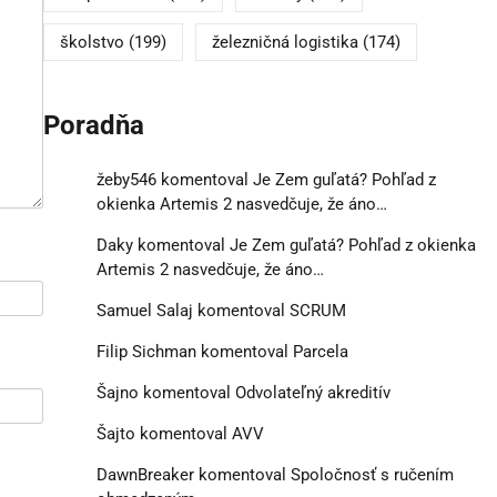
školstvo
(199)
železničná logistika
(174)
Poradňa
žeby546
komentoval
Je Zem guľatá? Pohľad z
okienka Artemis 2 nasvedčuje, že áno…
Daky
komentoval
Je Zem guľatá? Pohľad z okienka
Artemis 2 nasvedčuje, že áno…
Samuel Salaj
komentoval
SCRUM
Filip Sichman
komentoval
Parcela
Šajno
komentoval
Odvolateľný akreditív
Šajto
komentoval
AVV
DawnBreaker
komentoval
Spoločnosť s ručením