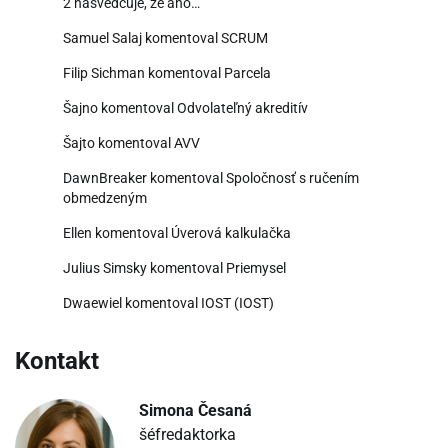
2 nasvedčuje, že áno…
Samuel Salaj
komentoval
SCRUM
Filip Sichman
komentoval
Parcela
Šajno
komentoval
Odvolateľný akreditív
Šajto
komentoval
AVV
DawnBreaker
komentoval
Spoločnosť s ručením
obmedzeným
Ellen
komentoval
Úverová kalkulačka
Julius Simsky
komentoval
Priemysel
Dwaewiel
komentoval
IOST (IOST)
Kontakt
Simona Česaná
šéfredaktorka