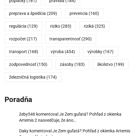
poplatky
(181)
pravidlá
(184)
preprava a špedícia
(209)
prevencia
(160)
regulácia
(129)
riziko
(283)
riziká
(325)
rozpočet
(217)
transparentnosť
(290)
transport
(168)
výroba
(434)
výrobky
(167)
zodpovednosť
(150)
zásoby
(183)
školstvo
(199)
železničná logistika
(174)
Poradňa
žeby546
komentoval
Je Zem guľatá? Pohľad z okienka
Artemis 2 nasvedčuje, že áno…
Daky
komentoval
Je Zem guľatá? Pohľad z okienka Artemis