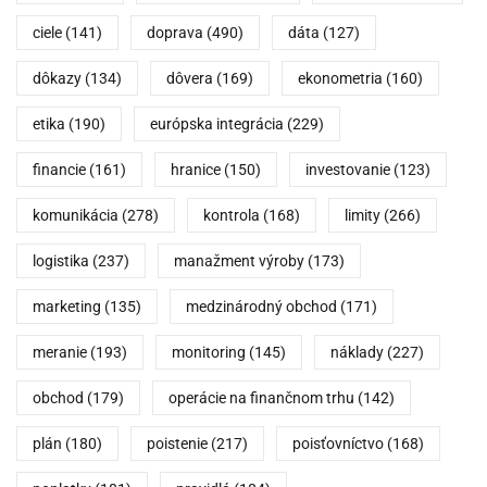
ciele
(141)
doprava
(490)
dáta
(127)
dôkazy
(134)
dôvera
(169)
ekonometria
(160)
etika
(190)
európska integrácia
(229)
financie
(161)
hranice
(150)
investovanie
(123)
komunikácia
(278)
kontrola
(168)
limity
(266)
logistika
(237)
manažment výroby
(173)
marketing
(135)
medzinárodný obchod
(171)
meranie
(193)
monitoring
(145)
náklady
(227)
obchod
(179)
operácie na finančnom trhu
(142)
plán
(180)
poistenie
(217)
poisťovníctvo
(168)