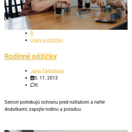
R
Úvery a pôžičky
Rodinné pôžičky
Jana Farkašová
5. 11. 2013
0
Seniori potrebujú ochranu pred nátlakom a nefér
dodatkami; zapojte rodinu a poradcu.