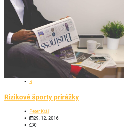
R
Rizikové športy prirážky
Peter Kráľ
29. 12. 2016
0