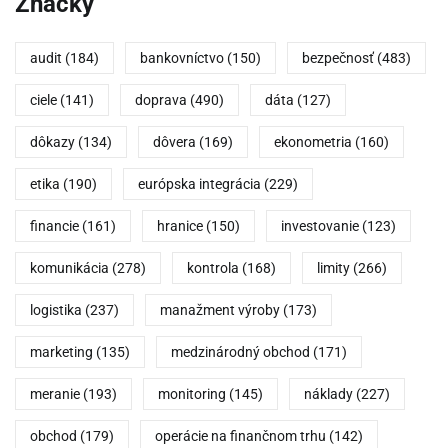
Značky
audit
(184)
bankovníctvo
(150)
bezpečnosť
(483)
ciele
(141)
doprava
(490)
dáta
(127)
dôkazy
(134)
dôvera
(169)
ekonometria
(160)
etika
(190)
európska integrácia
(229)
financie
(161)
hranice
(150)
investovanie
(123)
komunikácia
(278)
kontrola
(168)
limity
(266)
logistika
(237)
manažment výroby
(173)
marketing
(135)
medzinárodný obchod
(171)
meranie
(193)
monitoring
(145)
náklady
(227)
obchod
(179)
operácie na finančnom trhu
(142)