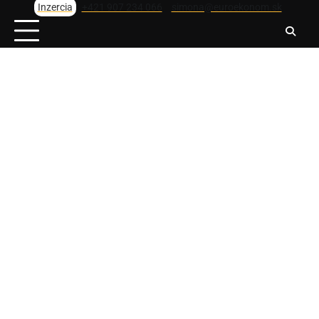
Skip
Inzercia
+421 907 234 066
simona@euroekonom.sk
to
content