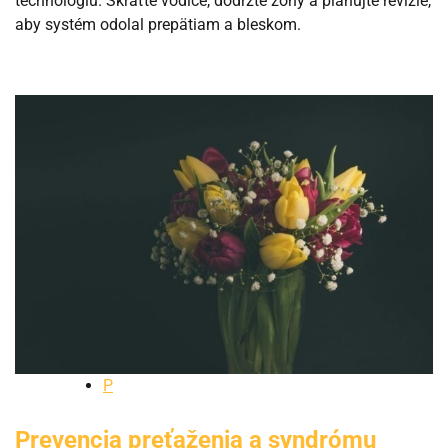
technológiu. Skráťte vodiče, dodržte zóny a plánujte revízie,
aby systém odolal prepätiam a bleskom.
P
Prevencia preťaženia a syndrómu