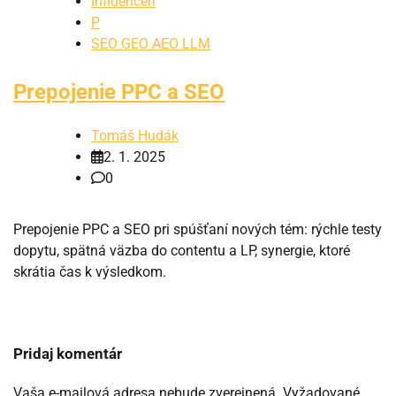
Influenceri
P
SEO GEO AEO LLM
Prepojenie PPC a SEO
Tomáš Hudák
2. 1. 2025
0
Prepojenie PPC a SEO pri spúšťaní nových tém: rýchle testy
dopytu, spätná väzba do contentu a LP, synergie, ktoré
skrátia čas k výsledkom.
Pridaj komentár
Vaša e-mailová adresa nebude zverejnená.
Vyžadované