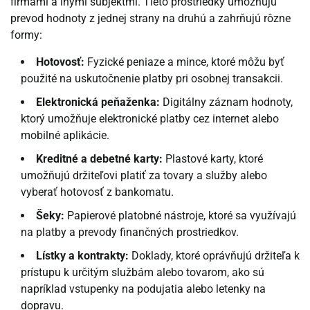
firmami a inými subjektmi. Tieto prostriedky umožňujú
prevod hodnoty z jednej strany na druhú a zahrňujú rôzne
formy:
Hotovosť:
Fyzické peniaze a mince, ktoré môžu byť
použité na uskutočnenie platby pri osobnej transakcii.
Elektronická peňaženka:
Digitálny záznam hodnoty,
ktorý umožňuje elektronické platby cez internet alebo
mobilné aplikácie.
Kreditné a debetné karty:
Plastové karty, ktoré
umožňujú držiteľovi platiť za tovary a služby alebo
vyberať hotovosť z bankomatu.
Šeky:
Papierové platobné nástroje, ktoré sa využívajú
na platby a prevody finančných prostriedkov.
Lístky a kontrakty:
Doklady, ktoré oprávňujú držiteľa k
prístupu k určitým službám alebo tovarom, ako sú
napríklad vstupenky na podujatia alebo letenky na
dopravu.