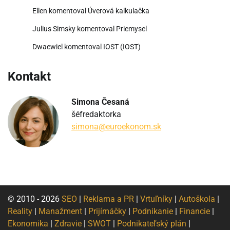
Ellen
komentoval
Úverová kalkulačka
Julius Simsky
komentoval
Priemysel
Dwaewiel
komentoval
IOST (IOST)
Kontakt
Simona Česaná
šéfredaktorka
simona@euroekonom.sk
© 2010 - 2026
SEO
|
Reklama a PR
|
Vrtuľníky
|
Autoškola
|
Reality
|
Manažment
|
Prijímáčky
|
Podnikanie
|
Financie
|
Ekonomika
|
Zdravie
|
SWOT
|
Podnikateľský plán
|