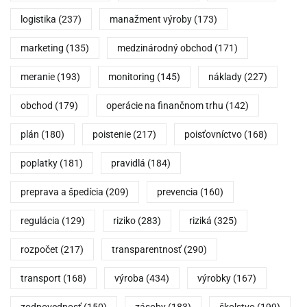
logistika
(237)
manažment výroby
(173)
marketing
(135)
medzinárodný obchod
(171)
meranie
(193)
monitoring
(145)
náklady
(227)
obchod
(179)
operácie na finančnom trhu
(142)
plán
(180)
poistenie
(217)
poisťovníctvo
(168)
poplatky
(181)
pravidlá
(184)
preprava a špedícia
(209)
prevencia
(160)
regulácia
(129)
riziko
(283)
riziká
(325)
rozpočet
(217)
transparentnosť
(290)
transport
(168)
výroba
(434)
výrobky
(167)