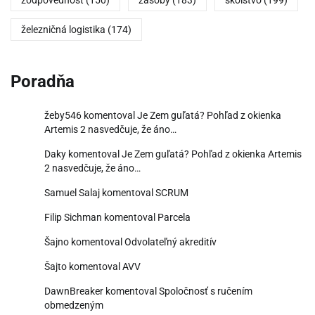
zodpovednosť
(150)
zásoby
(183)
školstvo
(199)
železničná logistika
(174)
Poradňa
žeby546
komentoval
Je Zem guľatá? Pohľad z okienka
Artemis 2 nasvedčuje, že áno…
Daky
komentoval
Je Zem guľatá? Pohľad z okienka Artemis
2 nasvedčuje, že áno…
Samuel Salaj
komentoval
SCRUM
Filip Sichman
komentoval
Parcela
Šajno
komentoval
Odvolateľný akreditív
Šajto
komentoval
AVV
DawnBreaker
komentoval
Spoločnosť s ručením
obmedzeným