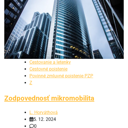
Cestovanie a letenky
Cestovné poistenie
Povinné zmluvné poistenie PZP
Z
Zodpovednosť mikromobilita
L. Horváthová
5. 12. 2024
0