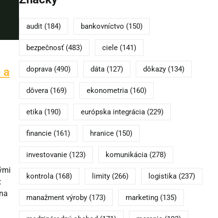
audit
(184)
bankovníctvo
(150)
bezpečnosť
(483)
ciele
(141)
doprava
(490)
dáta
(127)
dôkazy
(134)
 a
dôvera
(169)
ekonometria
(160)
etika
(190)
európska integrácia
(229)
financie
(161)
hranice
(150)
investovanie
(123)
komunikácia
(278)
ými
kontrola
(168)
limity
(266)
logistika
(237)
:
 na
manažment výroby
(173)
marketing
(135)