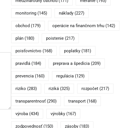
medzinárodný obchod
(171)
meranie
(193)
monitoring
(145)
náklady
(227)
obchod
(179)
operácie na finančnom trhu
(142)
plán
(180)
poistenie
(217)
poisťovníctvo
(168)
poplatky
(181)
pravidlá
(184)
preprava a špedícia
(209)
prevencia
(160)
regulácia
(129)
riziko
(283)
riziká
(325)
rozpočet
(217)
transparentnosť
(290)
transport
(168)
výroba
(434)
výrobky
(167)
zodpovednosť
(150)
zásoby
(183)