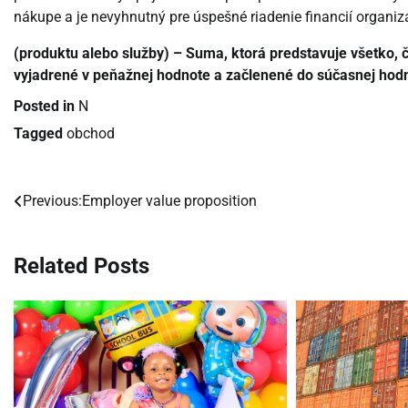
nákupe a je nevyhnutný pre úspešné riadenie financií organiz
(produktu alebo služby) – Suma, ktorá predstavuje všetko, č
vyjadrené v peňažnej hodnote a začlenené do súčasnej hodn
Posted in
N
Tagged
obchod
Previous:
Employer value proposition
Navigácia
v
Related Posts
článku