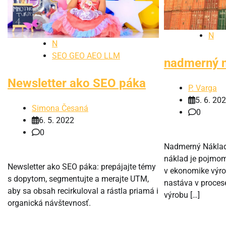
N
N
SEO GEO AEO LLM
nadmerný 
Newsletter ako SEO páka
P. Varga
5. 6. 20
Simona Česaná
0
6. 5. 2022
0
Nadmerný Náklad
náklad je pojmom
Newsletter ako SEO páka: prepájajte témy
v ekonomike výro
s dopytom, segmentujte a merajte UTM,
nastáva v proces
aby sa obsah recirkuloval a rástla priamá i
výrobu […]
organická návštevnosť.