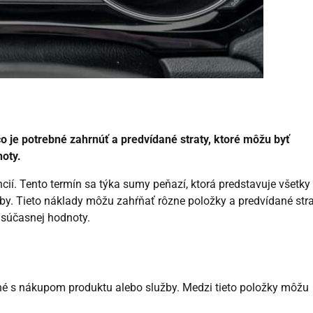
o je potrebné zahrnúť a predvídané straty, ktoré môžu byť
oty.
í. Tento termín sa týka sumy peňazí, ktorá predstavuje všetky
y. Tieto náklady môžu zahŕňať rôzne položky a predvídané stra
 súčasnej hodnoty.
né s nákupom produktu alebo služby. Medzi tieto položky môžu