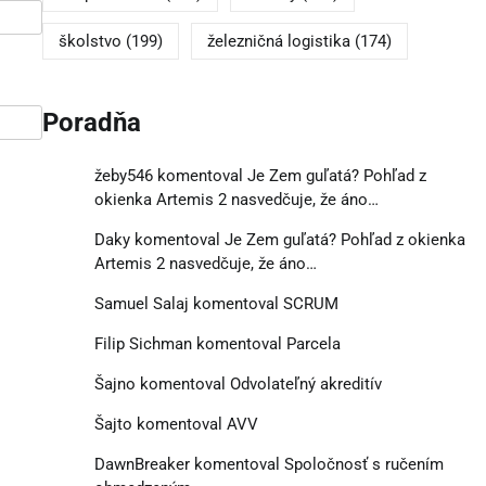
školstvo
(199)
železničná logistika
(174)
Poradňa
žeby546
komentoval
Je Zem guľatá? Pohľad z
okienka Artemis 2 nasvedčuje, že áno…
Daky
komentoval
Je Zem guľatá? Pohľad z okienka
Artemis 2 nasvedčuje, že áno…
Samuel Salaj
komentoval
SCRUM
Filip Sichman
komentoval
Parcela
Šajno
komentoval
Odvolateľný akreditív
Šajto
komentoval
AVV
DawnBreaker
komentoval
Spoločnosť s ručením