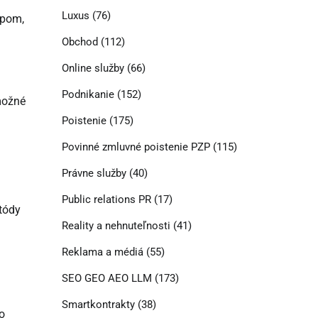
Luxus
(76)
upom,
Obchod
(112)
Online služby
(66)
Podnikanie
(152)
možné
Poistenie
(175)
Povinné zmluvné poistenie PZP
(115)
Právne služby
(40)
Public relations PR
(17)
etódy
Reality a nehnuteľnosti
(41)
Reklama a médiá
(55)
SEO GEO AEO LLM
(173)
Smartkontrakty
(38)
o