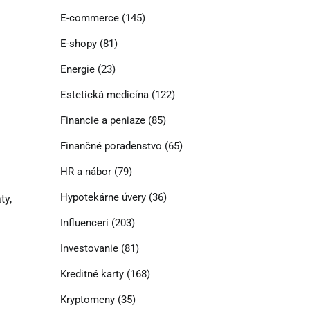
E-commerce
(145)
E-shopy
(81)
Energie
(23)
Estetická medicína
(122)
Financie a peniaze
(85)
Finančné poradenstvo
(65)
HR a nábor
(79)
Hypotekárne úvery
(36)
ty,
Influenceri
(203)
Investovanie
(81)
Kreditné karty
(168)
Kryptomeny
(35)