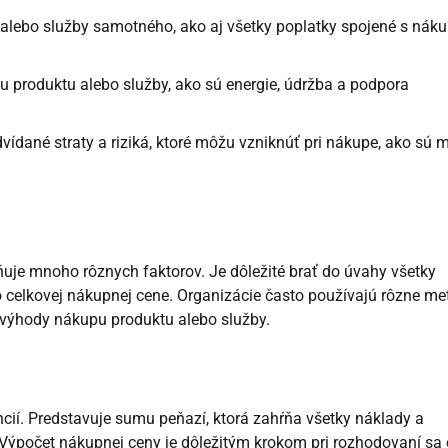
alebo služby samotného, ako aj všetky poplatky spojené s nák
 produktu alebo služby, ako sú energie, údržba a podpora
dané straty a riziká, ktoré môžu vzniknúť pri nákupe, ako sú 
ňuje mnoho rôznych faktorov. Je dôležité brať do úvahy všetky
 o celkovej nákupnej cene. Organizácie často používajú rôzne m
evýhody nákupu produktu alebo služby.
ií. Predstavuje sumu peňazí, ktorá zahŕňa všetky náklady a
Výpočet nákupnej ceny je dôležitým krokom pri rozhodovaní sa 