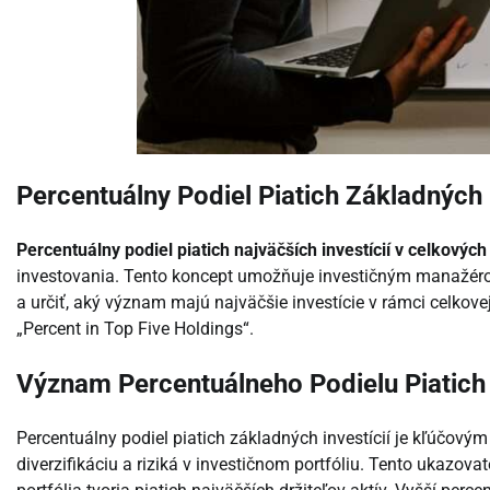
Percentuálny Podiel Piatich Základných In
Percentuálny podiel piatich najväčších investícií v celkovýc
investovania. Tento koncept umožňuje investičným manažérom 
a určiť, aký význam majú najväčšie investície v rámci celkovej
„Percent in Top Five Holdings“.
Význam Percentuálneho Podielu Piatich 
Percentuálny podiel piatich základných investícií je kľúčov
diverzifikáciu a riziká v investičnom portfóliu. Tento ukazov