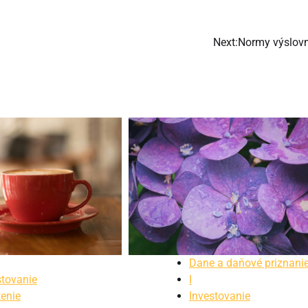
Next:
Normy výslovn
Dane a daňové priznani
stovanie
I
tenie
Investovanie