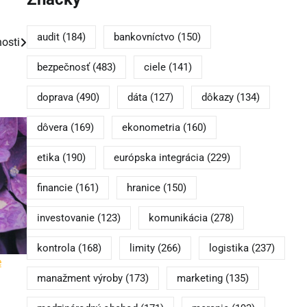
audit
(184)
bankovníctvo
(150)
osti
bezpečnosť
(483)
ciele
(141)
doprava
(490)
dáta
(127)
dôkazy
(134)
dôvera
(169)
ekonometria
(160)
etika
(190)
európska integrácia
(229)
financie
(161)
hranice
(150)
investovanie
(123)
komunikácia
(278)
kontrola
(168)
limity
(266)
logistika
(237)
e
manažment výroby
(173)
marketing
(135)