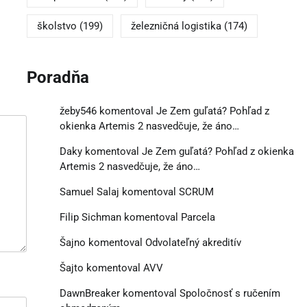
školstvo
(199)
železničná logistika
(174)
Poradňa
žeby546
komentoval
Je Zem guľatá? Pohľad z
okienka Artemis 2 nasvedčuje, že áno…
Daky
komentoval
Je Zem guľatá? Pohľad z okienka
Artemis 2 nasvedčuje, že áno…
Samuel Salaj
komentoval
SCRUM
Filip Sichman
komentoval
Parcela
Šajno
komentoval
Odvolateľný akreditív
Šajto
komentoval
AVV
DawnBreaker
komentoval
Spoločnosť s ručením