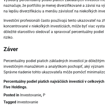
naznačuje, že portfólio je menej diverzifikované a závisí na v
na lepšiu diverzifikáciu a menšiu závislosť na niekoľkých inve
Investiční profesionáli často používajú tento ukazovateľ na zho
koncentrované v niekoľkých investíciách, môže byť viac vystav
dôležité starostlivo sledovať a spravovať percentuálny podiel
riziko.
Záver
Percentuálny podiel piatich základných investícií je dôležitý
investičným manažérom a analytikom pochopiť, aký význam maj
Správne riadenie tohto ukazovateľa môže pomôcť minimalizovať
Percentuálny podiel piatich najväčších investícií v celkových
Five Holdings.
Posted in
Investovanie
,
P
Tagged
investovanie