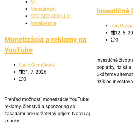
M
Manažment
Investičné 
SEO GEO AEO LLM
Vzdelávanie
Ján Gašpa
12. 5. 2
Monetizácia a reklamy na
0
YouTube
Investičné životn
Lucie Čermáková
poplatky, riziká 
31. 7. 2026
Ukážeme alternatí
0
rizík od investova
Prehľad možností monetizácie YouTube:
reklamy, členstvá a sponzoring so
zásadami pre udržateľný príjem tvorcu aj
značky.