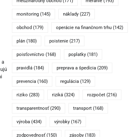
medzinárodný obchod
(171)
meranie
(193)
monitoring
(145)
náklady
(227)
obchod
(179)
operácie na finančnom trhu
(142)
plán
(180)
poistenie
(217)
poisťovníctvo
(168)
poplatky
(181)
 a
pravidlá
(184)
preprava a špedícia
(209)
ňujú
mi
prevencia
(160)
regulácia
(129)
riziko
(283)
riziká
(324)
rozpočet
(216)
transparentnosť
(290)
transport
(168)
výroba
(434)
výrobky
(167)
zodpovednosť
(150)
zásoby
(183)