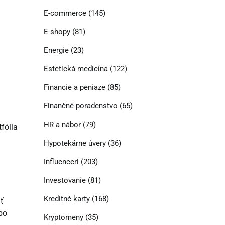
E-commerce
(145)
E-shopy
(81)
Energie
(23)
Estetická medicína
(122)
Financie a peniaze
(85)
Finančné poradenstvo
(65)
HR a nábor
(79)
fólia
Hypotekárne úvery
(36)
Influenceri
(203)
Investovanie
(81)
Kreditné karty
(168)
ť
bo
Kryptomeny
(35)