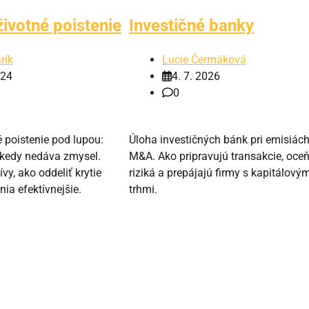
životné poistenie
Investičné banky
rík
Lucie Čermáková
024
4. 7. 2026
0
é poistenie pod lupou:
Úloha investičných bánk pri emisiách
a kedy nedáva zmysel.
M&A. Ako pripravujú transakcie, oce
vy, ako oddeliť krytie
riziká a prepájajú firmy s kapitálový
nia efektívnejšie.
trhmi.