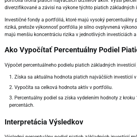
portfólia tvoria piatich najväčších držiteľov aktív. Vyšší perc
diverzifikované a závisí na výkone týchto piatich základných i
Investičné fondy a portfóliá, ktoré majú vysoký percentuálny 
riziká, pretože výkonnosť portfólia je silno ovplyvnená výkon
majú menšiu koncentráciu rizika v jednotlivých investíciách a
Ako Vypočítať Percentuálny Podiel Piati
Výpočet percentuálneho podielu piatich základných investícií
Získa sa aktuálna hodnota piatich najväčších investícií v 
Vypočíta sa celková hodnota aktív v portfóliu.
Percentuálny podiel sa získa vydelením hodnoty z kroku
percentách.
Interpretácia Výsledkov
Výsledný percentuálny podiel piatich základných investícií m