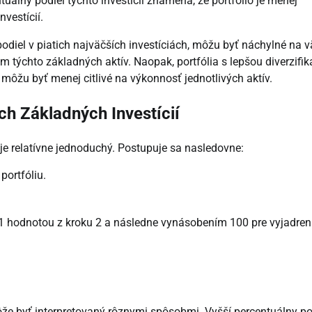
entuálny podiel týchto investícií znamená, že portfólio je menej
nvestícií.
podiel v piatich najväčších investíciách, môžu byť náchylné na v
om týchto základných aktív. Naopak, portfólia s lepšou diverzifi
 môžu byť menej citlivé na výkonnosť jednotlivých aktív.
ch Základných Investícií
 je relatívne jednoduchý. Postupuje sa nasledovne:
portfóliu.
 1 hodnotou z kroku 2 a následne vynásobením 100 pre vyjadren
ôže byť interpretovaný rôznymi spôsobmi. Vyšší percentuálny po