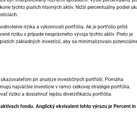
ýkone týchto piatich hlavných aktív. Nižší percentuálny podiel u
stíciách.
dnotenie rizika a výkonnosti portfólia. Ak je portfólio príliš
ené riziku v prípade nesprávneho vývoja týchto aktív. Preto je
 piatich základných investícií, aby sa minimalizovalo potenciáln
m ukazovateľom pri analýze investičných portfólií. Pomáha
ú najväčšie investície v rámci celkovej stratégie portfólia.
 riziko a dosiahnuť lepšiu diverzifikáciu portfólia.
 aktívach fondu. Anglický ekvivalent tohto výrazu je Percent in