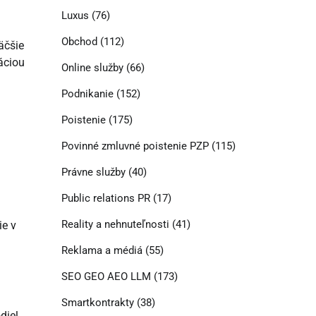
Luxus
(76)
Obchod
(112)
äčšie
káciou
Online služby
(66)
Podnikanie
(152)
Poistenie
(175)
Povinné zmluvné poistenie PZP
(115)
Právne služby
(40)
Public relations PR
(17)
Reality a nehnuteľnosti
(41)
ie v
Reklama a médiá
(55)
SEO GEO AEO LLM
(173)
Smartkontrakty
(38)
diel