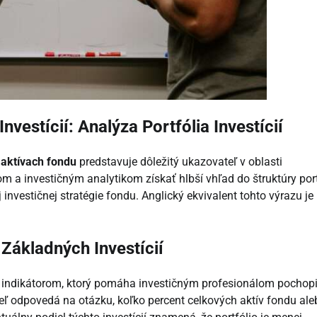
vestícií: Analýza Portfólia Investícií
h aktívach fondu
predstavuje dôležitý ukazovateľ v oblasti
a investičným analytikom získať hlbší vhľad do štruktúry port
 investičnej stratégie fondu. Anglický ekvivalent tohto výrazu je
Základných Investícií
ým indikátorom, ktorý pomáha investičným profesionálom pochopi
ateľ odpovedá na otázku, koľko percent celkových aktív fondu ale