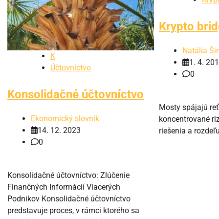
Krypto bri
Natália Š
K
1. 4. 20
Účtovníctvo
0
Konsolidačné účtovníctvo
Mosty spájajú reť
Ekonomický slovník
koncentrované riz
14. 12. 2023
riešenia a rozdeľu
0
Konsolidačné účtovníctvo: Zlúčenie
Finančných Informácií Viacerých
Podnikov Konsolidačné účtovníctvo
predstavuje proces, v rámci ktorého sa