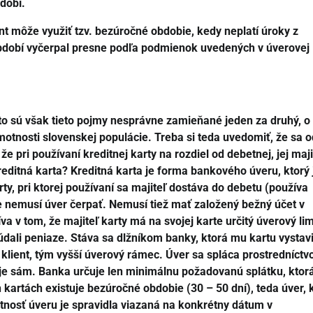
dobí.
ent môže využiť tzv. bezúročné obdobie, kedy neplatí úroky z
bdobí vyčerpal presne podľa podmienok uvedených v úverovej
sto sú však tieto pojmy nesprávne zamieňané jeden za druhý, 
otnosti slovenskej populácie. Treba si teda uvedomiť, že sa o
e pri používaní kreditnej karty na rozdiel od debetnej, jej maji
editná karta? Kreditná karta je forma bankového úveru, ktorý 
rty, pri ktorej používaní sa majiteľ dostáva do debetu (používa
le nemusí úver čerpať. Nemusí tiež mať založený bežný účet v
va v tom, že majiteľ karty má na svojej karte určitý úverový lim
dali peniaze. Stáva sa dlžníkom banky, ktorá mu kartu vystavi
ší klient, tým vyšší úverový rámec. Úver sa spláca prostredníct
je sám. Banka určuje len minimálnu požadovanú splátku, ktor
 kartách existuje bezúročné obdobie (30 – 50 dní), teda úver, 
tnosť úveru je spravidla viazaná na konkrétny dátum v