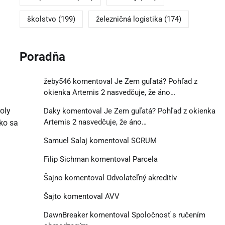
školstvo
(199)
železničná logistika
(174)
Poradňa
žeby546
komentoval
Je Zem guľatá? Pohľad z
okienka Artemis 2 nasvedčuje, že áno…
oly
Daky
komentoval
Je Zem guľatá? Pohľad z okienka
Artemis 2 nasvedčuje, že áno…
ko sa
Samuel Salaj
komentoval
SCRUM
Filip Sichman
komentoval
Parcela
Šajno
komentoval
Odvolateľný akreditív
Šajto
komentoval
AVV
DawnBreaker
komentoval
Spoločnosť s ručením