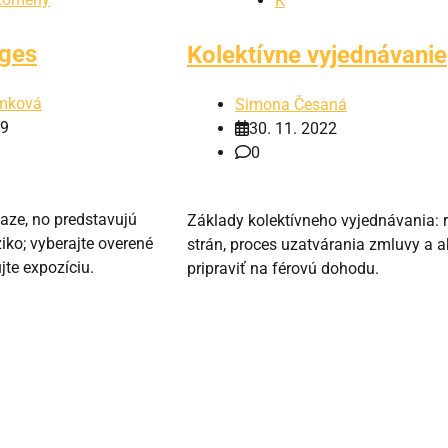
K
dges
Kolektívne vyjednávanie
imková
Simona Česaná
19
30. 11. 2022
0
aze, no predstavujú
Základy kolektívneho vyjednávania: r
iko; vyberajte overené
strán, proces uzatvárania zmluvy a a
jte expozíciu.
pripraviť na férovú dohodu.