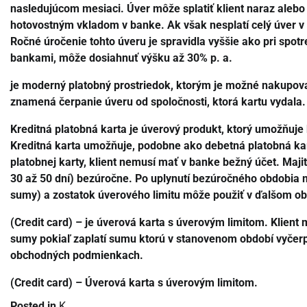
nasledujúcom mesiaci. Úver môže splatiť klient naraz aleb
hotovostným vkladom v banke. Ak však nesplatí celý úver v 
Ročné úročenie tohto úveru je spravidla vyššie ako pri sp
bankami, môže dosiahnuť výšku až 30% p. a.
je moderný platobný prostriedok, ktorým je možné nakupov
znamená čerpanie úveru od spoločnosti, ktorá kartu vydala.
Kreditná platobná karta je úverový produkt, ktorý umožňuje 
Kreditná karta umožňuje, podobne ako debetná platobná kart
platobnej karty, klient nemusí mať v banke bežný účet. Maji
30 až 50 dní) bezúročne. Po uplynutí bezúročného obdobia m
sumy) a zostatok úverového limitu môže použiť v ďalšom ob
(Credit card) – je úverová karta s úverovým limitom. Klient
sumy pokiaľ zaplatí sumu ktorú v stanovenom období vyčer
obchodných podmienkach.
(Credit card) – Úverová karta s úverovým limitom.
Posted in
K