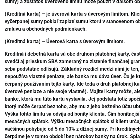
sumy) a zostatok úverového limitu môže použiť v ďalšom ob
(Kreditná karta) – je úverová karta s úverovým limitom. Kli
vyčerpanej sumy pokiaľ zaplatí sumu ktorú v stanovenom o
zmluvu a obchodných podmienkach.
(Kreditná karta) – Úverová karta s úverovým limitom.
Kreditná i debetná karta sú obe druhom platobnej karty, ča
svedčí aj prieskum SBA zameraný na zistenie finančnej gram
seba podstatne odlišujú. Základný rozdiel medzi nimi je ten, ž
nepoužíva vlastné peniaze, ale banka mu dáva úver. Čo je kr
čerpaný používaním tejto karty. Ide teda o druh platobnej ka
úverové peniaze a nie svoje vlastné). Majiteľ karty môže, a
banke, ktorá mu túto kartu vystavila. Jej podstata totiž spočí
ktorý môže čerpať bez toho, aby mu z jeho bežného účtu ubú
Výška tohto limitu sa odvíja od bonity klienta. Čím bonitnej
mesačných splátok. Výšku mesačných splátok si klient urču
väčšinou pohybuje od 5 do 10% z dlžnej sumy. Pri kreditných
čerpáme je v tomto období bez nárokov banky na úrok. Spla