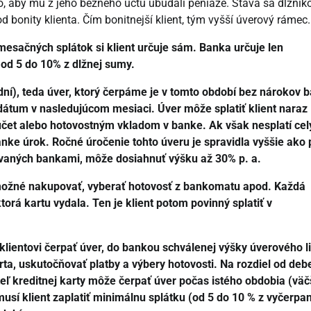
oho, aby mu z jeho bežného účtu ubúdali peniaze. Stáva sa dlžní
od bonity klienta. Čím bonitnejší klient, tým vyšší úverový rámec.
esačných splátok si klient určuje sám. Banka určuje len
od 5 do 10% z dlžnej sumy.
dní), teda úver, ktorý čerpáme je v tomto období bez nárokov 
 dátum v nasledujúcom mesiaci. Úver môže splatiť klient naraz
čet alebo hotovostným vkladom v banke. Ak však nesplatí cel
anke úrok. Ročné úročenie tohto úveru je spravidla vyššie ako 
vaných bankami, môže dosiahnuť výšku až 30% p. a.
 možné nakupovať, vyberať hotovosť z bankomatu apod. Každá
orá kartu vydala. Ten je klient potom povinný splatiť v
klientovi čerpať úver, do bankou schválenej výšky úverového l
a, uskutočňovať platby a výbery hotovosti. Na rozdiel od deb
teľ kreditnej karty môže čerpať úver počas istého obdobia (vä
usí klient zaplatiť minimálnu splátku (od 5 do 10 % z vyčerpa