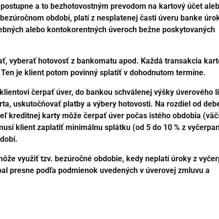
o postupne a to bezhotovostným prevodom na kartový účet ale
bezúročnom období, platí z nesplatenej časti úveru banke úro
otrebných alebo kontokorentných úveroch bežne poskytovaných
ať, vyberať hotovosť z bankomatu apod. Každá transakcia kar
 Ten je klient potom povinný splatiť v dohodnutom termíne.
klientovi čerpať úver, do bankou schválenej výšky úverového l
a, uskutočňovať platby a výbery hotovosti. Na rozdiel od deb
teľ kreditnej karty môže čerpať úver počas istého obdobia (vä
usí klient zaplatiť minimálnu splátku (od 5 do 10 % z vyčerpa
dobí.
 môže využiť tzv. bezúročné obdobie, kedy neplatí úroky z vyče
pal presne podľa podmienok uvedených v úverovej zmluvu a