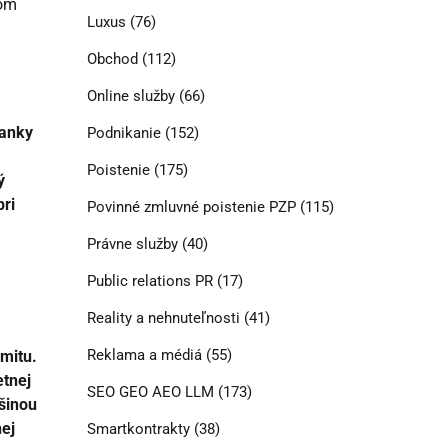
kom
Luxus
(76)
Obchod
(112)
Online služby
(66)
banky
Podnikanie
(152)
Poistenie
(175)
ý
pri
Povinné zmluvné poistenie PZP
(115)
Právne služby
(40)
Public relations PR
(17)
Reality a nehnuteľnosti
(41)
Reklama a médiá
(55)
imitu.
etnej
SEO GEO AEO LLM
(173)
čšinou
nej
Smartkontrakty
(38)