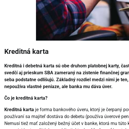
Kreditná karta
Kreditná i debetná karta sú obe druhom platobnej karty, ča
svedčí aj prieskum SBA zameraný na zistenie finančnej gram
seba podstatne odlišujú. Základný rozdiel medzi nimi je ten, ž
nepoužíva vlastné peniaze, ale banka mu dáva úver.
Čo je kreditná karta?
Kreditná karta
je forma bankového úveru, ktorý je čerpaný použí
používaní sa majiteľ dostáva do debetu (používa úverové penia
Nemusí tiež mať založený bežný účet v banke, ktorá mu túto ka