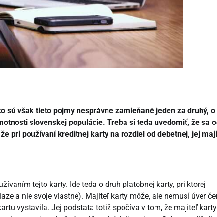
sto sú však tieto pojmy nesprávne zamieňané jeden za druhý, 
otnosti slovenskej populácie. Treba si teda uvedomiť, že sa o
e pri používaní kreditnej karty na rozdiel od debetnej, jej maji
vaním tejto karty. Ide teda o druh platobnej karty, pri ktorej
ze a nie svoje vlastné). Majiteľ karty môže, ale nemusí úver če
rtu vystavila. Jej podstata totiž spočíva v tom, že majiteľ kart