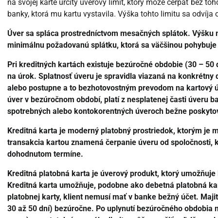
na svojej karte určitý úverový limit, ktorý môže čerpať bez t
banky, ktorá mu kartu vystavila. Výška tohto limitu sa odvíja 
Úver sa spláca prostredníctvom mesačných splátok. Výšku m
minimálnu požadovanú splátku, ktorá sa väčšinou pohybuje 
Pri kreditných kartách existuje bezúročné obdobie (30 – 50 
na úrok. Splatnosť úveru je spravidla viazaná na konkrétny
alebo postupne a to bezhotovostným prevodom na kartový ú
úver v bezúročnom období, platí z nesplatenej časti úveru b
spotrebných alebo kontokorentných úveroch bežne poskyto
Kreditná karta je moderný platobný prostriedok, ktorým je
transakcia kartou znamená čerpanie úveru od spoločnosti, kt
dohodnutom termíne.
Kreditná platobná karta je úverový produkt, ktorý umožňuje 
Kreditná karta umožňuje, podobne ako debetná platobná kart
platobnej karty, klient nemusí mať v banke bežný účet. Maji
30 až 50 dní) bezúročne. Po uplynutí bezúročného obdobia m