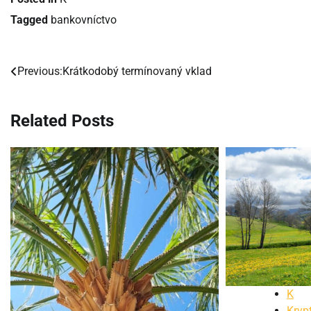
Tagged
bankovníctvo
Previous:
Krátkodobý termínovaný vklad
Navigácia
v
Related Posts
článku
K
Kryp