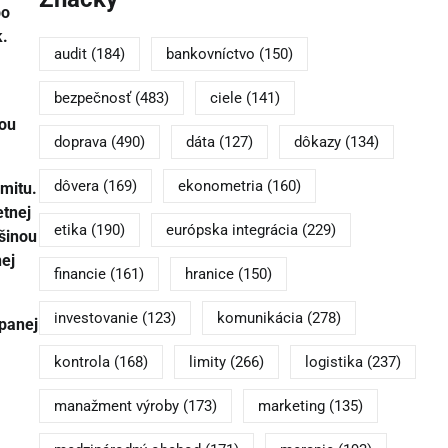
bo
k.
audit
(184)
bankovníctvo
(150)
bezpečnosť
(483)
ciele
(141)
tou
doprava
(490)
dáta
(127)
dôkazy
(134)
dôvera
(169)
ekonometria
(160)
imitu.
etnej
etika
(190)
európska integrácia
(229)
čšinou
nej
financie
(161)
hranice
(150)
investovanie
(123)
komunikácia
(278)
rpanej
kontrola
(168)
limity
(266)
logistika
(237)
manažment výroby
(173)
marketing
(135)