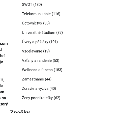
SWOT
(130)
Telekomunikácie
(116)
Účtovníctvo
(35)
Univerzitné štúdium
(37)
Úvery a pôžičky
(191)
o čom
d
Vzdelávanie
(19)
teľ
Vzťahy a randenie
(53)
je
Wellness a fitness
(183)
Zamestnanie
(44)
it,
la.
Zdravie a výživa
(40)
vom
á sa
Ženy podnikateľky
(62)
ktorý
Značky