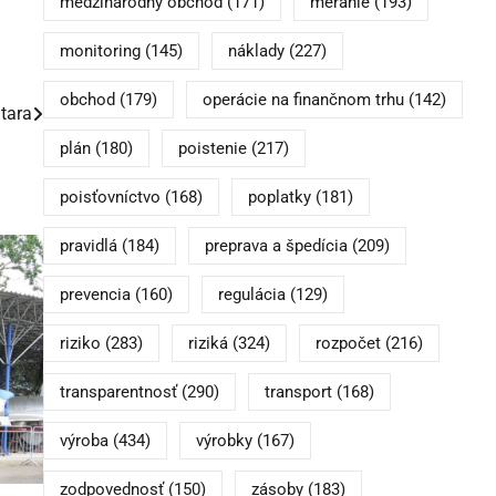
medzinárodný obchod
(171)
meranie
(193)
monitoring
(145)
náklady
(227)
obchod
(179)
operácie na finančnom trhu
(142)
itara
plán
(180)
poistenie
(217)
poisťovníctvo
(168)
poplatky
(181)
pravidlá
(184)
preprava a špedícia
(209)
prevencia
(160)
regulácia
(129)
riziko
(283)
riziká
(324)
rozpočet
(216)
transparentnosť
(290)
transport
(168)
výroba
(434)
výrobky
(167)
zodpovednosť
(150)
zásoby
(183)