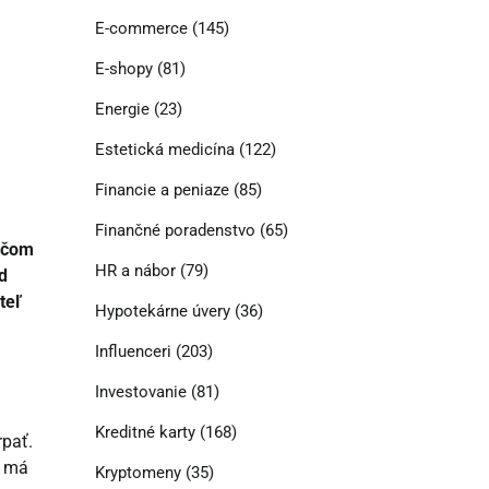
E-commerce
(145)
E-shopy
(81)
Energie
(23)
Estetická medicína
(122)
Financie a peniaze
(85)
Finančné poradenstvo
(65)
o čom
HR a nábor
(79)
d
teľ
Hypotekárne úvery
(36)
Influenceri
(203)
Investovanie
(81)
Kreditné karty
(168)
rpať.
y má
Kryptomeny
(35)