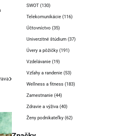
SWOT
(130)
a
Telekomunikácie
(116)
Účtovníctvo
(35)
Univerzitné štúdium
(37)
Úvery a pôžičky
(191)
Vzdelávanie
(19)
Vzťahy a randenie
(53)
rava
Wellness a fitness
(183)
Zamestnanie
(44)
Zdravie a výživa
(40)
Ženy podnikateľky
(62)
Značky