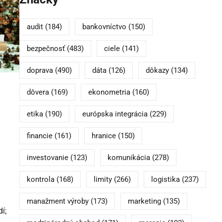
audit
(184)
bankovníctvo
(150)
bezpečnosť
(483)
ciele
(141)
doprava
(490)
dáta
(126)
dôkazy
(134)
dôvera
(169)
ekonometria
(160)
etika
(190)
európska integrácia
(229)
financie
(161)
hranice
(150)
investovanie
(123)
komunikácia
(278)
kontrola
(168)
limity
(266)
logistika
(237)
manažment výroby
(173)
marketing
(135)
í;