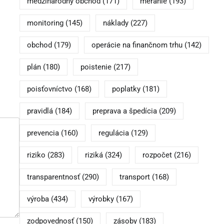
medzinárodný obchod
(171)
meranie
(193)
monitoring
(145)
náklady
(227)
obchod
(179)
operácie na finančnom trhu
(142)
plán
(180)
poistenie
(217)
poisťovníctvo
(168)
poplatky
(181)
pravidlá
(184)
preprava a špedícia
(209)
prevencia
(160)
regulácia
(129)
riziko
(283)
riziká
(324)
rozpočet
(216)
transparentnosť
(290)
transport
(168)
výroba
(434)
výrobky
(167)
zodpovednosť
(150)
zásoby
(183)