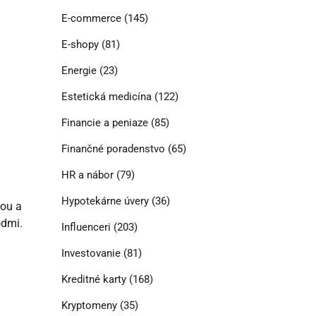
E-commerce
(145)
E-shopy
(81)
Energie
(23)
Estetická medicína
(122)
Financie a peniaze
(85)
Finančné poradenstvo
(65)
HR a nábor
(79)
Hypotekárne úvery
(36)
kou a
odmi.
Influenceri
(203)
Investovanie
(81)
Kreditné karty
(168)
Kryptomeny
(35)