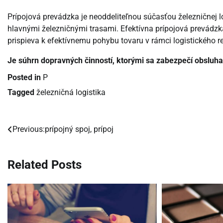
Prípojová prevádzka je neoddeliteľnou súčasťou železničnej 
hlavnými železničnými trasami. Efektívna prípojová prevádzka
prispieva k efektívnemu pohybu tovaru v rámci logistického r
Je súhrn dopravných činností, ktorými sa zabezpečí obsluh
Posted in
P
Tagged
železničná logistika
Previous:
prípojný spoj, prípoj
Navigácia
v
Related Posts
článku