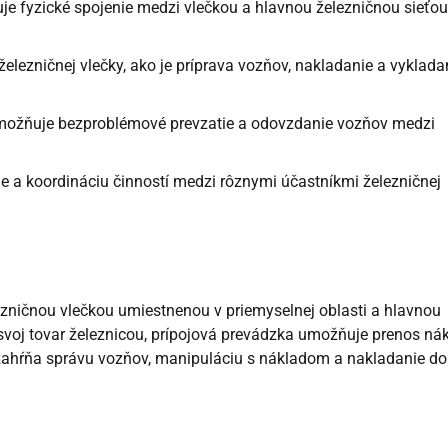
e fyzické spojenie medzi vlečkou a hlavnou železničnou sieťou
elezničnej vlečky, ako je príprava vozňov, nakladanie a vyklada
možňuje bezproblémové prevzatie a odovzdanie vozňov medzi
e a koordináciu činností medzi rôznymi účastníkmi železničnej
ezničnou vlečkou umiestnenou v priemyselnej oblasti a hlavnou
ť svoj tovar železnicou, prípojová prevádzka umožňuje prenos ná
s zahŕňa správu vozňov, manipuláciu s nákladom a nakladanie do