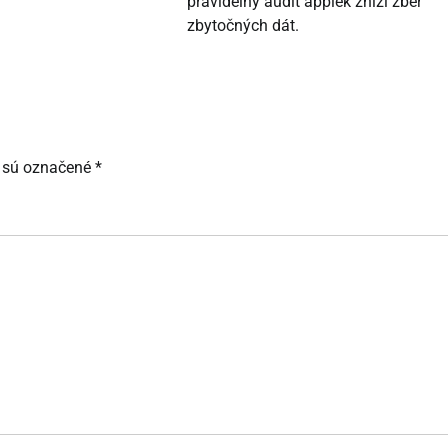
pravidelný audit appiek zníži zber
zbytočných dát.
 sú označené
*