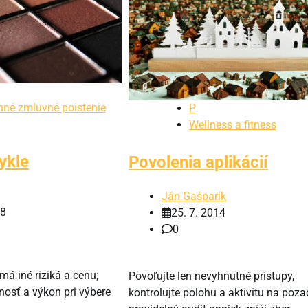
nné zmluvné poistenie
P
Wellness a fitness
ykle
Povolenia aplikácií
Ján Gašparík
18
25. 7. 2014
0
á iné riziká a cenu;
Povoľujte len nevyhnutné prístupy,
nosť a výkon pri výbere
kontrolujte polohu a aktivitu na pozad