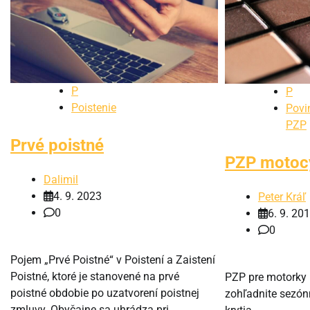
P
P
Poistenie
Povi
PZP
Prvé poistné
PZP motoc
Dalimil
4. 9. 2023
Peter Kráľ
0
6. 9. 20
0
Pojem „Prvé Poistné“ v Poistení a Zaistení
Poistné, ktoré je stanovené na prvé
PZP pre motorky m
poistné obdobie po uzatvorení poistnej
zohľadnite sezón
zmluvy. Obyčajne sa uhrádza pri