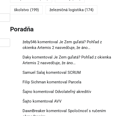
školstvo
(199)
železničná logistika
(174)
Poradňa
žeby546
komentoval
Je Zem guľatá? Pohľad z
okienka Artemis 2 nasvedčuje, že áno…
Daky
komentoval
Je Zem guľatá? Pohľad z okienka
Artemis 2 nasvedčuje, že áno…
Samuel Salaj
komentoval
SCRUM
Filip Sichman
komentoval
Parcela
Šajno
komentoval
Odvolateľný akreditív
Šajto
komentoval
AVV
DawnBreaker
komentoval
Spoločnosť s ručením