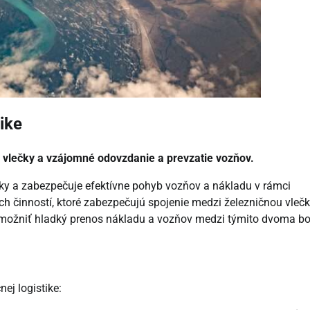
ike
a vlečky a vzájomné odovzdanie a prevzatie vozňov.
tiky a zabezpečuje efektívne pohyb vozňov a nákladu v rámci
h činností, ktoré zabezpečujú spojenie medzi železničnou vleč
 umožniť hladký prenos nákladu a vozňov medzi týmito dvoma b
ej logistike: