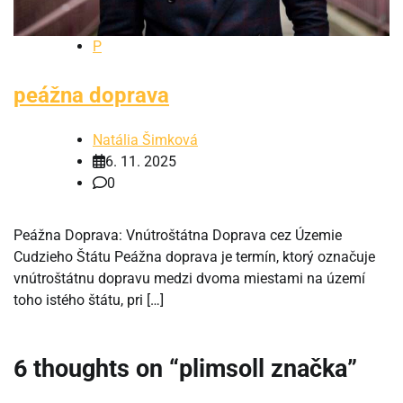
P
peážna doprava
Natália Šimková
6. 11. 2025
0
Peážna Doprava: Vnútroštátna Doprava cez Územie
Cudzieho Štátu Peážna doprava je termín, ktorý označuje
vnútroštátnu dopravu medzi dvoma miestami na území
toho istého štátu, pri […]
6 thoughts on “
plimsoll značka
”