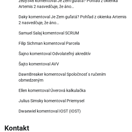
žeby546
komentoval
Je Zem guľatá? Pohľad z okienka
Artemis 2 nasvedčuje, že áno…
Daky
komentoval
Je Zem guľatá? Pohľad z okienka Artemis
2 nasvedčuje, že áno…
Samuel Salaj
komentoval
SCRUM
Filip Sichman
komentoval
Parcela
Šajno
komentoval
Odvolateľný akreditív
Šajto
komentoval
AVV
DawnBreaker
komentoval
Spoločnosť s ručením
obmedzeným
Ellen
komentoval
Úverová kalkulačka
Julius Simsky
komentoval
Priemysel
Dwaewiel
komentoval
IOST (IOST)
Kontakt