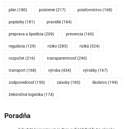
plán
(180)
poistenie
(217)
poisťovníctvo
(168)
poplatky
(181)
pravidlá
(184)
preprava a špedícia
(209)
prevencia
(160)
regulácia
(129)
riziko
(283)
riziká
(324)
rozpočet
(216)
transparentnosť
(290)
transport
(168)
výroba
(434)
výrobky
(167)
zodpovednosť
(150)
zásoby
(183)
školstvo
(199)
železničná logistika
(174)
Poradňa