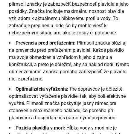
plimsoll značky je zabezpečiť bezpečnosť plavidla a jeho
posádky. Značka indikuje maximálnu nosnosť plavidla
vzhľadom k aktuálnemu hĺbkovému profilu vody. To
zabraňuje preplneniu lode, čo by mohlo viesť k
nebezpečným situáciám, ako je zosuv či potopenie.
Prevencia pred preťažením:
Plimsoll značka slúži aj
na prevenciu pred preťažením plavidiel. Každé plavidlo
má svoje obmedzenia vzhľadom k jeho dizajnu a
konštrukcii, a preto je dôležité, aby sa náklad riadil týmito
obmedzeniami. Značka pomáha zabezpečiť, že plavidlo
nie je preťažené.
Optimalizácia vyťaženia:
Pre dopravcov je dôležité
optimalizovať vyťaženie plavidiel tak, aby boli efektívne
využité. Plimsoll značka poskytuje jasný rámec pre
stanovenie maximálneho nákladu, čo pomáha pri
plánovaní a hospodárení s námornými prepravami.
Pozícia plavidla v mori:
Hĺbka vody v mori nie je