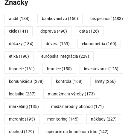
Značky
audit
(184)
bankovníctvo
(150)
bezpečnosť
(483)
ciele
(141)
doprava
(490)
dáta
(126)
dôkazy
(134)
dôvera
(169)
ekonometria
(160)
etika
(190)
európska integrácia
(229)
financie
(161)
hranice
(150)
investovanie
(123)
komunikácia
(278)
kontrola
(168)
limity
(266)
logistika
(237)
manažment výroby
(173)
marketing
(135)
medzinárodný obchod
(171)
meranie
(193)
monitoring
(145)
náklady
(227)
obchod
(179)
operácie na finančnom trhu
(142)