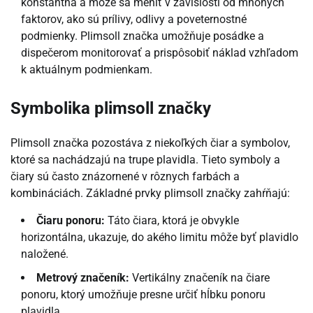
konštantná a môže sa meniť v závislosti od mnohých
faktorov, ako sú prílivy, odlivy a poveternostné
podmienky. Plimsoll značka umožňuje posádke a
dispečerom monitorovať a prispôsobiť náklad vzhľadom
k aktuálnym podmienkam.
Symbolika plimsoll značky
Plimsoll značka pozostáva z niekoľkých čiar a symbolov,
ktoré sa nachádzajú na trupe plavidla. Tieto symboly a
čiary sú často znázornené v rôznych farbách a
kombináciách. Základné prvky plimsoll značky zahŕňajú:
Čiaru ponoru:
Táto čiara, ktorá je obvykle
horizontálna, ukazuje, do akého limitu môže byť plavidlo
naložené.
Metrový značeník:
Vertikálny značeník na čiare
ponoru, ktorý umožňuje presne určiť hĺbku ponoru
plavidla.