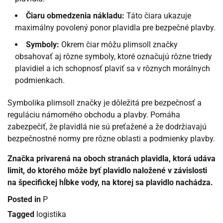
Čiaru obmedzenia nákladu:
Táto čiara ukazuje
maximálny povolený ponor plavidla pre bezpečné plavby.
Symboly:
Okrem čiar môžu plimsoll značky
obsahovať aj rôzne symboly, ktoré označujú rôzne triedy
plavidiel a ich schopnosť plaviť sa v rôznych morálnych
podmienkach.
Symbolika plimsoll značky je dôležitá pre bezpečnosť a
reguláciu námorného obchodu a plavby. Pomáha
zabezpečiť, že plavidlá nie sú preťažené a že dodržiavajú
bezpečnostné normy pre rôzne oblasti a podmienky plavby.
Značka privarená na oboch stranách plavidla, ktorá udáva
limit, do ktorého môže byť plavidlo naložené v závislosti
na špecifickej hĺbke vody, na ktorej sa plavidlo nachádza.
Posted in
P
Tagged
logistika