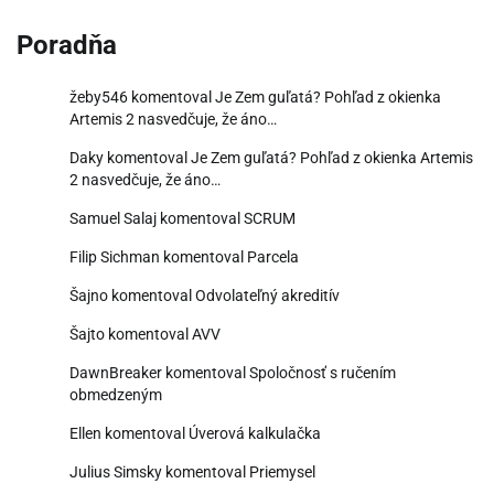
Poradňa
žeby546
komentoval
Je Zem guľatá? Pohľad z okienka
Artemis 2 nasvedčuje, že áno…
Daky
komentoval
Je Zem guľatá? Pohľad z okienka Artemis
2 nasvedčuje, že áno…
Samuel Salaj
komentoval
SCRUM
Filip Sichman
komentoval
Parcela
Šajno
komentoval
Odvolateľný akreditív
Šajto
komentoval
AVV
DawnBreaker
komentoval
Spoločnosť s ručením
obmedzeným
Ellen
komentoval
Úverová kalkulačka
Julius Simsky
komentoval
Priemysel