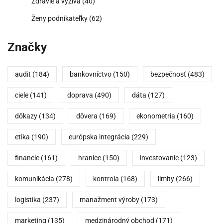
Zdravie a výživa
(40)
Ženy podnikateľky
(62)
Značky
audit
(184)
bankovníctvo
(150)
bezpečnosť
(483)
ciele
(141)
doprava
(490)
dáta
(127)
dôkazy
(134)
dôvera
(169)
ekonometria
(160)
etika
(190)
európska integrácia
(229)
financie
(161)
hranice
(150)
investovanie
(123)
komunikácia
(278)
kontrola
(168)
limity
(266)
logistika
(237)
manažment výroby
(173)
marketing
(135)
medzinárodný obchod
(171)