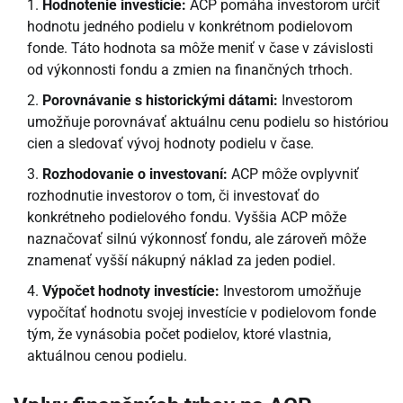
Hodnotenie investície:
ACP pomáha investorom určiť
hodnotu jedného podielu v konkrétnom podielovom
fonde. Táto hodnota sa môže meniť v čase v závislosti
od výkonnosti fondu a zmien na finančných trhoch.
Porovnávanie s historickými dátami:
Investorom
umožňuje porovnávať aktuálnu cenu podielu so históriou
cien a sledovať vývoj hodnoty podielu v čase.
Rozhodovanie o investovaní:
ACP môže ovplyvniť
rozhodnutie investorov o tom, či investovať do
konkrétneho podielového fondu. Vyššia ACP môže
naznačovať silnú výkonnosť fondu, ale zároveň môže
znamenať vyšší nákupný náklad za jeden podiel.
Výpočet hodnoty investície:
Investorom umožňuje
vypočítať hodnotu svojej investície v podielovom fonde
tým, že vynásobia počet podielov, ktoré vlastnia,
aktuálnou cenou podielu.