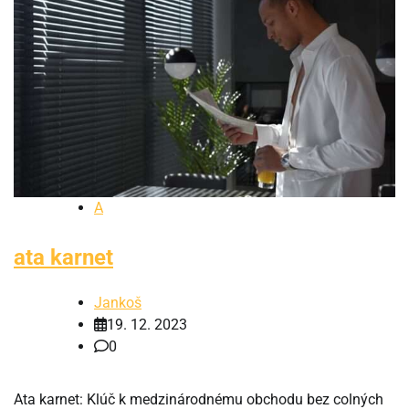
A
ata karnet
Jankoš
19. 12. 2023
0
Ata karnet: Klúč k medzinárodnému obchodu bez colných