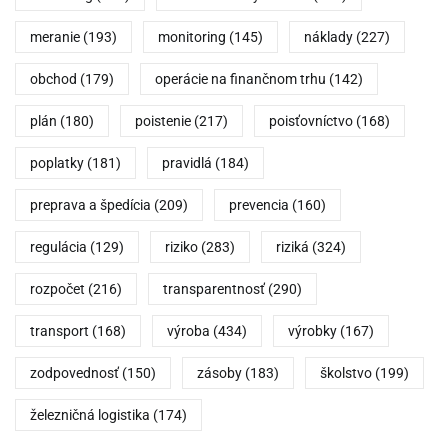
meranie
(193)
monitoring
(145)
náklady
(227)
obchod
(179)
operácie na finančnom trhu
(142)
plán
(180)
poistenie
(217)
poisťovníctvo
(168)
poplatky
(181)
pravidlá
(184)
preprava a špedícia
(209)
prevencia
(160)
regulácia
(129)
riziko
(283)
riziká
(324)
rozpočet
(216)
transparentnosť
(290)
transport
(168)
výroba
(434)
výrobky
(167)
zodpovednosť
(150)
zásoby
(183)
školstvo
(199)
železničná logistika
(174)