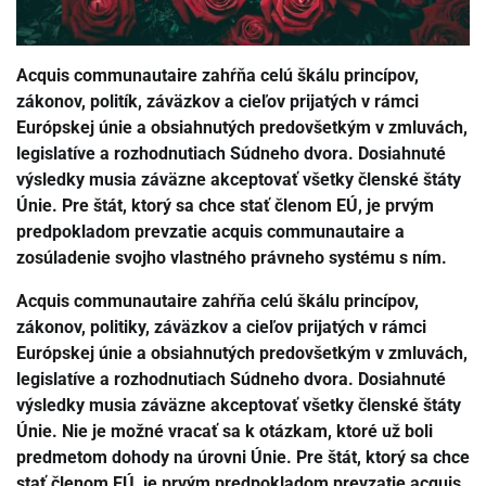
Acquis communautaire zahŕňa celú škálu princípov,
zákonov, politík, záväzkov a cieľov prijatých v rámci
Európskej únie a obsiahnutých predovšetkým v zmluvách,
legislatíve a rozhodnutiach Súdneho dvora. Dosiahnuté
výsledky musia záväzne akceptovať všetky členské štáty
Únie. Pre štát, ktorý sa chce stať členom EÚ, je prvým
predpokladom prevzatie acquis communautaire a
zosúladenie svojho vlastného právneho systému s ním.
Acquis communautaire zahŕňa celú škálu princípov,
zákonov, politiky, záväzkov a cieľov prijatých v rámci
Európskej únie a obsiahnutých predovšetkým v zmluvách,
legislatíve a rozhodnutiach Súdneho dvora. Dosiahnuté
výsledky musia záväzne akceptovať všetky členské štáty
Únie. Nie je možné vracať sa k otázkam, ktoré už boli
predmetom dohody na úrovni Únie. Pre štát, ktorý sa chce
stať členom EÚ, je prvým predpokladom prevzatie acquis