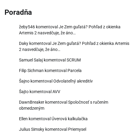
Poradňa
žeby546
komentoval
Je Zem guľatá? Pohľad z okienka
Artemis 2 nasvedčuje, že áno…
Daky
komentoval
Je Zem guľatá? Pohľad z okienka Artemis
2 nasvedčuje, že áno…
Samuel Salaj
komentoval
SCRUM
Filip Sichman
komentoval
Parcela
Šajno
komentoval
Odvolateľný akreditív
Šajto
komentoval
AVV
DawnBreaker
komentoval
Spoločnosť s ručením
obmedzeným
Ellen
komentoval
Úverová kalkulačka
Julius Simsky
komentoval
Priemysel