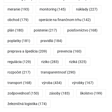
meranie
(193)
monitoring
(145)
náklady
(227)
obchod
(179)
operácie na finančnom trhu
(142)
plán
(180)
poistenie
(217)
poisťovníctvo
(168)
poplatky
(181)
pravidlá
(184)
preprava a špedícia
(209)
prevencia
(160)
regulácia
(129)
riziko
(283)
riziká
(325)
rozpočet
(217)
transparentnosť
(290)
transport
(168)
výroba
(434)
výrobky
(167)
zodpovednosť
(150)
zásoby
(183)
školstvo
(199)
železničná logistika
(174)