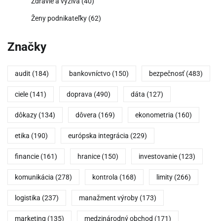
Zdravie a výživa
(40)
Ženy podnikateľky
(62)
Značky
audit
(184)
bankovníctvo
(150)
bezpečnosť
(483)
ciele
(141)
doprava
(490)
dáta
(127)
dôkazy
(134)
dôvera
(169)
ekonometria
(160)
etika
(190)
európska integrácia
(229)
financie
(161)
hranice
(150)
investovanie
(123)
komunikácia
(278)
kontrola
(168)
limity
(266)
logistika
(237)
manažment výroby
(173)
marketing
(135)
medzinárodný obchod
(171)