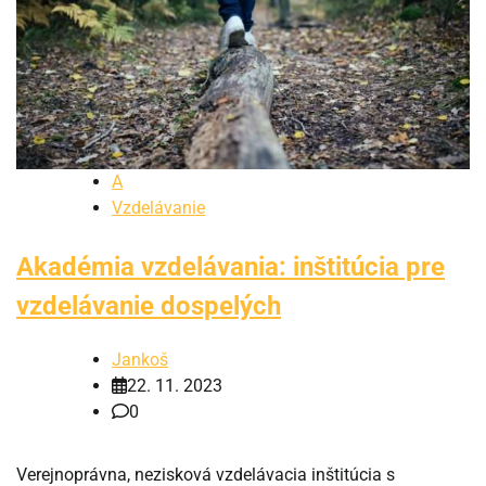
A
Vzdelávanie
Akadémia vzdelávania: inštitúcia pre
vzdelávanie dospelých
Jankoš
22. 11. 2023
0
Verejnoprávna, nezisková vzdelávacia inštitúcia s