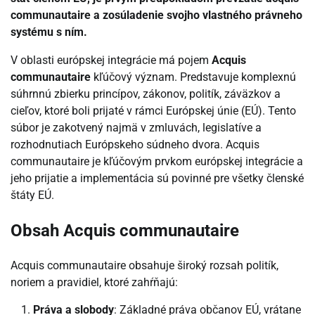
communautaire a zosúladenie svojho vlastného právneho
systému s ním.
V oblasti európskej integrácie má pojem
Acquis
communautaire
kľúčový význam. Predstavuje komplexnú
súhrnnú zbierku princípov, zákonov, politík, záväzkov a
cieľov, ktoré boli prijaté v rámci Európskej únie (EÚ). Tento
súbor je zakotvený najmä v zmluvách, legislatíve a
rozhodnutiach Európskeho súdneho dvora. Acquis
communautaire je kľúčovým prvkom európskej integrácie a
jeho prijatie a implementácia sú povinné pre všetky členské
štáty EÚ.
Obsah Acquis communautaire
Acquis communautaire obsahuje široký rozsah politík,
noriem a pravidiel, ktoré zahŕňajú:
Práva a slobody
: Základné práva občanov EÚ, vrátane