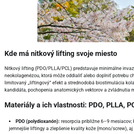
Kde má nitkový lifting svoje miesto
Nitkový lifting (PDO/PLLA/PCL) predstavuje minimálne invaz
neokolagenézou, ktorá môže oddialiť alebo doplniť potrebu ch
limitovaný „liftingový“ efekt a strednodobá biostimulácia kola
kandidáta, pochopenia anatomických vektorov a zvládnutia 
Materiály a ich vlastnosti: PDO, PLLA, P
PDO (polydioxanón):
resorpcia približne 6–9 mesiacov;
jemnejšie liftingy a zlepšenie kvality kože (mono/screw), aj 