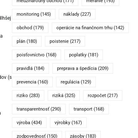
medzinárodný obchod
(171)
meranie
(193)
monitoring
(145)
náklady
(227)
dlhšej
obchod
(179)
operácie na finančnom trhu
(142)
ia
plán
(180)
poistenie
(217)
poisťovníctvo
(168)
poplatky
(181)
pravidlá
(184)
preprava a špedícia
(209)
dov (s
prevencia
(160)
regulácia
(129)
riziko
(283)
riziká
(325)
rozpočet
(217)
transparentnosť
(290)
transport
(168)
a
výroba
(434)
výrobky
(167)
zodpovednosť
(150)
zásoby
(183)