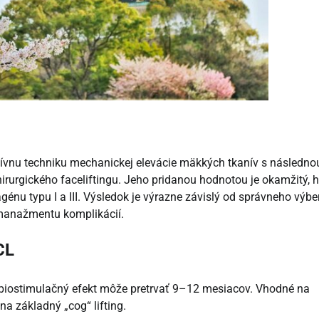
ívnu techniku mechanickej elevácie mäkkých tkanív s následno
irurgického faceliftingu. Jeho pridanou hodnotou je okamžitý, h
génu typu I a III. Výsledok je výrazne závislý od správneho výbe
manažmentu komplikácií.
CL
 biostimulačný efekt môže pretrvať 9–12 mesiacov. Vhodné na
na základný „cog“ lifting.