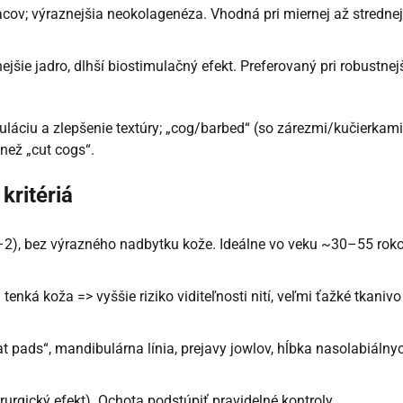
ov; výraznejšia neokolagenéza. Vhodná pri miernej až strednej
šie jadro, dlhší biostimulačný efekt. Preferovaný pri robustnej
uláciu a zlepšenie textúry; „cog/barbed“ (so zárezmi/kučierkami
 než „cut cogs“.
kritériá
–2), bez výrazného nadbytku kože. Ideálne vo veku ~30–55 roko
nká koža => vyššie riziko viditeľnosti nití, veľmi ťažké tkanivo
 pads“, mandibulárna línia, prejavy jowlov, hĺbka nasolabiálny
irurgický efekt). Ochota podstúpiť pravidelné kontroly.