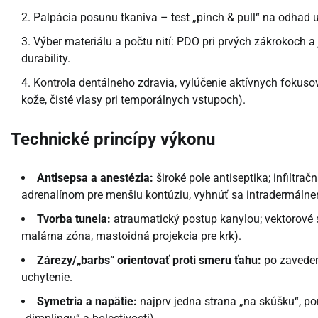
Palpácia posunu tkaniva – test „pinch & pull“ na odhad u
Výber materiálu a počtu nití: PDO pri prvých zákrokoch a
durability.
Kontrola dentálneho zdravia, vylúčenie aktívnych fokusov
kože, čisté vlasy pri temporálnych vstupoch).
Technické princípy výkonu
Antisepsa a anestézia:
široké pole antiseptika; infiltr
adrenalínom pre menšiu kontúziu, vyhnúť sa intradermálne
Tvorba tunela:
atraumatický postup kanylou; vektorové 
malárna zóna, mastoidná projekcia pre krk).
Zárezy/„barbs“ orientovať proti smeru ťahu:
po zaveden
uchytenie.
Symetria a napätie:
najprv jedna strana „na skúšku“, por