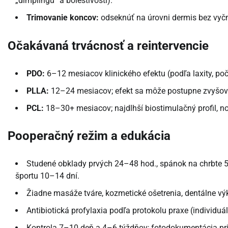
„dimplingu“ a bolestivosti).
Trimovanie koncov:
odseknúť na úrovni dermis bez vyčn
Očakávaná trvácnosť a reintervencie
PDO:
6–12 mesiacov klinického efektu (podľa laxity, poč
PLLA:
12–24 mesiacov; efekt sa môže postupne zvyšov
PCL:
18–30+ mesiacov; najdlhší biostimulačný profil, no
Pooperačný režim a edukácia
Studené obklady prvých 24–48 hod., spánok na chrbte 5
športu 10–14 dní.
Žiadne masáže tváre, kozmetické ošetrenia, dentálne vý
Antibiotická profylaxia podľa protokolu praxe (individu
Kontrola 7–10 deň a 4–6 týždňov; fotodokumentácia pr