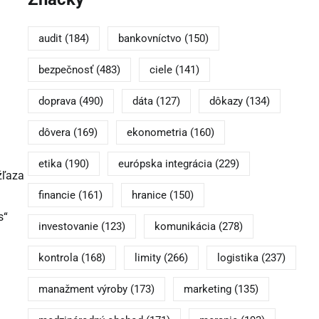
audit
(184)
bankovníctvo
(150)
bezpečnosť
(483)
ciele
(141)
doprava
(490)
dáta
(127)
dôkazy
(134)
dôvera
(169)
ekonometria
(160)
etika
(190)
európska integrácia
(229)
žľaza
financie
(161)
hranice
(150)
s“
investovanie
(123)
komunikácia
(278)
kontrola
(168)
limity
(266)
logistika
(237)
manažment výroby
(173)
marketing
(135)