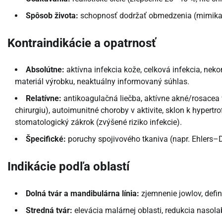
Spôsob života:
schopnosť dodržať obmedzenia (mimika, 
Kontraindikácie a opatrnosť
Absolútne:
aktívna infekcia kože, celková infekcia, ne
materiál výrobku, neaktuálny informovaný súhlas.
Relatívne:
antikoagulačná liečba, aktívne akné/rosacea v 
chirurgiu), autoimunitné choroby v aktivite, sklon k hyper
stomatologický zákrok (zvýšené riziko infekcie).
Špecifické:
poruchy spojivového tkaniva (napr. Ehlers–D
Indikácie podľa oblastí
Dolná tvár a mandibulárna línia:
zjemnenie jowlov, defin
Stredná tvár:
elevácia malárnej oblasti, redukcia nasola