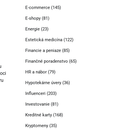
E-commerce
(145)
E-shopy
(81)
Energie
(23)
Estetická medicína
(122)
Financie a peniaze
(85)
Finančné poradenstvo
(65)
u
HR a nábor
(79)
oci
ru
Hypotekárne úvery
(36)
Influenceri
(203)
Investovanie
(81)
Kreditné karty
(168)
Kryptomeny
(35)