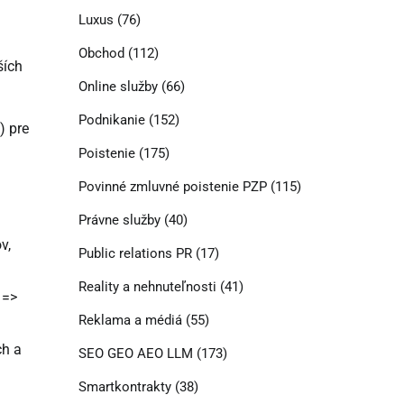
Luxus
(76)
Obchod
(112)
ších
Online služby
(66)
Podnikanie
(152)
) pre
Poistenie
(175)
Povinné zmluvné poistenie PZP
(115)
Právne služby
(40)
v,
Public relations PR
(17)
Reality a nehnuteľnosti
(41)
 =>
Reklama a médiá
(55)
ch a
SEO GEO AEO LLM
(173)
Smartkontrakty
(38)