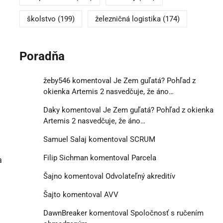
školstvo
(199)
železničná logistika
(174)
Poradňa
žeby546
komentoval
Je Zem guľatá? Pohľad z
okienka Artemis 2 nasvedčuje, že áno…
Daky
komentoval
Je Zem guľatá? Pohľad z okienka
Artemis 2 nasvedčuje, že áno…
Samuel Salaj
komentoval
SCRUM
Filip Sichman
komentoval
Parcela
a
Šajno
komentoval
Odvolateľný akreditív
Šajto
komentoval
AVV
DawnBreaker
komentoval
Spoločnosť s ručením