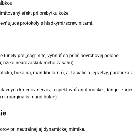
hĺbkou.
imitovaný efekt pri prebytku kože.
pevňujúce protokoly s hladkými/screw niťami.
unely pre „cog“ nite; vyhnúť sa príliš povrchovej polohe
ahu, riziko neurovaskulárneho zásahu).
tická, bukálna, mandibulárna), a. facialis a jej vetvy, parotická 
hlavných kmeňov nervov, rešpektovať anatomické „danger zone
 n. marginalis mandibulae).
ie
orov pri neutrálnej aj dynamickej mimike.