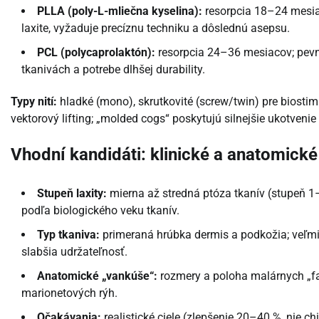
PLLA (poly-L-mliečna kyselina):
resorpcia 18–24 mesiac
laxite, vyžaduje precíznu techniku a dôslednú asepsu.
PCL (polycaprolaktón):
resorpcia 24–36 mesiacov; pevnej
tkanivách a potrebe dlhšej durability.
Typy nití:
hladké (mono), skrutkovité (screw/twin) pre biostim
vektorový lifting; „molded cogs“ poskytujú silnejšie ukotvenie
Vhodní kandidáti: klinické a anatomické 
Stupeň laxity:
mierna až stredná ptóza tkanív (stupeň 1
podľa biologického veku tkanív.
Typ tkaniva:
primeraná hrúbka dermis a podkožia; veľmi te
slabšia udržateľnosť.
Anatomické „vankúše“:
rozmery a poloha malárnych „fat
marionetových rýh.
Očakávania:
realistické ciele (zlepšenie 20–40 %, nie ch