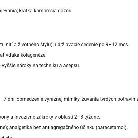
ievania; krátka kompresia gázou.
tu nití a životného štýlu); udržiavacie sedenie po 9–12 mes.
ať vďaka kolagenéze.
 vyššie nároky na techniku a asepsu.
–7 dní, obmedzenie výraznej mimiky, žuvania tvrdých potravín 
kony a invazívne zákroky v oblasti 2–3 týždne.
álne); analgetiká bez antiagregačného účinku (paracetamol).
iebehu.