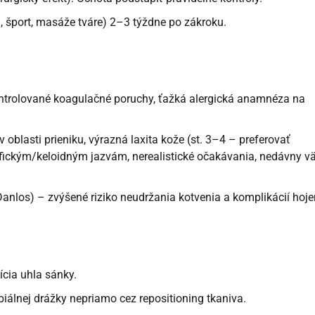
šport, masáže tváre) 2–3 týždne po zákroku.
kontrolované koagulačné poruchy, ťažká alergická anamnéza na
oblasti prieniku, výrazná laxita kože (st. 3–4 – preferovať
trofickým/keloidným jazvám, nerealistické očakávania, nedávny v
anlos) – zvýšené riziko neudržania kotvenia a komplikácií hoje
ícia uhla sánky.
biálnej drážky nepriamo cez repositioning tkaniva.