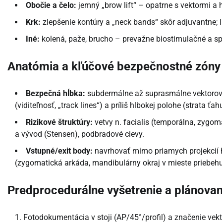
Obočie a čelo:
jemný „brow lift“ – opatrne s vektormi a 
Krk:
zlepšenie kontúry a „neck bands“ skôr adjuvantne; l
Iné:
kolená, paže, brucho – prevažne biostimulačné a s
Anatómia a kľúčové bezpečnostné zóny
Bezpečná hĺbka:
subdermálne až suprasmálne vektorové t
(viditeľnosť, „track lines“) a príliš hlbokej polohe (strata ť
Rizikové štruktúry:
vetvy n. facialis (temporálna, zygoma
a vývod (Stensen), podbradové cievy.
Vstupné/exit body:
navrhovať mimo priamych projekcií 
(zygomatická arkáda, mandibulárny okraj v mieste priebehu
Predprocedurálne vyšetrenie a plánovan
Fotodokumentácia v stoji (AP/45°/profil) a značenie vekt