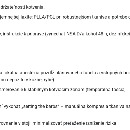
držateľnosti kotvenia.
 jemnejšej laxite; PLLA/PCL pri robustnejšom tkanive a potrebe 
, inštrukcie k príprave (vynechať NSAID/alkohol 48 h, dezinfekc
ačná lokálna anestézia pozdĺž plánovaného tunela a vstupných bo
mu depozitu v kožnej ryhe).
smerovanie k stabilným kotviacim zónam (temporálna fascia,
í vykonať „setting the barbs“ – manuálna kompresia tkaniva n
ovnanie v stoji; minimalizovať preťaženie (zníženie rizika