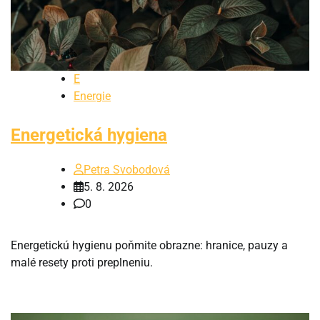
E
Energie
Energetická hygiena
Petra Svobodová
5. 8. 2026
0
Energetickú hygienu poňmite obrazne: hranice, pauzy a
malé resety proti preplneniu.