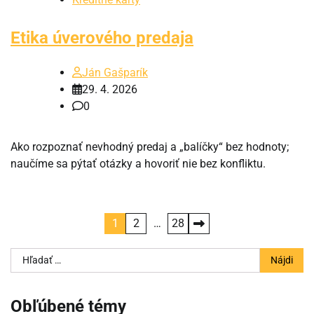
Etika úverového predaja
Ján Gašparík
29. 4. 2026
0
Ako rozpoznať nevhodný predaj a „balíčky“ bez hodnoty;
naučíme sa pýtať otázky a hovoriť nie bez konfliktu.
Stránkovanie
1
2
…
28
príspevkov
Hľadať:
Obľúbené témy