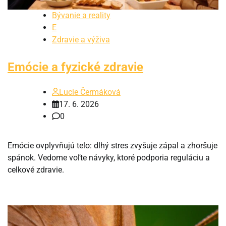
Bývanie a reality
E
Zdravie a výživa
Emócie a fyzické zdravie
Lucie Čermáková
17. 6. 2026
0
Emócie ovplyvňujú telo: dlhý stres zvyšuje zápal a zhoršuje
spánok. Vedome voľte návyky, ktoré podporia reguláciu a
celkové zdravie.