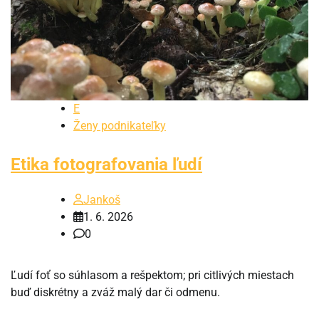
E
Ženy podnikateľky
Etika fotografovania ľudí
Jankoš
1. 6. 2026
0
Ľudí foť so súhlasom a rešpektom; pri citlivých miestach
buď diskrétny a zváž malý dar či odmenu.