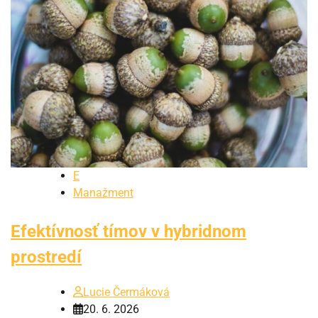
E
Manažment
Efektívnosť tímov v hybridnom
prostredí
Lucie Čermáková
20. 6. 2026