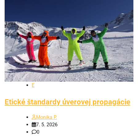
E
Etické štandardy úverovej propagácie
Monika P.
7. 5. 2026
0