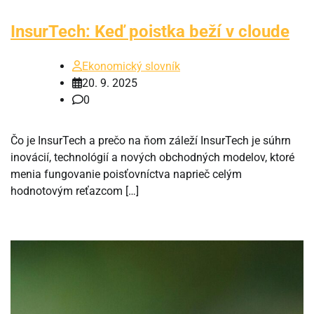
InsurTech: Keď poistka beží v cloude
Ekonomický slovník
20. 9. 2025
0
Čo je InsurTech a prečo na ňom záleží InsurTech je súhrn
inovácií, technológií a nových obchodných modelov, ktoré
menia fungovanie poisťovníctva naprieč celým
hodnotovým reťazcom […]