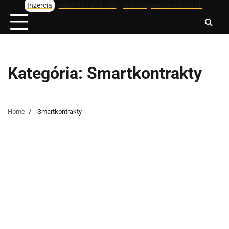
Skip
Inzercia
+421 907 234 066
simona@euroekonom.sk
to
content
Kategória:
Smartkontrakty
Home
Smartkontrakty