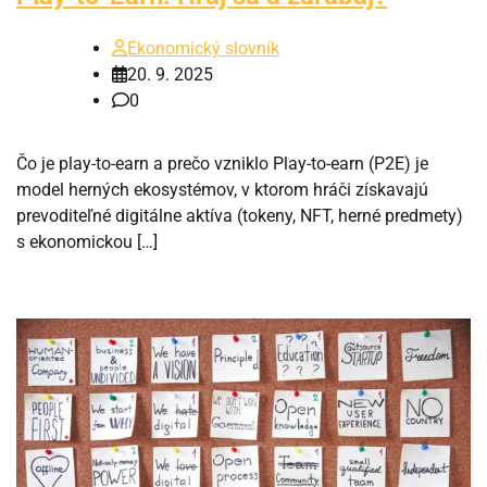
Ekonomický slovník
20. 9. 2025
0
Čo je play-to-earn a prečo vzniklo Play-to-earn (P2E) je
model herných ekosystémov, v ktorom hráči získavajú
prevoditeľné digitálne aktíva (tokeny, NFT, herné predmety)
s ekonomickou […]