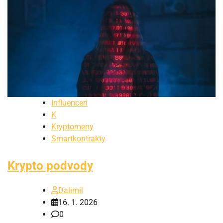
Influenceri
K
Kryptomeny
Smartkontrakty
Krypto podvody
Dalimil
16. 1. 2026
0