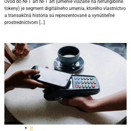
Úvod do NFT art NFT art (umenie viazané na nefungibilné
tokeny) je segment digitálneho umenia, ktorého vlastníctvo
a transakčná história sú reprezentované a vynútiteľné
prostredníctvom […]
P