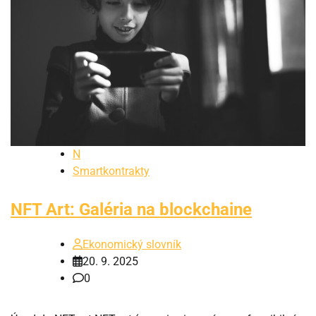
N
Smartkontrakty
NFT Art: Galéria na blockchaine
Ekonomický slovník
20. 9. 2025
0