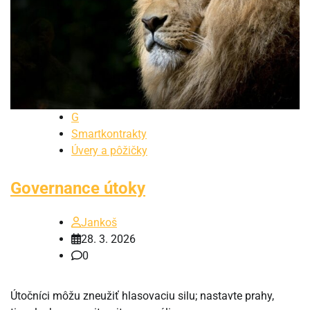
G
Smartkontrakty
Úvery a pôžičky
Governance útoky
Jankoš
28. 3. 2026
0
Útočníci môžu zneužiť hlasovaciu silu; nastavte prahy,