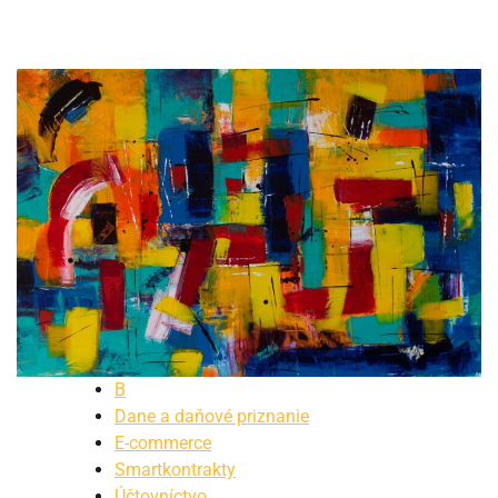
B
Dane a daňové priznanie
E-commerce
Smartkontrakty
Účtovníctvo