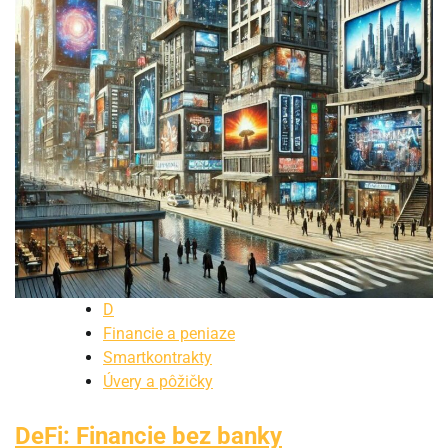
D
Financie a peniaze
Smartkontrakty
Úvery a pôžičky
DeFi: Financie bez banky