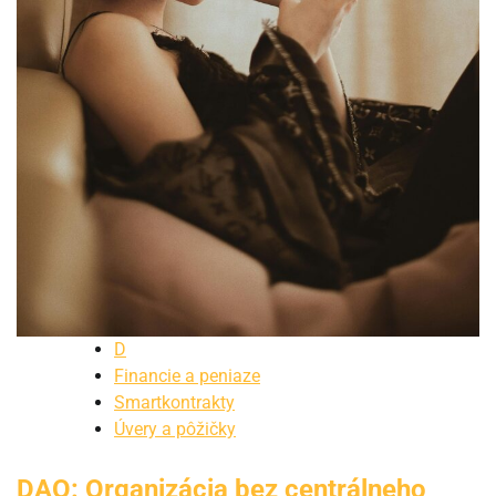
D
Financie a peniaze
Smartkontrakty
Úvery a pôžičky
DAO: Organizácia bez centrálneho