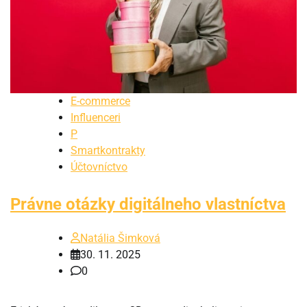
E-commerce
Influenceri
P
Smartkontrakty
Účtovníctvo
Právne otázky digitálneho vlastníctva
Natália Šimková
30. 11. 2025
0