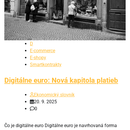
D
E-commerce
E-shopy
Smartkontrakty
Digitálne euro: Nová kapitola platieb
Ekonomický slovník
20. 9. 2025
0
Čo je digitálne euro Digitálne euro je navrhovaná forma