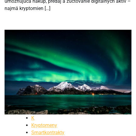
umožňujúca nákup, predaj a zúčtovanie digitálnych aktív –
najmä kryptomien […]
K
Kryptomeny
Smartkontrakty