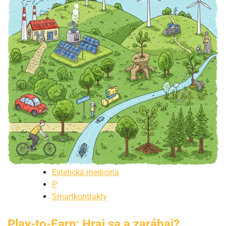
Estetická medicína
P
Smartkontrakty
Play-to-Earn: Hraj sa a zarábaj?