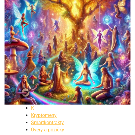
K
Kryptomeny
Smartkontrakty
Úvery a pôžičky