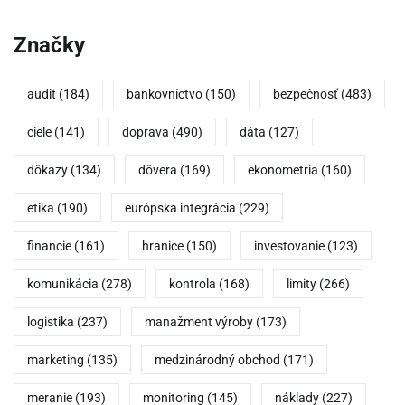
Značky
audit
(184)
bankovníctvo
(150)
bezpečnosť
(483)
ciele
(141)
doprava
(490)
dáta
(127)
dôkazy
(134)
dôvera
(169)
ekonometria
(160)
etika
(190)
európska integrácia
(229)
financie
(161)
hranice
(150)
investovanie
(123)
komunikácia
(278)
kontrola
(168)
limity
(266)
logistika
(237)
manažment výroby
(173)
marketing
(135)
medzinárodný obchod
(171)
meranie
(193)
monitoring
(145)
náklady
(227)