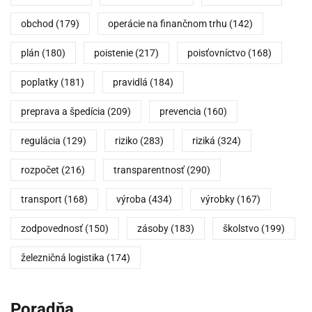
obchod
(179)
operácie na finančnom trhu
(142)
plán
(180)
poistenie
(217)
poisťovníctvo
(168)
poplatky
(181)
pravidlá
(184)
preprava a špedícia
(209)
prevencia
(160)
regulácia
(129)
riziko
(283)
riziká
(324)
rozpočet
(216)
transparentnosť
(290)
transport
(168)
výroba
(434)
výrobky
(167)
zodpovednosť
(150)
zásoby
(183)
školstvo
(199)
železničná logistika
(174)
Poradňa