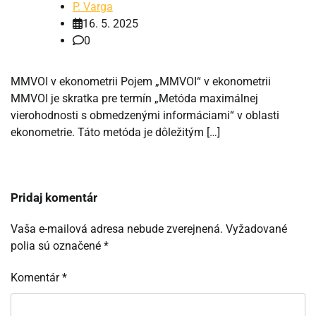
P. Varga
16. 5. 2025
0
MMVOI v ekonometrii Pojem „MMVOI“ v ekonometrii
MMVOI je skratka pre termín „Metóda maximálnej
vierohodnosti s obmedzenými informáciami“ v oblasti
ekonometrie. Táto metóda je dôležitým […]
Pridaj komentár
Vaša e-mailová adresa nebude zverejnená.
Vyžadované
polia sú označené
*
Komentár
*