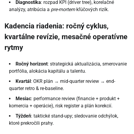
Diagnostika
: rozpad KPI (driver tree), korelačné
analýzy, atribúcia a
pre-mortem
kľúčových rizík.
Kadencia riadenia: ročný cyklus,
kvartálne revízie, mesačné operatívne
rytmy
Ročný horizont
: strategická aktualizácia, smerovanie
portfólia, alokácia kapitálu a talentu.
Kvartál
: OKR plán → mid-quarter review → end-
quarter retro & re-baseline.
Mesiac
: performance review (financie + produkt +
komercia + operácie), risk register a plán korekcií.
Týždeň
: taktické stand-upy; sledovanie odchýlok,
ktoré prekročili prahy.