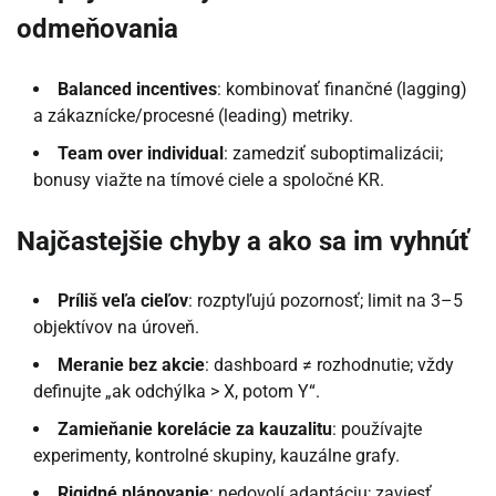
odmeňovania
Balanced incentives
: kombinovať finančné (lagging)
a zákaznícke/procesné (leading) metriky.
Team over individual
: zamedziť suboptimalizácii;
bonusy viažte na tímové ciele a spoločné KR.
Najčastejšie chyby a ako sa im vyhnúť
Príliš veľa cieľov
: rozptyľujú pozornosť; limit na 3–5
objektívov na úroveň.
Meranie bez akcie
: dashboard ≠ rozhodnutie; vždy
definujte „ak odchýlka > X, potom Y“.
Zamieňanie korelácie za kauzalitu
: používajte
experimenty, kontrolné skupiny, kauzálne grafy.
Rigidné plánovanie
: nedovolí adaptáciu; zaviesť