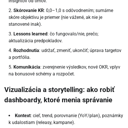
insightov od tímov.
Skórovanie KR
: 0,0–1,0 s odôvodnením; sumárne
skóre objektívu je priemer (nie vážené, ak nie je
stanovené inak).
Lessons learned
: čo fungovalo/nie, prečo;
aktualizácia predpokladov.
Rozhodnutia
: udržať, zmeniť, ukončiť; úprava targetov
a portfólia.
Komunikácia
: zverejnenie výsledkov, nové OKR, vplyv
na bonusové schémy a rozpočet.
Vizualizácia a storytelling: ako robiť
dashboardy, ktoré menia správanie
Kontext
: cieľ, trend, porovnanie (YoY/plan), poznámky
k udalostiam (releasy, kampane).