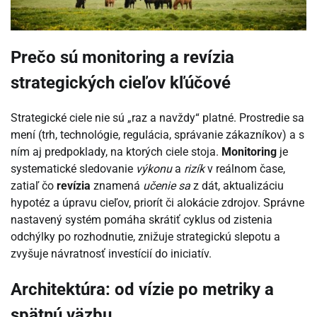
Prečo sú monitoring a revízia
strategických cieľov kľúčové
Strategické ciele nie sú „raz a navždy“ platné. Prostredie sa
mení (trh, technológie, regulácia, správanie zákazníkov) a s
ním aj predpoklady, na ktorých ciele stoja.
Monitoring
je
systematické sledovanie
výkonu
a
rizík
v reálnom čase,
zatiaľ čo
revízia
znamená
učenie sa
z dát, aktualizáciu
hypotéz a úpravu cieľov, priorít či alokácie zdrojov. Správne
nastavený systém pomáha skrátiť cyklus od zistenia
odchýlky po rozhodnutie, znižuje strategickú slepotu a
zvyšuje návratnosť investícií do iniciatív.
Architektúra: od vízie po metriky a
spätnú väzbu