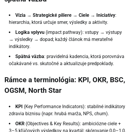
Vízia → Strategické piliere → Ciele → Iniciatívy
:
hierarchia, ktorá určuje smer, výsledky a aktivity.
Logika vplyvu
(impact pathway): vstupy → výstupy
→ výsledky → dopad; každý článok má merateľné
indikátory.
Spätná väzba
: pravidelná kadencia, ktorá porovnáva
očakávané vs. skutočné a aktualizuje predpoklady.
Rámce a terminológia: KPI, OKR, BSC,
OGSM, North Star
KPI
(Key Performance Indicators): stabilné indikátory
zdravia biznisu (napr. hrubá marža, NPS, churn).
OKR
(Objectives & Key Results): ambiciózne ciele +
3–5 kľúčových výsledkov na kvartál; skórovanie 0,0–1,0.