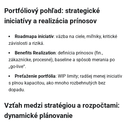
Portfóliový pohľad: strategické
iniciatívy a realizácia prínosov
Roadmapa iniciatív
: väzba na ciele, míľniky, kritické
závislosti a riziká.
Benefits Realization
: definícia prínosov (fin.,
zákaznícke, procesné), baseline a spôsob merania po
„go-live“.
Preťaženie portfólia
: WIP limity; radšej menej iniciatív
s plnou kapacitou, ako mnoho rozbehnutých bez
dopadu.
Vzťah medzi stratégiou a rozpočtami:
dynamické plánovanie