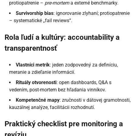
protiopatrenie –
pre-mortem
a externé benchmarky.
Survivorship bias
: ignorovanie zlyhaní; protiopatrenie
– systematické „fail reviews“.
Rola ľudí a kultúry: accountability a
transparentnosť
Vlastníci metrík
: jeden zodpovedný za definíciu,
meranie a zdieľanie informácií.
Rituály otvorenosti
: open dashboards, Q&A s
vedením, post-mortem bez hľadania vinníkov.
Kompetenčné mapy
: zručnosti v dátovej gramotnosti,
kauzálnej analýze, facilitácii rozhodnutí.
Praktický checklist pre monitoring a
revíziu