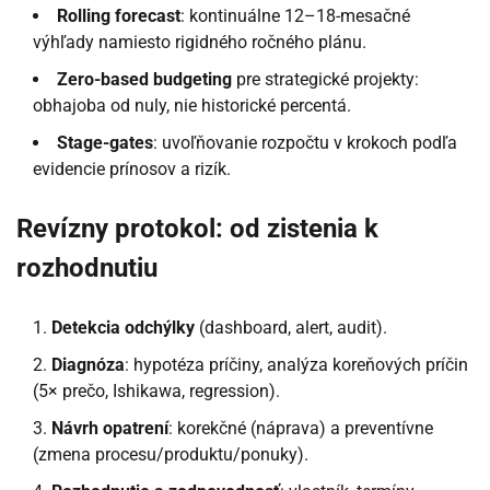
Rolling forecast
: kontinuálne 12–18-mesačné
výhľady namiesto rigidného ročného plánu.
Zero-based budgeting
pre strategické projekty:
obhajoba od nuly, nie historické percentá.
Stage-gates
: uvoľňovanie rozpočtu v krokoch podľa
evidencie prínosov a rizík.
Revízny protokol: od zistenia k
rozhodnutiu
Detekcia odchýlky
(dashboard, alert, audit).
Diagnóza
: hypotéza príčiny, analýza koreňových príčin
(5× prečo, Ishikawa, regression).
Návrh opatrení
: korekčné (náprava) a preventívne
(zmena procesu/produktu/ponuky).