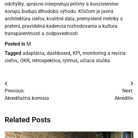
odchýlky,
správne interpretujú
príčiny a
konzistentne
konajú
, budujú dlhodobú výhodu. Kľúčom je jasná
architektúra cieľov, kvalitné dáta, premyslené metriky s
prahmi, pravidelná kadencia rozhodovania a kultúra
transparentnosti a zodpovednosti.
Posted in
M
Tagged
adaptácia
,
dashboard
,
KPI
,
monitoring a revízia
cieľov
,
OKR
,
retrospektíva
,
rytmus
,
učiaca slučka
Navigácia
Previous:
Next:
v
Akreditačná komisia
Akreditív
článku
Related Posts