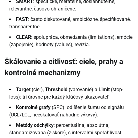
SMART
: špecifické, merateľné, dosiahnuteľné,
relevantné, časovo ohraničené.
FAST
: často diskutované, ambiciózne, špecifikované,
transparentné.
CLEAR
: spolupráca, obmedzenia (limitations), emócie
(zapojenie), hodnoty (values), revízia.
Škálovanie a citlivosť: ciele, prahy a
kontrolné mechanizmy
Target
(cieľ),
Threshold
(varovanie) a
Limit
(stop-
loss): tri úrovne pre každý kľúčový ukazovateľ.
Kontrolné grafy
(SPC): odlíšenie šumu od signálu
(UCL/LCL; neeskalovať náhodné výkyvy).
Metódy odchýlky
: percentuálna, absolútna,
štandardizovaná (z-skóre), s intervalmi spoľahlivosti.