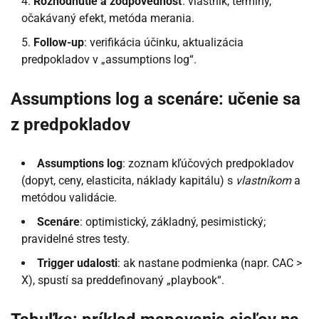
Rozhodnutie a zodpovednosť
: vlastník, termíny,
očakávaný efekt, metóda merania.
Follow-up
: verifikácia účinku, aktualizácia
predpokladov v „assumptions log“.
Assumptions log a scenáre: učenie sa
z predpokladov
Assumptions log
: zoznam kľúčových predpokladov
(dopyt, ceny, elasticita, náklady kapitálu) s
vlastníkom
a
metódou validácie.
Scenáre
: optimistický, základný, pesimistický;
pravidelné stres testy.
Trigger udalosti
: ak nastane podmienka (napr. CAC >
X), spustí sa preddefinovaný „playbook“.