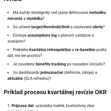
Má každý strategický cieľ jasne definovanú
metodiku
merania
a
vlastníka
?
Sú určené
target/threshold/limit
a nastavené
alerty
?
Existuje
assumptions log
s plánom validácie a
scenármi?
Prebieha
kvartálna retrospektíva
a
re-baseline
podľa
dát, nie len pocitov?
Je zavedený
benefits tracking
po nasadení iniciatív?
Sú dashboardy
jednoznačné
(definície, zdroje) a
aktuálne
(SLA refreshu)?
Príklad procesu kvartálnej revízie OKR
Príprava dát
: uzávierka metrík, kvalitatívny zber