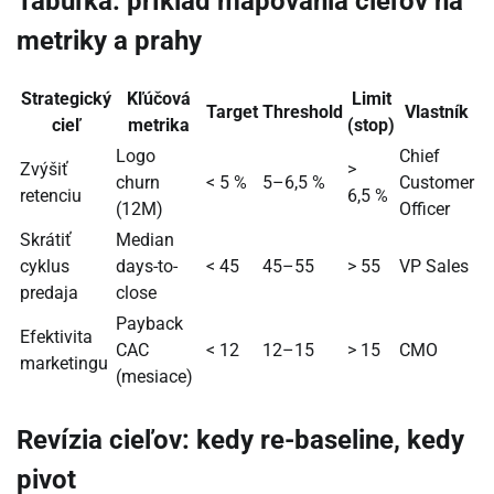
Tabuľka: príklad mapovania cieľov na
metriky a prahy
Strategický
Kľúčová
Limit
Target
Threshold
Vlastník
cieľ
metrika
(stop)
Logo
Chief
Zvýšiť
>
churn
< 5 %
5–6,5 %
Customer
retenciu
6,5 %
(12M)
Officer
Skrátiť
Median
cyklus
days-to-
< 45
45–55
> 55
VP Sales
predaja
close
Payback
Efektivita
CAC
< 12
12–15
> 15
CMO
marketingu
(mesiace)
Revízia cieľov: kedy re-baseline, kedy
pivot