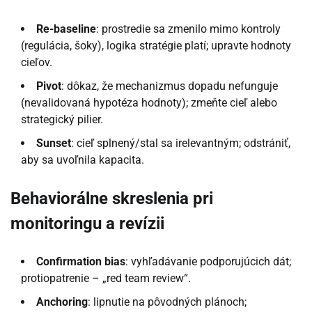
Re-baseline
: prostredie sa zmenilo mimo kontroly
(regulácia, šoky), logika stratégie platí; upravte hodnoty
cieľov.
Pivot
: dôkaz, že mechanizmus dopadu nefunguje
(nevalidovaná hypotéza hodnoty); zmeňte cieľ alebo
strategický pilier.
Sunset
: cieľ splnený/stal sa irelevantným; odstrániť,
aby sa uvoľnila kapacita.
Behaviorálne skreslenia pri
monitoringu a revízii
Confirmation bias
: vyhľadávanie podporujúcich dát;
protiopatrenie – „red team review“.
Anchoring
: lipnutie na pôvodných plánoch;