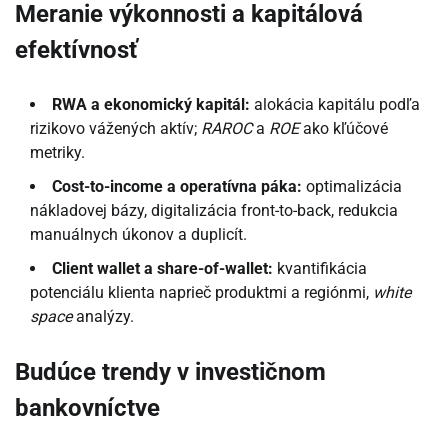
Meranie výkonnosti a kapitálová
efektívnosť
RWA a ekonomický kapitál:
alokácia kapitálu podľa
rizikovo vážených aktív;
RAROC
a
ROE
ako kľúčové
metriky.
Cost-to-income a operatívna páka:
optimalizácia
nákladovej bázy, digitalizácia front-to-back, redukcia
manuálnych úkonov a duplicít.
Client wallet a share-of-wallet:
kvantifikácia
potenciálu klienta naprieč produktmi a regiónmi,
white
space
analýzy.
Budúce trendy v investičnom
bankovníctve