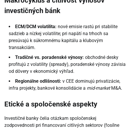
Makrocyklus a citlivosť výnosov
investičných bánk
ECM/DCM volatilita:
nové emisie rastú pri stabilite
sadzieb a nízkej volatilite; pri napätí na trhoch sa
presúvajú k súkromnému kapitálu a klubovým
transakciám.
Tradičné vs. poradenské výnosy:
obchodné desky
profitujú z volatility (spready), poradenské výnosy závisia
od dôvery v ekonomický výhľad.
Regionálne odlišnosti:
v CEE dominujú privatizácie,
infra projekty, bankové konsolidácie a
mid-market
M&A.
Etické a spoločenské aspekty
Investičné banky čelia otázkam spoločenskej
zodpovednosti pri financovaní citlivých sektorov (fosílne