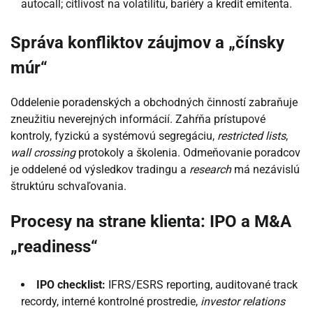
autocall; citlivosť na volatilitu, bariéry a kredit emitenta.
Správa konfliktov záujmov a „čínsky
múr“
Oddelenie poradenských a obchodných činností zabraňuje
zneužitiu neverejných informácií. Zahŕňa prístupové
kontroly, fyzickú a systémovú segregáciu,
restricted lists
,
wall crossing
protokoly a školenia. Odmeňovanie poradcov
je oddelené od výsledkov tradingu a
research
má nezávislú
štruktúru schvaľovania.
Procesy na strane klienta: IPO a M&A
„readiness“
IPO checklist:
IFRS/ESRS reporting, auditované track
recordy, interné kontrolné prostredie,
investor relations