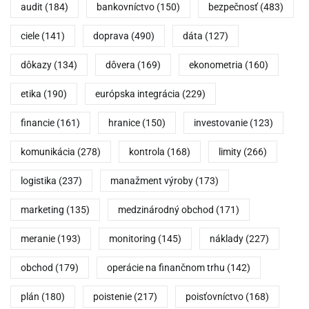
audit
(184)
bankovníctvo
(150)
bezpečnosť
(483)
ciele
(141)
doprava
(490)
dáta
(127)
dôkazy
(134)
dôvera
(169)
ekonometria
(160)
etika
(190)
európska integrácia
(229)
financie
(161)
hranice
(150)
investovanie
(123)
komunikácia
(278)
kontrola
(168)
limity
(266)
logistika
(237)
manažment výroby
(173)
marketing
(135)
medzinárodný obchod
(171)
meranie
(193)
monitoring
(145)
náklady
(227)
obchod
(179)
operácie na finančnom trhu
(142)
plán
(180)
poistenie
(217)
poisťovníctvo
(168)