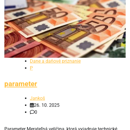
Dane a daňové priznanie
P
parameter
Jankoš
26. 10. 2025
0
Parameter Merateľná veličina, ktorá vyjadruje technické,