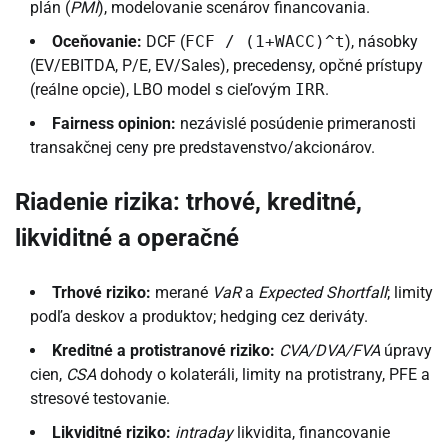
plán (
PMI
), modelovanie scenárov financovania.
Oceňovanie:
DCF (
FCF / (1+WACC)^t
), násobky
(EV/EBITDA, P/E, EV/Sales), precedensy, opčné prístupy
(reálne opcie), LBO model s cieľovým
IRR
.
Fairness opinion:
nezávislé posúdenie primeranosti
transakčnej ceny pre predstavenstvo/akcionárov.
Riadenie rizika: trhové, kreditné,
likviditné a operačné
Trhové riziko:
merané
VaR
a
Expected Shortfall
; limity
podľa deskov a produktov; hedging cez deriváty.
Kreditné a protistranové riziko:
CVA/DVA/FVA
úpravy
cien,
CSA
dohody o kolateráli, limity na protistrany, PFE a
stresové testovanie.
Likviditné riziko:
intraday
likvidita, financovanie