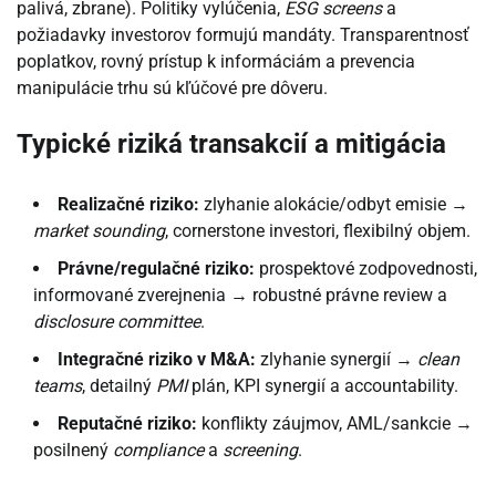
palivá, zbrane). Politiky vylúčenia,
ESG screens
a
požiadavky investorov formujú mandáty. Transparentnosť
poplatkov, rovný prístup k informáciám a prevencia
manipulácie trhu sú kľúčové pre dôveru.
Typické riziká transakcií a mitigácia
Realizačné riziko:
zlyhanie alokácie/odbyt emisie →
market sounding
, cornerstone investori, flexibilný objem.
Právne/regulačné riziko:
prospektové zodpovednosti,
informované zverejnenia → robustné právne review a
disclosure committee
.
Integračné riziko v M&A:
zlyhanie synergií →
clean
teams
, detailný
PMI
plán, KPI synergií a accountability.
Reputačné riziko:
konflikty záujmov, AML/sankcie →
posilnený
compliance
a
screening
.