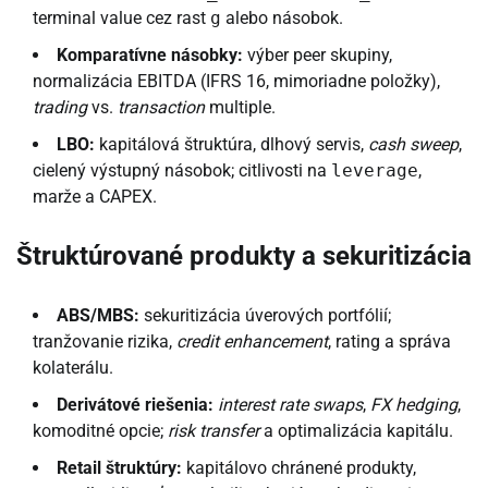
terminal value cez rast
g
alebo násobok.
Komparatívne násobky:
výber peer skupiny,
normalizácia EBITDA (IFRS 16, mimoriadne položky),
trading
vs.
transaction
multiple.
LBO:
kapitálová štruktúra, dlhový servis,
cash sweep
,
cielený výstupný násobok; citlivosti na
leverage
,
marže a CAPEX.
Štruktúrované produkty a sekuritizácia
ABS/MBS:
sekuritizácia úverových portfólií;
tranžovanie rizika,
credit enhancement
, rating a správa
kolaterálu.
Derivátové riešenia:
interest rate swaps
,
FX hedging
,
komoditné opcie;
risk transfer
a optimalizácia kapitálu.
Retail štruktúry:
kapitálovo chránené produkty,