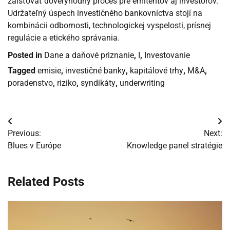
zaisťovať dôveryhodný proces pre emitentov aj investorov.
Udržateľný úspech investičného bankovníctva stojí na
kombinácii odbornosti, technologickej vyspelosti, prísnej
regulácie a etického správania.
Posted in
Dane a daňové priznanie
,
I
,
Investovanie
Tagged
emisie
,
investičné banky
,
kapitálové trhy
,
M&A
,
poradenstvo
,
riziko
,
syndikáty
,
underwriting
Navigácia
Previous:
Next:
v
Blues v Európe
Knowledge panel stratégie
článku
Related Posts