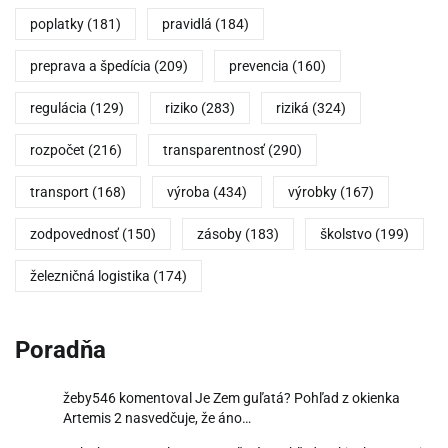
poplatky
(181)
pravidlá
(184)
preprava a špedícia
(209)
prevencia
(160)
regulácia
(129)
riziko
(283)
riziká
(324)
rozpočet
(216)
transparentnosť
(290)
transport
(168)
výroba
(434)
výrobky
(167)
zodpovednosť
(150)
zásoby
(183)
školstvo
(199)
železničná logistika
(174)
Poradňa
žeby546
komentoval
Je Zem guľatá? Pohľad z okienka
Artemis 2 nasvedčuje, že áno…