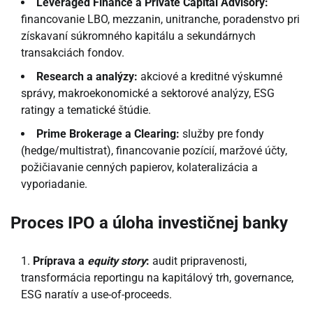
Leveraged Finance a Private Capital Advisory:
financovanie LBO, mezzanin, unitranche, poradenstvo pri
získavaní súkromného kapitálu a sekundárnych
transakciách fondov.
Research a analýzy:
akciové a kreditné výskumné
správy, makroekonomické a sektorové analýzy, ESG
ratingy a tematické štúdie.
Prime Brokerage a Clearing:
služby pre fondy
(hedge/multistrat), financovanie pozícií, maržové účty,
požičiavanie cenných papierov, kolateralizácia a
vyporiadanie.
Proces IPO a úloha investičnej banky
Príprava a
equity story
:
audit pripravenosti,
transformácia reportingu na kapitálový trh, governance,
ESG naratív a use-of-proceeds.