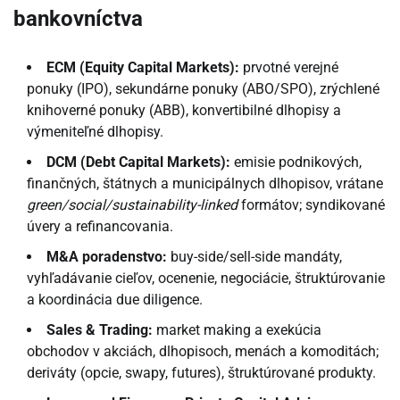
bankovníctva
ECM (Equity Capital Markets):
prvotné verejné
ponuky (IPO), sekundárne ponuky (ABO/SPO), zrýchlené
knihoverné ponuky (ABB), konvertibilné dlhopisy a
výmeniteľné dlhopisy.
DCM (Debt Capital Markets):
emisie podnikových,
finančných, štátnych a municipálnych dlhopisov, vrátane
green/social/sustainability-linked
formátov; syndikované
úvery a refinancovania.
M&A poradenstvo:
buy-side/sell-side mandáty,
vyhľadávanie cieľov, ocenenie, negociácie, štruktúrovanie
a koordinácia due diligence.
Sales & Trading:
market making a exekúcia
obchodov v akciách, dlhopisoch, menách a komoditách;
deriváty (opcie, swapy, futures), štruktúrované produkty.