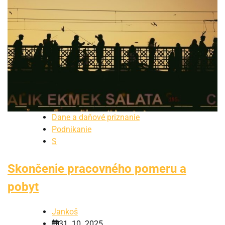
Dane a daňové priznanie
Podnikanie
S
Skončenie pracovného pomeru a
pobyt
Jankoš
31. 10. 2025