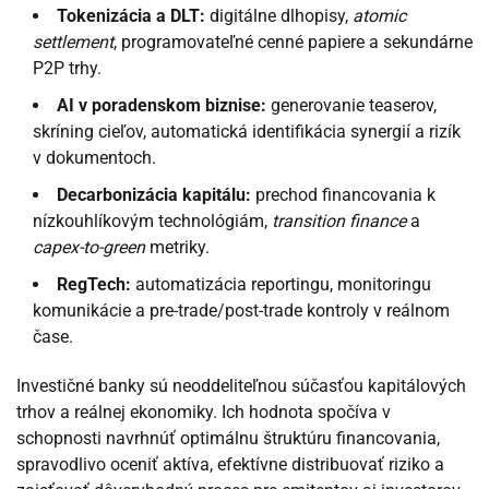
Tokenizácia a DLT:
digitálne dlhopisy,
atomic
settlement
, programovateľné cenné papiere a sekundárne
P2P trhy.
AI v poradenskom biznise:
generovanie teaserov,
skríning cieľov, automatická identifikácia synergií a rizík
v dokumentoch.
Decarbonizácia kapitálu:
prechod financovania k
nízkouhlíkovým technológiám,
transition finance
a
capex-to-green
metriky.
RegTech:
automatizácia reportingu, monitoringu
komunikácie a pre-trade/post-trade kontroly v reálnom
čase.
Investičné banky sú neoddeliteľnou súčasťou kapitálových
trhov a reálnej ekonomiky. Ich hodnota spočíva v
schopnosti navrhnúť optimálnu štruktúru financovania,
spravodlivo oceniť aktíva, efektívne distribuovať riziko a