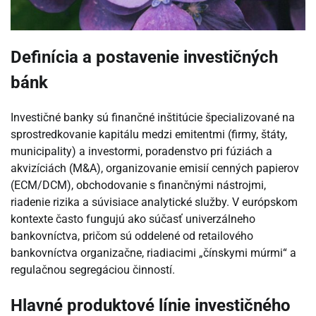
Definícia a postavenie investičných
bánk
Investičné banky sú finančné inštitúcie špecializované na
sprostredkovanie kapitálu medzi emitentmi (firmy, štáty,
municipality) a investormi, poradenstvo pri fúziách a
akvizíciách (M&A), organizovanie emisií cenných papierov
(ECM/DCM), obchodovanie s finančnými nástrojmi,
riadenie rizika a súvisiace analytické služby. V európskom
kontexte často fungujú ako súčasť univerzálneho
bankovníctva, pričom sú oddelené od retailového
bankovníctva organizačne, riadiacimi „čínskymi múrmi“ a
regulačnou segregáciou činností.
Hlavné produktové línie investičného