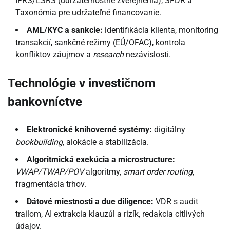
IFRS/ESRS (udržateľnostné zverejnenia), SFDR a
Taxonómia pre udržateľné financovanie.
AML/KYC a sankcie:
identifikácia klienta, monitoring
transakcií, sankčné režimy (EÚ/OFAC), kontrola
konfliktov záujmov a
research
nezávislosti.
Technológie v investičnom
bankovníctve
Elektronické knihoverné systémy:
digitálny
bookbuilding
, alokácie a stabilizácia.
Algoritmická exekúcia a microstructure:
VWAP/TWAP/POV
algoritmy,
smart order routing
,
fragmentácia trhov.
Dátové miestnosti a due diligence:
VDR s audit
trailom, AI extrakcia klauzúl a rizík, redakcia citlivých
údajov.