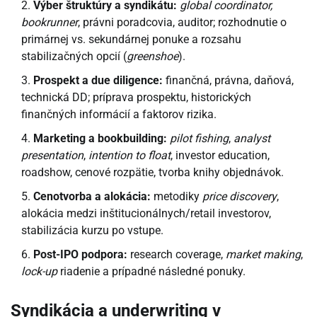
Výber štruktúry a syndikátu:
global coordinator,
bookrunner
, právni poradcovia, auditor; rozhodnutie o
primárnej vs. sekundárnej ponuke a rozsahu
stabilizačných opcií (
greenshoe
).
Prospekt a due diligence:
finančná, právna, daňová,
technická DD; príprava prospektu, historických
finančných informácií a faktorov rizika.
Marketing a bookbuilding:
pilot fishing
,
analyst
presentation
,
intention to float
, investor education,
roadshow, cenové rozpätie, tvorba knihy objednávok.
Cenotvorba a alokácia:
metodiky
price discovery
,
alokácia medzi inštitucionálnych/retail investorov,
stabilizácia kurzu po vstupe.
Post-IPO podpora:
research coverage,
market making
,
lock-up
riadenie a prípadné následné ponuky.
Syndikácia a underwriting v