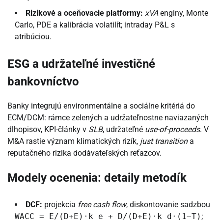
Rizikové a oceňovacie platformy:
xVA
enginy, Monte
Carlo, PDE a kalibrácia volatilít; intraday P&L s
atribúciou.
ESG a udržateľné investičné
bankovníctvo
Banky integrujú environmentálne a sociálne kritériá do
ECM/DCM: rámce zelených a udržateľnostne naviazaných
dlhopisov, KPI-články v
SLB
, udržateľné
use-of-proceeds
. V
M&A rastie význam klimatických rizík,
just transition
a
reputačného rizika dodávateľských reťazcov.
Modely ocenenia: detaily metodík
DCF:
projekcia
free cash flow
, diskontovanie sadzbou
WACC = E/(D+E)·k_e + D/(D+E)·k_d·(1−T)
;