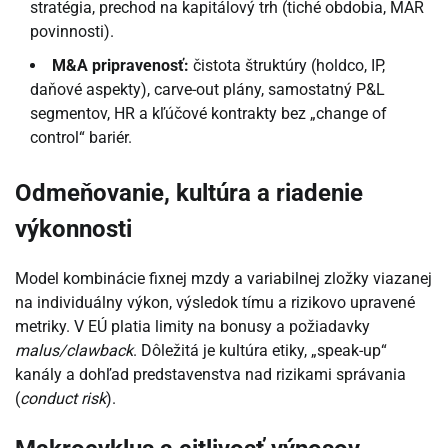
stratégia, prechod na kapitálový trh (tiché obdobia, MAR
povinnosti).
M&A pripravenosť:
čistota štruktúry (holdco, IP,
daňové aspekty), carve-out plány, samostatný P&L
segmentov, HR a kľúčové kontrakty bez „change of
control“ bariér.
Odmeňovanie, kultúra a riadenie
výkonnosti
Model kombinácie fixnej mzdy a variabilnej zložky viazanej
na individuálny výkon, výsledok tímu a rizikovo upravené
metriky. V EÚ platia limity na bonusy a požiadavky
malus/clawback
. Dôležitá je kultúra etiky, „speak-up“
kanály a dohľad predstavenstva nad rizikami správania
(
conduct risk
).