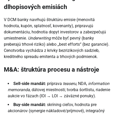
dlhopisových emisiách
V DCM banky navrhujú štruktúru emisie (menovitá
hodnota, kupón, splatnosť, kovenanty), pripravujú
dokumentáciu, hodnotia dopyt investorov a zabezpečujú
umiestnenie.
Underwriting
môže byť pevný (banky
preberajú trhové riziko) alebo „best efforts“ (bez garancie).
Cenotvorba vychádza z krivky bezrizikových sadzieb,
kreditného spreadu emitenta a trhových podmienok.
M&A: štruktúra procesu a nástroje
Sell-side mandát:
príprava
teaseru
, NDA,
information
memoranda
, dátovej miestnosti; tvorba šortlistu, riadenie
aukcie vo fázach (IOI → LOI → záväzné ponuky).
Buy-side mandát:
skríning cieľov, hodnota pre
akcionárov (synergie nákladové/príjmové), integračný