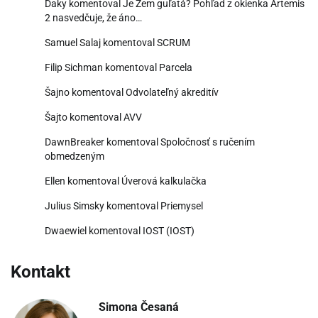
Daky
komentoval
Je Zem guľatá? Pohľad z okienka Artemis
2 nasvedčuje, že áno…
Samuel Salaj
komentoval
SCRUM
Filip Sichman
komentoval
Parcela
Šajno
komentoval
Odvolateľný akreditív
Šajto
komentoval
AVV
DawnBreaker
komentoval
Spoločnosť s ručením
obmedzeným
Ellen
komentoval
Úverová kalkulačka
Julius Simsky
komentoval
Priemysel
Dwaewiel
komentoval
IOST (IOST)
Kontakt
Simona Česaná