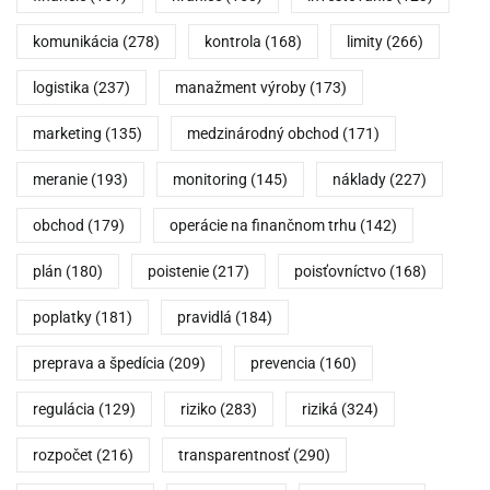
komunikácia
(278)
kontrola
(168)
limity
(266)
logistika
(237)
manažment výroby
(173)
marketing
(135)
medzinárodný obchod
(171)
meranie
(193)
monitoring
(145)
náklady
(227)
obchod
(179)
operácie na finančnom trhu
(142)
plán
(180)
poistenie
(217)
poisťovníctvo
(168)
poplatky
(181)
pravidlá
(184)
preprava a špedícia
(209)
prevencia
(160)
regulácia
(129)
riziko
(283)
riziká
(324)
rozpočet
(216)
transparentnosť
(290)