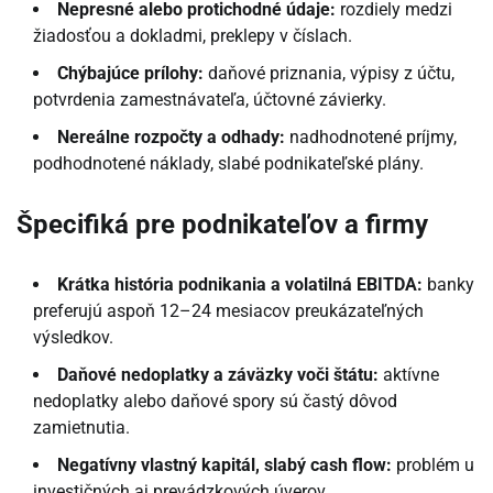
Nepresné alebo protichodné údaje:
rozdiely medzi
žiadosťou a dokladmi, preklepy v číslach.
Chýbajúce prílohy:
daňové priznania, výpisy z účtu,
potvrdenia zamestnávateľa, účtovné závierky.
Nereálne rozpočty a odhady:
nadhodnotené príjmy,
podhodnotené náklady, slabé podnikateľské plány.
Špecifiká pre podnikateľov a firmy
Krátka história podnikania a volatilná EBITDA:
banky
preferujú aspoň 12–24 mesiacov preukázateľných
výsledkov.
Daňové nedoplatky a záväzky voči štátu:
aktívne
nedoplatky alebo daňové spory sú častý dôvod
zamietnutia.
Negatívny vlastný kapitál, slabý cash flow:
problém u
investičných aj prevádzkových úverov.