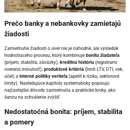
Prečo banky a nebankovky zamietajú
žiadosti
Zamietnutie žiadosti o úver nie je náhodné, ale výsledok
hodnotiaceho procesu, ktorý kombinuje
bonitu žiadateľa
(príjem, stabilita, záväzky),
kreditnú históriu
(registrami
overená minulosť),
produktové kritériá
(limit LTV, DTI, vek,
účel) a
interné politiky veriteľa
(apetít k riziku, sektorové
limity). Nasledujúce kapitoly systematicky popisujú
najčastejšie dôvody zamietnutia a praktické kroky, ako
šancu na schválenie zvýšiť.
Nedostatočná bonita: príjem, stabilita
a pomery