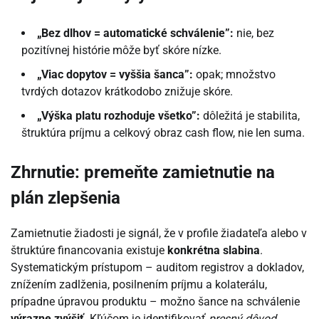
„Bez dlhov = automatické schválenie”:
nie, bez
pozitívnej histórie môže byť skóre nízke.
„Viac dopytov = vyššia šanca”:
opak; množstvo
tvrdých dotazov krátkodobo znižuje skóre.
„Výška platu rozhoduje všetko”:
dôležitá je stabilita,
štruktúra príjmu a celkový obraz cash flow, nie len suma.
Zhrnutie: premeňte zamietnutie na
plán zlepšenia
Zamietnutie žiadosti je signál, že v profile žiadateľa alebo v
štruktúre financovania existuje
konkrétna slabina
.
Systematickým prístupom – auditom registrov a dokladov,
znížením zadlženia, posilnením príjmu a kolaterálu,
prípadne úpravou produktu – možno šance na schválenie
výrazne zvýšiť
. Kľúčom je identifikovať
presný dôvod
,