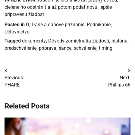
cielene ho odstrániť a až potom podať novú, lepšie
pripravenú žiadosť.
Posted in
D
,
Dane a daňové priznanie
,
Podnikanie
,
Účtovníctvo
Tagged
dokumenty
,
Dôvody zamietnutia žiadosti
,
história
,
predschválenie
,
príprava
,
šance
,
schválenie
,
timing
Navigácia
Previous:
Next:
v
PHARE
Phillips 66
článku
Related Posts