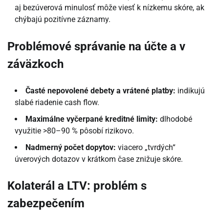
aj bezúverová minulosť môže viesť k nízkemu skóre, ak
chýbajú pozitívne záznamy.
Problémové správanie na účte a v
záväzkoch
Časté nepovolené debety a vrátené platby:
indikujú
slabé riadenie cash flow.
Maximálne vyčerpané kreditné limity:
dlhodobé
využitie >80–90 % pôsobí rizikovo.
Nadmerný počet dopytov:
viacero „tvrdých“
úverových dotazov v krátkom čase znižuje skóre.
Kolaterál a LTV: problém s
zabezpečením