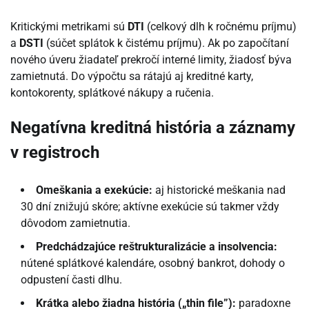
Kritickými metrikami sú
DTI
(celkový dlh k ročnému príjmu)
a
DSTI
(súčet splátok k čistému príjmu). Ak po započítaní
nového úveru žiadateľ prekročí interné limity, žiadosť býva
zamietnutá. Do výpočtu sa rátajú aj kreditné karty,
kontokorenty, splátkové nákupy a ručenia.
Negatívna kreditná história a záznamy
v registroch
Omeškania a exekúcie:
aj historické meškania nad
30 dní znižujú skóre; aktívne exekúcie sú takmer vždy
dôvodom zamietnutia.
Predchádzajúce reštrukturalizácie a insolvencia:
nútené splátkové kalendáre, osobný bankrot, dohody o
odpustení časti dlhu.
Krátka alebo žiadna história („thin file”):
paradoxne