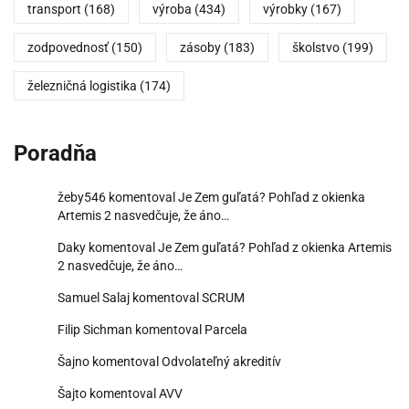
transport
(168)
výroba
(434)
výrobky
(167)
zodpovednosť
(150)
zásoby
(183)
školstvo
(199)
železničná logistika
(174)
Poradňa
žeby546
komentoval
Je Zem guľatá? Pohľad z okienka
Artemis 2 nasvedčuje, že áno…
Daky
komentoval
Je Zem guľatá? Pohľad z okienka Artemis
2 nasvedčuje, že áno…
Samuel Salaj
komentoval
SCRUM
Filip Sichman
komentoval
Parcela
Šajno
komentoval
Odvolateľný akreditív
Šajto
komentoval
AVV