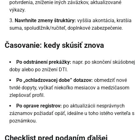
potvrdenia, zníženie iných záväzkov, aktualizované
výkazy.
Navrhnite zmeny štruktúry:
vyššia akontácia, kratšia
suma, spoludlžník/ručiteľ, doplnkové zabezpečenie.
Časovanie: kedy skúsiť znova
Po odstránení prekážky:
napr. po skončení skúšobnej
doby alebo po znížení DTI.
Po „ochladzovacej dobe” dotazov:
obmedziť nové
tvrdé dopyty, vyčkať niekoľko mesiacov a medzičasom
zlepšovať profil.
Po oprave registrov:
po aktualizácii nesprávnych
záznamov požiadať opäť, ideálne u toho istého veriteľa s
poznámkou.
Checklist pred podaním ďalšej