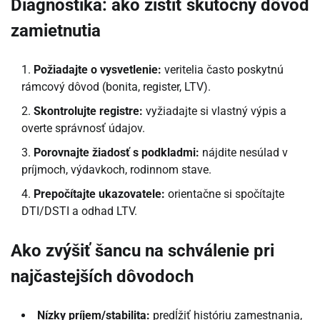
Diagnostika: ako zistiť skutočný dôvod
zamietnutia
Požiadajte o vysvetlenie:
veritelia často poskytnú
rámcový dôvod (bonita, register, LTV).
Skontrolujte registre:
vyžiadajte si vlastný výpis a
overte správnosť údajov.
Porovnajte žiadosť s podkladmi:
nájdite nesúlad v
príjmoch, výdavkoch, rodinnom stave.
Prepočítajte ukazovatele:
orientačne si spočítajte
DTI/DSTI a odhad LTV.
Ako zvýšiť šancu na schválenie pri
najčastejších dôvodoch
Nízky príjem/stabilita:
predĺžiť históriu zamestnania,