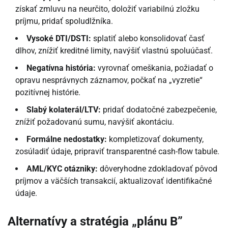
získať zmluvu na neurčito, doložiť variabilnú zložku
príjmu, pridať spoludlžníka.
Vysoké DTI/DSTI:
splatiť alebo konsolidovať časť
dlhov, znížiť kreditné limity, navýšiť vlastnú spoluúčasť.
Negatívna história:
vyrovnať omeškania, požiadať o
opravu nesprávnych záznamov, počkať na „vyzretie“
pozitívnej histórie.
Slabý kolaterál/LTV:
pridať dodatočné zabezpečenie,
znížiť požadovanú sumu, navýšiť akontáciu.
Formálne nedostatky:
kompletizovať dokumenty,
zosúladiť údaje, pripraviť transparentné cash-flow tabule.
AML/KYC otázniky:
dôveryhodne zdokladovať pôvod
príjmov a väčších transakcií, aktualizovať identifikačné
údaje.
Alternatívy a stratégia „plánu B”