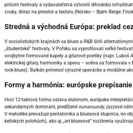
pričom festivaly a vydavateľstvá vytvorili dlhodobú infraštruk
zvuky, dôraz na priestor a textúru (Nórsko – Bjørn Berge; Fínsk
Stredná a východná Európa: preklad ce
V socialistických krajinách sa blues a R&B šírili alternatívny
„študentské“ festivaly. V Poľsku sa vyprofilovali veľké festiva
svojbytne formované kapely a gitarové poetiky (napr. Luboš 
elektrickej gitary, harmoniky a spevu – scéna sa formovala v
rock-blues). Balkán priniesol výrazné spevácke a modálne a
Formy a harmónia: európske prepísani
Hoci 12-taktová forma ostáva etalónom, európske interpretácie
sekundárnych dominant, predĺžené
turnaroundy
, jazzové náh
V melodike prevažuje pentatonika a bluesová stupnica, no ob
keltských polohách), ako aj „art-bluesové“ rozšírenia využív