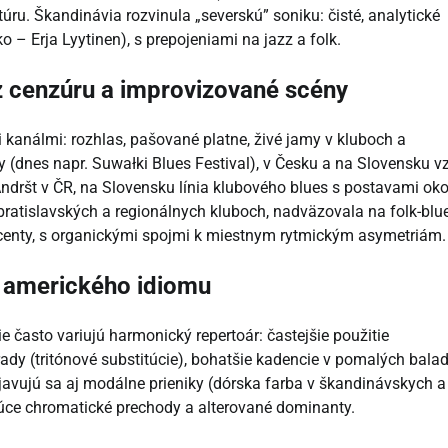
túru. Škandinávia rozvinula „severskú” soniku: čisté, analytické
o – Erja Lyytinen), s prepojeniami na jazz a folk.
z cenzúru a improvizované scény
mi kanálmi: rozhlas, pašované platne, živé jamy v kluboch a
ly (dnes napr. Suwałki Blues Festival), v Česku a na Slovensku vz
Andršt v ČR, na Slovensku línia klubového blues s postavami oko
 bratislavských a regionálnych kluboch, nadväzovala na folk-blu
kcenty, s organickými spojmi k miestnym rytmickým asymetriám.
e amerického idiomu
 často variujú harmonický repertoár: častejšie použitie
rady (tritónové substitúcie), bohatšie kadencie v pomalých bala
javujú sa aj modálne prieniky (dórska farba v škandinávskych a
ajúce chromatické prechody a alterované dominanty.