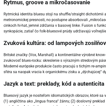
Rytmus, groove a mikročasovanie
Rytmická identita bluesu stojí na shuffle/straight dichotómii 
metronomickej presnosti, no postupne absorbovali „mikročasov
cinkoch hi-hat, jemné zdržania v basovej linke. Fusion s fu
synkopácie, zatiaľ čo folk-bluesové prúdy udržiavajú voľnejši
Zvuková kultúra: od lampových zosilňov
Britské značky (Vox, Marshall) a kontinentálne výrobné know
zvukovosť blues-rocku: skreslenie s výrazným stredovým p
Moderné európske produkcie často pracujú s tichým re-ampin
sféra sa naopak vracia k organickému zisku a „dýchajúcej“ 
Jazyk a text: preklady, kód a autenticita
Bluesový jazyk je nositeľom idiomatických obrazov, ktoré sa v
(1) angličtina ako „lingua franca“ žánru; (2) doslovný prekla