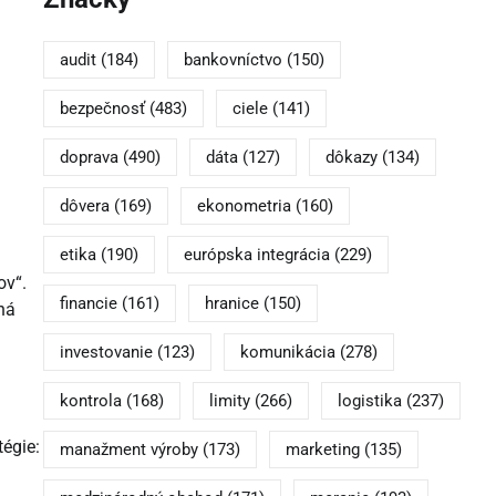
audit
(184)
bankovníctvo
(150)
bezpečnosť
(483)
ciele
(141)
doprava
(490)
dáta
(127)
dôkazy
(134)
dôvera
(169)
ekonometria
(160)
etika
(190)
európska integrácia
(229)
ov“.
financie
(161)
hranice
(150)
ná
investovanie
(123)
komunikácia
(278)
kontrola
(168)
limity
(266)
logistika
(237)
tégie:
manažment výroby
(173)
marketing
(135)