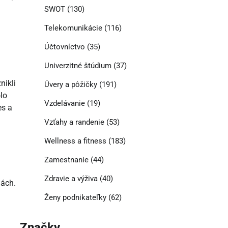
SWOT
(130)
Telekomunikácie
(116)
Účtovníctvo
(35)
Univerzitné štúdium
(37)
nikli
Úvery a pôžičky
(191)
lo
Vzdelávanie
(19)
es a
Vzťahy a randenie
(53)
Wellness a fitness
(183)
Zamestnanie
(44)
Zdravie a výživa
(40)
dách.
Ženy podnikateľky
(62)
Značky