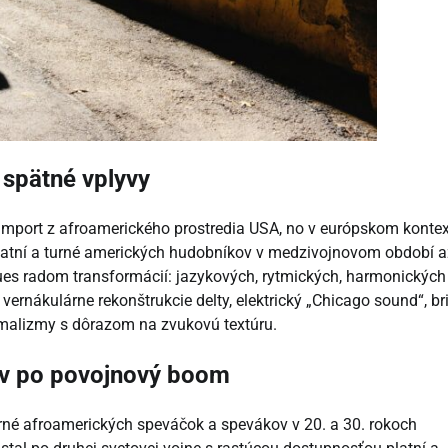
 spätné vplyvy
 import z afroamerického prostredia USA, no v európskom konte
platní a turné amerických hudobníkov v medzivojnovom období a
es radom transformácií: jazykových, rytmických, harmonických
 vernákulárne rekonštrukcie delty, elektrický „Chicago sound“, br
imalizmy s dôrazom na zvukovú textúru.
tov po povojnový boom
urné afroamerických speváčok a spevákov v 20. a 30. rokoch