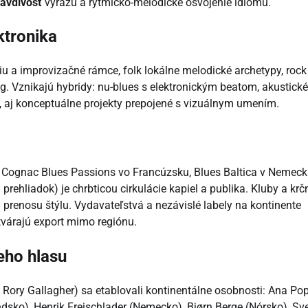
ravdivosť
výrazu a rytmicko-melodické osvojenie idiomu.
ektronika
iu a improvizačné rámce, folk lokálne melodické archetypy, rock
ng. Vznikajú hybridy: nu-blues s elektronickým beatom, akustické
ox), aj konceptuálne projekty prepojené s vizuálnym umením.
 Cognac Blues Passions vo Francúzsku, Blues Baltica v Nemeck
rehliadok) je chrbticou cirkulácie kapiel a publika. Kluby a kr
prenosu štýlu. Vydavateľstvá a nezávislé labely na kontinente
otvárajú export mimo regiónu.
eho hlasu
 Rory Gallagher) sa etablovali kontinentálne osobnosti: Ana Po
ndsko), Henrik Freischlader (Nemecko), Bjørn Berge (Nórsko), Sv