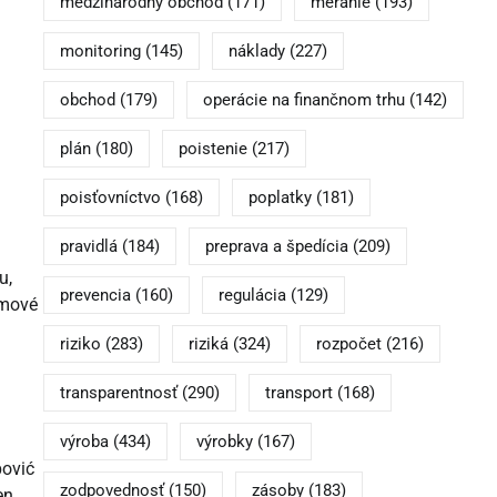
medzinárodný obchod
(171)
meranie
(193)
monitoring
(145)
náklady
(227)
obchod
(179)
operácie na finančnom trhu
(142)
plán
(180)
poistenie
(217)
poisťovníctvo
(168)
poplatky
(181)
pravidlá
(184)
preprava a špedícia
(209)
u,
prevencia
(160)
regulácia
(129)
čmové
riziko
(283)
riziká
(324)
rozpočet
(216)
transparentnosť
(290)
transport
(168)
výroba
(434)
výrobky
(167)
pović
zodpovednosť
(150)
zásoby
(183)
en