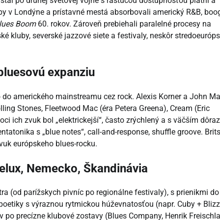
astal po druhej svetovej vojne s rastúcou dostupnosťou platní a
uby v Londýne a prístavné mestá absorbovali americký R&B, boog
Blues Boom
60. rokov. Zároveň prebiehali paralelné procesy na
é kluby, severské jazzové siete a festivaly, neskôr stredoeuróp
-bluesovú expanziu
lo do amerického mainstreamu cez rock. Alexis Korner a John Ma
olling Stones, Fleetwood Mac (éra Petera Greena), Cream (Eric
ci ich zvuk bol „elektrickejší“, často zrýchlený a s väčším dôr
ntatonika s „blue notes“, call-and-response, shuffle groove. Brit
 zvuk európskeho blues-rocku.
nelux, Nemecko, Škandinávia
 (od parížskych pivníc po regionálne festivaly), s prienikmi do
poetiky s výraznou rytmickou húževnatosťou (napr. Cuby + Bliz
 po precízne klubové zostavy (Blues Company, Henrik Freischla