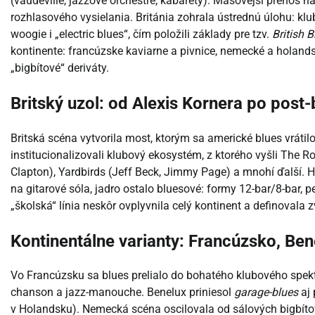
(vaudeville, jazzové orchestre, kabarety). Masovejší prenos n
rozhlasového vysielania. Británia zohrala ústrednú úlohu: kl
woogie i „electric blues“, čím položili základy pre tzv.
British 
kontinente: francúzske kaviarne a pivnice, nemecké a holandsk
„bigbítové“ deriváty.
Britský uzol: od Alexis Kornera po post
Britská scéna vytvorila most, ktorým sa americké blues vráti
institucionalizovali klubový ekosystém, z ktorého vyšli The R
Clapton), Yardbirds (Jeff Beck, Jimmy Page) a mnohí ďalší. Ho
na gitarové sóla, jadro ostalo bluesové: formy 12-bar/8-bar, pe
„školská“ línia neskôr ovplyvnila celý kontinent a definovala
Kontinentálne varianty: Francúzsko, Be
Vo Francúzsku sa blues prelialo do bohatého klubového spektra
chanson a jazz-manouche. Benelux priniesol
garage-blues
aj 
v Holandsku). Nemecká scéna oscilovala od sálových bigbítov