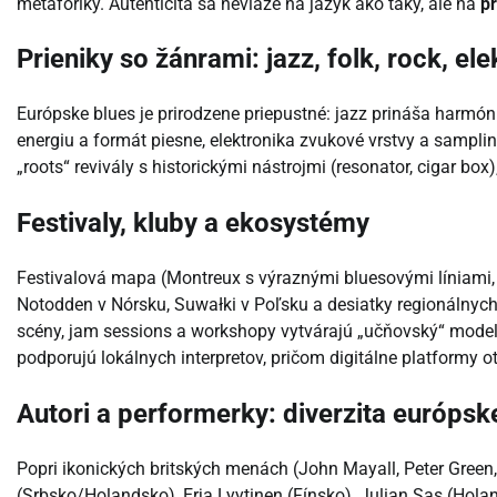
metaforiky. Autenticita sa neviaže na jazyk ako taký, ale na
p
Prieniky so žánrami: jazz, folk, rock, el
Európske blues je prirodzene priepustné: jazz prináša harmón
energiu a formát piesne, elektronika zvukové vrstvy a sampli
„roots“ revivály s historickými nástrojmi (resonator, cigar b
Festivaly, kluby a ekosystémy
Festivalová mapa (Montreux s výraznými bluesovými líniami,
Notodden v Nórsku, Suwałki v Poľsku a desiatky regionálnych p
scény, jam sessions a workshopy vytvárajú „učňovský“ model 
podporujú lokálnych interpretov, pričom digitálne platformy 
Autori a performerky: diverzita európsk
Popri ikonických britských menách (John Mayall, Peter Green,
(Srbsko/Holandsko), Erja Lyytinen (Fínsko), Julian Sas (Hola