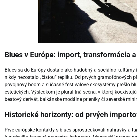
Blues v Európe: import, transformácia a
Blues sa do Európy dostalo ako hudobný a sociálno-kultúrny
nikdy nezostalo „čistou“ repliku. Od prvých gramofónových 
povojnový boom a súčasné festivalové ekosystémy prešlo blu
estetických. Výsledkom je pluralitná scéna, v ktorej koexistujú
beatový derivát, balkánske modálne prieniky či severské min
Historické horizonty: od prvých impor
Prvé európske kontakty s blues sprostredkovali nahrávky a t