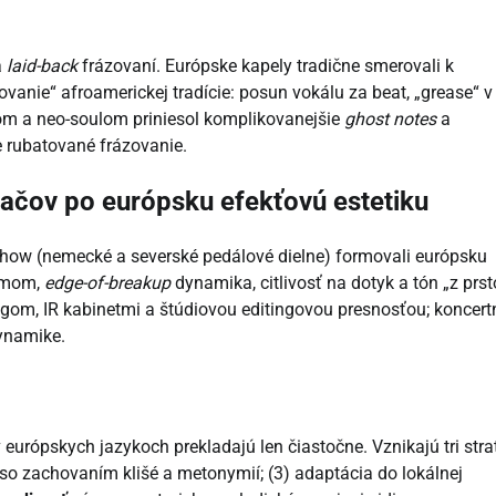
a
laid-back
frázovaní. Európske kapely tradične smerovali k
anie“ afroamerickej tradície: posun vokálu za beat, „grease“ v
nkom a neo-soulom priniesol komplikovanejšie
ghost notes
a
e rubatované frázovanie.
ačov po európsku efekťovú estetiku
-how (nemecké a severské pedálové dielne) formovali európsku
ásmom,
edge-of-breakup
dynamika, citlivosť na dotyk a tón „z prst
gom, IR kabinetmi a štúdiovou editingovou presnosťou; koncert
dynamike.
 európskych jazykoch prekladajú len čiastočne. Vznikajú tri stra
d so zachovaním klišé a metonymií; (3) adaptácia do lokálnej