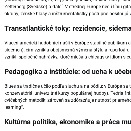
Zetterberg (Švédsko) a ďalší. V strednej Európe nesú líniu gi
okruhy; ženské hlasy a inštrumentalistky postupne posilňujú 
Transatlantické toky: rezidencie, sidem
Viacerí americkí hudobníci našli v Európe stabilné publikum 
sidemen), čím vznikla obojsmerná výmena štýlu a repertoáru.
vznikli spoločné nahrávky, ktoré miešajú chicagský idiom 
Pedagogika a inštitúcie: od ucha k učeb
Blues sa tradične učilo podľa sluchu a na pódiu; v Európe sa
konzervatóriá, univerzitné kurzy populárnej hudby). Teória frá
cvičebných metodík; zároveň sa zdôrazňuje nutnosť priameho
learning“.
Kultúrna politika, ekonomika a práca m