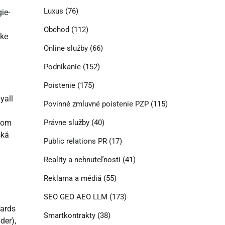
Luxus
(76)
ie-
Obchod
(112)
ske
Online služby
(66)
Podnikanie
(152)
Poistenie
(175)
yall
Povinné zmluvné poistenie PZP
(115)
azom
Právne služby
(40)
ská
Public relations PR
(17)
Reality a nehnuteľnosti
(41)
Reklama a médiá
(55)
SEO GEO AEO LLM
(173)
zards
Smartkontrakty
(38)
der),