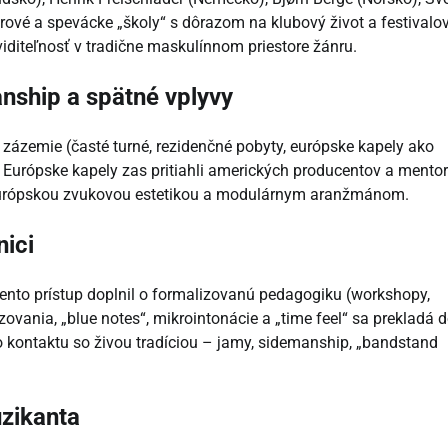
tarové a spevácke „školy“ s dôrazom na klubový život a festivalo
viditeľnosť v tradične maskulínnom priestore žánru.
anship a spätné vplyvy
a zázemie (časté turné, rezidenčné pobyty, európske kapely ako
 Európske kapely zas pritiahli amerických producentov a mentor
s európskou zvukovou estetikou a modulárnym aranžmánom.
nici
 tento prístup doplnil o formalizovanú pedagogiku (workshopy,
zovania, „blue notes“, mikrointonácie a „time feel“ sa prekladá 
 kontaktu so živou tradíciou – jamy, sidemanship, „bandstand
uzikanta