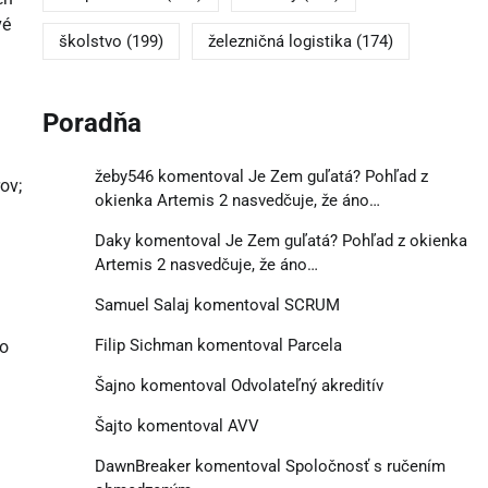
vé
školstvo
(199)
železničná logistika
(174)
Poradňa
žeby546
komentoval
Je Zem guľatá? Pohľad z
ov;
okienka Artemis 2 nasvedčuje, že áno…
Daky
komentoval
Je Zem guľatá? Pohľad z okienka
Artemis 2 nasvedčuje, že áno…
Samuel Salaj
komentoval
SCRUM
Filip Sichman
komentoval
Parcela
do
Šajno
komentoval
Odvolateľný akreditív
Šajto
komentoval
AVV
DawnBreaker
komentoval
Spoločnosť s ručením