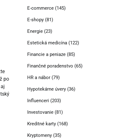
E-commerce
(145)
E-shopy
(81)
Energie
(23)
Estetická medicína
(122)
Financie a peniaze
(85)
Finančné poradenstvo
(65)
xte
HR a nábor
(79)
ž po
 aj
Hypotekárne úvery
(36)
itský
Influenceri
(203)
Investovanie
(81)
Kreditné karty
(168)
Kryptomeny
(35)