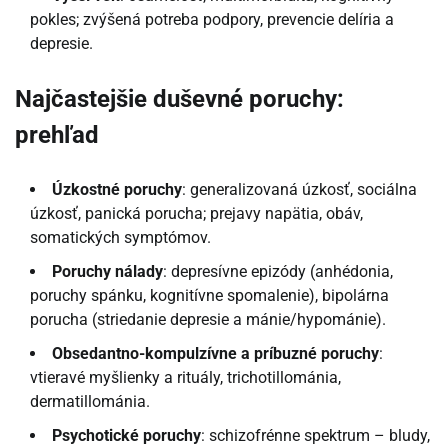
pokles; zvýšená potreba podpory, prevencie delíria a
depresie.
Najčastejšie duševné poruchy:
prehľad
Úzkostné poruchy
: generalizovaná úzkosť, sociálna
úzkosť, panická porucha; prejavy napätia, obáv,
somatických symptómov.
Poruchy nálady
: depresívne epizódy (anhédonia,
poruchy spánku, kognitívne spomalenie), bipolárna
porucha (striedanie depresie a mánie/hypománie).
Obsedantno-kompulzívne a príbuzné poruchy
:
vtieravé myšlienky a rituály, trichotillománia,
dermatillománia.
Psychotické poruchy
: schizofrénne spektrum – bludy,