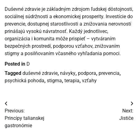
Duševné zdravie je základným zdrojom ľudskej dôstojnosti,
sociálnej súdržnosti a ekonomickej prosperity. Investície do
prevencie, dostupnej starostlivosti a znižovania nerovností
prinášajú vysokú návratnosť. Každý jednotlivec,
organizácia i komunita môže prispieť – vytváraním
bezpečných prostredí, podporou vzťahov, znižovaním
stigmy a posilňovaním včasného vyhľadania pomoci.
Posted in
D
Tagged
duševné zdravie
,
návyky
,
podpora
,
prevencia
,
psychická pohoda
,
stigma
,
terapia
,
vzťahy
Navigácia
Previous:
Next:
v
Princípy talianskej
Jističe
gastronómie
článku