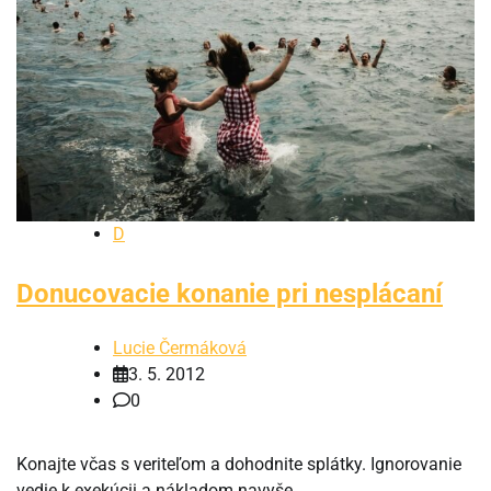
D
Donucovacie konanie pri nesplácaní
Lucie Čermáková
3. 5. 2012
0
Konajte včas s veriteľom a dohodnite splátky. Ignorovanie
vedie k exekúcii a nákladom navyše.