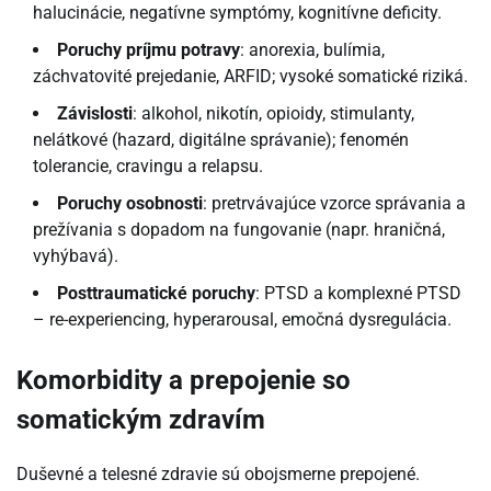
halucinácie, negatívne symptómy, kognitívne deficity.
Poruchy príjmu potravy
: anorexia, bulímia,
záchvatovité prejedanie, ARFID; vysoké somatické riziká.
Závislosti
: alkohol, nikotín, opioidy, stimulanty,
nelátkové (hazard, digitálne správanie); fenomén
tolerancie, cravingu a relapsu.
Poruchy osobnosti
: pretrvávajúce vzorce správania a
prežívania s dopadom na fungovanie (napr. hraničná,
vyhýbavá).
Posttraumatické poruchy
: PTSD a komplexné PTSD
– re-experiencing, hyperarousal, emočná dysregulácia.
Komorbidity a prepojenie so
somatickým zdravím
Duševné a telesné zdravie sú obojsmerne prepojené.