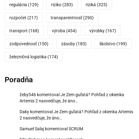
regulácia
(129)
riziko
(283)
riziká
(325)
rozpočet
(217)
transparentnosť
(290)
transport
(168)
výroba
(434)
výrobky
(167)
zodpovednosť
(150)
zásoby
(183)
školstvo
(199)
železničná logistika
(174)
Poradňa
žeby546
komentoval
Je Zem guľatá? Pohľad z okienka
Artemis 2 nasvedčuje, že áno…
Daky
komentoval
Je Zem guľatá? Pohľad z okienka Artemis
2 nasvedčuje, že áno…
Samuel Salaj
komentoval
SCRUM