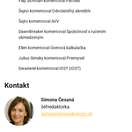
Filip Sichman
komentoval
Parcela
Šajno
komentoval
Odvolateľný akreditív
Šajto
komentoval
AVV
DawnBreaker
komentoval
Spoločnosť s ručením
obmedzeným
Ellen
komentoval
Úverová kalkulačka
Julius Simsky
komentoval
Priemysel
Dwaewiel
komentoval
IOST (IOST)
Kontakt
Simona Česaná
šéfredaktorka
simona@euroekonom.sk