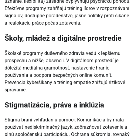
uznanie, flexibilita) zásadne ovplyvňujú psychickú pohodu.
Efektívne programy zahŕňajú tréning lídrov v rozpoznávaní
signálov, dostupné poradenstvo, jasné politiky proti šikane
a realokáciu práce počas zotavenia.
Školy, mládež a digitálne prostredie
Školské programy duševného zdravia vedú k lepšiemu
prospechu a nižšej absencii. V digitálnom prostredí je
dôležitá mediálna gramotnosť, nastavenie hraníc
používania a podpora bezpečných online komunít.
Prevencia kyberšikany a tréning empatie znižujú rizikové
správanie.
Stigmatizácia, práva a inklúzia
Stigma bráni vyhľadaniu pomoci. Komunikácia by mala
používať nediskriminačný jazyk, zdôrazňovať zotavenie a
plnú spoločenskú participáciu. Ochrana súkromia, rovnaký