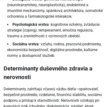
(neurotransmitery, neuroplasticita), endokrinné a
imunitné mechanizmy, spánková architektúra, somatické
ochorenia a farmakologické interakcie.
Psychologická vrstva
: kognitívne schémy, zvládacie
stratégie (coping), temperament, emočná regulácia,
trauma a zraniteľnosti z vývinových období.
Sociálna vrstva
: vzťahy, rodina, pracovné podmienky,
ekonomická bezpečnosť, digitálne prostredie, kultúrne
normy a dostupnosť služieb.
Determinanty duševného zdravia a
nerovnosti
Determinanty zahŕňajú včasnú väzbu dieťa–opatrovateľ,
bezpečné prostredie, vzdelanie, finančnú stabilitu, sociálnu
podporu a prístup k starostlivosti. Nerovnosti vznikajú pri
kumulácii rizík (chudoba, diskriminácia, násilie), ktoré