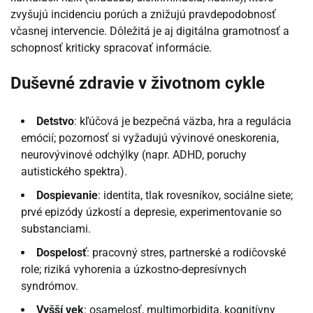
zvyšujú incidenciu porúch a znižujú pravdepodobnosť
včasnej intervencie. Dôležitá je aj digitálna gramotnosť a
schopnosť kriticky spracovať informácie.
Duševné zdravie v životnom cykle
Detstvo
: kľúčová je bezpečná väzba, hra a regulácia
emócií; pozornosť si vyžadujú vývinové oneskorenia,
neurovývinové odchýlky (napr. ADHD, poruchy
autistického spektra).
Dospievanie
: identita, tlak rovesníkov, sociálne siete;
prvé epizódy úzkostí a depresie, experimentovanie so
substanciami.
Dospelosť
: pracovný stres, partnerské a rodičovské
role; riziká vyhorenia a úzkostno-depresívnych
syndrómov.
Vyšší vek
: osamelosť, multimorbidita, kognitívny