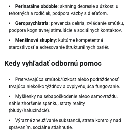
Perinatálne obdobie
: skríning depresie a úzkosti u
tehotných a rodičiek, podpora väzby s dieťaťom.
Geropsychiatria
: prevencia delíria, zvládanie smútku,
podpora kognitívnej stimulácie a sociálnych kontaktov.
Menšinové skupiny
: kultúrne kompetentná
starostlivosť a adresovanie štrukturálnych bariér.
Kedy vyhľadať odbornú pomoc
Pretrvávajúca smútok/úzkosť alebo podráždenosť
trvajúca niekoľko týždňov a ovplyvňujúca fungovanie.
Myšlienky na sebapoškodenie alebo samovraždu,
náhle zhoršenie spánku, straty reality
(bludy/halucinácie).
Výrazné zneužívanie substancií, strata kontroly nad
správaním, sociálne stiahnutie.