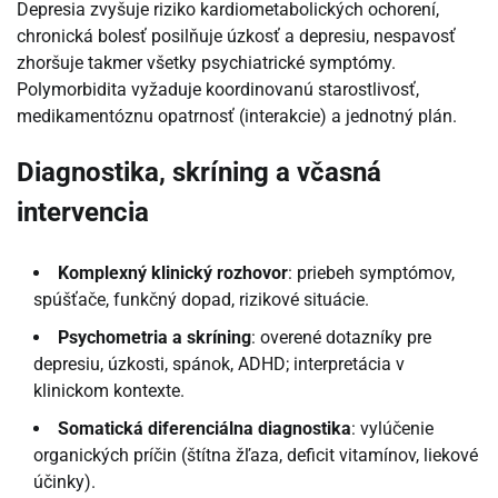
Depresia zvyšuje riziko kardiometabolických ochorení,
chronická bolesť posilňuje úzkosť a depresiu, nespavosť
zhoršuje takmer všetky psychiatrické symptómy.
Polymorbidita vyžaduje koordinovanú starostlivosť,
medikamentóznu opatrnosť (interakcie) a jednotný plán.
Diagnostika, skríning a včasná
intervencia
Komplexný klinický rozhovor
: priebeh symptómov,
spúšťače, funkčný dopad, rizikové situácie.
Psychometria a skríning
: overené dotazníky pre
depresiu, úzkosti, spánok, ADHD; interpretácia v
klinickom kontexte.
Somatická diferenciálna diagnostika
: vylúčenie
organických príčin (štítna žľaza, deficit vitamínov, liekové
účinky).