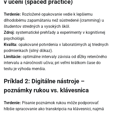
v učení (spaced practice)
Tvrdenie:
Rozložené opakovanie vedie k lepšiemu
dlhodobému zapamätaniu než sústredené (cramming) u
študentov stredných a vysokých škôl.
Zdroj:
systematické prehľady a experimenty v kognitívnej
psychológii.
Kvalita:
opakované potvrdenia v laboratórnych aj triednych
podmienkach (silný dôkaz).
Limitácie:
optimálne intervaly závisia od dĺžky retenčného
intervalu a náročnosti učiva; pri veľmi krátkom čase do
testu je výhoda menšia.
Príklad 2: Digitálne nástroje –
poznámky rukou vs. klávesnica
Tvrdenie:
Písanie poznámok rukou môže podporovať
hlbšie spracovanie ako transkripcia na klávesnici, najmä