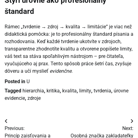
Štyri úrovne ako profesionálny
štandard
Rámec „tvrdenie → zdroj → kvalita → limitácie“ je viac než
didaktická pomôcka: je to profesionálny štandard písania a
rozhodovania. Keď každé tvrdenie ukotvíte v zdrojoch,
transparentne zhodnotíte kvalitu a otvorene popíšete limity,
váš text sa stáva spoľahlivým nástrojom – pre čitateľa,
vyučujúceho aj prax. Tento spôsob práce šetrí čas, zvyšuje
dôveru a učí myslieť
evidenčne
.
Posted in
U
Tagged
hierarchia
,
kritika
,
kvalita
,
limity
,
tvrdenia
,
úrovne
evidencie
,
zdroje
Navigácia
Previous:
Next:
v
Princíp zaisťovania a
Osobná značka zakladateľky