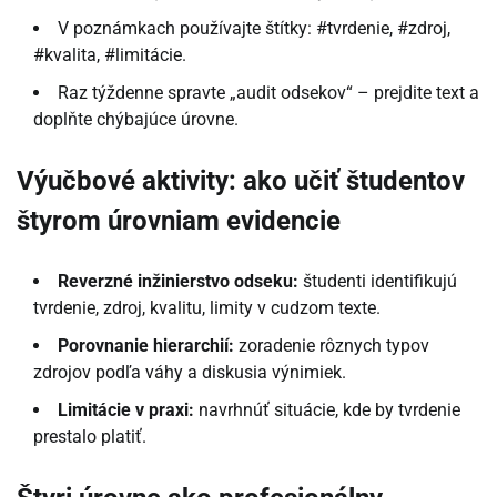
V poznámkach používajte štítky: #tvrdenie, #zdroj,
#kvalita, #limitácie.
Raz týždenne spravte „audit odsekov“ – prejdite text a
doplňte chýbajúce úrovne.
Výučbové aktivity: ako učiť študentov
štyrom úrovniam evidencie
Reverzné inžinierstvo odseku:
študenti identifikujú
tvrdenie, zdroj, kvalitu, limity v cudzom texte.
Porovnanie hierarchií:
zoradenie rôznych typov
zdrojov podľa váhy a diskusia výnimiek.
Limitácie v praxi:
navrhnúť situácie, kde by tvrdenie
prestalo platiť.