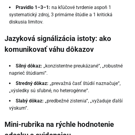
Pravidlo 1–3–1:
na kľúčové tvrdenie aspoň 1
systematický zdroj, 3 primárne štúdie a 1 kritická
diskusia limitov.
Jazyková signálizácia istoty: ako
komunikovať váhu dôkazov
Silný dôkaz:
„konzistentne preukázané“, „robustné
naprieč štúdiami“.
Stredný dôkaz:
„prevažná časť štúdií naznačuje“,
„výsledky sú sľubné, no heterogénne“.
Slabý dôkaz:
„predbežné zistenia“, „vyžaduje ďalší
výskum“.
Mini-rubrika na rýchle hodnotenie