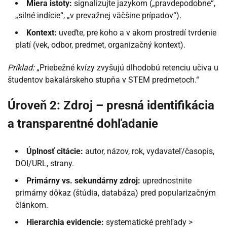
Miera istoty:
signalizujte jazykom („pravdepodobne“,
„silné indície“, „v prevažnej väčšine prípadov“).
Kontext:
uveďte, pre koho a v akom prostredí tvrdenie
platí (vek, odbor, predmet, organizačný kontext).
Príklad:
„Priebežné kvízy zvyšujú dlhodobú retenciu učiva u
študentov bakalárskeho stupňa v STEM predmetoch.“
Úroveň 2: Zdroj – presná identifikácia
a transparentné dohľadanie
Úplnosť citácie:
autor, názov, rok, vydavateľ/časopis,
DOI/URL, strany.
Primárny vs. sekundárny zdroj:
uprednostnite
primárny dôkaz (štúdia, databáza) pred popularizačným
článkom.
Hierarchia evidencie:
systematické prehľady >