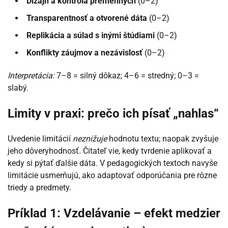
Dizajn a kontrola premenných
(0–2)
Transparentnosť a otvorené dáta
(0–2)
Replikácia a súlad s inými štúdiami
(0–2)
Konflikty záujmov a nezávislosť
(0–2)
Interpretácia:
7–8 = silný dôkaz; 4–6 = stredný; 0–3 =
slabý.
Limity v praxi: prečo ich písať „nahlas“
Uvedenie limitácií
neznižuje
hodnotu textu; naopak zvyšuje
jeho dôveryhodnosť. Čitateľ vie, kedy tvrdenie aplikovať a
kedy si pýtať ďalšie dáta. V pedagogických textoch navyše
limitácie usmerňujú, ako adaptovať odporúčania pre rôzne
triedy a predmety.
Príklad 1: Vzdelávanie – efekt medzier