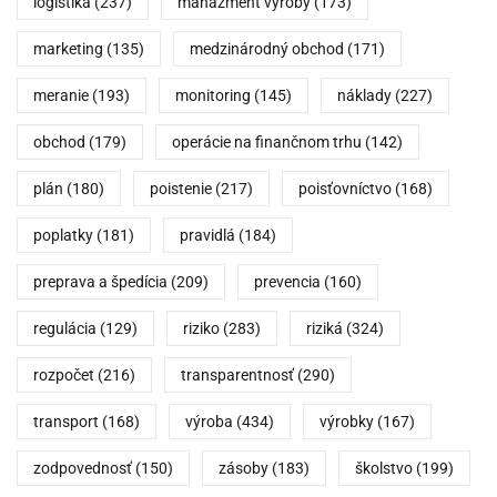
logistika
(237)
manažment výroby
(173)
marketing
(135)
medzinárodný obchod
(171)
meranie
(193)
monitoring
(145)
náklady
(227)
obchod
(179)
operácie na finančnom trhu
(142)
plán
(180)
poistenie
(217)
poisťovníctvo
(168)
poplatky
(181)
pravidlá
(184)
preprava a špedícia
(209)
prevencia
(160)
regulácia
(129)
riziko
(283)
riziká
(324)
rozpočet
(216)
transparentnosť
(290)
transport
(168)
výroba
(434)
výrobky
(167)
zodpovednosť
(150)
zásoby
(183)
školstvo
(199)