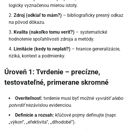
logicky vyznačenou mierou istoty.
Zdroj (odkiaľ to mám?)
– bibliograficky presný odkaz
na pôvod dôkazu.
Kvalita (nakoľko tomu veriť?)
– systematické
hodnotenie spoľahlivosti zdroja a metódy.
Limitácie (kedy to neplatí?)
– hranice generalizácie,
riziká, kontext a podmienky.
Úroveň 1: Tvrdenie – precízne,
testovateľné, primerane skromné
Overiteľnosť:
tvrdenie musí byť možné
vyvrátiť alebo
potvrdiť
nezávislou evidenciou.
Definície a rozsah:
kľúčové pojmy definujte (napr.
„výkon“, „efektivita“, „dlhodobé“).