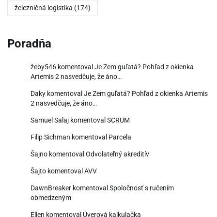
železničná logistika
(174)
Poradňa
žeby546
komentoval
Je Zem guľatá? Pohľad z okienka
Artemis 2 nasvedčuje, že áno…
Daky
komentoval
Je Zem guľatá? Pohľad z okienka Artemis
2 nasvedčuje, že áno…
Samuel Salaj
komentoval
SCRUM
Filip Sichman
komentoval
Parcela
Šajno
komentoval
Odvolateľný akreditív
Šajto
komentoval
AVV
DawnBreaker
komentoval
Spoločnosť s ručením
obmedzeným
Ellen
komentoval
Úverová kalkulačka