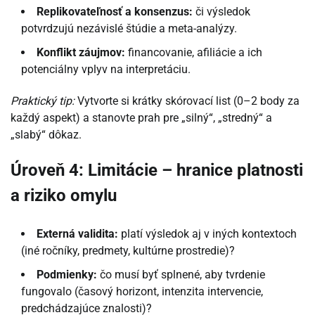
Replikovateľnosť a konsenzus:
či výsledok
potvrdzujú nezávislé štúdie a meta-analýzy.
Konflikt záujmov:
financovanie, afiliácie a ich
potenciálny vplyv na interpretáciu.
Praktický tip:
Vytvorte si krátky skórovací list (0–2 body za
každý aspekt) a stanovte prah pre „silný“, „stredný“ a
„slabý“ dôkaz.
Úroveň 4: Limitácie – hranice platnosti
a riziko omylu
Externá validita:
platí výsledok aj v iných kontextoch
(iné ročníky, predmety, kultúrne prostredie)?
Podmienky:
čo musí byť splnené, aby tvrdenie
fungovalo (časový horizont, intenzita intervencie,
predchádzajúce znalosti)?