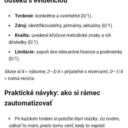
odseku s evidenciou
Tvrdenie:
konkrétne a overiteľné (0/1).
Zdroj:
identifikovateľný, primárny, aktuálny (0/1).
Kvalita:
uvedené kľúčové metodické znaky a ich
dôsledky (0/1).
Limitácie:
aspoň dve relevantné hranice a podmienky
(0/1).
Skóre 4/4
= výborne;
2–3/4
= prijateľné s rezervami;
0–1/4
= nutná revízia.
Praktické návyky: ako si rámec
zautomatizovať
Pri každom tvrdení si položte štyri otázky:
čo tvrdím,
odkiaľ to mám, prečo tomu veriť, kedy to neplatí
.