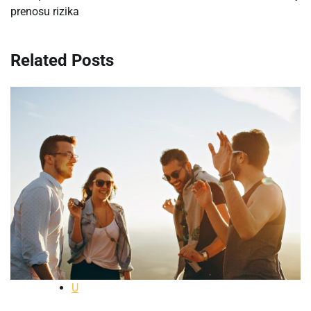
prenosu rizika
článku
Related Posts
U