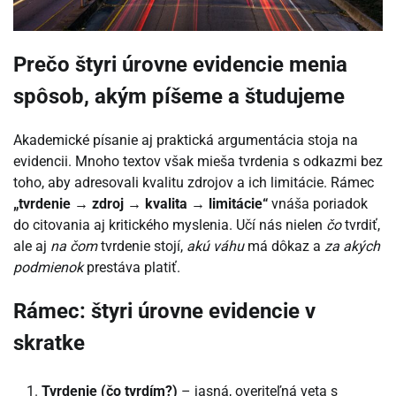
Prečo štyri úrovne evidencie menia
spôsob, akým píšeme a študujeme
Akademické písanie aj praktická argumentácia stoja na
evidencii. Mnoho textov však mieša tvrdenia s odkazmi bez
toho, aby adresovali kvalitu zdrojov a ich limitácie. Rámec
„tvrdenie → zdroj → kvalita → limitácie“
vnáša poriadok
do citovania aj kritického myslenia. Učí nás nielen
čo
tvrdiť,
ale aj
na čom
tvrdenie stojí,
akú váhu
má dôkaz a
za akých
podmienok
prestáva platiť.
Rámec: štyri úrovne evidencie v
skratke
Tvrdenie (čo tvrdím?)
– jasná, overiteľná veta s