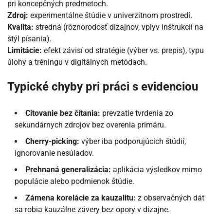
pri koncepčných predmetoch.
Zdroj:
experimentálne štúdie v univerzitnom prostredí.
Kvalita:
stredná (rôznorodosť dizajnov, vplyv inštrukcií na
štýl písania).
Limitácie:
efekt závisí od stratégie (výber vs. prepis), typu
úlohy a tréningu v digitálnych metódach.
Typické chyby pri práci s evidenciou
Citovanie bez čítania:
prevzatie tvrdenia zo
sekundárnych zdrojov bez overenia primáru.
Cherry-picking:
výber iba podporujúcich štúdií,
ignorovanie nesúladov.
Prehnaná generalizácia:
aplikácia výsledkov mimo
populácie alebo podmienok štúdie.
Zámena korelácie za kauzalitu:
z observačných dát
sa robia kauzálne závery bez opory v dizajne.