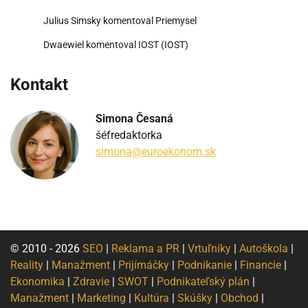
Julius Simsky
komentoval
Priemysel
Dwaewiel
komentoval
IOST (IOST)
Kontakt
Simona Česaná
šéfredaktorka
simona@euroekonom.sk
© 2010 - 2026
SEO
|
Reklama a PR
|
Vrtuľníky
|
Autoškola
|
Reality
|
Manažment
|
Prijímáčky
|
Podnikanie
|
Financie
|
Ekonomika
|
Zdravie
|
SWOT
|
Podnikateľský plán
|
Manažment
|
Marketing
|
Kultúra
|
Skúšky
|
Obchod
|