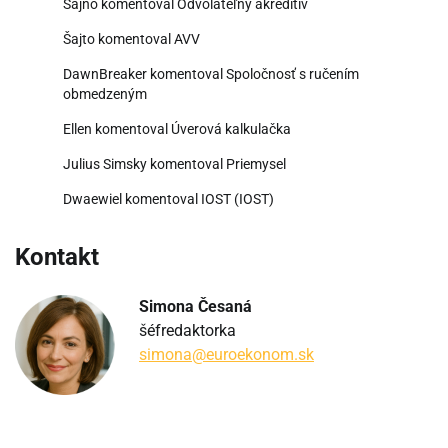
Šajno
komentoval
Odvolateľný akreditív
Šajto
komentoval
AVV
DawnBreaker
komentoval
Spoločnosť s ručením
obmedzeným
Ellen
komentoval
Úverová kalkulačka
Julius Simsky
komentoval
Priemysel
Dwaewiel
komentoval
IOST (IOST)
Kontakt
Simona Česaná
šéfredaktorka
simona@euroekonom.sk