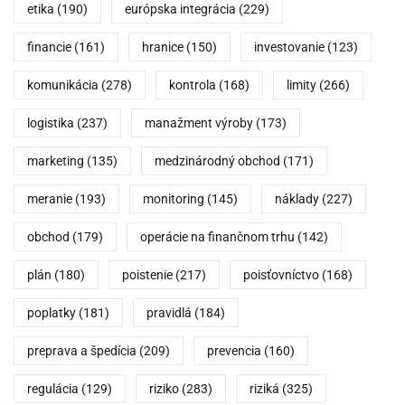
etika
(190)
európska integrácia
(229)
financie
(161)
hranice
(150)
investovanie
(123)
komunikácia
(278)
kontrola
(168)
limity
(266)
logistika
(237)
manažment výroby
(173)
marketing
(135)
medzinárodný obchod
(171)
meranie
(193)
monitoring
(145)
náklady
(227)
obchod
(179)
operácie na finančnom trhu
(142)
plán
(180)
poistenie
(217)
poisťovníctvo
(168)
poplatky
(181)
pravidlá
(184)
preprava a špedícia
(209)
prevencia
(160)
regulácia
(129)
riziko
(283)
riziká
(325)