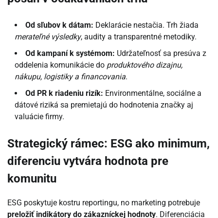
Od sľubov k dátam:
Deklarácie nestačia. Trh žiada
merateľné výsledky
, audity a transparentné metodiky.
Od kampaní k systémom:
Udržateľnosť sa presúva z
oddelenia komunikácie do
produktového dizajnu,
nákupu, logistiky a financovania
.
Od PR k riadeniu rizík:
Environmentálne, sociálne a
dátové riziká sa premietajú do hodnotenia značky aj
valuácie firmy.
Strategický rámec: ESG ako minimum,
diferenciu vytvára hodnota pre
komunitu
ESG poskytuje kostru reportingu, no marketing potrebuje
preložiť indikátory do zákazníckej hodnoty
. Diferenciácia