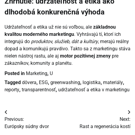
Zhrnutie: udržateľnosť a etika ako
dlhodobá konkurenčná výhoda
Udržateľnosť a etika už nie sú voľbou, ale
základnou
kvalitou moderného marketingu
. Vyhrávajú tí, ktorí ich
integrujú do
produktov, služieb, dát a kultúry
, merajú reálny
dopad a komunikujú pravdivo. Takto sa z marketingu stáva
nielen nástroj rastu, ale aj
motor pozitívnej zmeny
pre
zákazníkov, komunity a planétu.
Posted in
Marketing
,
U
Tagged
dôvera
,
ESG
,
greenwashing
,
logistika
,
materiály
,
reporty
,
transparentnosť
,
udržateľnosť a etika v marketingu
Navigácia
Previous:
Next:
v
Európsky súdny dvor
Rast a regenerácia kostí