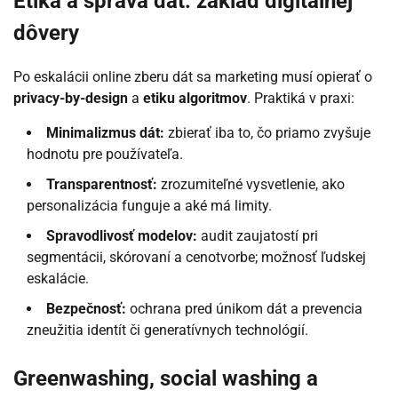
Etika a správa dát: základ digitálnej
dôvery
Po eskalácii online zberu dát sa marketing musí opierať o
privacy-by-design
a
etiku algoritmov
. Praktiká v praxi:
Minimalizmus dát:
zbierať iba to, čo priamo zvyšuje
hodnotu pre používateľa.
Transparentnosť:
zrozumiteľné vysvetlenie, ako
personalizácia funguje a aké má limity.
Spravodlivosť modelov:
audit zaujatostí pri
segmentácii, skórovaní a cenotvorbe; možnosť ľudskej
eskalácie.
Bezpečnosť:
ochrana pred únikom dát a prevencia
zneužitia identít či generatívnych technológií.
Greenwashing, social washing a