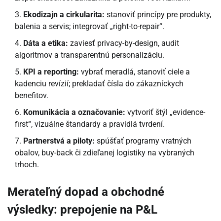
Ekodizajn a cirkularita:
stanoviť princípy pre produkty,
balenia a servis; integrovať „right-to-repair“.
Dáta a etika:
zaviesť privacy-by-design, audit
algoritmov a transparentnú personalizáciu.
KPI a reporting:
vybrať meradlá, stanoviť ciele a
kadenciu revízií; prekladať čísla do zákazníckych
benefitov.
Komunikácia a označovanie:
vytvoriť štýl „evidence-
first“, vizuálne štandardy a pravidlá tvrdení.
Partnerstvá a piloty:
spúšťať programy vratných
obalov, buy-back či zdieľanej logistiky na vybraných
trhoch.
Merateľný dopad a obchodné
výsledky: prepojenie na P&L