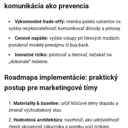
komunikácia ako prevencia
Výkonnostné trade-offy:
menšia paleta variantov vs.
vyššia recyklovateľnosť; komunikovať dôvody a prínosy.
Cenové napätie:
vyššie vstupy pri férových mzdách;
ponúknuť modely prenájmu či buy-back.
Inovačné riziko:
pilotovať a iterovať, nečakať na
„dokonalé“ riešenie.
Roadmapa implementácie: praktický
postup pre marketingové tímy
Materiality & baseline:
určiť kľúčové témy dopadu a
zmerať východiskový stav.
Hodnotová architektúra:
navrhnúť, ako udržateľnosť
zlepší skúsenosť zákazníka a poistku voči rizikám.