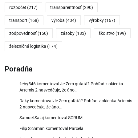
rozpočet
(217)
transparentnosť
(290)
transport
(168)
výroba
(434)
výrobky
(167)
zodpovednosť
(150)
zásoby
(183)
školstvo
(199)
železničná logistika
(174)
Poradňa
žeby546
komentoval
Je Zem guľatá? Pohľad z okienka
Artemis 2 nasvedčuje, že áno…
Daky
komentoval
Je Zem guľatá? Pohľad z okienka Artemis
2 nasvedčuje, že áno…
Samuel Salaj
komentoval
SCRUM
Filip Sichman
komentoval
Parcela