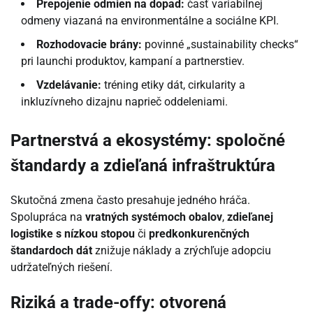
Prepojenie odmien na dopad:
časť variabilnej
odmeny viazaná na environmentálne a sociálne KPI.
Rozhodovacie brány:
povinné „sustainability checks“
pri launchi produktov, kampaní a partnerstiev.
Vzdelávanie:
tréning etiky dát, cirkularity a
inkluzívneho dizajnu naprieč oddeleniami.
Partnerstvá a ekosystémy: spoločné
štandardy a zdieľaná infraštruktúra
Skutočná zmena často presahuje jedného hráča.
Spolupráca na
vratných systémoch obalov
,
zdieľanej
logistike s nízkou stopou
či
predkonkurenčných
štandardoch dát
znižuje náklady a zrýchľuje adopciu
udržateľných riešení.
Riziká a trade-offy: otvorená