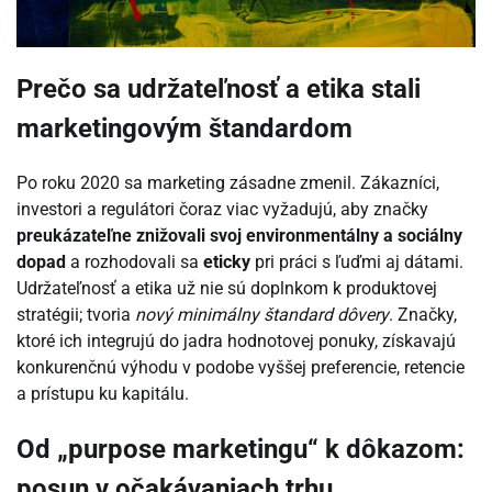
Prečo sa udržateľnosť a etika stali
marketingovým štandardom
Po roku 2020 sa marketing zásadne zmenil. Zákazníci,
investori a regulátori čoraz viac vyžadujú, aby značky
preukázateľne znižovali svoj environmentálny a sociálny
dopad
a rozhodovali sa
eticky
pri práci s ľuďmi aj dátami.
Udržateľnosť a etika už nie sú doplnkom k produktovej
stratégii; tvoria
nový minimálny štandard dôvery
. Značky,
ktoré ich integrujú do jadra hodnotovej ponuky, získavajú
konkurenčnú výhodu v podobe vyššej preferencie, retencie
a prístupu ku kapitálu.
Od „purpose marketingu“ k dôkazom:
posun v očakávaniach trhu