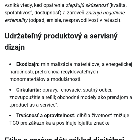
vzniká vtedy, keď opatrenia
zlepšujú skúsenosť
(kvalita,
spoľahlivosť, dostupnosť) a zároveň
znižujú negatívne
externality
(odpad, emisie, nespravodlivosť v reťazci).
Udržateľný produktový a servisný
dizajn
Ekodizajn:
minimalizácia materiálovej a energetickej
náročnosti, preferencia recyklovateľných
monomateriálov a modulárnosti.
Cirkularita:
opravy, renovácie, spätný odber,
znovupoužitie a refill; obchodné modely ako prenájom a
„product-as-a-service“.
Trvácnosť a opraviteľnosť:
dlhšia životnosť znižuje
TCO pre zákazníka a posilňuje lojalitu značke.