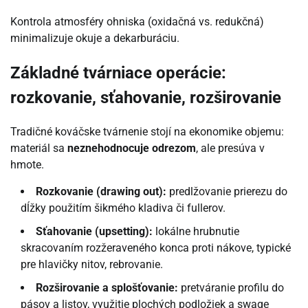
Kontrola atmosféry ohniska (oxidačná vs. redukčná)
minimalizuje okuje a dekarburáciu.
Základné tvárniace operácie:
rozkovanie, sťahovanie, rozširovanie
Tradičné kováčske tvárnenie stojí na ekonomike objemu:
materiál sa
neznehodnocuje odrezom
, ale presúva v
hmote.
Rozkovanie (drawing out):
predlžovanie prierezu do
dĺžky použitím šikmého kladiva či fullerov.
Sťahovanie (upsetting):
lokálne hrubnutie
skracovaním rozžeraveného konca proti nákove, typické
pre hlavičky nitov, rebrovanie.
Rozširovanie a splošťovanie:
pretváranie profilu do
pásov a listov, využitie plochých podložiek a swage