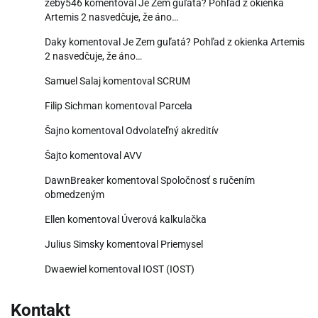
žeby546
komentoval
Je Zem guľatá? Pohľad z okienka
Artemis 2 nasvedčuje, že áno…
Daky
komentoval
Je Zem guľatá? Pohľad z okienka Artemis
2 nasvedčuje, že áno…
Samuel Salaj
komentoval
SCRUM
Filip Sichman
komentoval
Parcela
Šajno
komentoval
Odvolateľný akreditív
Šajto
komentoval
AVV
DawnBreaker
komentoval
Spoločnosť s ručením
obmedzeným
Ellen
komentoval
Úverová kalkulačka
Julius Simsky
komentoval
Priemysel
Dwaewiel
komentoval
IOST (IOST)
Kontakt