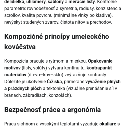
delidielka
,
úhlomery
,
šablóny
a
meracie lišty
. Kontrolné
parametre: rovnobežnosť a symetria, radiusy, konzistencia
scrollov, kvalita povrchu (minimálne vlnky po kladive),
nevýskyt studených zvarov, čistota nitov a prechodov.
Kompozičné princípy umeleckého
kováčstva
Kompozícia pracuje s rytmom a mierkou.
Opakovanie
motívov
(listy, volúty) vytvára kontinuitu,
kontrapunkt
materiálov
(drevo–kov–sklo) zvýrazňuje kontrasty.
Dôležité je ukotvenie
ťažiska
, primerané
vyváženie plných
a prázdnych plôch
a tektonika (vizuálne prenášanie síl v
bránach, zábradliach, konzolách).
Bezpečnosť práce a ergonómia
Práca s ohňom a vysokými teplotami vyžaduje
okuliare s