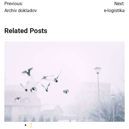
Previous:
Next:
v
Archív dokladov
e-logistika
článku
Related Posts
T