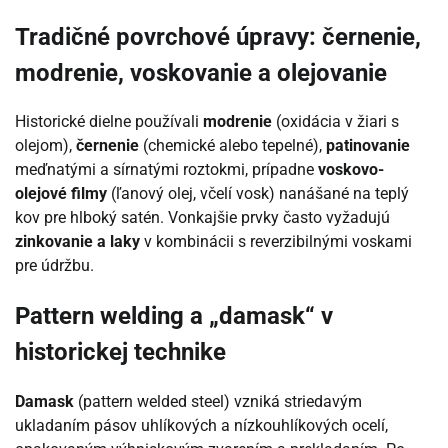
Tradičné povrchové úpravy: černenie,
modrenie, voskovanie a olejovanie
Historické dielne používali
modrenie
(oxidácia v žiari s
olejom),
černenie
(chemické alebo tepelné),
patinovanie
meďnatými a sírnatými roztokmi, prípadne
voskovo-
olejové filmy
(ľanový olej, včelí vosk) nanášané na teplý
kov pre hlboký satén. Vonkajšie prvky často vyžadujú
zinkovanie a laky
v kombinácii s reverzibilnými voskami
pre údržbu.
Pattern welding a „damask“ v
historickej technike
Damask
(pattern welded steel) vzniká striedavým
ukladaním pásov uhlíkových a nízkouhlíkových ocelí,