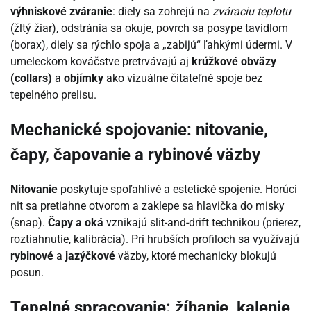
výhniskové zváranie
: diely sa zohrejú na
zváraciu teplotu
(žltý žiar), odstránia sa okuje, povrch sa posype tavidlom
(borax), diely sa rýchlo spoja a „zabijú“ ľahkými údermi. V
umeleckom kováčstve pretrvávajú aj
krúžkové obväzy
(collars)
a
objímky
ako vizuálne čitateľné spoje bez
tepelného prelisu.
Mechanické spojovanie: nitovanie,
čapy, čapovanie a rybinové väzby
Nitovanie
poskytuje spoľahlivé a estetické spojenie. Horúci
nit sa pretiahne otvorom a zaklepe sa hlavička do misky
(snap).
Čapy a oká
vznikajú slit-and-drift technikou (prierez,
roztiahnutie, kalibrácia). Pri hrubších profiloch sa využívajú
rybinové
a
jazýčkové
väzby, ktoré mechanicky blokujú
posun.
Tepelné spracovanie: žíhanie, kalenie,