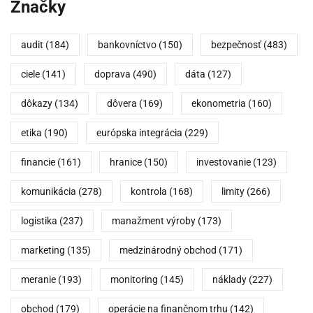
Značky
audit
(184)
bankovníctvo
(150)
bezpečnosť
(483)
ciele
(141)
doprava
(490)
dáta
(127)
dôkazy
(134)
dôvera
(169)
ekonometria
(160)
etika
(190)
európska integrácia
(229)
financie
(161)
hranice
(150)
investovanie
(123)
komunikácia
(278)
kontrola
(168)
limity
(266)
logistika
(237)
manažment výroby
(173)
marketing
(135)
medzinárodný obchod
(171)
meranie
(193)
monitoring
(145)
náklady
(227)
obchod
(179)
operácie na finančnom trhu
(142)