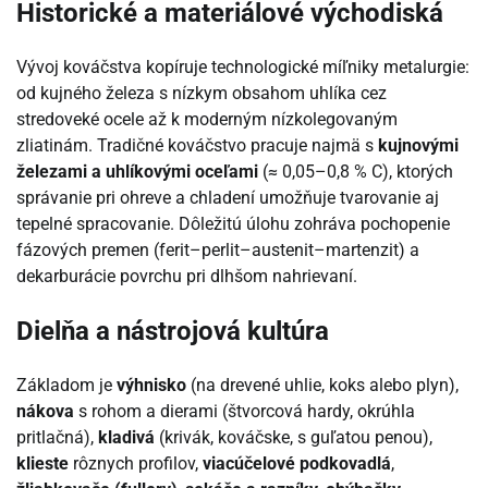
Historické a materiálové východiská
Vývoj kováčstva kopíruje technologické míľniky metalurgie:
od kujného železa s nízkym obsahom uhlíka cez
stredoveké ocele až k moderným nízkolegovaným
zliatinám. Tradičné kováčstvo pracuje najmä s
kujnovými
železami a uhlíkovými oceľami
(≈ 0,05–0,8 % C), ktorých
správanie pri ohreve a chladení umožňuje tvarovanie aj
tepelné spracovanie. Dôležitú úlohu zohráva pochopenie
fázových premen (ferit–perlit–austenit–martenzit) a
dekarburácie povrchu pri dlhšom nahrievaní.
Dielňa a nástrojová kultúra
Základom je
výhnisko
(na drevené uhlie, koks alebo plyn),
nákova
s rohom a dierami (štvorcová hardy, okrúhla
pritlačná),
kladivá
(krivák, kováčske, s guľatou penou),
klieste
rôznych profilov,
viacúčelové podkovadlá
,