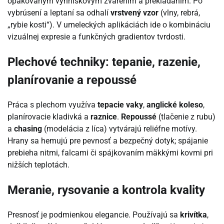
opakovaným výhniskovým zvarením a prekladaním. Po
vybrúsení a leptaní sa odhalí
vrstvený vzor
(vlny, rebrá,
„rybie kosti“). V umeleckých aplikáciách ide o kombináciu
vizuálnej expresie a funkčných gradientov tvrdosti.
Plechové techniky: tepanie, razenie,
planírovanie a repoussé
Práca s plechom využíva
tepacie vaky
,
anglické koleso
,
planírovacie kladivká a
raznice
.
Repoussé
(tlačenie z rubu)
a
chasing
(modelácia z líca) vytvárajú reliéfne motívy.
Hrany sa hemujú pre pevnosť a bezpečný dotyk; spájanie
prebieha nitmi, falcami či spájkovaním mäkkými kovmi pri
nižších teplotách.
Meranie, rysovanie a kontrola kvality
Presnosť je podmienkou elegancie. Používajú sa
krivítka
,