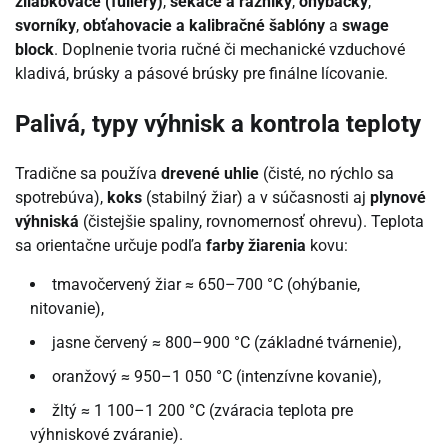
žliabkovače (fullery)
,
sekáče a razníky
,
ohýbačky
,
svorníky
,
obťahovacie a kalibračné šablóny
a
swage
block
. Doplnenie tvoria ručné či mechanické vzduchové
kladivá, brúsky a pásové brúsky pre finálne lícovanie.
Palivá, typy výhnisk a kontrola teploty
Tradične sa používa
drevené uhlie
(čisté, no rýchlo sa
spotrebúva),
koks
(stabilný žiar) a v súčasnosti aj
plynové
výhniská
(čistejšie spaliny, rovnomernosť ohrevu). Teplota
sa orientačne určuje podľa
farby žiarenia
kovu:
tmavočervený žiar ≈ 650–700 °C (ohýbanie,
nitovanie),
jasne červený ≈ 800–900 °C (základné tvárnenie),
oranžový ≈ 950–1 050 °C (intenzívne kovanie),
žltý ≈ 1 100–1 200 °C (zváracia teplota pre
výhniskové zváranie).