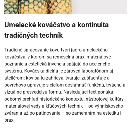
Umelecké kováčstvo a kontinuita
tradičných techník
Tradičné spracovanie kovu tvorí jadro umeleckého
kováčstva, v ktorom sa remeselná prax, materiálové
poznanie a estetická invencia spájajú do uceleného
systému. Kováčska dielňa je zároveň laboratóriom aj
ateliérom: kov sa tu zahrieva, tvaruje, zušľachťuje a
povrchovo upravuje s cieľom dosiahnuť funkčnú, trvácnu a
vizuálne presvedčivú formu. Nasledujúci text ponúka
odborný prehľad historického kontextu, nástrojovej kultúry,
materiálovej vedy a kľúčových techník – od výhniskového
zvárania až po patinovanie – so zameraním na estetiku i
prax.