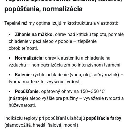
popúšťanie, normalizácia
Tepelné režimy optimalizujú mikroštruktúru a vlastnosti:
Žíhanie na mäkko:
ohrev nad kritickú teplotu, pomalé
chladenie v peci alebo v popole – zlepšenie
obrobiteľnosti.
Normalizácia:
ohrev k austenitu a chladenie na
vzduchu – homogenizácia zŕn po intenzívnom tvárnení.
Kalenie:
rýchle ochladenie (voda, olej, soľný roztok) –
tvorba martenzitu, zvýšenie tvrdosti.
Popúšťanie:
opätovný ohrev na 150–350 °C
(nástroje) alebo vyššie pre pružiny – vyváženie tvrdosti a
húževnatosti.
Indikáciu teploty pri popúšťaní uľahčujú
popúšťacie farby
(slamovožltá, hnedá, fialová, modrá).