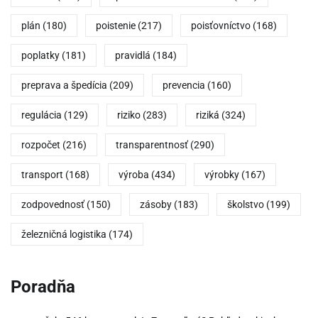
plán
(180)
poistenie
(217)
poisťovníctvo
(168)
poplatky
(181)
pravidlá
(184)
preprava a špedícia
(209)
prevencia
(160)
regulácia
(129)
riziko
(283)
riziká
(324)
rozpočet
(216)
transparentnosť
(290)
transport
(168)
výroba
(434)
výrobky
(167)
zodpovednosť
(150)
zásoby
(183)
školstvo
(199)
železničná logistika
(174)
Poradňa