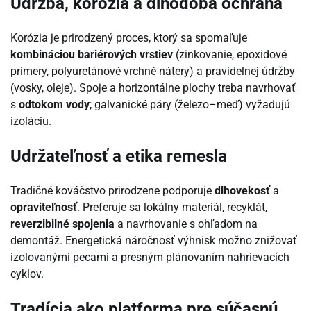
Údržba, korózia a dlhodobá ochrana
Korózia je prirodzený proces, ktorý sa spomaľuje
kombináciou bariérových vrstiev
(zinkovanie, epoxidové
primery, polyuretánové vrchné nátery) a pravidelnej údržby
(vosky, oleje). Spoje a horizontálne plochy treba navrhovať
s
odtokom vody
; galvanické páry (železo–meď) vyžadujú
izoláciu.
Udržateľnosť a etika remesla
Tradičné kováčstvo prirodzene podporuje
dlhovekosť
a
opraviteľnosť
. Preferuje sa lokálny materiál, recyklát,
reverzibilné spojenia
a navrhovanie s ohľadom na
demontáž. Energetická náročnosť výhnisk možno znižovať
izolovanými pecami a presným plánovaním nahrievacích
cyklov.
Tradícia ako platforma pre súčasnú