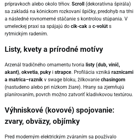
prípravkoch alebo okolo tŕňov.
Scroll
(dekoratívna špirála)
sa zakladá na kónickom rozkovaní špičky, predohyb na tŕni
a následné rovnomerné stáčanie s kontrolou stúpania. V
umeleckej praxi sa spájajú do
cik-cak
a
c-volút
s
rytmickým radením.
Listy, kvety a prírodné motívy
Arzenál tradičného ornamentu tvoria
listy (dub, vinič,
akant)
,
okvetia
,
puky
i
strapce
. Profilácia vzniká
raznicami
a matrica–razník
v swage bloku, žilkovanie
chasingom
(nastudeno alebo pri nízkom žiare). Hrany sa zjemňujú
planírovaním, povrch možno zatvoriť kladivkovou textúrou.
Výhniskové (kovové) spojovanie:
zvary, obväzy, objímky
Pred moderným elektrickým zváraním sa používalo