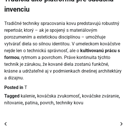
invenciu
Tradičné techniky spracovania kovu predstavujú robustný
repertoár, ktorý – ak je spojený s materiálovým
porozumením a estetickou disciplínou – umožňuje
vytvárať diela so silnou identitou. V umeleckom kováčstve
nejde len o technickú správnosť, ale o
kultivovanú prácu s
formou
, rytmom a povrchom. Práve kontinuita týchto
techník je zárukou, že kované diela zostanú funkčné,
krásne a udržateľné aj v podmienkach dnešnej architektúry
a dizajnu.
Posted in
T
Tagged
kalenie
,
kováčska zvukomosť
,
kováčske zváranie
,
nítovanie
,
patina
,
povrch
,
techniky kovu
Navigácia