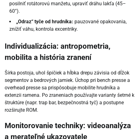
posilniť rotátorovú manžetu, upraviť dráhu lakťa (45–
60°).
„Odraz“ tyče od hrudníka:
pauzované opakovania,
znížiť váhu, kontrola excentriky.
Individualizácia: antropometria,
mobilita a história zranení
Šírka postoja, uhol špičiek a hĺbka drepu závisia od dĺžok
segmentov a bedrových jamiek. Úchop pri bench presse a
overhead presse sa prispôsobuje mobilite hrudníka a
extenzii ramena. Po zraneniach používajte varianty šetrné k
štruktúre (napr. trap bar, bezpečnostná tyč) a postupne
rozširujte ROM.
Monitorovanie techniky: videoanalýza
a merateľné ukazovatele