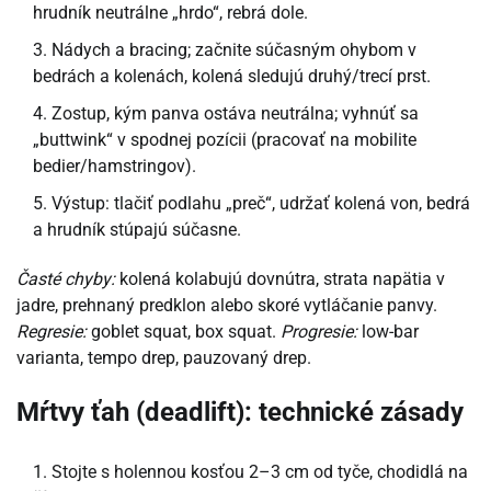
hrudník neutrálne „hrdo“, rebrá dole.
Nádych a bracing; začnite súčasným ohybom v
bedrách a kolenách, kolená sledujú druhý/trecí prst.
Zostup, kým panva ostáva neutrálna; vyhnúť sa
„buttwink“ v spodnej pozícii (pracovať na mobilite
bedier/hamstringov).
Výstup: tlačiť podlahu „preč“, udržať kolená von, bedrá
a hrudník stúpajú súčasne.
Časté chyby:
kolená kolabujú dovnútra, strata napätia v
jadre, prehnaný predklon alebo skoré vytláčanie panvy.
Regresie:
goblet squat, box squat.
Progresie:
low-bar
varianta, tempo drep, pauzovaný drep.
Mŕtvy ťah (deadlift): technické zásady
Stojte s holennou kosťou 2–3 cm od tyče, chodidlá na