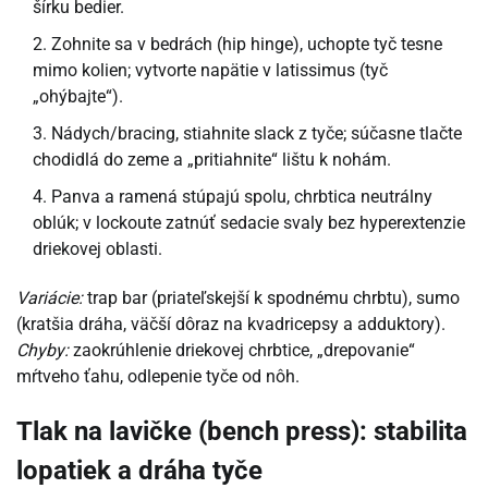
šírku bedier.
Zohnite sa v bedrách (hip hinge), uchopte tyč tesne
mimo kolien; vytvorte napätie v latissimus (tyč
„ohýbajte“).
Nádych/bracing, stiahnite slack z tyče; súčasne tlačte
chodidlá do zeme a „pritiahnite“ lištu k nohám.
Panva a ramená stúpajú spolu, chrbtica neutrálny
oblúk; v lockoute zatnúť sedacie svaly bez hyperextenzie
driekovej oblasti.
Variácie:
trap bar (priateľskejší k spodnému chrbtu), sumo
(kratšia dráha, väčší dôraz na kvadricepsy a adduktory).
Chyby:
zaokrúhlenie driekovej chrbtice, „drepovanie“
mŕtveho ťahu, odlepenie tyče od nôh.
Tlak na lavičke (bench press): stabilita
lopatiek a dráha tyče