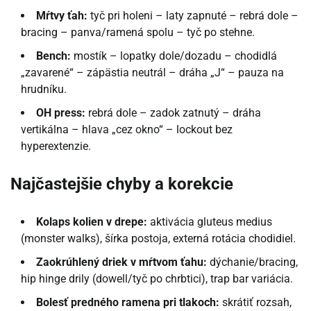
Mŕtvy ťah:
tyč pri holeni – laty zapnuté – rebrá dole –
bracing – panva/ramená spolu – tyč po stehne.
Bench:
mostík – lopatky dole/dozadu – chodidlá
„zavarené“ – zápästia neutrál – dráha „J“ – pauza na
hrudníku.
OH press:
rebrá dole – zadok zatnutý – dráha
vertikálna – hlava „cez okno“ – lockout bez
hyperextenzie.
Najčastejšie chyby a korekcie
Kolaps kolien v drepe:
aktivácia gluteus medius
(monster walks), šírka postoja, externá rotácia chodidiel.
Zaokrúhlený driek v mŕtvom ťahu:
dýchanie/bracing,
hip hinge drily (dowell/tyč po chrbtici), trap bar variácia.
Bolesť predného ramena pri tlakoch:
skrátiť rozsah,