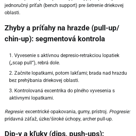
jednoručný príťah (bench support) pre šetrenie driekovej
oblasti.
Zhyby a príťahy na hrazde (pull-up/
chin-up): segmentová kontrola
Vyvesenie s aktívnou depresio-retrakciou lopatiek
(„scap pull“), rebrá dole.
Začnite lopatkami, potom lakťami; brada nad hrazdu
bez prehýbania driekovej oblasti.
Kontrolovaná excentrika do plného vyvesenia s
aktívnymi lopatkami.
Regresie:
excentrické opakovania, gumy, prístroj.
Progresie:
prídavná záťaž, úzke/široké úchopy, archer pull-up.
Dip-y a kľuky (dips, push-ups):