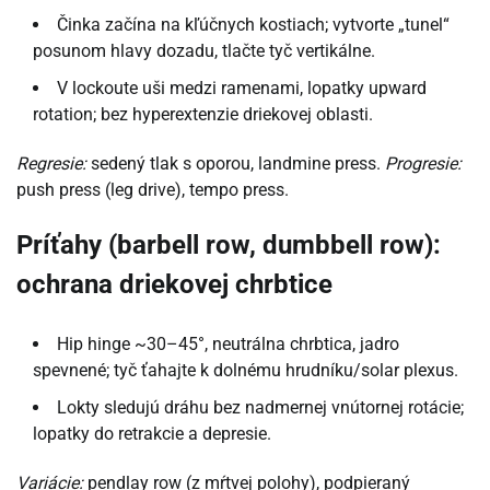
Činka začína na kľúčnych kostiach; vytvorte „tunel“
posunom hlavy dozadu, tlačte tyč vertikálne.
V lockoute uši medzi ramenami, lopatky upward
rotation; bez hyperextenzie driekovej oblasti.
Regresie:
sedený tlak s oporou, landmine press.
Progresie:
push press (leg drive), tempo press.
Príťahy (barbell row, dumbbell row):
ochrana driekovej chrbtice
Hip hinge ~30–45°, neutrálna chrbtica, jadro
spevnené; tyč ťahajte k dolnému hrudníku/solar plexus.
Lokty sledujú dráhu bez nadmernej vnútornej rotácie;
lopatky do retrakcie a depresie.
Variácie:
pendlay row (z mŕtvej polohy), podpieraný