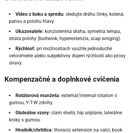
Video z boku a spredu:
sledujte dráhu činky, kolená,
panvu a polohu hlavy.
Ukazovatele:
konzistentná dráha, symetria tempa,
strata polohy (buttwink, hyperextenzia, scap winging).
Rýchlosť:
pri možnostiach využite jednoduché
velocimetre alebo subjektívny dojem rýchlosti ako proxy
únavy.
Kompenzačné a doplnkové cvičenia
Rotátorová manžeta:
external/internal rotation s
gumou, Y-T-W zdvihy.
Gluteálne vzory:
clam shells, hip airplane, laterálne
kroky s gumou.
Hrudník/chrbtica:
thoracic extension na valci, book