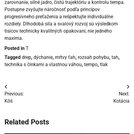
zarovnanie, silné jadro, čistú trajektóriu a kontrolu tempa.
Postupne zvyšujte náročnosť podľa princípov
progresívneho preťaženia a rešpektujte individuálne
rozdiely. Dlhodobá sila a svalový rozvoj sú výsledkom
tisícov technicky kvalitných opakovaní, nie jedného
maxima.
Posted in
T
Tagged
drep
,
dýchanie
,
mŕtvy ťah
,
rozsah pohybu
,
tah
,
technika s činkami a vlastnou váhou
,
tempo
,
tlak
Navigácia
Previous:
Next:
v
Kôš
Kotácia
článku
Related Posts