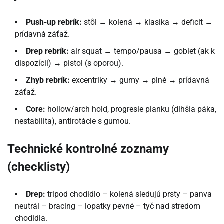
Push-up rebrík:
stôl → kolená → klasika → deficit →
prídavná záťaž.
Drep rebrík:
air squat → tempo/pausa → goblet (ak k
dispozícii) → pistol (s oporou).
Zhyb rebrík:
excentriky → gumy → plné → prídavná
záťaž.
Core:
hollow/arch hold, progresie planku (dlhšia páka,
nestabilita), antirotácie s gumou.
Technické kontrolné zoznamy
(checklisty)
Drep:
tripod chodidlo – kolená sledujú prsty – panva
neutrál – bracing – lopatky pevné – tyč nad stredom
chodidla.