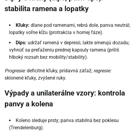
stabilita ramena a lopatky
Kľuky:
dlane pod ramenami, rebrá dole, panva neutrál;
lopatky voľne kĺžu (protrakcia v hornej fáze).
Dips:
udržať ramená v depresii, lakte smerujú dozadu;
vyhnúť sa preťaženiu prednej kapsuly ramena (príliš
hlboký rozsah bez mobility/stability).
Progresie:
deficitné kľuky, prídavná záťaž;
regresie:
sklonené kľuky, zvýšené ruky.
Výpady a unilaterálne vzory: kontrola
panvy a kolena
Koleno sleduje prsty; panva stabilná bez poklesu
(Trendelenburg).