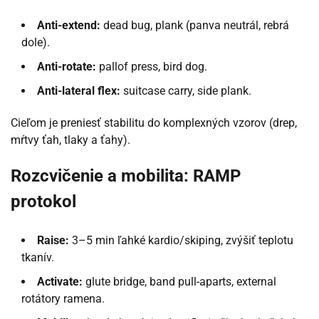
Anti-extend:
dead bug, plank (panva neutrál, rebrá
dole).
Anti-rotate:
pallof press, bird dog.
Anti-lateral flex:
suitcase carry, side plank.
Cieľom je preniesť stabilitu do komplexných vzorov (drep,
mŕtvy ťah, tlaky a ťahy).
Rozcvičenie a mobilita: RAMP
protokol
Raise:
3–5 min ľahké kardio/skiping, zvýšiť teplotu
tkanív.
Activate:
glute bridge, band pull-aparts, external
rotátory ramena.