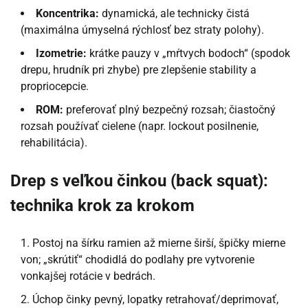
Koncentrika:
dynamická, ale technicky čistá
(maximálna úmyselná rýchlosť bez straty polohy).
Izometrie:
krátke pauzy v „mŕtvych bodoch“ (spodok
drepu, hrudník pri zhybe) pre zlepšenie stability a
propriocepcie.
ROM:
preferovať plný bezpečný rozsah; čiastočný
rozsah používať cielene (napr. lockout posilnenie,
rehabilitácia).
Drep s veľkou činkou (back squat):
technika krok za krokom
Postoj na šírku ramien až mierne širší, špičky mierne
von; „skrútiť“ chodidlá do podlahy pre vytvorenie
vonkajšej rotácie v bedrách.
Úchop činky pevný, lopatky retrahovať/deprimovať,