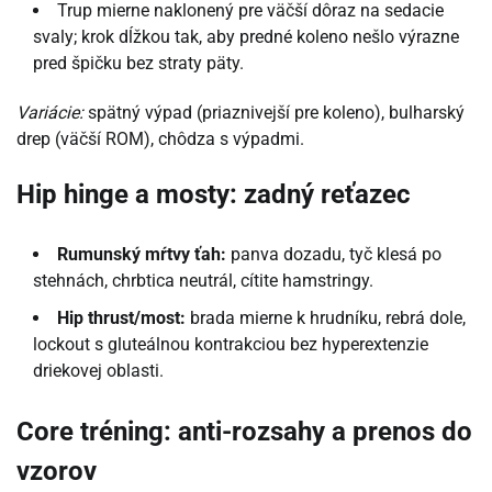
Trup mierne naklonený pre väčší dôraz na sedacie
svaly; krok dĺžkou tak, aby predné koleno nešlo výrazne
pred špičku bez straty päty.
Variácie:
spätný výpad (priaznivejší pre koleno), bulharský
drep (väčší ROM), chôdza s výpadmi.
Hip hinge a mosty: zadný reťazec
Rumunský mŕtvy ťah:
panva dozadu, tyč klesá po
stehnách, chrbtica neutrál, cítite hamstringy.
Hip thrust/most:
brada mierne k hrudníku, rebrá dole,
lockout s gluteálnou kontrakciou bez hyperextenzie
driekovej oblasti.
Core tréning: anti-rozsahy a prenos do
vzorov