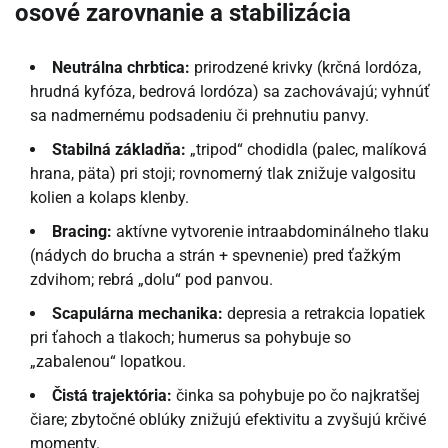
osové zarovnanie a stabilizácia
Neutrálna chrbtica:
prirodzené krivky (krčná lordóza,
hrudná kyfóza, bedrová lordóza) sa zachovávajú; vyhnúť
sa nadmernému podsadeniu či prehnutiu panvy.
Stabilná základňa:
„tripod“ chodidla (palec, malíková
hrana, päta) pri stoji; rovnomerný tlak znižuje valgositu
kolien a kolaps klenby.
Bracing:
aktívne vytvorenie intraabdominálneho tlaku
(nádych do brucha a strán + spevnenie) pred ťažkým
zdvihom; rebrá „dolu“ pod panvou.
Scapulárna mechanika:
depresia a retrakcia lopatiek
pri ťahoch a tlakoch; humerus sa pohybuje so
„zabalenou“ lopatkou.
Čistá trajektória:
činka sa pohybuje po čo najkratšej
čiare; zbytočné oblúky znižujú efektivitu a zvyšujú krčivé
momenty.