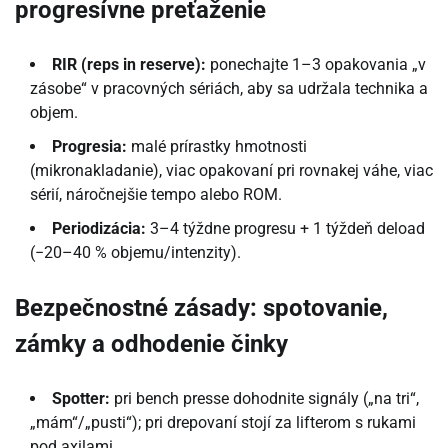
progresívne preťaženie
RIR (reps in reserve):
ponechajte 1–3 opakovania „v
zásobe“ v pracovných sériách, aby sa udržala technika a
objem.
Progresia:
malé prírastky hmotnosti
(mikronakladanie), viac opakovaní pri rovnakej váhe, viac
sérií, náročnejšie tempo alebo ROM.
Periodizácia:
3–4 týždne progresu + 1 týždeň deload
(−20–40 % objemu/intenzity).
Bezpečnostné zásady: spotovanie,
zámky a odhodenie činky
Spotter:
pri bench presse dohodnite signály („na tri“,
„mám“/„pusti“); pri drepovaní stojí za lifterom s rukami
pod axilami.