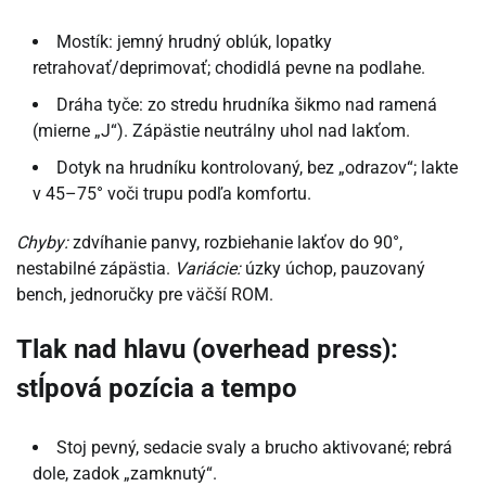
Mostík: jemný hrudný oblúk, lopatky
retrahovať/deprimovať; chodidlá pevne na podlahe.
Dráha tyče: zo stredu hrudníka šikmo nad ramená
(mierne „J“). Zápästie neutrálny uhol nad lakťom.
Dotyk na hrudníku kontrolovaný, bez „odrazov“; lakte
v 45–75° voči trupu podľa komfortu.
Chyby:
zdvíhanie panvy, rozbiehanie lakťov do 90°,
nestabilné zápästia.
Variácie:
úzky úchop, pauzovaný
bench, jednoručky pre väčší ROM.
Tlak nad hlavu (overhead press):
stĺpová pozícia a tempo
Stoj pevný, sedacie svaly a brucho aktivované; rebrá
dole, zadok „zamknutý“.