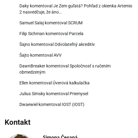
Daky
komentoval
Je Zem guľatá? Pohľad z okienka Artemis
2 nasvedčuje, že áno…
Samuel Salaj
komentoval
SCRUM
Filip Sichman
komentoval
Parcela
Šajno
komentoval
Odvolateľný akreditív
Šajto
komentoval
AVV
DawnBreaker
komentoval
Spoločnosť s ručením
obmedzeným
Ellen
komentoval
Úverová kalkulačka
Julius Simsky
komentoval
Priemysel
Dwaewiel
komentoval
IOST (IOST)
Kontakt
Simona Česaná