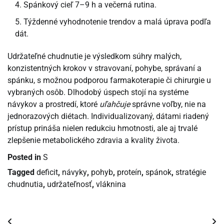
Spánkový cieľ 7–9 h a večerná rutina.
Týždenné vyhodnotenie trendov a malá úprava podľa
dát.
Udržateľné chudnutie je výsledkom súhry malých,
konzistentných krokov v stravovaní, pohybe, správaní a
spánku, s možnou podporou farmakoterapie či chirurgie u
vybraných osôb. Dlhodobý úspech stojí na systéme
návykov a prostredí, ktoré
uľahčuje
správne voľby, nie na
jednorazových diétach. Individualizovaný, dátami riadený
prístup prináša nielen redukciu hmotnosti, ale aj trvalé
zlepšenie metabolického zdravia a kvality života.
Posted in
S
Tagged
deficit
,
návyky
,
pohyb
,
proteín
,
spánok
,
stratégie
chudnutia
,
udržateľnosť
,
vláknina
Navigácia