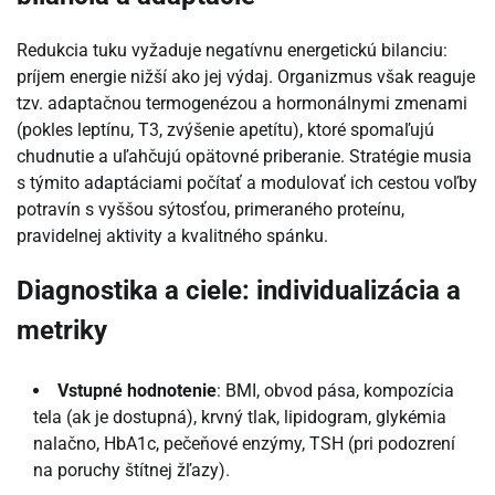
Redukcia tuku vyžaduje negatívnu energetickú bilanciu:
príjem energie nižší ako jej výdaj. Organizmus však reaguje
tzv. adaptačnou termogenézou a hormonálnymi zmenami
(pokles leptínu, T3, zvýšenie apetítu), ktoré spomaľujú
chudnutie a uľahčujú opätovné priberanie. Stratégie musia
s týmito adaptáciami počítať a modulovať ich cestou voľby
potravín s vyššou sýtosťou, primeraného proteínu,
pravidelnej aktivity a kvalitného spánku.
Diagnostika a ciele: individualizácia a
metriky
Vstupné hodnotenie
: BMI, obvod pása, kompozícia
tela (ak je dostupná), krvný tlak, lipidogram, glykémia
nalačno, HbA1c, pečeňové enzýmy, TSH (pri podozrení
na poruchy štítnej žľazy).