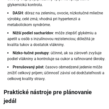
glykemickú kontrolu.
DASH
: dôraz na zeleninu, ovocie, nízkotučné mliečne
výrobky, celé zrná; vhodná pri hypertenzii a
metabolickom syndróme.
Nižší podiel sacharidov
: môže zlepšiť glykémiu a
apetít u osôb s inzulínovou rezistenciou; dôležitá je
kvalita tukov a dostatok vlákniny.
Nízko-tučné postupy
: účinné, ak sa zároveň zvyšuje
podiel vlákniny a kontroluje sa cukor a rafinované škroby.
Prerušovaný pôst
: časovo obmedzené jedenie môže
znížiť celkový príjem; účinnosť závisí od dodržateľnosti a
celkovej kvality stravy.
Praktické nástroje pre plánovanie
jedál