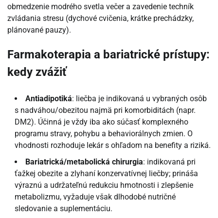
obmedzenie modrého svetla večer a zavedenie techník
zvládania stresu (dychové cvičenia, krátke prechádzky,
plánované pauzy).
Farmakoterapia a bariatrické prístupy:
kedy zvážiť
Antiadipotiká
: liečba je indikovaná u vybraných osôb
s nadváhou/obezitou najmä pri komorbiditách (napr.
DM2). Účinná je vždy iba ako súčasť komplexného
programu stravy, pohybu a behaviorálnych zmien. O
vhodnosti rozhoduje lekár s ohľadom na benefity a riziká.
Bariatrická/metabolická chirurgia
: indikovaná pri
ťažkej obezite a zlyhaní konzervatívnej liečby; prináša
výraznú a udržateľnú redukciu hmotnosti i zlepšenie
metabolizmu, vyžaduje však dlhodobé nutričné
sledovanie a suplementáciu.