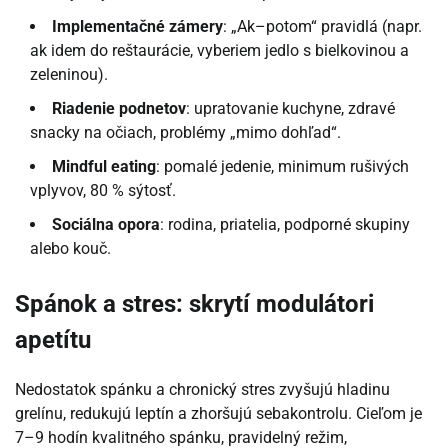
Implementačné zámery
: „Ak–potom“ pravidlá (napr.
ak idem do reštaurácie, vyberiem jedlo s bielkovinou a
zeleninou).
Riadenie podnetov
: upratovanie kuchyne, zdravé
snacky na očiach, problémy „mimo dohľad“.
Mindful eating
: pomalé jedenie, minimum rušivých
vplyvov, 80 % sýtosť.
Sociálna opora
: rodina, priatelia, podporné skupiny
alebo kouč.
Spánok a stres: skrytí modulátori
apetítu
Nedostatok spánku a chronický stres zvyšujú hladinu
grelínu, redukujú leptín a zhoršujú sebakontrolu. Cieľom je
7–9 hodín kvalitného spánku, pravidelný režim,