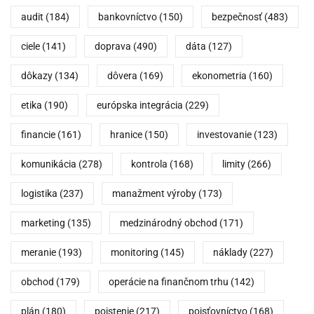
audit
(184)
bankovníctvo
(150)
bezpečnosť
(483)
ciele
(141)
doprava
(490)
dáta
(127)
dôkazy
(134)
dôvera
(169)
ekonometria
(160)
etika
(190)
európska integrácia
(229)
financie
(161)
hranice
(150)
investovanie
(123)
komunikácia
(278)
kontrola
(168)
limity
(266)
logistika
(237)
manažment výroby
(173)
marketing
(135)
medzinárodný obchod
(171)
meranie
(193)
monitoring
(145)
náklady
(227)
obchod
(179)
operácie na finančnom trhu
(142)
plán
(180)
poistenie
(217)
poisťovníctvo
(168)