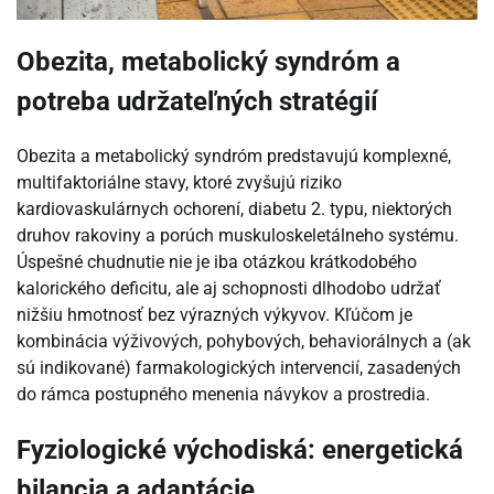
Obezita, metabolický syndróm a
potreba udržateľných stratégií
Obezita a metabolický syndróm predstavujú komplexné,
multifaktoriálne stavy, ktoré zvyšujú riziko
kardiovaskulárnych ochorení, diabetu 2. typu, niektorých
druhov rakoviny a porúch muskuloskeletálneho systému.
Úspešné chudnutie nie je iba otázkou krátkodobého
kalorického deficitu, ale aj schopnosti dlhodobo udržať
nižšiu hmotnosť bez výrazných výkyvov. Kľúčom je
kombinácia výživových, pohybových, behaviorálnych a (ak
sú indikované) farmakologických intervencií, zasadených
do rámca postupného menenia návykov a prostredia.
Fyziologické východiská: energetická
bilancia a adaptácie