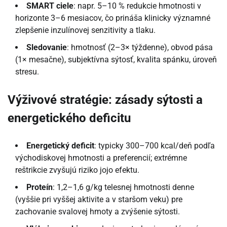
SMART ciele
: napr. 5–10 % redukcie hmotnosti v
horizonte 3–6 mesiacov, čo prináša klinicky významné
zlepšenie inzulínovej senzitivity a tlaku.
Sledovanie
: hmotnosť (2–3× týždenne), obvod pása
(1× mesačne), subjektívna sýtosť, kvalita spánku, úroveň
stresu.
Výživové stratégie: zásady sýtosti a
energetického deficitu
Energetický deficit
: typicky 300–700 kcal/deň podľa
východiskovej hmotnosti a preferencií; extrémne
reštrikcie zvyšujú riziko jojo efektu.
Proteín
: 1,2–1,6 g/kg telesnej hmotnosti denne
(vyššie pri vyššej aktivite a v staršom veku) pre
zachovanie svalovej hmoty a zvýšenie sýtosti.