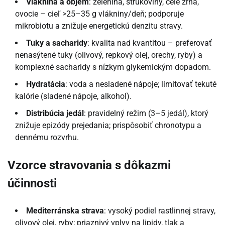
Vláknina a objem
: zelenina, strukoviny, celé zrná,
ovocie – cieľ >25–35 g vlákniny/deň; podporuje
mikrobiotu a znižuje energetickú denzitu stravy.
Tuky a sacharidy
: kvalita nad kvantitou – preferovať
nenasýtené tuky (olivový, repkový olej, orechy, ryby) a
komplexné sacharidy s nízkym glykemickým dopadom.
Hydratácia
: voda a nesladené nápoje; limitovať tekuté
kalórie (sladené nápoje, alkohol).
Distribúcia jedál
: pravidelný režim (3–5 jedál), ktorý
znižuje epizódy prejedania; prispôsobiť chronotypu a
dennému rozvrhu.
Vzorce stravovania s dôkazmi
účinnosti
Mediterránska strava
: vysoký podiel rastlinnej stravy,
olivový olej, ryby; priaznivý vplyv na lipidy, tlak a