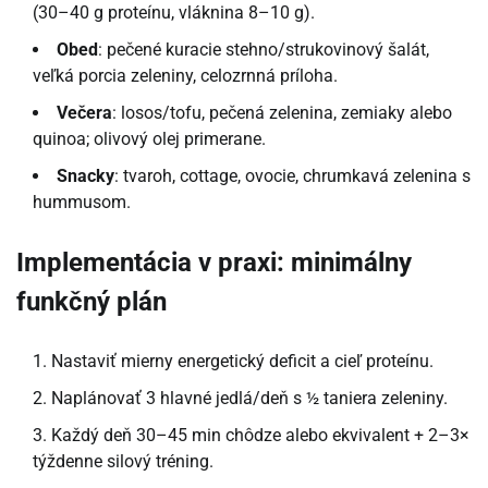
(30–40 g proteínu, vláknina 8–10 g).
Obed
: pečené kuracie stehno/strukovinový šalát,
veľká porcia zeleniny, celozrnná príloha.
Večera
: losos/tofu, pečená zelenina, zemiaky alebo
quinoa; olivový olej primerane.
Snacky
: tvaroh, cottage, ovocie, chrumkavá zelenina s
hummusom.
Implementácia v praxi: minimálny
funkčný plán
Nastaviť mierny energetický deficit a cieľ proteínu.
Naplánovať 3 hlavné jedlá/deň s ½ taniera zeleniny.
Každý deň 30–45 min chôdze alebo ekvivalent + 2–3×
týždenne silový tréning.