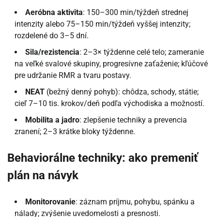
Aeróbna aktivita
: 150–300 min/týždeň strednej
intenzity alebo 75–150 min/týždeň vyššej intenzity;
rozdelené do 3–5 dní.
Sila/rezistencia
: 2–3× týždenne celé telo; zameranie
na veľké svalové skupiny, progresívne zaťaženie; kľúčové
pre udržanie RMR a tvaru postavy.
NEAT
(bežný denný pohyb): chôdza, schody, státie;
cieľ 7–10 tis. krokov/deň podľa východiska a možností.
Mobilita a jadro
: zlepšenie techniky a prevencia
zranení; 2–3 krátke bloky týždenne.
Behaviorálne techniky: ako premeniť
plán na návyk
Monitorovanie
: záznam príjmu, pohybu, spánku a
nálady; zvýšenie uvedomelosti a presnosti.