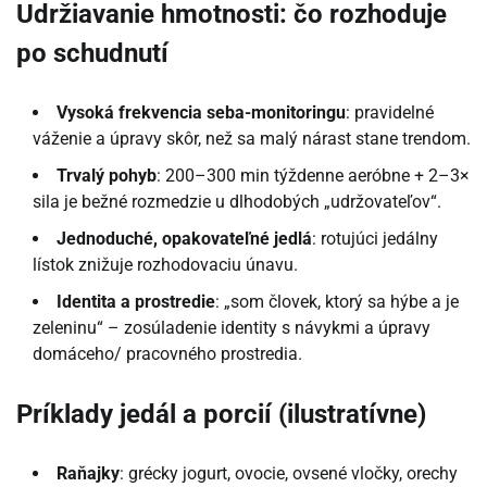
Udržiavanie hmotnosti: čo rozhoduje
po schudnutí
Vysoká frekvencia seba-monitoringu
: pravidelné
váženie a úpravy skôr, než sa malý nárast stane trendom.
Trvalý pohyb
: 200–300 min týždenne aeróbne + 2–3×
sila je bežné rozmedzie u dlhodobých „udržovateľov“.
Jednoduché, opakovateľné jedlá
: rotujúci jedálny
lístok znižuje rozhodovaciu únavu.
Identita a prostredie
: „som človek, ktorý sa hýbe a je
zeleninu“ – zosúladenie identity s návykmi a úpravy
domáceho/ pracovného prostredia.
Príklady jedál a porcií (ilustratívne)
Raňajky
: grécky jogurt, ovocie, ovsené vločky, orechy