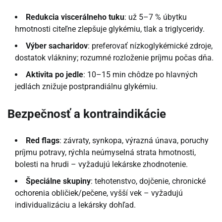
Redukcia viscerálneho tuku
: už 5–7 % úbytku
hmotnosti citeľne zlepšuje glykémiu, tlak a triglyceridy.
Výber sacharidov
: preferovať nízkoglykémické zdroje,
dostatok vlákniny; rozumné rozloženie príjmu počas dňa.
Aktivita po jedle
: 10–15 min chôdze po hlavných
jedlách znižuje postprandiálnu glykémiu.
Bezpečnosť a kontraindikácie
Red flags
: závraty, synkopa, výrazná únava, poruchy
príjmu potravy, rýchla neúmyselná strata hmotnosti,
bolesti na hrudi – vyžadujú lekárske zhodnotenie.
Špeciálne skupiny
: tehotenstvo, dojčenie, chronické
ochorenia obličiek/pečene, vyšší vek – vyžadujú
individualizáciu a lekársky dohľad.