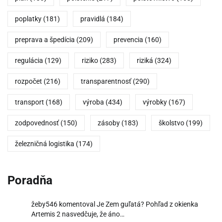
poplatky
(181)
pravidlá
(184)
preprava a špedícia
(209)
prevencia
(160)
regulácia
(129)
riziko
(283)
riziká
(324)
rozpočet
(216)
transparentnosť
(290)
transport
(168)
výroba
(434)
výrobky
(167)
zodpovednosť
(150)
zásoby
(183)
školstvo
(199)
železničná logistika
(174)
Poradňa
žeby546
komentoval
Je Zem guľatá? Pohľad z okienka
Artemis 2 nasvedčuje, že áno…