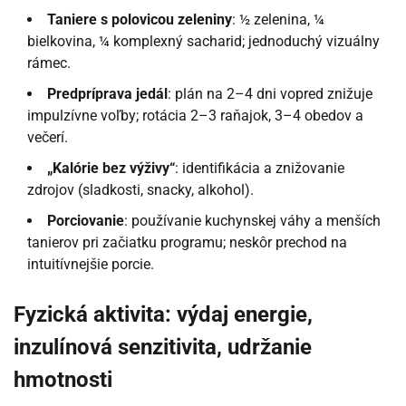
Taniere s polovicou zeleniny
: ½ zelenina, ¼
bielkovina, ¼ komplexný sacharid; jednoduchý vizuálny
rámec.
Predpríprava jedál
: plán na 2–4 dni vopred znižuje
impulzívne voľby; rotácia 2–3 raňajok, 3–4 obedov a
večerí.
„Kalórie bez výživy“
: identifikácia a znižovanie
zdrojov (sladkosti, snacky, alkohol).
Porciovanie
: používanie kuchynskej váhy a menších
tanierov pri začiatku programu; neskôr prechod na
intuitívnejšie porcie.
Fyzická aktivita: výdaj energie,
inzulínová senzitivita, udržanie
hmotnosti