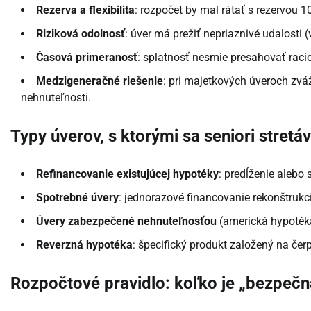
Rezerva a flexibilita
: rozpočet by mal rátať s rezervou
Riziková odolnosť
: úver má prežiť nepriaznivé udalosti
Časová primeranosť
: splatnosť nesmie presahovať racio
Medzigeneračné riešenie
: pri majetkových úveroch zváž
nehnuteľnosti.
Typy úverov, s ktorými sa seniori stretá
Refinancovanie existujúcej hypotéky
: predĺženie alebo 
Spotrebné úvery
: jednorazové financovanie rekonštrukc
Úvery zabezpečené nehnuteľnosťou
(americká hypotéka
Reverzná hypotéka
: špecifický produkt založený na čerp
Rozpočtové pravidlo: koľko je „bezpečn