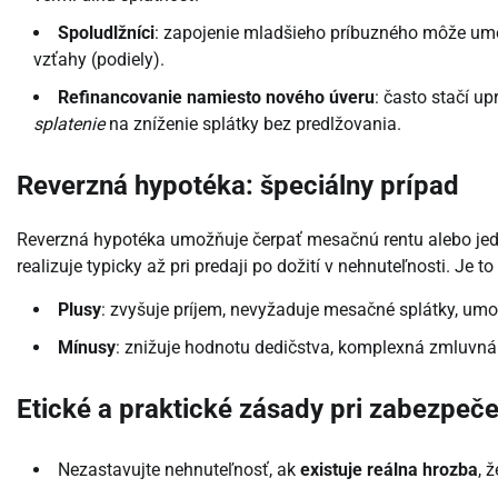
Spoludlžníci
: zapojenie mladšieho príbuzného môže umož
vzťahy (podiely).
Refinancovanie namiesto nového úveru
: často stačí u
splatenie
na zníženie splátky bez predlžovania.
Reverzná hypotéka: špeciálny prípad
Reverzná hypotéka umožňuje čerpať mesačnú rentu alebo jedn
realizuje typicky až pri predaji po dožití v nehnuteľnosti. Je t
Plusy
: zvyšuje príjem, nevyžaduje mesačné splátky, umo
Mínusy
: znižuje hodnotu dedičstva, komplexná zmluvná
Etické a praktické zásady pri zabezpeč
Nezastavujte nehnuteľnosť, ak
existuje reálna hrozba
, 