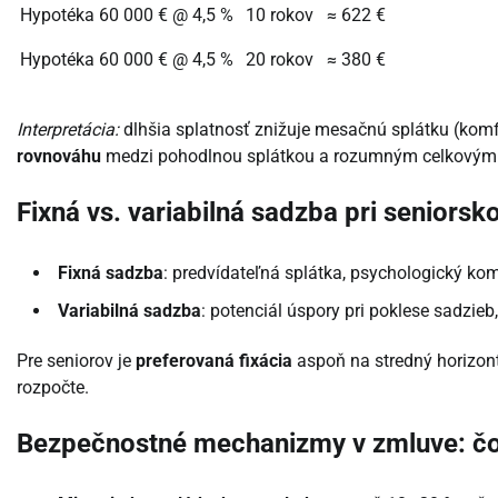
Hypotéka 60 000 € @ 4,5 %
10 rokov
≈ 622 €
Hypotéka 60 000 € @ 4,5 %
20 rokov
≈ 380 €
Interpretácia:
dlhšia splatnosť znižuje mesačnú splátku (komfo
rovnováhu
medzi pohodlnou splátkou a rozumným celkovým p
Fixná vs. variabilná sadzba pri seniors
Fixná sadzba
: predvídateľná splátka, psychologický kom
Variabilná sadzba
: potenciál úspory pri poklese sadzieb,
Pre seniorov je
preferovaná fixácia
aspoň na stredný horizont
rozpočte.
Bezpečnostné mechanizmy v zmluve: čo 