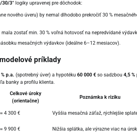
/30/3
“ logiky upravenej pre dôchodok:
átane nového úveru) by nemal dlhodobo prekročiť 30 % mesačnéh
by mala zostať min. 30 % voľná hotovosť na nepredvídané výdavk
rojnásobku mesačných výdavkov (ideálne 6–12 mesiacov).
: modelové príklady
 % p.a.
(spotrebný úver) a hypotéku
60 000 €
so sadzbou
4,5 % 
 banky a profilu klienta.
Celkové úroky
Poznámka k riziku
(orientačne)
≈ 4 300 €
Vyššia mesačná záťaž, rýchlejšie splate
≈ 9 900 €
Nižšia splátka, ale výrazne viac na úro