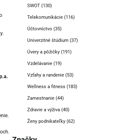
SWOT
(130)
o
Telekomunikácie
(116)
Účtovníctvo
(35)
y.
Univerzitné štúdium
(37)
Úvery a pôžičky
(191)
Vzdelávanie
(19)
Vzťahy a randenie
(53)
p.a.
Wellness a fitness
(183)
Zamestnanie
(44)
Zdravie a výživa
(40)
nie.
Ženy podnikateľky
(62)
koch.
Značky