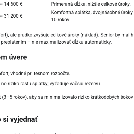
≈ 14 600 €
Primeraná dĺžka, nižšie celkové úroky.
Komfortná splátka, dvojnásobné úroky 
≈ 31 200 €
10 rokov.
rt), ale prudko zvyšuje celkové úroky (náklad). Senior by mal 
replatením – nie maximalizovať dĺžku automaticky.
kom úvere
fort; vhodné pri tesnom rozpočte.
 no riziko rastu splátky; vyžaduje väčšiu rezervu.
 (3–5 rokov), aby sa minimalizovalo riziko krátkodobých šokov
si vyjednať