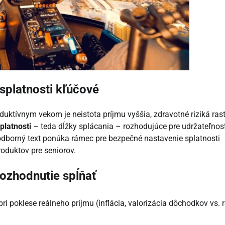
 splatnosti kľúčové
duktívnym vekom je neistota príjmu vyššia, zdravotné riziká ras
platnosti
– teda dĺžky splácania – rozhodujúce pre udržateľnos
 odborný text ponúka rámec pre bezpečné nastavenie splatnosti
roduktov pre seniorov.
rozhodnutie spĺňať
pri poklese reálneho príjmu (inflácia, valorizácia dôchodkov vs. 