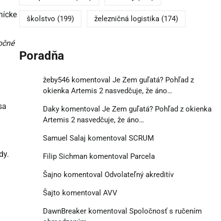
nícke
školstvo
(199)
železničná logistika
(174)
očné
Poradňa
žeby546
komentoval
Je Zem guľatá? Pohľad z
okienka Artemis 2 nasvedčuje, že áno…
sa
Daky
komentoval
Je Zem guľatá? Pohľad z okienka
Artemis 2 nasvedčuje, že áno…
Samuel Salaj
komentoval
SCRUM
dy.
Filip Sichman
komentoval
Parcela
Šajno
komentoval
Odvolateľný akreditív
Šajto
komentoval
AVV
DawnBreaker
komentoval
Spoločnosť s ručením