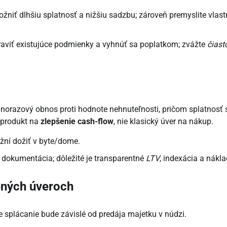
niť dlhšiu splatnosť a nižšiu sadzbu; zároveň premyslite vlast
praviť existujúce podmienky a vyhnúť sa poplatkom; zvážte
čiast
orazový obnos proti hodnote nehnuteľnosti, pričom splatnosť 
o produkt na
zlepšenie cash-flow
, nie klasický úver na nákup.
žní dožiť v byte/dome.
 dokumentácia; dôležité je transparentné
LTV
, indexácia a nákla
ených úveroch
že splácanie bude závislé od predája majetku v núdzi.