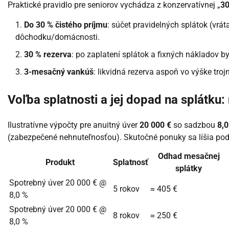
Praktické pravidlo pre seniorov vychádza z konzervatívnej „
30
Do 30 % čistého príjmu
: súčet pravidelných splátok (vr
dôchodku/domácnosti.
30 % rezerva
: po zaplatení splátok a fixných nákladov 
3-mesačný vankúš
: likvidná rezerva aspoň vo výške t
Voľba splatnosti a jej dopad na splátku
Ilustratívne výpočty pre anuitný úver
20 000 €
so sadzbou
8,0
(zabezpečené nehnuteľnosťou). Skutočné ponuky sa líšia podľa
Odhad mesačnej
Produkt
Splatnosť
splátky
Spotrebný úver 20 000 € @
5 rokov
≈ 405 €
8,0 %
Spotrebný úver 20 000 € @
8 rokov
≈ 250 €
8,0 %