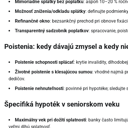
Mimoriadne splátky bez poplatku
: aspoň 10–20 % ročne
Možnosť zníženia/odkladu splátky
: definujte podmienk
Refinančné okno
: bezsankčný prechod pri obnove fixáci
Transparentný sadzobník poplatkov
: spracovanie, pois
Poistenia: kedy dávajú zmysel a kedy ni
Poistenie schopnosti splácať
: krytie invalidity, dlhodob
Životné poistenie s klesajúcou sumou
: vhodné najmä p
dedičov.
Poistenie nehnuteľnosti
: povinné pri hypotéke; sledujte
Špecifiká hypoték v seniorskom veku
Maximálny vek pri dožití splatnosti
: banky často limituj
veľmi dlhú splatnosť.