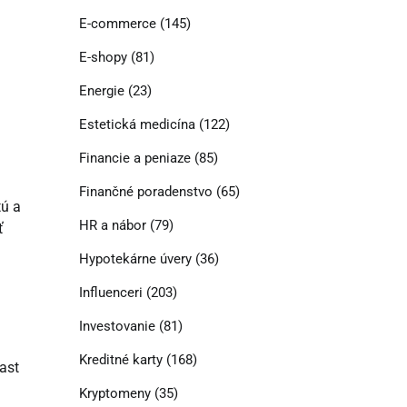
E-commerce
(145)
E-shopy
(81)
Energie
(23)
Estetická medicína
(122)
Financie a peniaze
(85)
Finančné poradenstvo
(65)
tú a
HR a nábor
(79)
ť
Hypotekárne úvery
(36)
Influenceri
(203)
Investovanie
(81)
Kreditné karty
(168)
rast
Kryptomeny
(35)