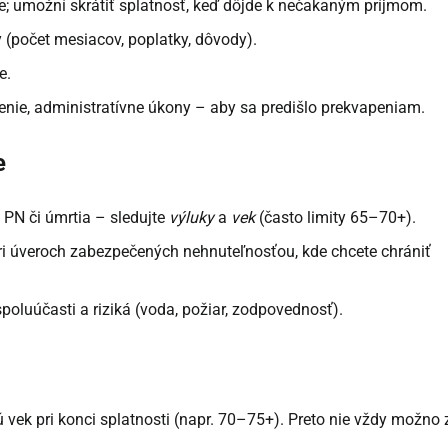
; umožní skrátiť splatnosť, keď dôjde k nečakaným príjmom.
y (počet mesiacov, poplatky, dôvody).
e.
tenie, administratívne úkony – aby sa predišlo prekvapeniam.
e
ej PN či úmrtia – sledujte
výluky
a
vek
(často limity 65–70+).
ri úveroch zabezpečených nehnuteľnosťou, kde chcete chrániť
 spoluúčasti a riziká (voda, požiar, zodpovednosť).
ú vek pri konci splatnosti (napr. 70–75+). Preto nie vždy možno 