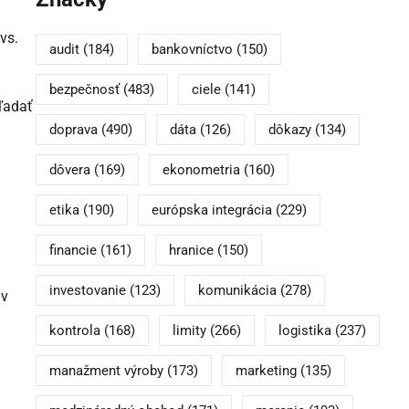
vs.
audit
(184)
bankovníctvo
(150)
bezpečnosť
(483)
ciele
(141)
hľadať
doprava
(490)
dáta
(126)
dôkazy
(134)
dôvera
(169)
ekonometria
(160)
etika
(190)
európska integrácia
(229)
financie
(161)
hranice
(150)
investovanie
(123)
komunikácia
(278)
 v
kontrola
(168)
limity
(266)
logistika
(237)
manažment výroby
(173)
marketing
(135)