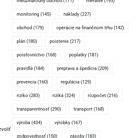
medzinárodný obchod
(171)
meranie
(193)
monitoring
(145)
náklady
(227)
obchod
(179)
operácie na finančnom trhu
(142)
plán
(180)
poistenie
(217)
poisťovníctvo
(168)
poplatky
(181)
pravidlá
(184)
preprava a špedícia
(209)
prevencia
(160)
regulácia
(129)
riziko
(283)
riziká
(324)
rozpočet
(216)
transparentnosť
(290)
transport
(168)
výroba
(434)
výrobky
(167)
zvoliť
zodpovednosť
(150)
zásoby
(183)