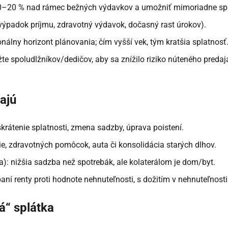
 10–20 % nad rámec bežných výdavkov a umožniť mimoriadne spl
 (výpadok príjmu, zdravotný výdavok, dočasný rast úrokov).
nálny horizont plánovania; čím vyšší vek, tým kratšia splatnosť
te spoludlžníkov/dedičov, aby sa znížilo riziko núteného predaj
vajú
skrátenie splatnosti, zmena sadzby, úprava poistení.
ie, zdravotných pomôcok, auta či konsolidácia starých dlhov.
): nižšia sadzba než spotrebák, ale kolaterálom je dom/byt.
aní renty proti hodnote nehnuteľnosti, s dožitím v nehnuteľnosti
á“ splátka