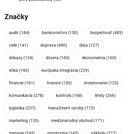
Značky
audit
(184)
bankovníctvo
(150)
bezpečnosť
(483)
ciele
(141)
doprava
(490)
dáta
(127)
dôkazy
(134)
dôvera
(169)
ekonometria
(160)
etika
(190)
európska integrácia
(229)
financie
(161)
hranice
(150)
investovanie
(123)
komunikácia
(278)
kontrola
(168)
limity
(266)
logistika
(237)
manažment výroby
(173)
marketing
(135)
medzinárodný obchod
(171)
meranie
(193)
monitoring
(145)
náklady
(227)