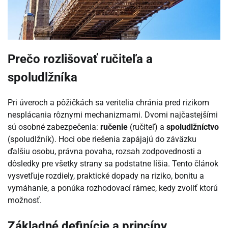
Prečo rozlišovať ručiteľa a
spoludlžníka
Pri úveroch a pôžičkách sa veritelia chránia pred rizikom
nesplácania rôznymi mechanizmami. Dvomi najčastejšími
sú osobné zabezpečenia:
ručenie
(ručiteľ) a
spoludlžníctvo
(spoludlžník). Hoci obe riešenia zapájajú do záväzku
ďalšiu osobu, právna povaha, rozsah zodpovednosti a
dôsledky pre všetky strany sa podstatne líšia. Tento článok
vysvetľuje rozdiely, praktické dopady na riziko, bonitu a
vymáhanie, a ponúka rozhodovací rámec, kedy zvoliť ktorú
možnosť.
Základné definície a princípy