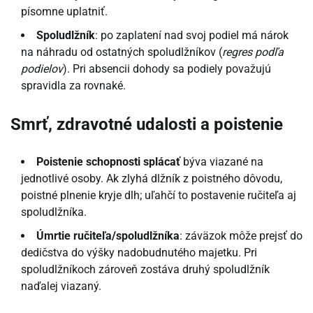
písomne uplatniť.
Spoludlžník
: po zaplatení nad svoj podiel má nárok
na náhradu od ostatných spoludlžníkov (
regres podľa
podielov
). Pri absencii dohody sa podiely považujú
spravidla za rovnaké.
Smrť, zdravotné udalosti a poistenie
Poistenie schopnosti splácať
býva viazané na
jednotlivé osoby. Ak zlyhá dlžník z poistného dôvodu,
poistné plnenie kryje dlh; uľahčí to postavenie ručiteľa aj
spoludlžníka.
Úmrtie ručiteľa/spoludlžníka
: záväzok môže prejsť do
dedičstva do výšky nadobudnutého majetku. Pri
spoludlžníkoch zároveň zostáva druhý spoludlžník
naďalej viazaný.