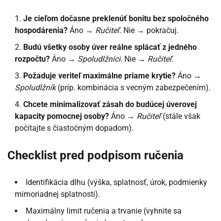
Je cieľom dočasne preklenúť bonitu bez spoločného
hospodárenia?
Áno →
Ručiteľ
. Nie → pokračuj.
Budú všetky osoby úver reálne splácať z jedného
rozpočtu?
Áno →
Spoludlžníci
. Nie →
Ručiteľ
.
Požaduje veriteľ maximálne priame krytie?
Áno →
Spoludlžník
(príp. kombinácia s vecným zabezpečením).
Chcete minimalizovať zásah do budúcej úverovej
kapacity pomocnej osoby?
Áno →
Ručiteľ
(stále však
počítajte s čiastočným dopadom).
Checklist pred podpisom ručenia
Identifikácia dlhu (výška, splatnosť, úrok, podmienky
mimoriadnej splatnosti).
Maximálny limit ručenia a trvanie (vyhnite sa