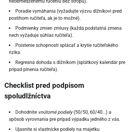
neobmedzenému ručeniu bez stropu).
Poradie vymáhania (vyžadujte výzvu dlžníkovi pred
postihom ručiteľa, ak je to možné).
Podmienky zmien zmluvy (každá podstatná zmena
nech vyžaduje súhlas ručiteľa).
Poistenie schopnosti splácať a krytie ručiteľského
rizika.
Regresná dohoda s dlžníkom (splátkový kalendár pre
prípad plnenia ručiteľa).
Checklist pred podpisom
spoludlžníctva
Dohodnite
vnútorné podiely
(50/50, 60/40…) a
spôsob vyrovnania pre prípad výpadku jedného z vás.
Ujasnite si vlastnícke podiely na majetku