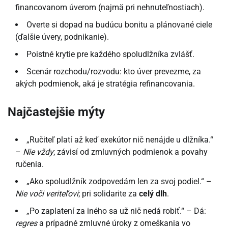
financovanom úverom (najmä pri nehnuteľnostiach).
Overte si dopad na budúcu bonitu a plánované ciele
(ďalšie úvery, podnikanie).
Poistné krytie pre každého spoludlžníka zvlášť.
Scenár rozchodu/rozvodu: kto úver prevezme, za
akých podmienok, aká je stratégia refinancovania.
Najčastejšie mýty
„Ručiteľ platí až keď exekútor nič nenájde u dlžníka.“
–
Nie vždy
; závisí od zmluvných podmienok a povahy
ručenia.
„Ako spoludlžník zodpovedám len za svoj podiel.“ –
Nie voči veriteľovi
; pri solidarite za
celý dlh
.
„Po zaplatení za iného sa už nič nedá robiť.“ – Dá:
regres
a prípadné zmluvné úroky z omeškania vo