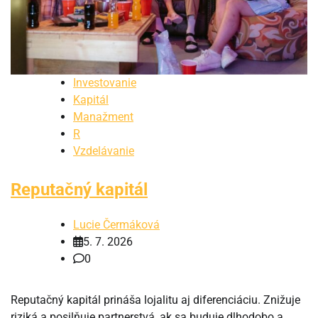
Investovanie
Kapitál
Manažment
R
Vzdelávanie
Reputačný kapitál
Lucie Čermáková
5. 7. 2026
0
Reputačný kapitál prináša lojalitu aj diferenciáciu. Znižuje
riziká a posilňuje partnerstvá, ak sa buduje dlhodobo a