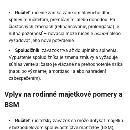
Ručiteľ
: ručenie zaniká zánikom hlavného dlhu,
splnením ručiteľom, premlčaním, alebo dohodou. Pri
čiastočných zmenách (refinancovanie, prolongácia) je
nutná pozornosť – novácia môže ručenie
oslabiť
alebo
vyžadovať jeho nové potvrdenie.
Spoludlžník
: záväzok trvá až do úplného splnenia.
Vypustenie spoludlžníka je zmena zmluvy a vyžaduje
súhlas veriteľa; často je viazané na prehodnotenie rizika
(napr. po významej amortizácii alebo nahradení
zabezpečením).
Vplyv na rodinné majetkové pomery a
BSM
Ručiteľ
: ručiteľský záväzok sa môže dotýkať majetku
v bezpodielovom spoluvlastníctve manželov (BSM),