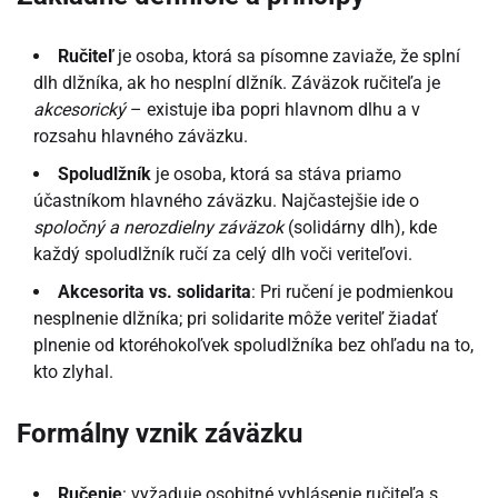
Ručiteľ
je osoba, ktorá sa písomne zaviaže, že splní
dlh dlžníka, ak ho nesplní dlžník. Záväzok ručiteľa je
akcesorický
– existuje iba popri hlavnom dlhu a v
rozsahu hlavného záväzku.
Spoludlžník
je osoba, ktorá sa stáva priamo
účastníkom hlavného záväzku. Najčastejšie ide o
spoločný a nerozdielny záväzok
(solidárny dlh), kde
každý spoludlžník ručí za celý dlh voči veriteľovi.
Akcesorita vs. solidarita
: Pri ručení je podmienkou
nesplnenie dlžníka; pri solidarite môže veriteľ žiadať
plnenie od ktoréhokoľvek spoludlžníka bez ohľadu na to,
kto zlyhal.
Formálny vznik záväzku
Ručenie
: vyžaduje osobitné vyhlásenie ručiteľa s