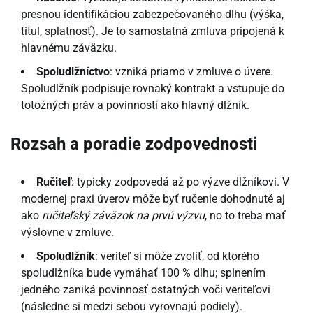
presnou identifikáciou zabezpečovaného dlhu (výška,
titul, splatnosť). Je to samostatná zmluva pripojená k
hlavnému záväzku.
Spoludlžníctvo
: vzniká priamo v zmluve o úvere.
Spoludlžník podpisuje rovnaký kontrakt a vstupuje do
totožných práv a povinností ako hlavný dlžník.
Rozsah a poradie zodpovednosti
Ručiteľ
: typicky zodpovedá až po výzve dlžníkovi. V
modernej praxi úverov môže byť ručenie dohodnuté aj
ako
ručiteľský záväzok na prvú výzvu
, no to treba mať
výslovne v zmluve.
Spoludlžník
: veriteľ si môže zvoliť, od ktorého
spoludlžníka bude vymáhať 100 % dlhu; splnením
jedného zaniká povinnosť ostatných voči veriteľovi
(následne si medzi sebou vyrovnajú podiely).