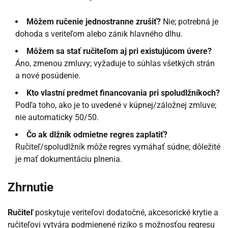
Môžem ručenie jednostranne zrušiť?
Nie; potrebná je
dohoda s veriteľom alebo zánik hlavného dlhu.
Môžem sa stať ručiteľom aj pri existujúcom úvere?
Áno, zmenou zmluvy; vyžaduje to súhlas všetkých strán
a nové posúdenie.
Kto vlastní predmet financovania pri spoludlžníkoch?
Podľa toho, ako je to uvedené v kúpnej/záložnej zmluve;
nie automaticky 50/50.
Čo ak dlžník odmietne regres zaplatiť?
Ručiteľ/spoludlžník môže regres vymáhať súdne; dôležité
je mať dokumentáciu plnenia.
Zhrnutie
Ručiteľ
poskytuje veriteľovi dodatočné, akcesorické krytie a
ručiteľovi vytvára podmienené riziko s možnosťou regresu