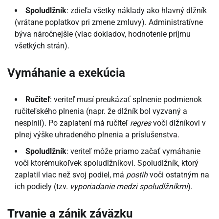
Spoludlžník
: zdieľa všetky náklady ako hlavný dlžník
(vrátane poplatkov pri zmene zmluvy). Administratívne
býva náročnejšie (viac dokladov, hodnotenie príjmu
všetkých strán).
Vymáhanie a exekúcia
Ručiteľ
: veriteľ musí preukázať splnenie podmienok
ručiteľského plnenia (napr. že dlžník bol vyzvaný a
nesplnil). Po zaplatení má ručiteľ
regres
voči dlžníkovi v
plnej výške uhradeného plnenia a príslušenstva.
Spoludlžník
: veriteľ môže priamo začať vymáhanie
voči ktorémukoľvek spoludlžníkovi. Spoludlžník, ktorý
zaplatil viac než svoj podiel, má
postih
voči ostatným na
ich podiely (tzv.
vyporiadanie medzi spoludlžníkmi
).
Trvanie a zánik záväzku