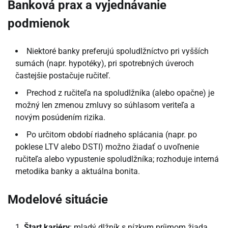
Banková prax a vyjednávanie
podmienok
Niektoré banky preferujú spoludlžníctvo pri vyšších
sumách (napr. hypotéky), pri spotrebných úveroch
častejšie postačuje ručiteľ.
Prechod z ručiteľa na spoludlžníka (alebo opačne) je
možný len zmenou zmluvy so súhlasom veriteľa a
novým posúdením rizika.
Po určitom období riadneho splácania (napr. po
poklese LTV alebo DSTI) možno žiadať o uvoľnenie
ručiteľa alebo vypustenie spoludlžníka; rozhoduje interná
metodika banky a aktuálna bonita.
Modelové situácie
Štart kariéry
: mladý dlžník s nízkym príjmom žiada