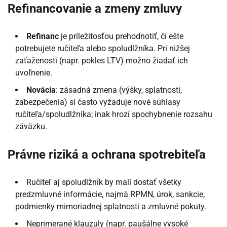
Refinancovanie a zmeny zmluvy
Refinanc
je príležitosťou prehodnotiť, či ešte
potrebujete ručiteľa alebo spoludlžníka. Pri nižšej
zaťaženosti (napr. pokles LTV) možno žiadať ich
uvoľnenie.
Novácia
: zásadná zmena (výšky, splatnosti,
zabezpečenia) si často vyžaduje nové súhlasy
ručiteľa/spoludlžníka; inak hrozí spochybnenie rozsahu
záväzku.
Právne riziká a ochrana spotrebiteľa
Ručiteľ aj spoludlžník by mali dostať všetky
predzmluvné informácie, najmä RPMN, úrok, sankcie,
podmienky mimoriadnej splatnosti a zmluvné pokuty.
Neprimerané klauzuly (napr. paušálne vysoké