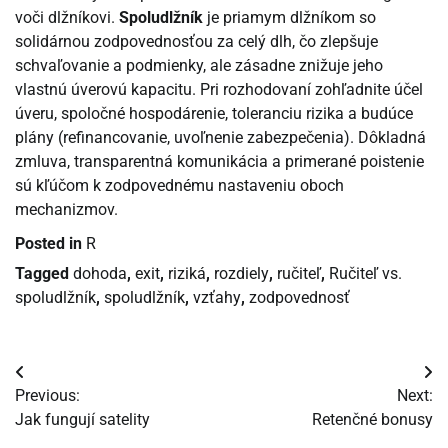
voči dlžníkovi.
Spoludlžník
je priamym dlžníkom so
solidárnou zodpovednosťou za celý dlh, čo zlepšuje
schvaľovanie a podmienky, ale zásadne znižuje jeho
vlastnú úverovú kapacitu. Pri rozhodovaní zohľadnite účel
úveru, spoločné hospodárenie, toleranciu rizika a budúce
plány (refinancovanie, uvoľnenie zabezpečenia). Dôkladná
zmluva, transparentná komunikácia a primerané poistenie
sú kľúčom k zodpovednému nastaveniu oboch
mechanizmov.
Posted in
R
Tagged
dohoda
,
exit
,
riziká
,
rozdiely
,
ručiteľ
,
Ručiteľ vs.
spoludlžník
,
spoludlžník
,
vzťahy
,
zodpovednosť
Navigácia
Previous:
Next:
v
Jak fungují satelity
Retenčné bonusy