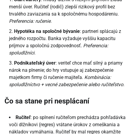
menší úver. Ručiteľ (rodič) zlepší rizikový profil bez
trvalého zaviazania sa k spoločnému hospodáreniu.
Preferencia: ručenie
.
Hypotéka na spoločné bývanie
: partneri splácajú z
jedného rozpočtu. Banka vyžaduje vyššiu kapacitu
príjmov a spoločnú zodpovednosť.
Preferencia:
spoludlžníci
.
Podnikateľský úver
: veriteľ chce mať silný a priamy
nárok na plnenie; do hry vstupuje aj zabezpečenie
majetkom firmy či ručenie majiteľa.
Kombinácia:
spoludlžníctvo + vecné zabezpečenie alebo ručiteľstvo
.
Čo sa stane pri nesplácaní
Ručiteľ
: po splnení ručiteľom prechádza pohľadávka
voči dlžníkovi (regres) vrátane úrokov z omeškania a
nákladov vymáhania. Ručiteľ by mal regres okamžite