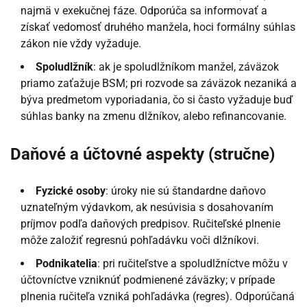
najmä v exekučnej fáze. Odporúča sa informovať a
získať vedomosť druhého manžela, hoci formálny súhlas
zákon nie vždy vyžaduje.
Spoludlžník
: ak je spoludlžníkom manžel, záväzok
priamo zaťažuje BSM; pri rozvode sa záväzok nezaniká a
býva predmetom vyporiadania, čo si často vyžaduje buď
súhlas banky na zmenu dlžníkov, alebo refinancovanie.
Daňové a účtovné aspekty (stručne)
Fyzické osoby
: úroky nie sú štandardne daňovo
uznateľným výdavkom, ak nesúvisia s dosahovaním
príjmov podľa daňových predpisov. Ručiteľské plnenie
môže založiť regresnú pohľadávku voči dlžníkovi.
Podnikatelia
: pri ručiteľstve a spoludlžníctve môžu v
účtovníctve vzniknúť podmienené záväzky; v prípade
plnenia ručiteľa vzniká pohľadávka (regres). Odporúčaná