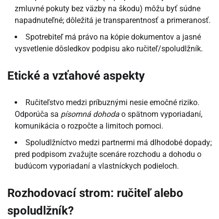
zmluvné pokuty bez väzby na škodu) môžu byť súdne
napadnuteľné; dôležitá je transparentnosť a primeranosť.
Spotrebiteľ má právo na kópie dokumentov a jasné
vysvetlenie dôsledkov podpisu ako ručiteľ/spoludlžník.
Etické a vzťahové aspekty
Ručiteľstvo medzi príbuznými nesie emočné riziko.
Odporúča sa
písomná dohoda
o spätnom vyporiadaní,
komunikácia o rozpočte a limitoch pomoci.
Spoludlžníctvo medzi partnermi má dlhodobé dopady;
pred podpisom zvažujte scenáre rozchodu a dohodu o
budúcom vyporiadaní a vlastníckych podieloch.
Rozhodovací strom: ručiteľ alebo
spoludlžník?