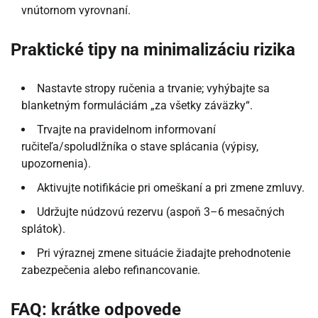
vnútornom vyrovnaní.
Praktické tipy na minimalizáciu rizika
Nastavte stropy ručenia a trvanie; vyhýbajte sa
blanketným formuláciám „za všetky záväzky“.
Trvajte na pravidelnom informovaní
ručiteľa/spoludlžníka o stave splácania (výpisy,
upozornenia).
Aktivujte notifikácie pri omeškaní a pri zmene zmluvy.
Udržujte núdzovú rezervu (aspoň 3–6 mesačných
splátok).
Pri výraznej zmene situácie žiadajte prehodnotenie
zabezpečenia alebo refinancovanie.
FAQ: krátke odpovede