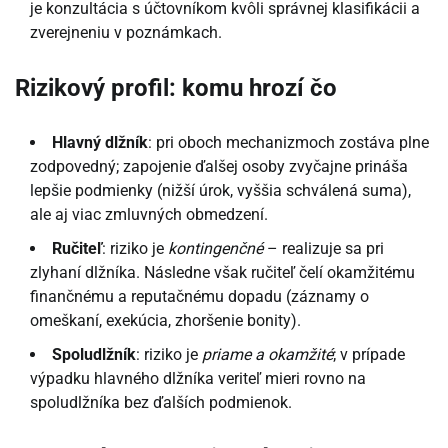
je konzultácia s účtovníkom kvôli správnej klasifikácii a
zverejneniu v poznámkach.
Rizikový profil: komu hrozí čo
Hlavný dlžník
: pri oboch mechanizmoch zostáva plne
zodpovedný; zapojenie ďalšej osoby zvyčajne prináša
lepšie podmienky (nižší úrok, vyššia schválená suma),
ale aj viac zmluvných obmedzení.
Ručiteľ
: riziko je
kontingenčné
– realizuje sa pri
zlyhaní dlžníka. Následne však ručiteľ čelí okamžitému
finančnému a reputačnému dopadu (záznamy o
omeškaní, exekúcia, zhoršenie bonity).
Spoludlžník
: riziko je
priame a okamžité
; v prípade
výpadku hlavného dlžníka veriteľ mieri rovno na
spoludlžníka bez ďalších podmienok.