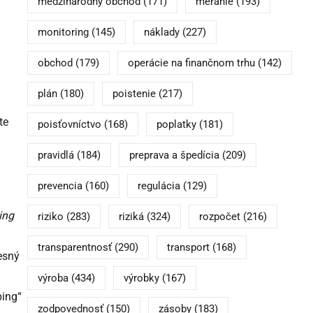
medzinárodný obchod
(171)
meranie
(193)
monitoring
(145)
náklady
(227)
obchod
(179)
operácie na finančnom trhu
(142)
plán
(180)
poistenie
(217)
te
poisťovníctvo
(168)
poplatky
(181)
pravidlá
(184)
preprava a špedícia
(209)
prevencia
(160)
regulácia
(129)
ing
riziko
(283)
riziká
(324)
rozpočet
(216)
transparentnosť
(290)
transport
(168)
esný
výroba
(434)
výrobky
(167)
ping“
zodpovednosť
(150)
zásoby
(183)