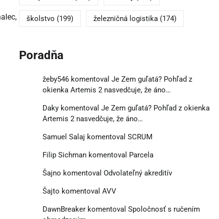
alec,
školstvo
(199)
železničná logistika
(174)
Poradňa
žeby546
komentoval
Je Zem guľatá? Pohľad z
okienka Artemis 2 nasvedčuje, že áno…
Daky
komentoval
Je Zem guľatá? Pohľad z okienka
Artemis 2 nasvedčuje, že áno…
Samuel Salaj
komentoval
SCRUM
Filip Sichman
komentoval
Parcela
Šajno
komentoval
Odvolateľný akreditív
Šajto
komentoval
AVV
DawnBreaker
komentoval
Spoločnosť s ručením