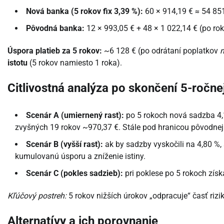
Nová banka (5 rokov fix 3,39 %):
60 × 914,19 € ≈ 54 851
Pôvodná banka:
12 × 993,05 € + 48 × 1 022,14 € (po ro
Úspora platieb za 5 rokov:
~6 128 € (po odrátaní poplatkov
n
istotu
(5 rokov namiesto 1 roka).
Citlivostná analýza po skončení 5-ročnej
Scenár A (umiernený rast):
po 5 rokoch nová sadzba 4,1
zvyšných 19 rokov ~970,37 €. Stále pod hranicou pôvodnej 
Scenár B (vyšší rast):
ak by sadzby vyskočili na 4,80 %, s
kumulovanú úsporu a zníženie istiny.
Scenár C (pokles sadzieb):
pri poklese po 5 rokoch získ
Kľúčový postreh:
5 rokov nižších úrokov „odpracuje“ časť rizik
Alternatívy a ich porovnanie