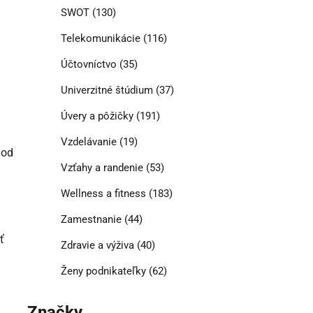
SWOT
(130)
Telekomunikácie
(116)
Účtovníctvo
(35)
Univerzitné štúdium
(37)
Úvery a pôžičky
(191)
Vzdelávanie
(19)
 od
Vzťahy a randenie
(53)
Wellness a fitness
(183)
Zamestnanie
(44)
ť
Zdravie a výživa
(40)
Ženy podnikateľky
(62)
Značky