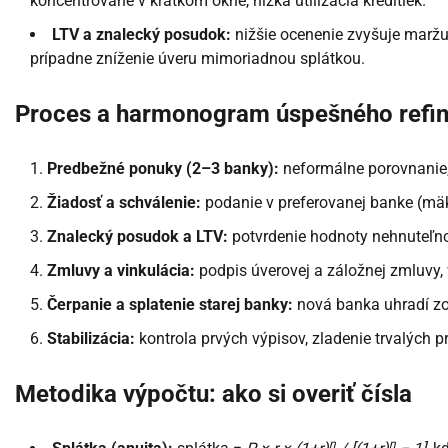
koncentrovane v krátkom okne, nízka utilizácia kreditiek.
LTV a znalecký posudok:
nižšie ocenenie zvyšuje maržu 
prípadne zníženie úveru mimoriadnou splátkou.
Proces a harmonogram úspešného refi
Predbežné ponuky (2–3 banky):
neformálne porovnanie,
Žiadosť a schválenie:
podanie v preferovanej banke (mäk
Znalecký posudok a LTV:
potvrdenie hodnoty nehnuteľno
Zmluvy a vinkulácia:
podpis úverovej a záložnej zmluvy, 
Čerpanie a splatenie starej banky:
nová banka uhradí zos
Stabilizácia:
kontrola prvých výpisov, zladenie trvalých p
Metodika výpočtu: ako si overiť čísla
n
n