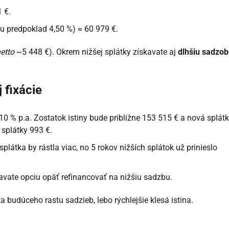
 €.
ku predpoklad 4,50 %) ≈ 60 979 €.
etto
~5 448 €). Okrem nižšej splátky získavate aj
dlhšiu sadzo
 fixácie
0 % p.a. Zostatok istiny bude približne 153 515 € a nová splát
splátky 993 €.
plátka by rástla viac, no 5 rokov nižších splátok už prinieslo
avate opciu opäť refinancovať na nižšiu sadzbu.
a budúceho rastu sadzieb, lebo rýchlejšie klesá istina.