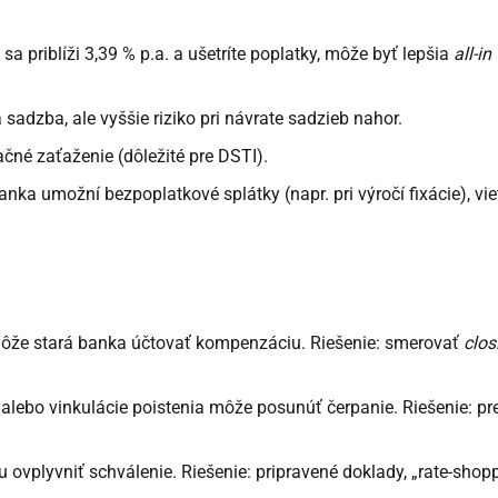
a priblíži 3,39 % p.a. a ušetríte poplatky, môže byť lepšia
all-in
 sadzba, ale vyššie riziko pri návrate sadzieb nahor.
čné zaťaženie (dôležité pre DSTI).
anka umožní bezpoplatkové splátky (napr. pri výročí fixácie), vie
že stará banka účtovať kompenzáciu. Riešenie: smerovať
clos
alebo vinkulácie poistenia môže posunúť čerpanie. Riešenie: pr
ovplyvniť schválenie. Riešenie: pripravené doklady, „rate-shop