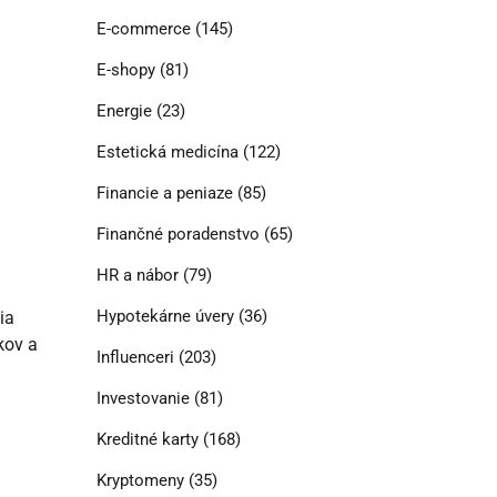
E-commerce
(145)
E-shopy
(81)
Energie
(23)
Estetická medicína
(122)
Financie a peniaze
(85)
Finančné poradenstvo
(65)
HR a nábor
(79)
Hypotekárne úvery
(36)
ia
kov a
Influenceri
(203)
Investovanie
(81)
Kreditné karty
(168)
Kryptomeny
(35)