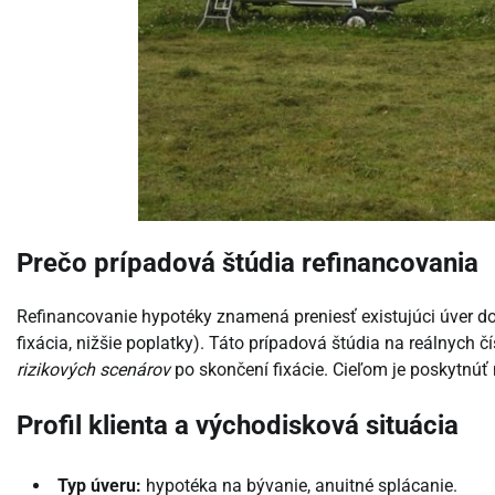
Prečo prípadová štúdia refinancovania
Refinancovanie hypotéky znamená preniesť existujúci úver do 
fixácia, nižšie poplatky). Táto prípadová štúdia na reálnych č
rizikových scenárov
po skončení fixácie. Cieľom je poskytnúť 
Profil klienta a východisková situácia
Typ úveru:
hypotéka na bývanie, anuitné splácanie.