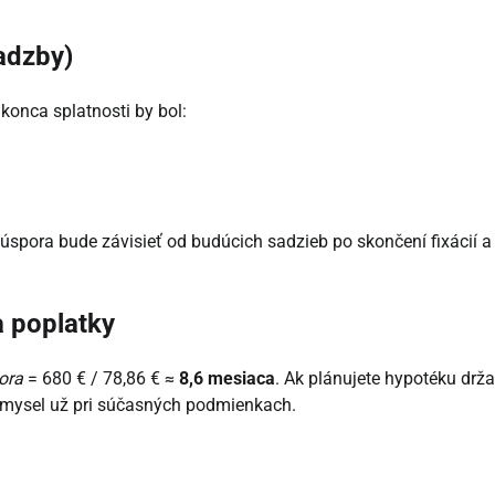
adzby)
konca splatnosti by bol:
spora bude závisieť od budúcich sadzieb po skončení fixácií a
a poplatky
ora
= 680 € / 78,86 € ≈
8,6 mesiaca
. Ak plánujete hypotéku drža
zmysel už pri súčasných podmienkach.