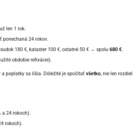
už len 1 rok.
osť ponechaná 24 rokov.
sudok 180 €, kataster 100 €, ostatné 50 € → spolu
680 €
.
užité obdobie refixácie).
 a poplatky sa líšia. Dôležité je spočítať
všetko
, nie len rozdiel
% a 24 rokoch).
24 rokoch).