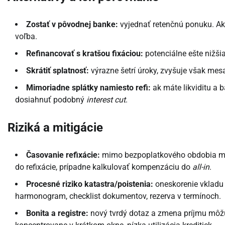
Zostať v pôvodnej banke:
vyjednať retenčnú ponuku. Ak s
voľba.
Refinancovať s kratšou fixáciou:
potenciálne ešte nižšia
Skrátiť splatnosť:
výrazne šetrí úroky, zvyšuje však mesa
Mimoriadne splátky namiesto refi:
ak máte likviditu a b
dosiahnuť podobný
interest cut
.
Riziká a mitigácie
Časovanie refixácie:
mimo bezpoplatkového obdobia mô
do refixácie, prípadne kalkulovať kompenzáciu do
all-in
.
Procesné riziko katastra/poistenia:
oneskorenie vkladu 
harmonogram, checklist dokumentov, rezerva v termínoch.
Bonita a registre:
nový tvrdý dotaz a zmena príjmu môžu 