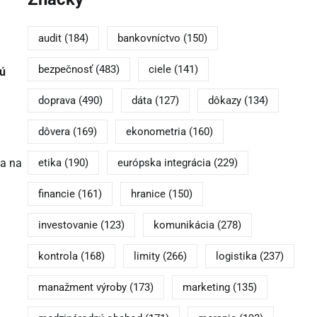
audit
(184)
bankovníctvo
(150)
bezpečnosť
(483)
ciele
(141)
bú
doprava
(490)
dáta
(127)
dôkazy
(134)
dôvera
(169)
ekonometria
(160)
etika
(190)
európska integrácia
(229)
ka na
financie
(161)
hranice
(150)
investovanie
(123)
komunikácia
(278)
kontrola
(168)
limity
(266)
logistika
(237)
manažment výroby
(173)
marketing
(135)