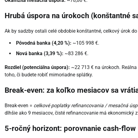
Okamžitá mesačná úspora:
~78,86 €.
Hrubá úspora na úrokoch (konštantné s
Ak by sadzby ostali celé obdobie konštantné, celkový úrok do 
Pôvodná banka (4,20 %):
~105 998 €.
Nová banka (3,39 %):
~83 286 €.
Rozdiel (potenciálna úspora):
~22 713 € na úrokoch. Reálna ú
toho, či budete robiť mimoriadne splátky.
Break-even: za koľko mesiacov sa vráti
Break-even =
celkové poplatky refinancovania / mesačná úsp
dlhšie ako 9 mesiacov, čisté refinancovanie má ekonomický 
5-ročný horizont: porovnanie cash-flow