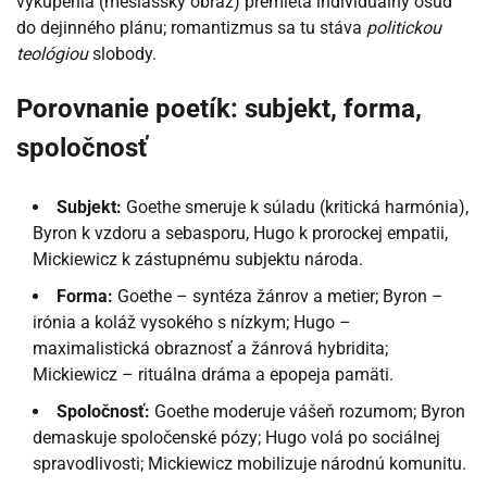
vykúpenia (mesiášsky obraz) premieta individuálny osud
do dejinného plánu; romantizmus sa tu stáva
politickou
teológiou
slobody.
Porovnanie poetík: subjekt, forma,
spoločnosť
Subjekt:
Goethe smeruje k súladu (kritická harmónia),
Byron k vzdoru a sebasporu, Hugo k prorockej empatii,
Mickiewicz k zástupnému subjektu národa.
Forma:
Goethe – syntéza žánrov a metier; Byron –
irónia a koláž vysokého s nízkym; Hugo –
maximalistická obraznosť a žánrová hybridita;
Mickiewicz – rituálna dráma a epopeja pamäti.
Spoločnosť:
Goethe moderuje vášeň rozumom; Byron
demaskuje spoločenské pózy; Hugo volá po sociálnej
spravodlivosti; Mickiewicz mobilizuje národnú komunitu.