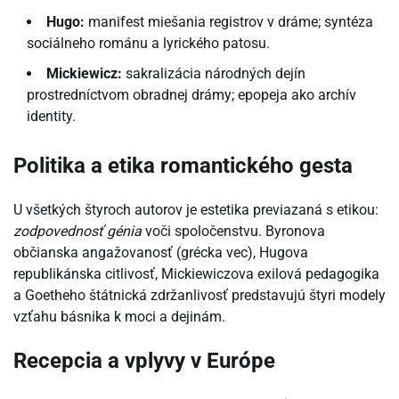
Hugo:
manifest miešania registrov v dráme; syntéza
sociálneho románu a lyrického patosu.
Mickiewicz:
sakralizácia národných dejín
prostredníctvom obradnej drámy; epopeja ako archív
identity.
Politika a etika romantického gesta
U všetkých štyroch autorov je estetika previazaná s etikou:
zodpovednosť génia
voči spoločenstvu. Byronova
občianska angažovanosť (grécka vec), Hugova
republikánska citlivosť, Mickiewiczova exilová pedagogika
a Goetheho štátnická zdržanlivosť predstavujú štyri modely
vzťahu básnika k moci a dejinám.
Recepcia a vplyvy v Európe