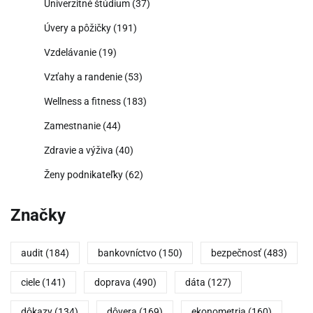
Univerzitné štúdium
(37)
Úvery a pôžičky
(191)
Vzdelávanie
(19)
Vzťahy a randenie
(53)
Wellness a fitness
(183)
Zamestnanie
(44)
Zdravie a výživa
(40)
Ženy podnikateľky
(62)
Značky
audit
(184)
bankovníctvo
(150)
bezpečnosť
(483)
ciele
(141)
doprava
(490)
dáta
(127)
dôkazy
(134)
dôvera
(169)
ekonometria
(160)