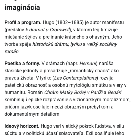
imaginácia
Profil a program.
Hugo (1802–1885) je autor manifestu
(predslov
k dramat u Cromwell
), v ktorom legitimizuje
miešanie štýlov a prelínanie krásneho s ohavným. Jeho
tvorba spája
historickú drámu
,
lyriku
a
veľký sociálny
román
.
Poetika a formy.
V drámach (napr.
Hernani
) narúša
klasické jednoty a presadzuje „romantický chaos“ ako
pravdu života. V lyrike (
Les Contemplations
) rozvíja
patetickú obraznosť a osobnú mytológiu smútku a viery v
humanitu. Román
Chrám Matky Božej v Paríži
a
Bedári
kombinujú epické rozprávanie s vizionárskym moralizmom,
pričom jazyk osciluje medzi obrazným prebytkom a
dokumentárnym detailom.
Ideový horizont.
Hugo verí v etický pokrok ľudstva, v silu
súcitu a v politickú účasť spisovateľa. Exil posilňuje jeho