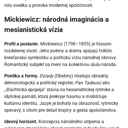
rolu svedka a proroka modernej spoločnosti.
Mickiewicz: národná imaginácia a
mesianistická vízia
Profil a poslanie.
Mickiewicz (1798–1855) je hlasom
rozdelenej vlasti. Jeho poémy a drámy spájajú folklór,
kresťanskú symboliku a politickú víziu národnej obnovy.
Romantický subjekt sa mení na
kolektívnu dušu
národa.
Poetika a formy.
Dziady
(Obetiny) miešajú obradný,
démonologický a politický register;
Pan Tadeusz
ako
„šľachtická epopeja“ stavia na hexametrickej rytmike a
idylickej pamäti, ktorá prekryje traumu a mobilizuje
kultúrnu identitu. Jazyk je bohatý na obraznosť, rytmicky
spevavý, s citom pre detail krajiny a gestá spoločenstva.
Ideový horizont.
Koncepcia národného utrpenia a