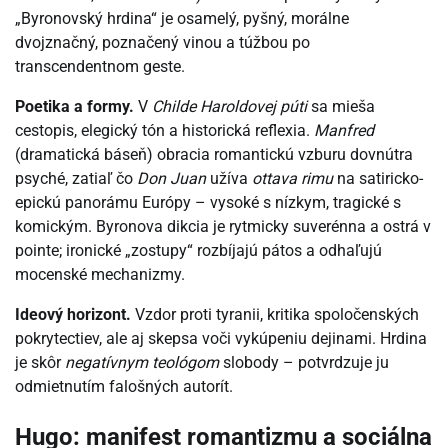
„Byronovský hrdina“ je osamelý, pyšný, morálne
dvojznačný, poznačený vinou a túžbou po
transcendentnom geste.
Poetika a formy.
V
Childe Haroldovej púti
sa mieša
cestopis, elegický tón a historická reflexia.
Manfred
(dramatická báseň) obracia romantickú vzburu dovnútra
psyché, zatiaľ čo
Don Juan
užíva
ottava rimu
na satiricko-
epickú panorámu Európy – vysoké s nízkym, tragické s
komickým. Byronova dikcia je rytmicky suverénna a ostrá v
pointe; ironické „zostupy“ rozbíjajú pátos a odhaľujú
mocenské mechanizmy.
Ideový horizont.
Vzdor proti tyranii, kritika spoločenských
pokrytectiev, ale aj skepsa voči vykúpeniu dejinami. Hrdina
je skôr
negatívnym teológom
slobody – potvrdzuje ju
odmietnutím falošných autorít.
Hugo: manifest romantizmu a sociálna