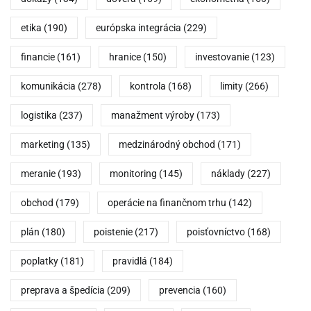
etika
(190)
európska integrácia
(229)
financie
(161)
hranice
(150)
investovanie
(123)
komunikácia
(278)
kontrola
(168)
limity
(266)
logistika
(237)
manažment výroby
(173)
marketing
(135)
medzinárodný obchod
(171)
meranie
(193)
monitoring
(145)
náklady
(227)
obchod
(179)
operácie na finančnom trhu
(142)
plán
(180)
poistenie
(217)
poisťovníctvo
(168)
poplatky
(181)
pravidlá
(184)
preprava a špedícia
(209)
prevencia
(160)