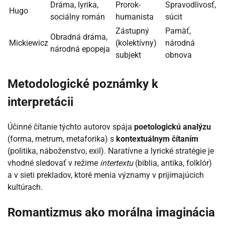
Dráma, lyrika,
Prorok-
Spravodlivosť,
Hugo
sociálny román
humanista
súcit
Zástupný
Pamäť,
Obradná dráma,
Mickiewicz
(kolektívny)
národná
národná epopeja
subjekt
obnova
Metodologické poznámky k
interpretácii
Účinné čítanie týchto autorov spája
poetologickú analýzu
(forma, metrum, metaforika) s
kontextuálnym čítaním
(politika, náboženstvo, exil). Naratívne a lyrické stratégie je
vhodné sledovať v režime
intertextu
(biblia, antika, folklór)
a v sieti prekladov, ktoré menia významy v prijímajúcich
kultúrach.
Romantizmus ako morálna imaginácia