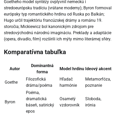
Goetheho model syntézy ovplyvnil nemeckú i
stredoeurópsku tradíciu (vrátane moderny); Byron formoval
európsky typ romantického hrdinu od Ruska po Balkán;
Hugo určil trajektóriu francúzskej drámy a románu 19.
storočia; Mickiewicz bol kanonickým zdrojom pre
stredovýchodnú národnú imagináciu. Preklady a adaptácie
(opera, divadlo, film) rozšírili ich mýty mimo literárnej sféry.
Komparatívna tabuľka
Dominantná
Autor
Model hrdinu
Ideový akcent
forma
Filozofická
Hľadač
Metamorfóza,
Goethe
dráma/poéma
harmónie
poznanie
Poéma,
dramatická
Osamelý
Sloboda,
Byron
báseň, satirický
vzdorovník
irónia
epos