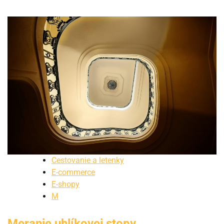
Cestovanie a letenky
E-commerce
E-shopy
M
Meranie uhlíkovej stopy