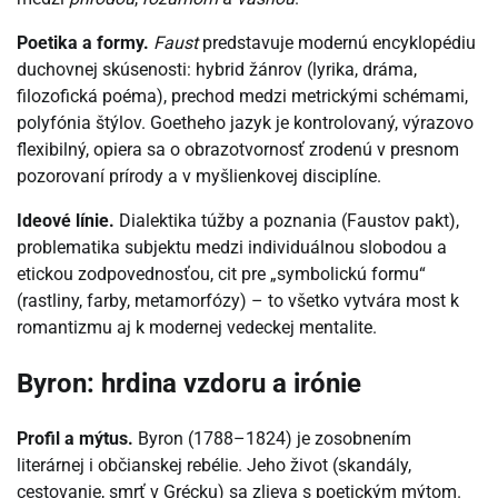
Poetika a formy.
Faust
predstavuje modernú encyklopédiu
duchovnej skúsenosti: hybrid žánrov (lyrika, dráma,
filozofická poéma), prechod medzi metrickými schémami,
polyfónia štýlov. Goetheho jazyk je kontrolovaný, výrazovo
flexibilný, opiera sa o obrazotvornosť zrodenú v presnom
pozorovaní prírody a v myšlienkovej disciplíne.
Ideové línie.
Dialektika túžby a poznania (Faustov pakt),
problematika subjektu medzi individuálnou slobodou a
etickou zodpovednosťou, cit pre „symbolickú formu“
(rastliny, farby, metamorfózy) – to všetko vytvára most k
romantizmu aj k modernej vedeckej mentalite.
Byron: hrdina vzdoru a irónie
Profil a mýtus.
Byron (1788–1824) je zosobnením
literárnej i občianskej rebélie. Jeho život (skandály,
cestovanie, smrť v Grécku) sa zlieva s poetickým mýtom.