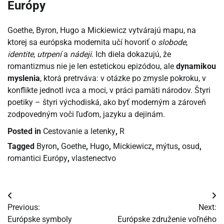
Európy
Goethe, Byron, Hugo a Mickiewicz vytvárajú mapu, na
ktorej sa európska modernita učí hovoriť o
slobode
,
identite
,
utrpení
a
nádeji
. Ich diela dokazujú, že
romantizmus nie je len estetickou epizódou, ale
dynamikou
myslenia
, ktorá pretrváva: v otázke po zmysle pokroku, v
konflikte jednotl ivca a moci, v práci pamäti národov. Štyri
poetiky – štyri východiská, ako byť moderným a zároveň
zodpovedným voči ľuďom, jazyku a dejinám.
Posted in
Cestovanie a letenky
,
R
Tagged
Byron
,
Goethe
,
Hugo
,
Mickiewicz
,
mýtus
,
osud
,
romantici Európy
,
vlastenectvo
Navigácia
Previous:
Next:
v
Európske symboly
Európske združenie voľného