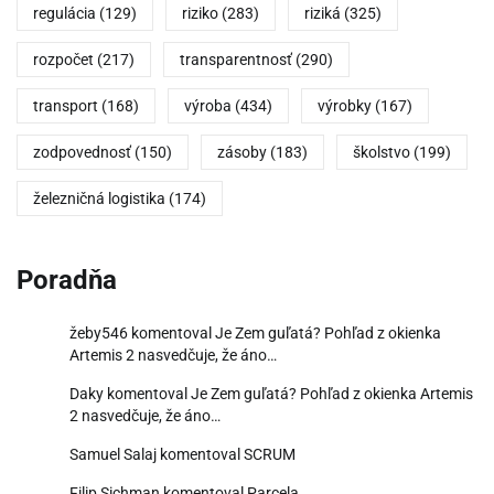
regulácia
(129)
riziko
(283)
riziká
(325)
rozpočet
(217)
transparentnosť
(290)
transport
(168)
výroba
(434)
výrobky
(167)
zodpovednosť
(150)
zásoby
(183)
školstvo
(199)
železničná logistika
(174)
Poradňa
žeby546
komentoval
Je Zem guľatá? Pohľad z okienka
Artemis 2 nasvedčuje, že áno…
Daky
komentoval
Je Zem guľatá? Pohľad z okienka Artemis
2 nasvedčuje, že áno…
Samuel Salaj
komentoval
SCRUM
Filip Sichman
komentoval
Parcela