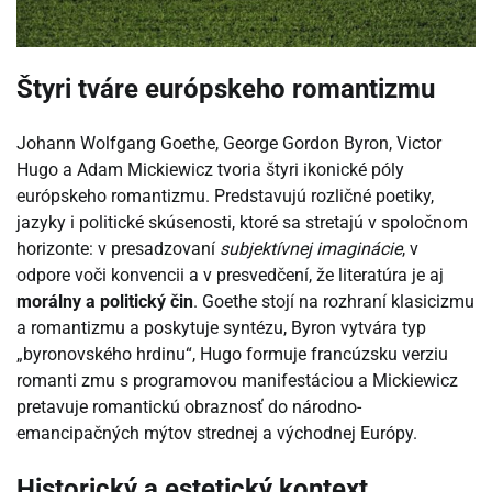
Štyri tváre európskeho romantizmu
Johann Wolfgang Goethe, George Gordon Byron, Victor
Hugo a Adam Mickiewicz tvoria štyri ikonické póly
európskeho romantizmu. Predstavujú rozličné poetiky,
jazyky i politické skúsenosti, ktoré sa stretajú v spoločnom
horizonte: v presadzovaní
subjektívnej imaginácie
, v
odpore voči konvencii a v presvedčení, že literatúra je aj
morálny a politický čin
. Goethe stojí na rozhraní klasicizmu
a romantizmu a poskytuje syntézu, Byron vytvára typ
„byronovského hrdinu“, Hugo formuje francúzsku verziu
romanti zmu s programovou manifestáciou a Mickiewicz
pretavuje romantickú obraznosť do národno-
emancipačných mýtov strednej a východnej Európy.
Historický a estetický kontext