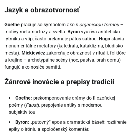
Jazyk a obrazotvornosť
Goethe
pracuje so symbolom ako s
organickou formou
–
motívy metamorfózy a svetla.
Byron
využíva antitetickú
rytmiku a vtip, často prelamuje pátos satirou.
Hugo
stavia
monumentálne metafory (katedrála, kataklizma, bludisko
mesta).
Mickiewicz
zakoreňuje obraznosť v rituáli, folklóre
a krajine – archetypálne scény (noc, pastva, prah domu)
fungujú ako nosiče pamäti.
Žánrové inovácie a prepisy tradícií
Goethe:
prekomponovanie drámy do filozofickej
poémy (
Faust
), prepojenie antiky s modernou
subjektivitou.
Byron:
„putovný“ epos a dramatická báseň; rozšírenie
epiky o iróniu a spoločenský komentár.