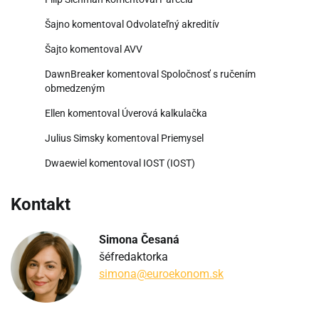
Šajno
komentoval
Odvolateľný akreditív
Šajto
komentoval
AVV
DawnBreaker
komentoval
Spoločnosť s ručením
obmedzeným
Ellen
komentoval
Úverová kalkulačka
Julius Simsky
komentoval
Priemysel
Dwaewiel
komentoval
IOST (IOST)
Kontakt
Simona Česaná
šéfredaktorka
simona@euroekonom.sk