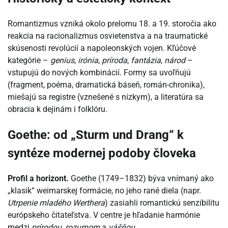
Romantizmus vzniká okolo prelomu 18. a 19. storočia ako
reakcia na racionalizmus osvietenstva a na traumatické
skúsenosti revolúcií a napoleonských vojen. Kľúčové
kategórie –
genius
,
irónia
,
príroda
,
fantázia
,
národ
–
vstupujú do nových kombinácií. Formy sa uvoľňujú
(fragment, poéma, dramatická báseň, román-chronika),
miešajú sa registre (vznešené s nízkym), a literatúra sa
obracia k dejinám i folklóru.
Goethe: od „Sturm und Drang“ k
syntéze modernej podoby človeka
Profil a horizont.
Goethe (1749–1832) býva vnímaný ako
„klasik“ weimarskej formácie, no jeho rané diela (napr.
Utrpenie mladého Werthera
) zasiahli romantickú senzibilitu
európskeho čitateľstva. V centre je hľadanie harmónie
medzi
prírodou
,
rozumom
a
vášňou
.