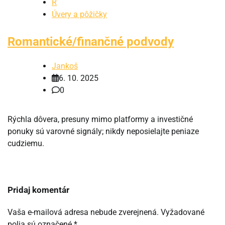
R
Úvery a pôžičky
Romantické/finančné podvody
Jankoš
6. 10. 2025
0
Rýchla dôvera, presuny mimo platformy a investičné
ponuky sú varovné signály; nikdy neposielajte peniaze
cudziemu.
Pridaj komentár
Vaša e-mailová adresa nebude zverejnená.
Vyžadované
polia sú označené
*