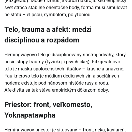
(Fitzgerald). Modernizmus je voľba nástroja: keď empirický
svet stráca stabilné orientačné body, forma musí simulovať
neistotu – elipsou, symbolom, polyfóniou.
Telo, trauma a afekt: medzi
disciplínou a rozpádom
Hemingwayovo telo je disciplinovaný nástroj odvahy, ktorý
nesie stopy traumy (fyzickej i psychickej). Fitzgeraldovo
telo je maska spoločenských rituálov – krásne a unavené.
Faulknerovo telo je médium dedičných vín a sociálnych
noriem: existuje pod nánosom histórie rasy a rodu.
Afektivita sa tak stáva empirickým dôkazom doby.
Priestor: front, veľkomesto,
Yoknapatawpha
Hemingwayov priestor je situovaný – front, rieka, kaviareň;