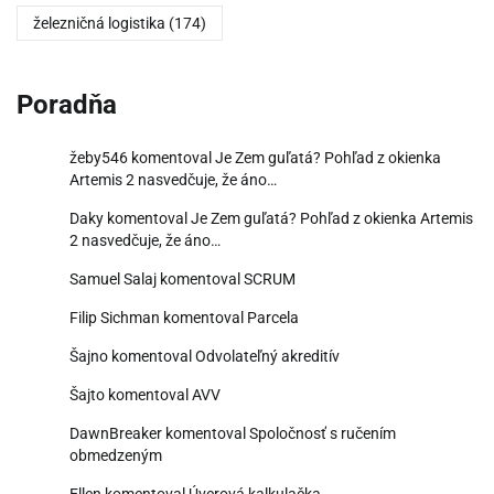
železničná logistika
(174)
Poradňa
žeby546
komentoval
Je Zem guľatá? Pohľad z okienka
Artemis 2 nasvedčuje, že áno…
Daky
komentoval
Je Zem guľatá? Pohľad z okienka Artemis
2 nasvedčuje, že áno…
Samuel Salaj
komentoval
SCRUM
Filip Sichman
komentoval
Parcela
Šajno
komentoval
Odvolateľný akreditív
Šajto
komentoval
AVV
DawnBreaker
komentoval
Spoločnosť s ručením
obmedzeným
Ellen
komentoval
Úverová kalkulačka