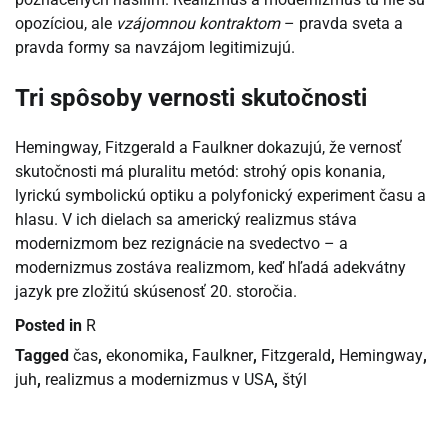
opozíciou, ale
vzájomnou kontraktom
– pravda sveta a
pravda formy sa navzájom legitimizujú.
Tri spôsoby vernosti skutočnosti
Hemingway, Fitzgerald a Faulkner dokazujú, že vernosť
skutočnosti má pluralitu metód: strohý opis konania,
lyrickú symbolickú optiku a polyfonický experiment času a
hlasu. V ich dielach sa americký realizmus stáva
modernizmom bez rezignácie na svedectvo – a
modernizmus zostáva realizmom, keď hľadá adekvátny
jazyk pre zložitú skúsenosť 20. storočia.
Posted in
R
Tagged
čas
,
ekonomika
,
Faulkner
,
Fitzgerald
,
Hemingway
,
juh
,
realizmus a modernizmus v USA
,
štýl