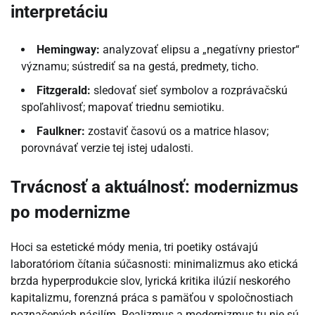
interpretáciu
Hemingway:
analyzovať elipsu a „negatívny priestor“
významu; sústrediť sa na gestá, predmety, ticho.
Fitzgerald:
sledovať sieť symbolov a rozprávačskú
spoľahlivosť; mapovať triednu semiotiku.
Faulkner:
zostaviť časovú os a matrice hlasov;
porovnávať verzie tej istej udalosti.
Trvácnosť a aktuálnosť: modernizmus
po modernizme
Hoci sa estetické módy menia, tri poetiky ostávajú
laboratóriom čítania súčasnosti: minimalizmus ako etická
brzda hyperprodukcie slov, lyrická kritika ilúzií neskorého
kapitalizmu, forenzná práca s pamäťou v spoločnostiach
poznačených násilím. Realizmus a modernizmus tu nie sú