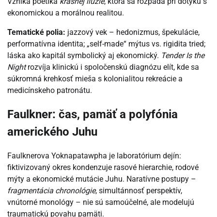
Vzniká poetika
krásnej ilúzie
, ktorá sa rozpadá pri dotyku s
ekonomickou a morálnou realitou.
Tematické polia:
jazzový vek – hedonizmus, špekulácie,
performatívna identita; „self-made“ mýtus vs. rigidita tried;
láska ako kapitál symbolický aj ekonomický.
Tender Is the
Night
rozvíja klinickú i spoločenskú diagnózu elít, kde sa
súkromná krehkosť mieša s kolonialitou rekreácie a
medicínskeho patronátu.
Faulkner: čas, pamäť a polyfónia
amerického Juhu
Faulknerova Yoknapatawpha je laboratórium dejín:
fiktivizovaný okres kondenzuje rasové hierarchie, rodové
mýty a ekonomické mutácie Juhu. Naratívne postupy –
fragmentácia chronológie
, simultánnosť perspektív,
vnútorné monológy – nie sú samoúčelné, ale modelujú
traumatickú povahu pamäti.