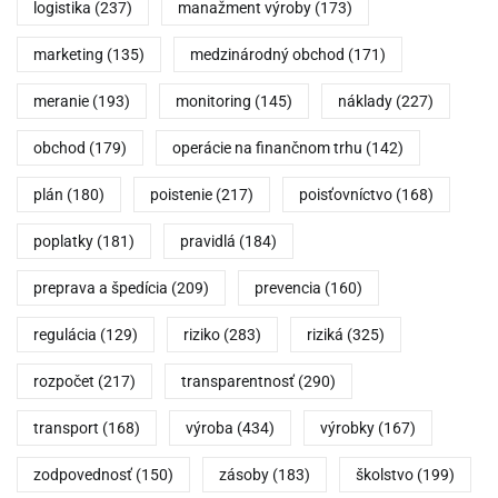
logistika
(237)
manažment výroby
(173)
marketing
(135)
medzinárodný obchod
(171)
meranie
(193)
monitoring
(145)
náklady
(227)
obchod
(179)
operácie na finančnom trhu
(142)
plán
(180)
poistenie
(217)
poisťovníctvo
(168)
poplatky
(181)
pravidlá
(184)
preprava a špedícia
(209)
prevencia
(160)
regulácia
(129)
riziko
(283)
riziká
(325)
rozpočet
(217)
transparentnosť
(290)
transport
(168)
výroba
(434)
výrobky
(167)
zodpovednosť
(150)
zásoby
(183)
školstvo
(199)