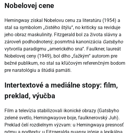
Nobelovej cene
Hemingway získal Nobelovu cenu za literatúru (1954) a
stal sa symbolom „čistého štýlu“, no kriticky sa reviduje
jeho obraz maskulinity. Fitzgerald bol za života slávny a
zároveň podhodnotený; posmrtná kanonizácia
Gatsbyho
vytvorila paradigmu „amerického sna“. Faulkner, laureát
Nobelovej ceny (1949), bol dlho „ťažkým“ autorom pre
bežné publikum, no stal sa kľúčovým referenčným bodom
pre naratológiu a štúdiá pamäti.
Intertextové a mediálne stopy: film,
preklad, výučba
Film a televízia stabilizovali ikonické obrazy (Gatsbyho
zelené svetlo, Hemingwayove boje, faulknerovský Juh).
Preklad čelí rozdielnym výzvam: u Hemingwaya presnosť
rytmu a podtextu; u Fitzgeralda nuansy irónie a lexikálna