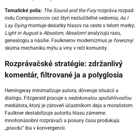
Tematické polia:
The Sound and the Fury
rozpráva rozpad
rodu Compsonovcov cez štyri nezlučiteľné vedomia;
As I
Lay Dying
montuje desiatky hlasov na ceste s telom matky;
Light in August
a
Absalom, Absalom!
analyzujú rasu,
genealogiu a násilie. Faulknerov modernizmus je
forenzný
:
skúma mechaniku mýtu a viny v reči komunity.
Rozprávačské stratégie: zdržanlivý
komentár, filtrované ja a polyglosia
Hemingway minimalizuje autora; dôveruje situácii a
dialógu. Fitzgerald pracuje s
nedokonalou spoľahlivosťou
mediátora, ktorý je zároveň účastníkom deja a moralistom.
Faulkner destabilizuje autoritu hlasu zámerne:
mnohonásobní rozprávači a posuny času produkujú
„pravdu“ iba v konvergencii.