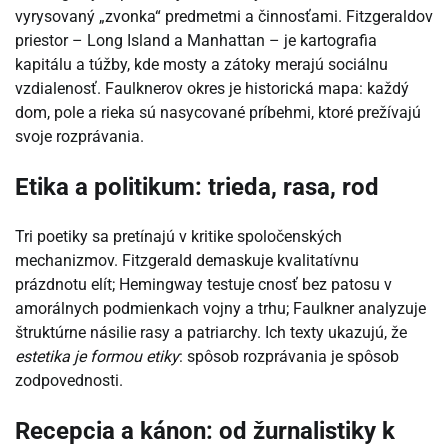
vyrysovaný „zvonka“ predmetmi a činnosťami. Fitzgeraldov
priestor – Long Island a Manhattan – je kartografia
kapitálu a túžby, kde mosty a zátoky merajú sociálnu
vzdialenosť. Faulknerov okres je historická mapa: každý
dom, pole a rieka sú nasycované príbehmi, ktoré prežívajú
svoje rozprávania.
Etika a politikum: trieda, rasa, rod
Tri poetiky sa pretínajú v kritike spoločenských
mechanizmov. Fitzgerald demaskuje kvalitatívnu
prázdnotu elít; Hemingway testuje cnosť bez patosu v
amorálnych podmienkach vojny a trhu; Faulkner analyzuje
štruktúrne násilie rasy a patriarchy. Ich texty ukazujú, že
estetika je formou etiky
: spôsob rozprávania je spôsob
zodpovednosti.
Recepcia a kánon: od žurnalistiky k