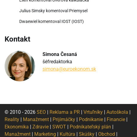
Julius Simsky
komentoval
Priemysel
Dwaewiel
komentoval
IOST (IOST)
Kontakt
Simona Česaná
šéfredaktorka
simona@euroekonom.sk
© 2010 - 2026
SEO
|
Reklama a PR
|
Vrtuľníky
|
Autoškola
|
Reality
|
Manažment
|
Prijímáčky
|
Podnikanie
|
Financie
|
Ekonomika
|
Zdravie
|
SWOT
|
Podnikateľský plán
|
Manažment
|
Marketing
|
Kultúra
|
Skúšky
|
Obchod
|