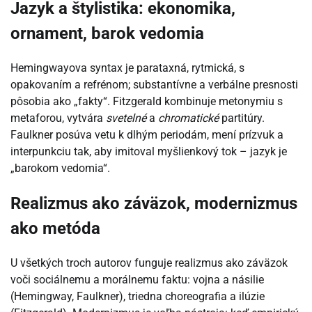
Jazyk a štylistika: ekonomika,
ornament, barok vedomia
Hemingwayova syntax je parataxná, rytmická, s
opakovaním a refrénom; substantívne a verbálne presnosti
pôsobia ako „fakty“. Fitzgerald kombinuje metonymiu s
metaforou, vytvára
svetelné
a
chromatické
partitúry.
Faulkner posúva vetu k dlhým periodám, mení prízvuk a
interpunkciu tak, aby imitoval myšlienkový tok – jazyk je
„barokom vedomia“.
Realizmus ako záväzok, modernizmus
ako metóda
U všetkých troch autorov funguje realizmus ako záväzok
voči sociálnemu a morálnemu faktu: vojna a násilie
(Hemingway, Faulkner), triedna choreografia a ilúzie