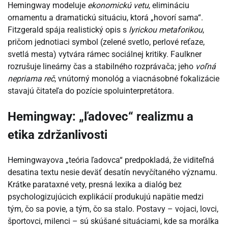
Hemingway modeluje
ekonomickú vetu
, elimináciu
ornamentu a dramatickú situáciu, ktorá „hovorí sama“.
Fitzgerald spája realistický opis s
lyrickou metaforikou
,
pričom jednotiaci symbol (zelené svetlo, perlové reťaze,
svetlá mesta) vytvára rámec sociálnej kritiky. Faulkner
rozrušuje lineárny čas a stabilného rozprávača; jeho
voľná
nepriama reč
, vnútorný monológ a viacnásobné fokalizácie
stavajú čitateľa do pozície spoluinterpretátora.
Hemingway: „ľadovec“ realizmu a
etika zdržanlivosti
Hemingwayova „teória ľadovca“ predpokladá, že viditeľná
desatina textu nesie deväť desatín nevyčítaného významu.
Krátke parataxné vety, presná lexika a dialóg bez
psychologizujúcich explikácií produkujú napätie medzi
tým, čo sa povie, a tým, čo sa stalo. Postavy – vojaci, lovci,
športovci, milenci – sú skúšané situáciami, kde sa morálka