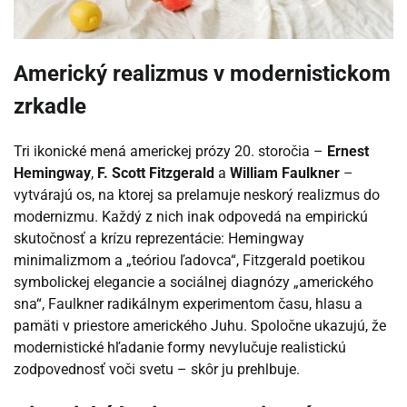
Americký realizmus v modernistickom
zrkadle
Tri ikonické mená americkej prózy 20. storočia –
Ernest
Hemingway
,
F. Scott Fitzgerald
a
William Faulkner
–
vytvárajú os, na ktorej sa prelamuje neskorý realizmus do
modernizmu. Každý z nich inak odpovedá na empirickú
skutočnosť a krízu reprezentácie: Hemingway
minimalizmom a „teóriou ľadovca“, Fitzgerald poetikou
symbolickej elegancie a sociálnej diagnózy „amerického
sna“, Faulkner radikálnym experimentom času, hlasu a
pamäti v priestore amerického Juhu. Spoločne ukazujú, že
modernistické hľadanie formy nevylučuje realistickú
zodpovednosť voči svetu – skôr ju prehlbuje.