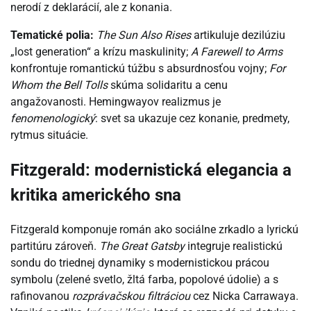
nerodí z deklarácií, ale z konania.
Tematické polia:
The Sun Also Rises
artikuluje dezilúziu
„lost generation“ a krízu maskulinity;
A Farewell to Arms
konfrontuje romantickú túžbu s absurdnosťou vojny;
For
Whom the Bell Tolls
skúma solidaritu a cenu
angažovanosti. Hemingwayov realizmus je
fenomenologický
: svet sa ukazuje cez konanie, predmety,
rytmus situácie.
Fitzgerald: modernistická elegancia a
kritika amerického sna
Fitzgerald komponuje román ako sociálne zrkadlo a lyrickú
partitúru zároveň.
The Great Gatsby
integruje realistickú
sondu do triednej dynamiky s modernistickou prácou
symbolu (zelené svetlo, žltá farba, popolové údolie) a s
rafinovanou
rozprávačskou filtráciou
cez Nicka Carrawaya.