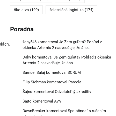
školstvo
(199)
železničná logistika
(174)
Poradňa
žeby546
komentoval
Je Zem guľatá? Pohľad z
olách.
okienka Artemis 2 nasvedčuje, že áno…
Daky
komentoval
Je Zem guľatá? Pohľad z okienka
Artemis 2 nasvedčuje, že áno…
Samuel Salaj
komentoval
SCRUM
Filip Sichman
komentoval
Parcela
Šajno
komentoval
Odvolateľný akreditív
Šajto
komentoval
AVV
DawnBreaker
komentoval
Spoločnosť s ručením