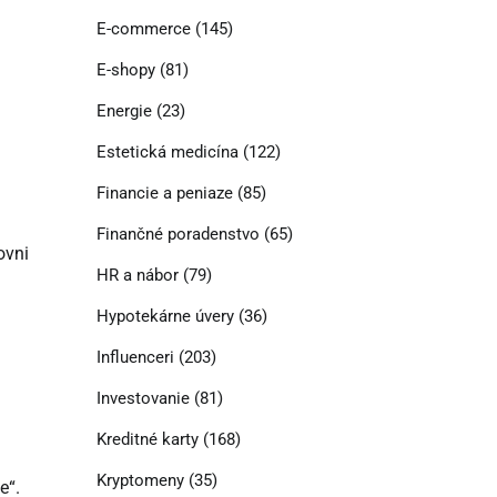
E-commerce
(145)
E-shopy
(81)
Energie
(23)
Estetická medicína
(122)
Financie a peniaze
(85)
Finančné poradenstvo
(65)
ovni
HR a nábor
(79)
Hypotekárne úvery
(36)
Influenceri
(203)
Investovanie
(81)
Kreditné karty
(168)
Kryptomeny
(35)
e“.