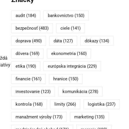
audit
(184)
bankovníctvo
(150)
bezpečnosť
(483)
ciele
(141)
doprava
(490)
dáta
(127)
dôkazy
(134)
dôvera
(169)
ekonometria
(160)
aždá
iatívy
etika
(190)
európska integrácia
(229)
financie
(161)
hranice
(150)
investovanie
(123)
komunikácia
(278)
kontrola
(168)
limity
(266)
logistika
(237)
manažment výroby
(173)
marketing
(135)