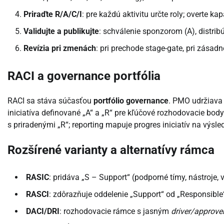
Priraďte R/A/C/I
: pre každú aktivitu určte roly; overte ka
Validujte a publikujte
: schválenie sponzorom (A), distrib
Revízia pri zmenách
: pri prechode stage-gate, pri zásad
RACI a governance portfólia
RACI sa stáva súčasťou
portfólio governance
. PMO udržiava 
iniciatíva definované „A“ a „R“ pre kľúčové rozhodovacie bo
s priradenými „R“; reporting mapuje progres iniciatív na výsl
Rozšírené varianty a alternatívy rámca
RASIC
: pridáva „S – Support“ (podporné tímy, nástroje,
RASCI
: zdôrazňuje oddelenie „Support“ od „Responsible“
DACI/DRI
: rozhodovacie rámce s jasným
driver/approve