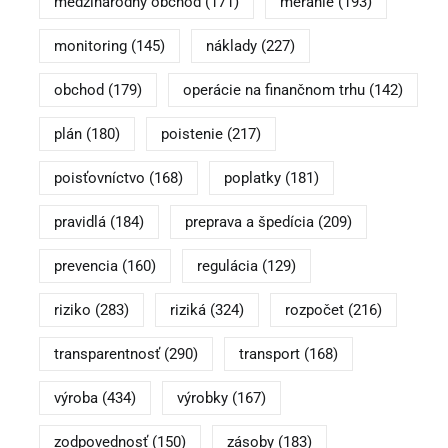
medzinárodný obchod
(171)
meranie
(193)
monitoring
(145)
náklady
(227)
obchod
(179)
operácie na finančnom trhu
(142)
plán
(180)
poistenie
(217)
poisťovníctvo
(168)
poplatky
(181)
pravidlá
(184)
preprava a špedícia
(209)
prevencia
(160)
regulácia
(129)
riziko
(283)
riziká
(324)
rozpočet
(216)
transparentnosť
(290)
transport
(168)
výroba
(434)
výrobky
(167)
zodpovednosť
(150)
zásoby
(183)