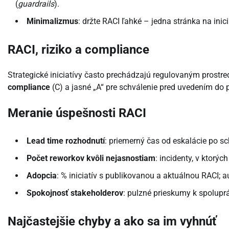
(
guardrails
).
Minimalizmus
: držte RACI ľahké – jedna stránka na ini
RACI, riziko a compliance
Strategické iniciatívy často prechádzajú regulovaným prost
compliance
(C) a jasné „A“ pre schválenie pred uvedením do p
Meranie úspešnosti RACI
Lead time rozhodnutí
: priemerný čas od eskalácie po sch
Počet reworkov kvôli nejasnostiam
: incidenty, v ktorý
Adopcia
: % iniciatív s publikovanou a aktuálnou RACI; au
Spokojnosť stakeholderov
: pulzné prieskumy k spolupr
Najčastejšie chyby a ako sa im vyhnúť