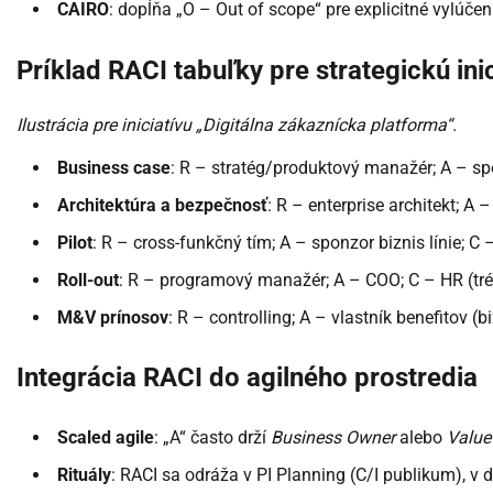
CAIRO
: dopĺňa „O – Out of scope“ pre explicitné vylúč
Príklad RACI tabuľky pre strategickú ini
Ilustrácia pre iniciatívu „Digitálna zákaznícka platforma“.
Business case
: R – stratég/produktový manažér; A – spo
Architektúra a bezpečnosť
: R – enterprise architekt; A
Pilot
: R – cross-funkčný tím; A – sponzor biznis línie; C
Roll-out
: R – programový manažér; A – COO; C – HR (trén
M&V prínosov
: R – controlling; A – vlastník benefitov (b
Integrácia RACI do agilného prostredia
Scaled agile
: „A“ často drží
Business Owner
alebo
Value
Rituály
: RACI sa odráža v PI Planning (C/I publikum), v