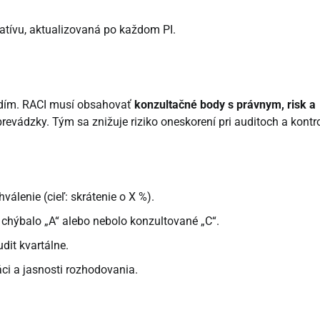
ciatívu, aktualizovaná po každom PI.
redím. RACI musí obsahovať
konzultačné body s právnym, risk a
revádzky. Tým sa znižuje riziko oneskorení pri auditoch a kontr
válenie (cieľ: skrátenie o X %).
ch chýbalo „A“ alebo nebolo konzultované „C“.
dit kvartálne.
áci a jasnosti rozhodovania.