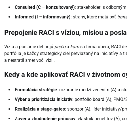
Consulted (C – konzultovaný)
: stakeholderi s odborný
Informed (I – informovaný)
: strany, ktoré majú byť
tran
Prepojenie RACI s víziou, misiou a posl
Vízia a poslanie definujú
prečo
a
kam
sa firma uberá; RACI de
portfólia je každý strategický cieľ previazaný na iniciatívy a t
a nestratil smer voči vízii.
Kedy a kde aplikovať RACI v životnom cy
Formulácia stratégie
: rozhranie medzi vedením (A) a str
Výber a prioritizácia iniciatív
: portfolio board (A), PMO/S
Realizácia a stage-gates
: sponzor (A), líder iniciatívy/
Záver a zhodnotenie prínosov
: vlastník benefitov (A), co