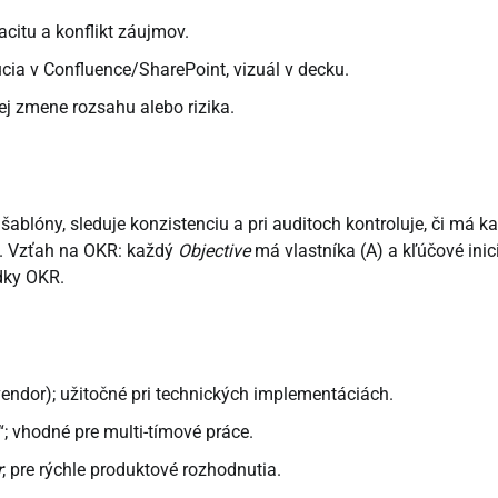
pacitu a konflikt záujmov.
úcia v Confluence/SharePoint, vizuál v decku.
nej zmene rozsahu alebo rizika.
šablóny, sleduje konzistenciu a pri auditoch kontroluje, či má k
dy. Vzťah na OKR: každý
Objective
má vlastníka (A) a kľúčové inic
edky OKR.
 vendor); užitočné pri technických implementáciách.
; vhodné pre multi-tímové práce.
r
; pre rýchle produktové rozhodnutia.