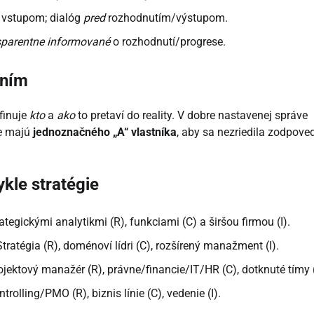
m vstupom; dialóg
pred
rozhodnutím/výstupom.
sparentne informované
o rozhodnutí/progrese.
aním
finuje
kto
a
ako
to pretaví do reality. V dobre nastavenej správe
ie majú
jednoznačného „A“ vlastníka
, aby sa nezriedila zodpove
kle stratégie
ategickými analytikmi (R), funkciami (C) a širšou firmou (I).
tratégia (R), doménoví lídri (C), rozšírený manažment (I).
projektový manažér (R), právne/financie/IT/HR (C), dotknuté tímy (
ntrolling/PMO (R), biznis línie (C), vedenie (I).