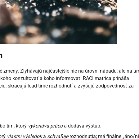
h
né zmeny. Zlyhávajú najčastejšie nie na úrovni nápadu, ale na úr
, koho konzultovať a koho informovať. RACI matrica prináša
kciu, skracujú lead time rozhodnutí a zvyšujú zodpovednosť za
bo tím, ktorý
vykonáva prácu
a dodáva výstup.
torý
vlastní výsledok
a
schvaľuje
rozhodnutia; má finálne „áno/ni