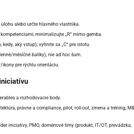
e úlohu alebo určte hlavného vlastníka.
 a kompetenciami; minimalizujte „R“ mimo gemba.
, kedy, aký vstup); vyhnite sa „C“ pre istotu.
denné/měsíčné balíky), nie ad hoc šum.
y/ikony pre rýchlu orientáciu.
niciatívu
iverables a rozhodovacie body.
itektúra, právne a compliance, pilot, roll-out, zmena a tréning, M
 líder iniciatívy, PMO, doménové tímy (produkt, IT/OT, prevádzka,