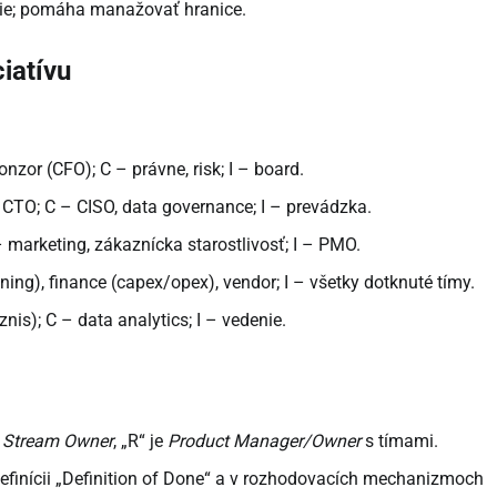
enie; pomáha manažovať hranice.
ciatívu
nzor (CFO); C – právne, risk; I – board.
 – CTO; C – CISO, data governance; I – prevádzka.
 – marketing, zákaznícka starostlivosť; I – PMO.
ing), finance (capex/opex), vendor; I – všetky dotknuté tímy.
iznis); C – data analytics; I – vedenie.
 Stream Owner
, „R“ je
Product Manager/Owner
s tímami.
 definícii „Definition of Done“ a v rozhodovacích mechanizmoch