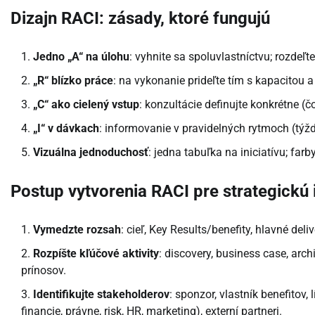
Dizajn RACI: zásady, ktoré fungujú
Jedno „A“ na úlohu
: vyhnite sa spoluvlastníctvu; rozdeľt
„R“ blízko práce
: na vykonanie prideľte tím s kapacitou
„C“ ako cielený vstup
: konzultácie definujte konkrétne (čo
„I“ v dávkach
: informovanie v pravidelných rytmoch (týž
Vizuálna jednoduchosť
: jedna tabuľka na iniciatívu; farb
Postup vytvorenia RACI pre strategickú i
Vymedzte rozsah
: cieľ, Key Results/benefity, hlavné del
Rozpíšte kľúčové aktivity
: discovery, business case, arch
prínosov.
Identifikujte stakeholderov
: sponzor, vlastník benefitov,
financie, právne, risk, HR, marketing), externí partneri.