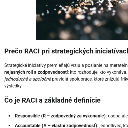
Prečo RACI pri strategických iniciatívac
Strategické iniciatívy premieňajú víziu a poslanie na merateľ
nejasných rolí a zodpovedností
: kto rozhoduje, kto vykonáva
jednoduché a spoločné
pravidlá spolupráce, ktoré znižujú fri
výsledky.
Čo je RACI a základné definície
Responsible (R – zodpovedný za vykonanie)
: osoba ale
Accountable (A – vlastní zodpovednosť)
: jednotlivec, k