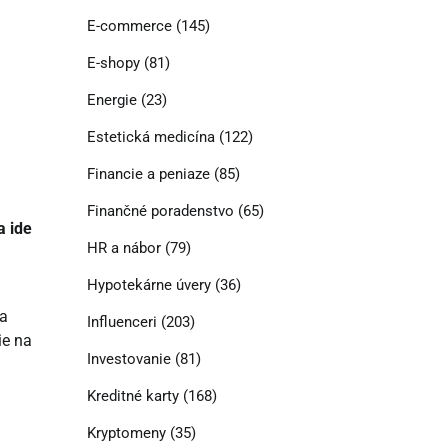
E-commerce
(145)
E-shopy
(81)
Energie
(23)
Estetická medicína
(122)
Financie a peniaze
(85)
Finančné poradenstvo
(65)
a ide
HR a nábor
(79)
Hypotekárne úvery
(36)
sa
Influenceri
(203)
ie na
Investovanie
(81)
Kreditné karty
(168)
Kryptomeny
(35)