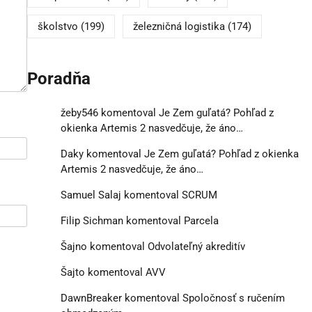
školstvo
(199)
železničná logistika
(174)
Poradňa
žeby546
komentoval
Je Zem guľatá? Pohľad z
okienka Artemis 2 nasvedčuje, že áno…
Daky
komentoval
Je Zem guľatá? Pohľad z okienka
Artemis 2 nasvedčuje, že áno…
Samuel Salaj
komentoval
SCRUM
Filip Sichman
komentoval
Parcela
Šajno
komentoval
Odvolateľný akreditív
Šajto
komentoval
AVV
DawnBreaker
komentoval
Spoločnosť s ručením