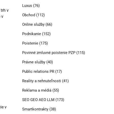
Luxus
(76)
trh v
Obchod
(112)
 v
Online služby
(66)
Podnikanie
(152)
Poistenie
(175)
Povinné zmluvné poistenie PZP
(115)
Právne služby
(40)
Public relations PR
(17)
Reality a nehnuteľnosti
(41)
Reklama a médiá
(55)
SEO GEO AEO LLM
(173)
ie v
Smartkontrakty
(38)