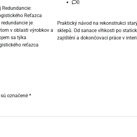
0
j Redundancie:
gistického Reťazca
 redundancie je
Praktický návod na rekonstrukci star
tom v oblasti výrobkov a
sklepů. Od sanace vlhkosti po static
pojem sa týka
zajištění a dokončovací práce v interi
gistického reťazca
 sú označené
*