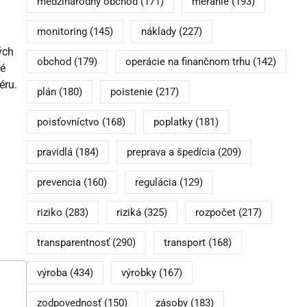
medzinárodný obchod
(171)
meranie
(193)
monitoring
(145)
náklady
(227)
ých
obchod
(179)
operácie na finančnom trhu
(142)
ké
éru.
plán
(180)
poistenie
(217)
poisťovníctvo
(168)
poplatky
(181)
pravidlá
(184)
preprava a špedícia
(209)
prevencia
(160)
regulácia
(129)
riziko
(283)
riziká
(325)
rozpočet
(217)
transparentnosť
(290)
transport
(168)
výroba
(434)
výrobky
(167)
zodpovednosť
(150)
zásoby
(183)