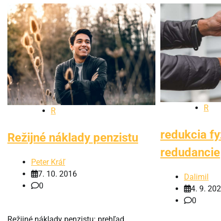
R
R
redukcia fy
Režijné náklady penzistu
redudancie
Peter Kráľ
7. 10. 2016
Dalimil
0
4. 9. 20
0
Režijné náklady penzistu: prehľad