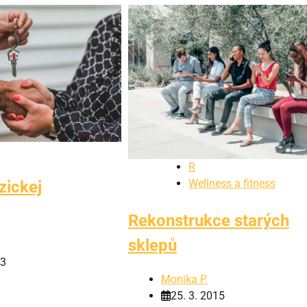
R
Wellness a fitness
zickej
Rekonstrukce starých
sklepů
23
Monika P.
25. 3. 2015