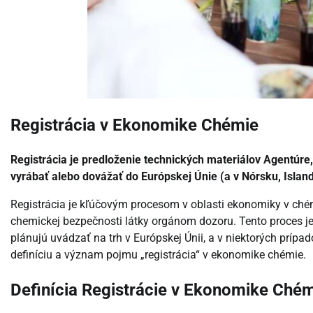
Registrácia v Ekonomike Chémie
Registrácia je predloženie technických materiálov Agentúre, 
vyrábať alebo dovážať do Európskej Únie (a v Nórsku, Islande
Registrácia je kľúčovým procesom v oblasti ekonomiky v chémi
chemickej bezpečnosti látky orgánom dozoru. Tento proces j
plánujú uvádzať na trh v Európskej Únii, a v niektorých prípa
definíciu a význam pojmu „registrácia“ v ekonomike chémie.
Definícia Registrácie v Ekonomike Ché