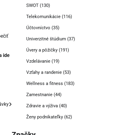
SWOT
(130)
Telekomunikácie
(116)
Účtovníctvo
(35)
ečiť
Univerzitné štúdium
(37)
Úvery a pôžičky
(191)
a ide
Vzdelávanie
(19)
Vzťahy a randenie
(53)
Wellness a fitness
(183)
Zamestnanie
(44)
ávky
Zdravie a výživa
(40)
Ženy podnikateľky
(62)
Značky