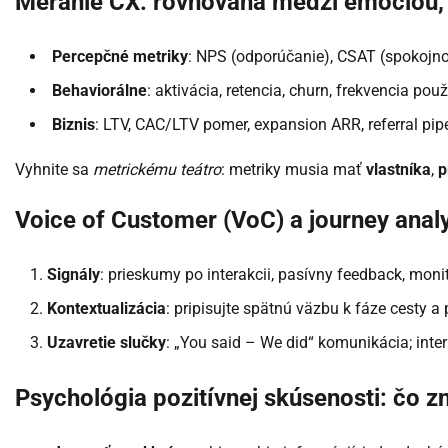
Meranie CX: rovnováha medzi emóciou,
Percepčné metriky
: NPS (odporúčanie), CSAT (spokojnosť
Behaviorálne
: aktivácia, retencia, churn, frekvencia pou
Biznis
: LTV, CAC/LTV pomer, expansion ARR, referral pipe
Vyhnite sa
metrickému teátro
: metriky musia mať
vlastníka
,
p
Voice of Customer (VoC) a journey analy
Signály
: prieskumy po interakcii, pasívny feedback, monit
Kontextualizácia
: pripisujte spätnú väzbu k fáze cesty 
Uzavretie slučky
: „You said – We did“ komunikácia; inter
Psychológia pozitívnej skúsenosti: čo zn