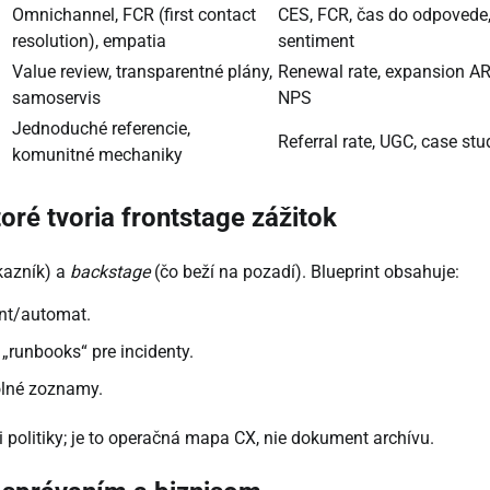
Omnichannel, FCR (first contact
CES, FCR, čas do odpovede
resolution), empatia
sentiment
Value review, transparentné plány,
Renewal rate, expansion AR
samoservis
NPS
Jednoduché referencie,
Referral rate, UGC, case stu
komunitné mechaniky
oré tvoria frontstage zážitok
kazník) a
backstage
(čo beží na pozadí). Blueprint obsahuje:
ent/automat.
 „runbooks“ pre incidenty.
rolné zoznamy.
 politiky; je to operačná mapa CX, nie dokument archívu.