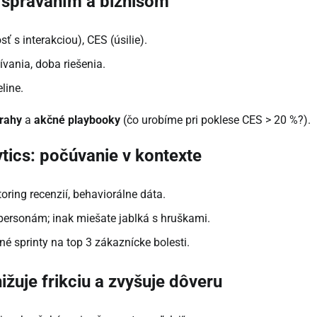
 správaním a biznisom
 s interakciou), CES (úsilie).
žívania, doba riešenia.
line.
rahy
a
akčné playbooky
(čo urobíme pri poklese CES > 20 %?).
tics: počúvanie v kontexte
oring recenzií, behaviorálne dáta.
a personám; inak miešate jablká s hruškami.
né sprinty na top 3 zákaznícke bolesti.
ižuje frikciu a zvyšuje dôveru