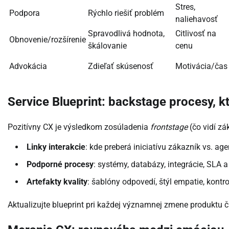
Stres,
Podpora
Rýchlo riešiť problém
naliehavosť
Spravodlivá hodnota,
Citlivosť na
Obnovenie/rozšírenie
škálovanie
cenu
Advokácia
Zdieľať skúsenosť
Motivácia/čas
Service Blueprint: backstage procesy, kt
Pozitívny CX je výsledkom zosúladenia
frontstage
(čo vidí zá
Linky interakcie
: kde preberá iniciatívu zákazník vs. ag
Podporné procesy
: systémy, databázy, integrácie, SLA a
Artefakty kvality
: šablóny odpovedí, štýl empatie, kont
Aktualizujte blueprint pri každej významnej zmene produktu či