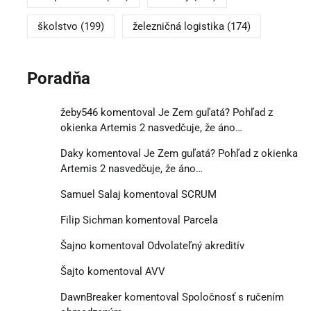
školstvo
(199)
železničná logistika
(174)
Poradňa
žeby546
komentoval
Je Zem guľatá? Pohľad z
okienka Artemis 2 nasvedčuje, že áno…
Daky
komentoval
Je Zem guľatá? Pohľad z okienka
Artemis 2 nasvedčuje, že áno…
Samuel Salaj
komentoval
SCRUM
Filip Sichman
komentoval
Parcela
Šajno
komentoval
Odvolateľný akreditív
Šajto
komentoval
AVV
DawnBreaker
komentoval
Spoločnosť s ručením