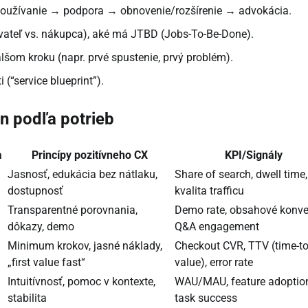
oužívanie → podpora → obnovenie/rozšírenie → advokácia.
žívateľ vs. nákupca), aké má JTBD (Jobs-To-Be-Done).
alšom kroku (napr. prvé spustenie, prvý problém).
 (“service blueprint”).
jn podľa potrieb
a
Princípy pozitívneho CX
KPI/Signály
Jasnosť, edukácia bez nátlaku,
Share of search, dwell time,
dostupnosť
kvalita trafficu
Transparentné porovnania,
Demo rate, obsahové konver
dôkazy, demo
Q&A engagement
Minimum krokov, jasné náklady,
Checkout CVR, TTV (time-to
„first value fast“
value), error rate
Intuitívnosť, pomoc v kontexte,
WAU/MAU, feature adoptio
stabilita
task success