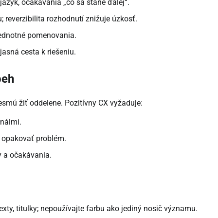
 jazyk, očakávania „čo sa stane ďalej“.
 reverzibilita rozhodnutí znižuje úzkosť.
 jednotné pomenovania.
jasná cesta k riešeniu.
beh
) nesmú žiť oddelene. Pozitívny CX vyžaduje:
análmi.
sí opakovať problém.
y a očakávania.
texty, titulky; nepoužívajte farbu ako jediný nosič významu.