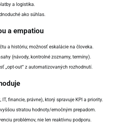
latby a logistika.
ednoduché ako súhlas.
ťou a empatiou
čtu a históriu; možnosť eskalácie na človeka.
zásahy (návody, kontrolné zoznamy, termíny).
osť „opt-out“ z automatizovaných rozhodnutí.
zhoduje
IT, financie, právne), ktorý spravuje KPI a priority.
najvyššou stratou hodnoty/emočným prepadom.
nciu problémov, nie len reaktívnu podporu.