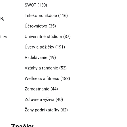
,
SWOT
(130)
Telekomunikácie
(116)
R,
Účtovníctvo
(35)
dies
Univerzitné štúdium
(37)
Úvery a pôžičky
(191)
Vzdelávanie
(19)
Vzťahy a randenie
(53)
Wellness a fitness
(183)
Zamestnanie
(44)
Zdravie a výživa
(40)
Ženy podnikateľky
(62)
Značky