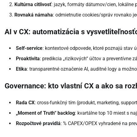
Kultúrna citlivosť
: jazyk, formáty dátumov/cien, lokálne p
Rovnaká námaha
: odmietnutie cookies/správ rovnako j
AI v CX: automatizácia s vysvetliteľnos
Self-service
: kontextové odpovede, ktoré poznajú stav ú
Proaktivita
: predikcia „rizikových“ účtov a preventívne 
Etika
: transparentné označenie AI, auditné logy a možn
Governance: kto vlastní CX a ako sa ro
Rada CX
: cross-funkčný tím (produkt, marketing, support, 
„Moment of Truth“ backlog
: kvartálne top 10 miest s 
Rozpočtové pravidlá
: % CAPEX/OPEX vyhradené na preve