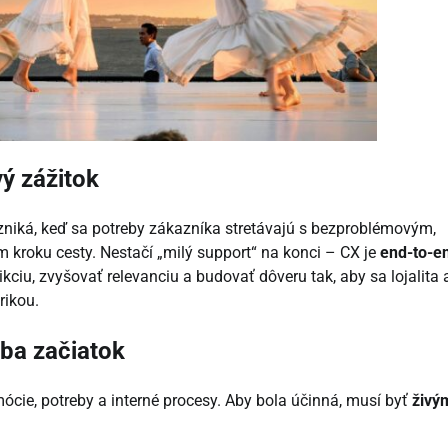
ý zážitok
zniká, keď sa potreby zákazníka stretávajú s bezproblémovým,
roku cesty. Nestačí „milý support“ na konci – CX je
end-to-e
ikciu, zvyšovať relevanciu a budovať dôveru tak, aby sa lojalita 
rikou.
ba začiatok
ócie, potreby a interné procesy. Aby bola účinná, musí byť
živý