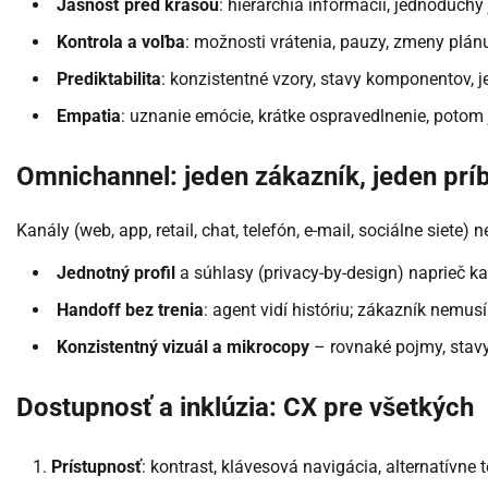
Jasnosť pred krásou
: hierarchia informácií, jednoduchý
Kontrola a voľba
: možnosti vrátenia, pauzy, zmeny plánu;
Prediktabilita
: konzistentné vzory, stavy komponentov,
Empatia
: uznanie emócie, krátke ospravedlnenie, potom 
Omnichannel: jeden zákazník, jeden prí
Kanály (web, app, retail, chat, telefón, e-mail, sociálne siete
Jednotný profil
a súhlasy (privacy-by-design) naprieč k
Handoff bez trenia
: agent vidí históriu; zákazník nemu
Konzistentný vizuál a mikrocopy
– rovnaké pojmy, stav
Dostupnosť a inklúzia: CX pre všetkých
Prístupnosť
: kontrast, klávesová navigácia, alternatívne 