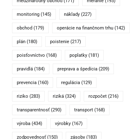
medzinárodný obchod
(171)
meranie
(193)
monitoring
(145)
náklady
(227)
obchod
(179)
operácie na finančnom trhu
(142)
plán
(180)
poistenie
(217)
poisťovníctvo
(168)
poplatky
(181)
pravidlá
(184)
preprava a špedícia
(209)
prevencia
(160)
regulácia
(129)
riziko
(283)
riziká
(324)
rozpočet
(216)
transparentnosť
(290)
transport
(168)
výroba
(434)
výrobky
(167)
zodpovednosť
(150)
zásoby
(183)