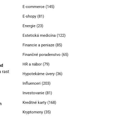
E-commerce
(145)
E-shopy
(81)
Energie
(23)
Estetická medicína
(122)
Financie a peniaze
(85)
Finančné poradenstvo
(65)
HR a nábor
(79)
nd
a rast
Hypotekárne úvery
(36)
Influenceri
(203)
Investovanie
(81)
Kreditné karty
(168)
m
Kryptomeny
(35)