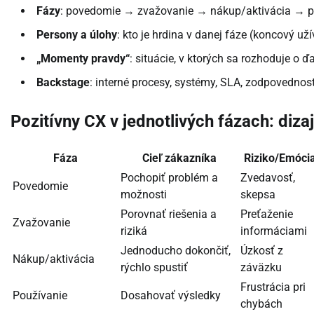
Fázy
: povedomie → zvažovanie → nákup/aktivácia → p
Persony a úlohy
: kto je hrdina v danej fáze (koncový u
„Momenty pravdy“
: situácie, v ktorých sa rozhoduje o ď
Backstage
: interné procesy, systémy, SLA, zodpovednosti
Pozitívny CX v jednotlivých fázach: diza
Fáza
Cieľ zákazníka
Riziko/Emóci
Pochopiť problém a
Zvedavosť,
Povedomie
možnosti
skepsa
Porovnať riešenia a
Preťaženie
Zvažovanie
riziká
informáciami
Jednoducho dokončiť,
Úzkosť z
Nákup/aktivácia
rýchlo spustiť
záväzku
Frustrácia pri
Používanie
Dosahovať výsledky
chybách