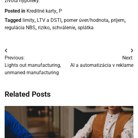
života hypotéky.
Posted in
Kreditné karty
,
P
Tagged
limity
,
LTV a DSTI
,
pomer úver/hodnota
,
príjem
,
regulácia NBS
,
riziko
,
schválenie
,
splátka
Navigácia
Previous:
Next:
v
Lights out manufacturing,
AI a automatizácia v reklame
unmaned manufacturing
článku
Related Posts