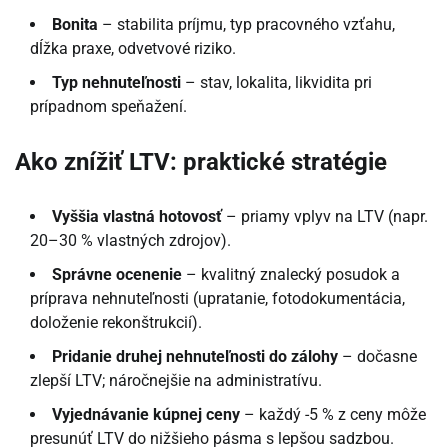
Bonita
– stabilita príjmu, typ pracovného vzťahu,
dĺžka praxe, odvetvové riziko.
Typ nehnuteľnosti
– stav, lokalita, likvidita pri
prípadnom speňažení.
Ako znížiť LTV: praktické stratégie
Vyššia vlastná hotovosť
– priamy vplyv na LTV (napr.
20–30 % vlastných zdrojov).
Správne ocenenie
– kvalitný znalecký posudok a
príprava nehnuteľnosti (upratanie, fotodokumentácia,
doloženie rekonštrukcií).
Pridanie druhej nehnuteľnosti do zálohy
– dočasne
zlepší LTV; náročnejšie na administratívu.
Vyjednávanie kúpnej ceny
– každý -5 % z ceny môže
presunúť LTV do nižšieho pásma s lepšou sadzbou.