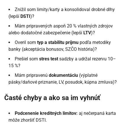
Znížil som limity/karty a konsolidoval drobné dlhy
(lepší
DSTI
)?
Mám pripravených aspoň 20 % vlastných zdrojov
alebo dodatočné zabezpečenie (lepší
LTV
)?
Overil som
typ a stabilitu príjmu
podľa metodiky
banky (akceptácia bonusov, SZČO história)?
Prešiel som
stres test
sadzby a udržal rezervu 10–
15 %?
Mám pripravenú
dokumentáciu
(výplatné
pásky/daňové priznanie, LV, posudok, kúpna zmluva)?
Časté chyby a ako sa im vyhnúť
Podcenenie kreditných limitov:
aj nečerpaná karta
môže zhoršiť DSTI.