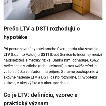
Prečo LTV a DSTI rozhodujú o
hypotéke
Pri posudzovaní hypotekárneho úveru patria ukazovatele
LTV
(Loan-to-Value) a
DSTI
(Debt Service-to-Income) medzi
najdôležitejšie metriky rizika. Banka nimi odhaduje,
koľko
rizika
nesie v zálohe (nehnuteľnosti) a
ako udržateľná
je
vaša splátka vzhľadom na príjem. Správne pochopenie a
aktívne riadenie LTV a DSTI často rozhodne, či hypotéku
získate, v akej výške a s akou sadzbou.
Čo je LTV: definícia, vzorec a
praktický význam