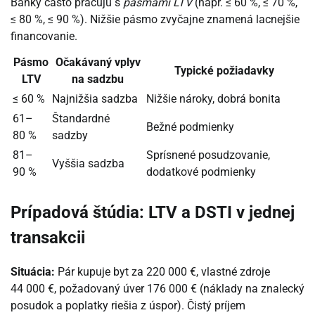
Banky často pracujú s
pásmami LTV
(napr. ≤ 60 %, ≤ 70 %,
≤ 80 %, ≤ 90 %). Nižšie pásmo zvyčajne znamená lacnejšie
financovanie.
Pásmo
Očakávaný vplyv
Typické požiadavky
LTV
na sadzbu
≤ 60 %
Najnižšia sadzba
Nižšie nároky, dobrá bonita
61–
Štandardné
Bežné podmienky
80 %
sadzby
81–
Sprísnené posudzovanie,
Vyššia sadzba
90 %
dodatkové podmienky
Prípadová štúdia: LTV a DSTI v jednej
transakcii
Situácia:
Pár kupuje byt za 220 000 €, vlastné zdroje
44 000 €, požadovaný úver 176 000 € (náklady na znalecký
posudok a poplatky riešia z úspor). Čistý príjem