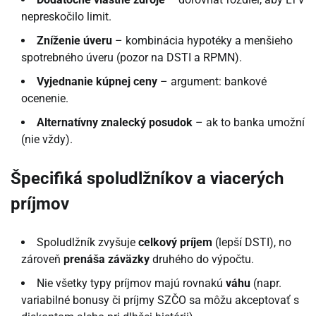
nepreskočilo limit.
Zníženie úveru
– kombinácia hypotéky a menšieho
spotrebného úveru (pozor na DSTI a RPMN).
Vyjednanie kúpnej ceny
– argument: bankové
ocenenie.
Alternatívny znalecký posudok
– ak to banka umožní
(nie vždy).
Špecifiká spoludlžníkov a viacerých
príjmov
Spoludlžník zvyšuje
celkový príjem
(lepší DSTI), no
zároveň
prenáša záväzky
druhého do výpočtu.
Nie všetky typy príjmov majú rovnakú
váhu
(napr.
variabilné bonusy či príjmy SZČO sa môžu akceptovať s