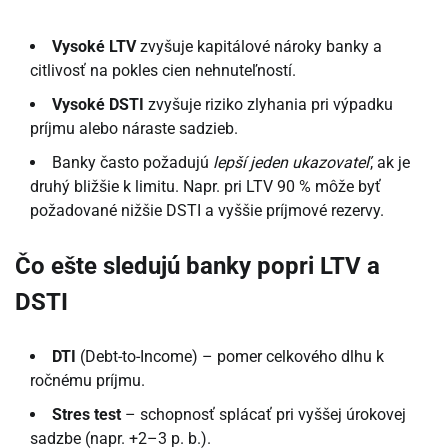
Vysoké LTV
zvyšuje kapitálové nároky banky a
citlivosť na pokles cien nehnuteľností.
Vysoké DSTI
zvyšuje riziko zlyhania pri výpadku
príjmu alebo náraste sadzieb.
Banky často požadujú
lepší jeden ukazovateľ
, ak je
druhý bližšie k limitu. Napr. pri LTV 90 % môže byť
požadované nižšie DSTI a vyššie príjmové rezervy.
Čo ešte sledujú banky popri LTV a
DSTI
DTI
(Debt-to-Income) – pomer celkového dlhu k
ročnému príjmu.
Stres test
– schopnosť splácať pri vyššej úrokovej
sadzbe (napr. +2–3 p. b.).