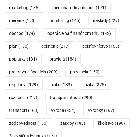
marketing
(135)
medzinárodný obchod
(171)
meranie
(193)
monitoring
(145)
náklady
(227)
obchod
(179)
operácie na finančnom trhu
(142)
plán
(180)
poistenie
(217)
poisťovníctvo
(168)
poplatky
(181)
pravidlá
(184)
preprava a špedícia
(209)
prevencia
(160)
regulácia
(129)
riziko
(283)
riziká
(325)
rozpočet
(217)
transparentnosť
(290)
transport
(168)
výroba
(434)
výrobky
(167)
zodpovednosť
(150)
zásoby
(183)
školstvo
(199)
železničná logistika
(174)