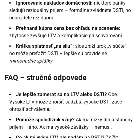
Ignorovanie nákladov domácnosti:
niektoré banky
sledujú reziduálny príjem – formálne zvládnete DSTI, no
neprejdete reziduom.
Prehnaná kúpna cena bez ohľadu na ocenenie:
zbytočne zvyšuje LTV a komplikácie pri schvaľovaní.
Krátka splatnosť „na silu”:
síce zníži úrok „v súčte”,
no môže preťažiť DSTI – lepšie sú pravidelné
mimoriadne splátky
.
FAQ – stručné odpovede
Je lepšie zamerať sa na LTV alebo DSTI?
Obe.
Vysoké LTV môže zhoršiť sadzbu, vysoké DSTI zase
ohroziť schválenie.
Pomôže spoludlžník vždy?
Ak má nízky dlh a stabilný
príjem – áno. Ak má vysoké záväzky – nemusí.
Čo ak mi vyjde LTV, ale padám na DSTI?
Znížiť