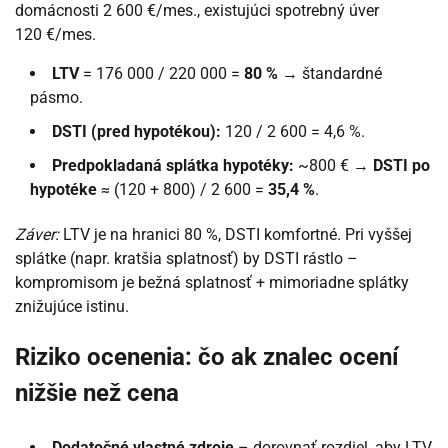
domácnosti 2 600 €/mes., existujúci spotrebný úver
120 €/mes.
LTV
= 176 000 / 220 000 =
80 %
→ štandardné
pásmo.
DSTI (pred hypotékou):
120 / 2 600 = 4,6 %.
Predpokladaná splátka hypotéky:
~800 € →
DSTI po
hypotéke
≈ (120 + 800) / 2 600 =
35,4 %
.
Záver:
LTV je na hranici 80 %, DSTI komfortné. Pri vyššej
splátke (napr. kratšia splatnosť) by DSTI rástlo –
kompromisom je bežná splatnosť + mimoriadne splátky
znižujúce istinu.
Riziko ocenenia: čo ak znalec ocení
nižšie než cena
Dodatočné vlastné zdroje
– dorovnať rozdiel, aby LTV