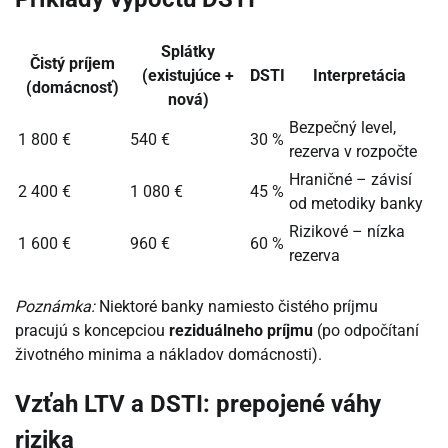
Splátky
Čistý príjem
(existujúce +
DSTI
Interpretácia
(domácnosť)
nová)
Bezpečný level,
1 800 €
540 €
30 %
rezerva v rozpočte
Hraničné – závisí
2 400 €
1 080 €
45 %
od metodiky banky
Rizikové – nízka
1 600 €
960 €
60 %
rezerva
Poznámka:
Niektoré banky namiesto čistého príjmu
pracujú s koncepciou
reziduálneho príjmu
(po odpočítaní
životného minima a nákladov domácnosti).
Vzťah LTV a DSTI: prepojené váhy
rizika