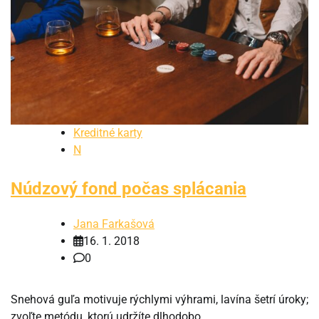
Kreditné karty
N
Núdzový fond počas splácania
Jana Farkašová
16. 1. 2018
0
Snehová guľa motivuje rýchlymi výhrami, lavína šetrí úroky;
zvoľte metódu, ktorú udržíte dlhodobo.