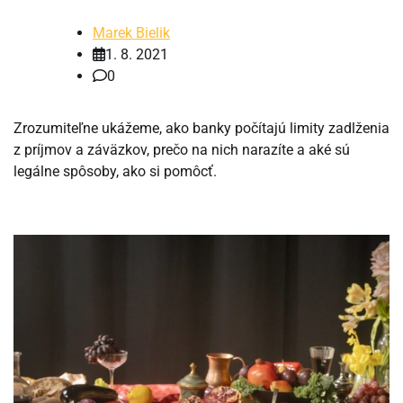
Marek Bielik
1. 8. 2021
0
Zrozumiteľne ukážeme, ako banky počítajú limity zadlženia
z príjmov a záväzkov, prečo na nich narazíte a aké sú
legálne spôsoby, ako si pomôcť.