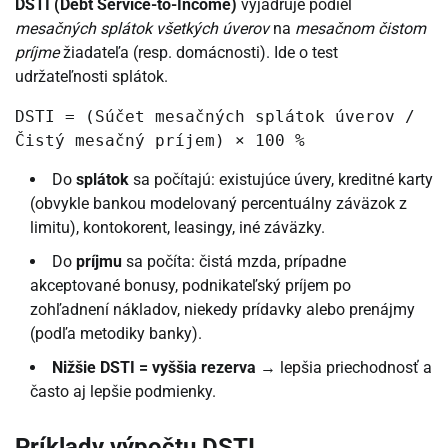
DSTI (Debt Service-to-Income)
vyjadruje podiel
mesačných splátok všetkých úverov
na
mesačnom čistom
príjme
žiadateľa (resp. domácnosti). Ide o test
udržateľnosti splátok.
DSTI = (Súčet mesačných splátok úverov /
Čistý mesačný príjem) × 100 %
Do
splátok
sa počítajú: existujúce úvery, kreditné karty
(obvykle bankou modelovaný percentuálny záväzok z
limitu), kontokorent, leasingy, iné záväzky.
Do
príjmu
sa počíta: čistá mzda, prípadne
akceptované bonusy, podnikateľský príjem po
zohľadnení nákladov, niekedy prídavky alebo prenájmy
(podľa metodiky banky).
Nižšie DSTI = vyššia rezerva
→ lepšia priechodnosť a
často aj lepšie podmienky.
Príklady výpočtu DSTI