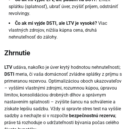
splátku (splatnosť), ubrať úver, zvýšiť príjem, odstrániť
revolvingy.
Čo ak mi vyjde DSTI, ale LTV je vysoké?
Viac
vlastných zdrojov, nižšia kúpna cena, druhá
nehnuteľnosť do zálohy.
Zhrnutie
LTV
udáva, nakoľko je úver krytý hodnotou nehnuteľnosti;
DSTI
meria, či vaša domácnosť zvládne splátky z príjmu s
primeranou rezervou. Optimalizáciou oboch ukazovateľov
– vyššími vlastnými zdrojmi, rozumnou kúpou, úpravou
limitov, konsolidáciou drobných dlhov a správnym
nastavením splatnosti – zvýšite šancu na schválenie a
získate lepšiu sadzbu. Vždy si spravte stres test na vyššie
sadzby a nechajte si v rozpočte
bezpečnostnú rezervu
;
práve tá rozhoduje o udržateľnosti bývania počas celého