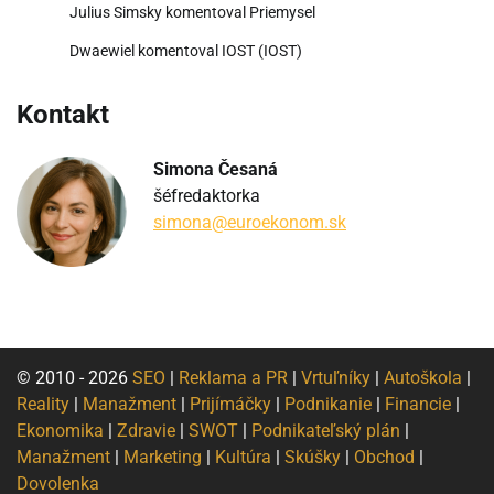
Julius Simsky
komentoval
Priemysel
Dwaewiel
komentoval
IOST (IOST)
Kontakt
Simona Česaná
šéfredaktorka
simona@euroekonom.sk
© 2010 - 2026
SEO
|
Reklama a PR
|
Vrtuľníky
|
Autoškola
|
Reality
|
Manažment
|
Prijímáčky
|
Podnikanie
|
Financie
|
Ekonomika
|
Zdravie
|
SWOT
|
Podnikateľský plán
|
Manažment
|
Marketing
|
Kultúra
|
Skúšky
|
Obchod
|
Dovolenka