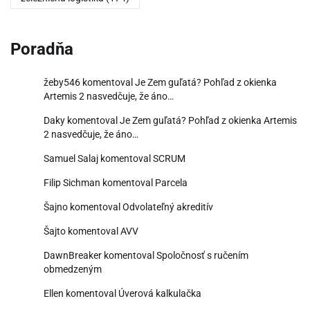
Poradňa
žeby546
komentoval
Je Zem guľatá? Pohľad z okienka
Artemis 2 nasvedčuje, že áno…
Daky
komentoval
Je Zem guľatá? Pohľad z okienka Artemis
2 nasvedčuje, že áno…
Samuel Salaj
komentoval
SCRUM
Filip Sichman
komentoval
Parcela
Šajno
komentoval
Odvolateľný akreditív
Šajto
komentoval
AVV
DawnBreaker
komentoval
Spoločnosť s ručením
obmedzeným
Ellen
komentoval
Úverová kalkulačka