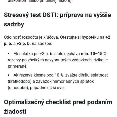
diskontom alebo pri dlhšej histórii).
Stresový test DSTI: príprava na vyššie
sadzby
Odolnosť rozpočtu je kľúčová. Otestujte si hypotéku na
+2
p. b.
a
+3 p. b.
na sadzbe:
Ak splátka pri +3 p. b. stále necháva
min. 10–15 %
rezervy po všetkých nevyhnutných výdavkoch, riziko je
primerané.
Ak rezerva klesne pod 10 %, zvážte dlhšiu splatnosť
(krátkodobo) a záväzok mimoriadnych splátok
(dlhodobo), prípadne nižší úver.
Optimalizačný checklist pred podaním
žiadosti