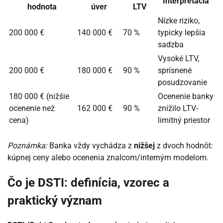
Interpretácia
hodnota
úver
LTV
Nízke riziko,
200 000 €
140 000 €
70 %
typicky lepšia
sadzba
Vysoké LTV,
200 000 €
180 000 €
90 %
sprísnené
posudzovanie
180 000 € (nižšie
Ocenenie banky
ocenenie než
162 000 €
90 %
znížilo LTV-
cena)
limitný priestor
Poznámka:
Banka vždy vychádza z
nižšej
z dvoch hodnôt:
kúpnej ceny alebo ocenenia znalcom/interným modelom.
Čo je DSTI: definícia, vzorec a
praktický význam