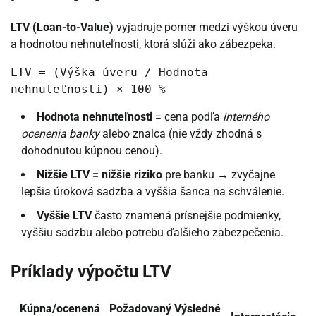
LTV (Loan-to-Value)
vyjadruje pomer medzi výškou úveru
a hodnotou nehnuteľnosti, ktorá slúži ako zábezpeka.
LTV = (Výška úveru / Hodnota
nehnuteľnosti) × 100 %
Hodnota nehnuteľnosti
= cena podľa
interného
ocenenia banky
alebo znalca (nie vždy zhodná s
dohodnutou kúpnou cenou).
Nižšie LTV = nižšie riziko
pre banku → zvyčajne
lepšia úroková sadzba a vyššia šanca na schválenie.
Vyššie LTV
často znamená prísnejšie podmienky,
vyššiu sadzbu alebo potrebu ďalšieho zabezpečenia.
Príklady výpočtu LTV
Kúpna/ocenená
Požadovaný
Výsledné