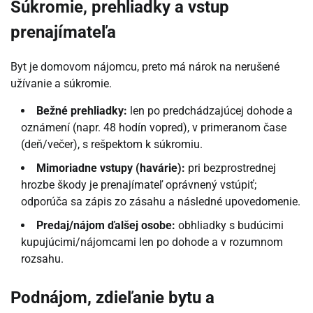
Súkromie, prehliadky a vstup
prenajímateľa
Byt je domovom nájomcu, preto má nárok na nerušené
užívanie a súkromie.
Bežné prehliadky:
len po predchádzajúcej dohode a
oznámení (napr. 48 hodín vopred), v primeranom čase
(deň/večer), s rešpektom k súkromiu.
Mimoriadne vstupy (havárie):
pri bezprostrednej
hrozbe škody je prenajímateľ oprávnený vstúpiť;
odporúča sa zápis zo zásahu a následné upovedomenie.
Predaj/nájom ďalšej osobe:
obhliadky s budúcimi
kupujúcimi/nájomcami len po dohode a v rozumnom
rozsahu.
Podnájom, zdieľanie bytu a