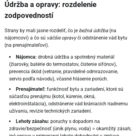
Údržba a opravy: rozdelenie
zodpovedností
Strany by mali jasne rozdeliť, čo je
bežná údržba
(na
nájomcovi) a čo sú
väčšie opravy
či odstránenie vád bytu
(na prenajímateľovi).
Nájomca:
drobná údržba a spotrebný materiál
(žiarovky, batérie do termostatov, čistenie sifónov),
prevencia škôd (vetranie, pravidelné odmrazovanie,
servis podľa návodu), včasné hlásenie porúch.
Prenajímateľ:
funkčnosť bytu a zariadení, ktoré sú
súčasťou prenájmu (kotol, kúrenie, okná,
elektroinštalácia), odstránenie vád brániacich riadnemu
užívaniu, revízie technických zariadení.
Lehoty zásahu:
poruchy s dopadom na
zdravie/bezpečnosť (únik plynu, voda) = okamžitý zásah;
iné opravy v primeranej lehote dohodnutej v zmluve.