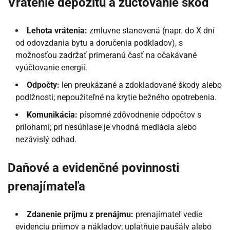
Vrátenie depozitu a zúčtovanie škôd
Lehota vrátenia:
zmluvne stanovená (napr. do X dní
od odovzdania bytu a doručenia podkladov), s
možnosťou zadržať primeranú časť na očakávané
vyúčtovanie energií.
Odpočty:
len preukázané a zdokladované škody alebo
podlžnosti; nepoužiteľné na krytie bežného opotrebenia.
Komunikácia:
písomné zdôvodnenie odpočtov s
prílohami; pri nesúhlase je vhodná mediácia alebo
nezávislý odhad.
Daňové a evidenčné povinnosti
prenajímateľa
Zdanenie príjmu z prenájmu:
prenajímateľ vedie
evidenciu príjmov a nákladov; uplatňuje paušály alebo