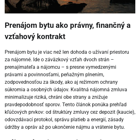
Prenájom bytu ako právny, finančný a
vzťahový kontrakt
Prenájom bytu je viac než len dohoda o užívaní priestoru
za nájomné. Ide o záväzkový vzťah dvoch strán –
prenajímateľa a nájomcu – s presne vymedzenými
právami a povinnosťami, peňažným plnením,
zodpovednosťou za škody, ako aj režimom ochrany
súkromia a osobných údajov. Kvalitná nájomná zmluva
minimalizuje riziká, chráni obe strany a znižuje
pravdepodobnosť sporov. Tento článok ponúka prehľad
kľúčových prvkov: od štruktúry zmluvy cez depozit (kaucie),
odovzdávací protokol, správu platieb a energií, zásady
údržby a opráv až po ukončenie nájmu a vrátenie bytu.