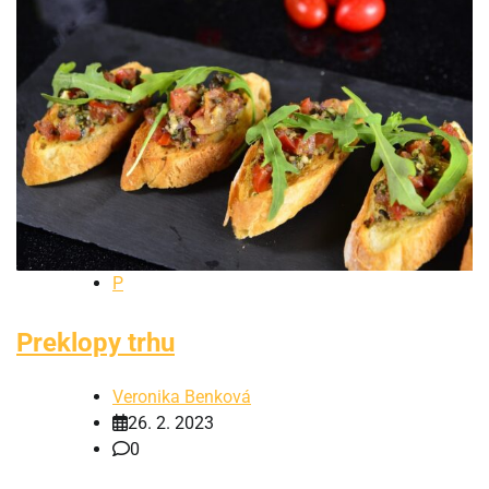
P
Preklopy trhu
Veronika Benková
26. 2. 2023
0