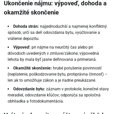
Ukončenie nájmu: výpoveď, dohoda a
okamžité skončenie
Dohoda strán:
najjednoduchší a najmenej konfliktný
spôsob; určí sa deň odovzdania bytu, vyúčtovanie a
vrátenie depozitu.
Výpoveď:
pri nájme na neurčitý čas alebo pri
dôvodoch uvedených v zmluve/zákone; výpovedná
lehota by mala byť jasne definovaná a primeraná.
Okamžité skončenie:
hrubé porušenie povinností
(neplatenie, poškodzovanie bytu, protiprávna činnosť) –
len ak to umožňuje zákon a je riadne preukázané.
Odovzdanie bytu:
záznam v protokole, konečné stavy
meradiel, odovzdanie kľúčov; odporúča sa spoločná
obhliadka a fotodokumentácia.