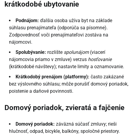
krátkodobé ubytovanie
Podnájom:
ďalšia osoba užíva byt na základe
súhlasu prenajímateľa (odporúča sa písomne).
Zodpovednosť voči prenajímateľovi zostáva na
nájomcovi.
Spolubývanie:
rozlíšte
spolunájom
(viacerí
nájomcovia priamo v zmluve) verzus
hosťovanie
(krátkodobé návštevy); nastavte limity a oznamovanie.
Krátkodobý prenájom (platformy):
často zakázané
bez výslovného súhlasu; môže porušiť domový poriadok,
poistenie a daňové povinnosti.
Domový poriadok, zvieratá a fajčenie
Domový poriadok:
záväzná súčasť zmluvy; rieši
hlučnosť, odpad, bicykle, balkóny, spoločné priestory.