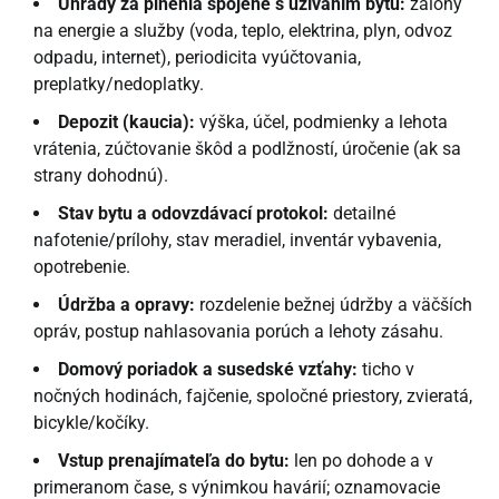
Úhrady za plnenia spojené s užívaním bytu:
zálohy
na energie a služby (voda, teplo, elektrina, plyn, odvoz
odpadu, internet), periodicita vyúčtovania,
preplatky/nedoplatky.
Depozit (kaucia):
výška, účel, podmienky a lehota
vrátenia, zúčtovanie škôd a podlžností, úročenie (ak sa
strany dohodnú).
Stav bytu a odovzdávací protokol:
detailné
nafotenie/prílohy, stav meradiel, inventár vybavenia,
opotrebenie.
Údržba a opravy:
rozdelenie bežnej údržby a väčších
opráv, postup nahlasovania porúch a lehoty zásahu.
Domový poriadok a susedské vzťahy:
ticho v
nočných hodinách, fajčenie, spoločné priestory, zvieratá,
bicykle/kočíky.
Vstup prenajímateľa do bytu:
len po dohode a v
primeranom čase, s výnimkou havárií; oznamovacie