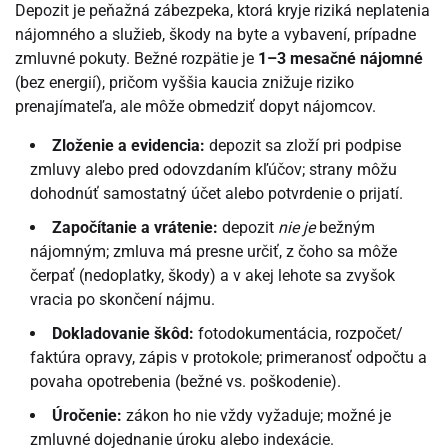
Depozit je peňažná zábezpeka, ktorá kryje riziká neplatenia
nájomného a služieb, škody na byte a vybavení, prípadne
zmluvné pokuty. Bežné rozpätie je
1–3 mesačné nájomné
(bez energií), pričom vyššia kaucia znižuje riziko
prenajímateľa, ale môže obmedziť dopyt nájomcov.
Zloženie a evidencia:
depozit sa zloží pri podpise
zmluvy alebo pred odovzdaním kľúčov; strany môžu
dohodnúť samostatný účet alebo potvrdenie o prijatí.
Započítanie a vrátenie:
depozit
nie je
bežným
nájomným; zmluva má presne určiť, z čoho sa môže
čerpať (nedoplatky, škody) a v akej lehote sa zvyšok
vracia po skončení nájmu.
Dokladovanie škôd:
fotodokumentácia, rozpočet/
faktúra opravy, zápis v protokole; primeranosť odpočtu a
povaha opotrebenia (bežné vs. poškodenie).
Úročenie:
zákon ho nie vždy vyžaduje; možné je
zmluvné dojednanie úroku alebo indexácie.