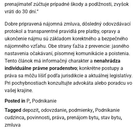
prenajímateľ zúčtuje prípadné škody a podlžnosti, zvyšok
vráti do 30 dní.“
Dobre pripravená nájomná zmluva, dôsledný odovzdávací
protokol a transparentné pravidlá pre platby, opravy a
ukončenie nájmu sú základom korektného a bezpečného
nájomného vzťahu. Obe strany ťažia z prevencie: jasného
nastavenia očakávaní, písomnej komunikácie a poistenia.
Tento článok má informačný charakter a
nenahrádza
individuálne právne poradenstvo
; konkrétne postupy a
práva sa môžu líšiť podľa jurisdikcie a aktuálnej legislatívy.
Pri pochybnostiach konzultujte advokáta alebo poradcu vo
vašej krajine.
Posted in
P
,
Podnikanie
Tagged
depozit
,
odovzdanie
,
podmienky
,
Podnikanie
cudzinca
,
povinnosti
,
práva
,
prenájom bytu
,
stav bytu
,
zmluva