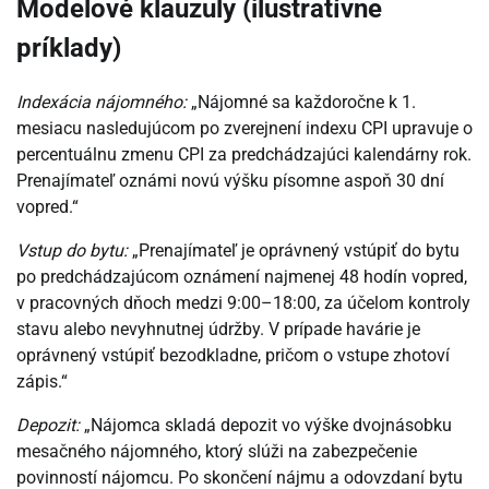
Modelové klauzuly (ilustratívne
príklady)
Indexácia nájomného:
„Nájomné sa každoročne k 1.
mesiacu nasledujúcom po zverejnení indexu CPI upravuje o
percentuálnu zmenu CPI za predchádzajúci kalendárny rok.
Prenajímateľ oznámi novú výšku písomne aspoň 30 dní
vopred.“
Vstup do bytu:
„Prenajímateľ je oprávnený vstúpiť do bytu
po predchádzajúcom oznámení najmenej 48 hodín vopred,
v pracovných dňoch medzi 9:00–18:00, za účelom kontroly
stavu alebo nevyhnutnej údržby. V prípade havárie je
oprávnený vstúpiť bezodkladne, pričom o vstupe zhotoví
zápis.“
Depozit:
„Nájomca skladá depozit vo výške dvojnásobku
mesačného nájomného, ktorý slúži na zabezpečenie
povinností nájomcu. Po skončení nájmu a odovzdaní bytu