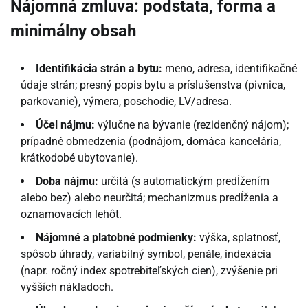
Nájomná zmluva: podstata, forma a
minimálny obsah
Identifikácia strán a bytu:
meno, adresa, identifikačné
údaje strán; presný popis bytu a príslušenstva (pivnica,
parkovanie), výmera, poschodie, LV/adresa.
Účel nájmu:
výlučne na bývanie (rezidenčný nájom);
prípadné obmedzenia (podnájom, domáca kancelária,
krátkodobé ubytovanie).
Doba nájmu:
určitá (s automatickým predĺžením
alebo bez) alebo neurčitá; mechanizmus predĺženia a
oznamovacích lehôt.
Nájomné a platobné podmienky:
výška, splatnosť,
spôsob úhrady, variabilný symbol, penále, indexácia
(napr. ročný index spotrebiteľských cien), zvýšenie pri
vyšších nákladoch.