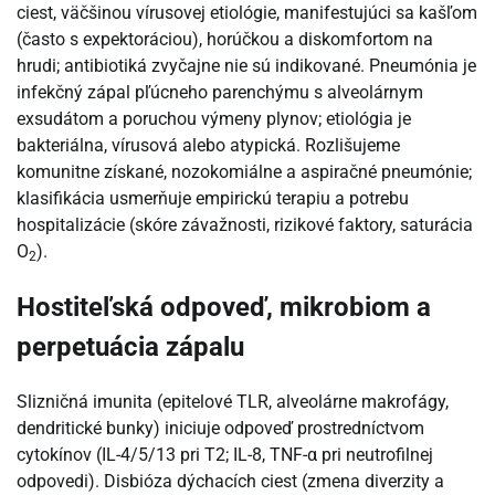
ciest, väčšinou vírusovej etiológie, manifestujúci sa kašľom
(často s expektoráciou), horúčkou a diskomfortom na
hrudi; antibiotiká zvyčajne nie sú indikované. Pneumónia je
infekčný zápal pľúcneho parenchýmu s alveolárnym
exsudátom a poruchou výmeny plynov; etiológia je
bakteriálna, vírusová alebo atypická. Rozlišujeme
komunitne získané, nozokomiálne a aspiračné pneumónie;
klasifikácia usmerňuje empirickú terapiu a potrebu
hospitalizácie (skóre závažnosti, rizikové faktory, saturácia
O
).
2
Hostiteľská odpoveď, mikrobiom a
perpetuácia zápalu
Slizničná imunita (epitelové TLR, alveolárne makrofágy,
dendritické bunky) iniciuje odpoveď prostredníctvom
cytokínov (IL-4/5/13 pri T2; IL-8, TNF-α pri neutrofilnej
odpovedi). Disbióza dýchacích ciest (zmena diverzity a