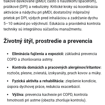
tlakové dávkované (pMDI; často s náustkom/spacerom),
práškové (DPI) a nebulizéry. Kritické kroky sú koordinácia
aktivácie a nádychu pri pMDI, dostatočný inšpiračný
prietok pri DPI, výdych pred inhaláciou a zadržanie dychu
5–10 sekúnd po vdýchnutí. Edukácia a pravidelná kontrola
techniky sú integrálnou súčasťou manažmentu.
Životný štýl, prostredie a prevencia
Eliminácia fajčenia a expozícií:
základná prevencia
COPD a zhoršovania astmy.
Kontrola domácich a pracovných alergénov/iritantov:
roztoče, plesne, zvieratá, izokyanáty, prach kovov a múky.
Fyzická aktivita a rehabilitácia:
zlepšenie kondície,
úspora dychovej práce, redukcia exacerbácií.
Výživa:
prevencia kachexie pri COPD, kontrola
hmotnosti pri astme (obezita zhoršuje kontrolu).