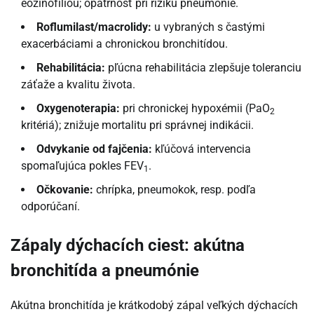
eozinofíliou; opatrnosť pri riziku pneumónie.
Roflumilast/macrolidy:
u vybraných s častými
exacerbáciami a chronickou bronchitídou.
Rehabilitácia:
pľúcna rehabilitácia zlepšuje toleranciu
záťaže a kvalitu života.
Oxygenoterapia:
pri chronickej hypoxémii (PaO
2
kritériá); znižuje mortalitu pri správnej indikácii.
Odvykanie od fajčenia:
kľúčová intervencia
spomaľujúca pokles FEV
.
1
Očkovanie:
chrípka, pneumokok, resp. podľa
odporúčaní.
Zápaly dýchacích ciest: akútna
bronchitída a pneumónie
Akútna bronchitída je krátkodobý zápal veľkých dýchacích