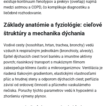
existuje kontinuum fenotypov a prekryv (overlap) najmä
medzi astmou a COPD, čo komplikuje diagnostiku a
liečebné rozhodovanie.
Základy anatómie a fyziológie: cieľové
štruktúry a mechanika dýchania
Vodivé cesty (nosohltan, hrtan, trachea, bronchy) vedú
vzduch k respiračným jednotkám (bronchioly, alveoly).
Epitel dýchacích ciest tvorí bariéru a imunitne aktívny
povrch; riasinkový transport s mukóznym filmom
zabezpečuje klírens častíc a mikroorganizmov. Ventilácia je
riadená tlakovým gradientom, elastickými vlastnosťami
pľúc a hrudnej steny a odporom dýchacích ciest; perfúzia
závisí od srdcovej činnosti a pľúcneho vaskulárneho
riečiska. Poruchy týchto parametrov vedú k hypoxémii a
zhoršeniu výmeny plynov.