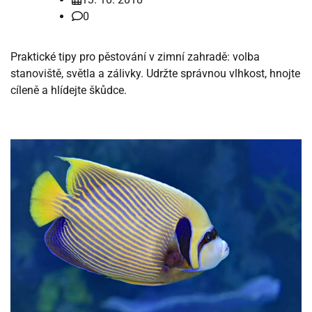
0
Praktické tipy pro pěstování v zimní zahradě: volba
stanoviště, světla a zálivky. Udržte správnou vlhkost, hnojte
cíleně a hlídejte škůdce.