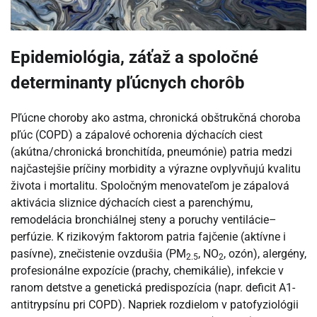
Epidemiológia, záťaž a spoločné
determinanty pľúcnych chorôb
Pľúcne choroby ako astma, chronická obštrukčná choroba
pľúc (COPD) a zápalové ochorenia dýchacích ciest
(akútna/chronická bronchitída, pneumónie) patria medzi
najčastejšie príčiny morbidity a výrazne ovplyvňujú kvalitu
života i mortalitu. Spoločným menovateľom je zápalová
aktivácia sliznice dýchacích ciest a parenchýmu,
remodelácia bronchiálnej steny a poruchy ventilácie–
perfúzie. K rizikovým faktorom patria fajčenie (aktívne i
pasívne), znečistenie ovzdušia (PM
, NO
, ozón), alergény,
2.5
2
profesionálne expozície (prachy, chemikálie), infekcie v
ranom detstve a genetická predispozícia (napr. deficit A1-
antitrypsínu pri COPD). Napriek rozdielom v patofyziológii