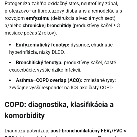
Patogenéza zahŕňa oxidačný stres, neutrofilný zápal,
proteázovo–antiproteázový disbalans a remodeláciu s
rozvojom
emfyzému
(deštrukcia alveolárnych sept)
a/alebo
chronickej bronchitídy
(produktívny kašeľ ≥ 3
mesiace počas 2 rokov).
Emfyzematický fenotyp:
dyspnoe, chudnutie,
hyperinflácia, nízky DLCO.
Bronchitický fenotyp:
produktívny kašeľ, časté
exacerbácie, vyššie riziko infekcií.
Asthma–COPD overlap (ACO):
zmiešané rysy;
zvyčajne vyšší respondér na ICS ako čistý COPD.
COPD: diagnostika, klasifikácia a
komorbidity
Diagnózu potvrdzuje
post-bronchodilatačný FEV
/FVC <
1