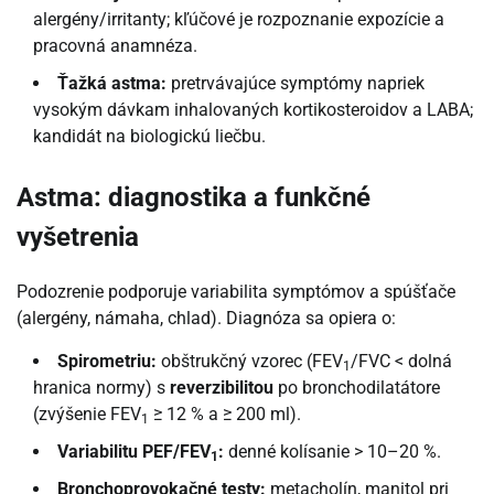
alergény/irritanty; kľúčové je rozpoznanie expozície a
pracovná anamnéza.
Ťažká astma:
pretrvávajúce symptómy napriek
vysokým dávkam inhalovaných kortikosteroidov a LABA;
kandidát na biologickú liečbu.
Astma: diagnostika a funkčné
vyšetrenia
Podozrenie podporuje variabilita symptómov a spúšťače
(alergény, námaha, chlad). Diagnóza sa opiera o:
Spirometriu:
obštrukčný vzorec (FEV
/FVC < dolná
1
hranica normy) s
reverzibilitou
po bronchodilatátore
(zvýšenie FEV
≥ 12 % a ≥ 200 ml).
1
Variabilitu PEF/FEV
:
denné kolísanie > 10–20 %.
1
Bronchoprovokačné testy:
metacholín, manitol pri