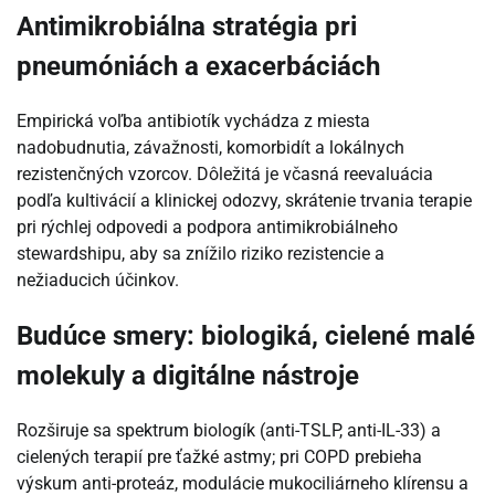
Antimikrobiálna stratégia pri
pneumóniách a exacerbáciách
Empirická voľba antibiotík vychádza z miesta
nadobudnutia, závažnosti, komorbidít a lokálnych
rezistenčných vzorcov. Dôležitá je včasná reevaluácia
podľa kultivácií a klinickej odozvy, skrátenie trvania terapie
pri rýchlej odpovedi a podpora antimikrobiálneho
stewardshipu, aby sa znížilo riziko rezistencie a
nežiaducich účinkov.
Budúce smery: biologiká, cielené malé
molekuly a digitálne nástroje
Rozširuje sa spektrum biologík (anti-TSLP, anti-IL-33) a
cielených terapií pre ťažké astmy; pri COPD prebieha
výskum anti-proteáz, modulácie mukociliárneho klírensu a