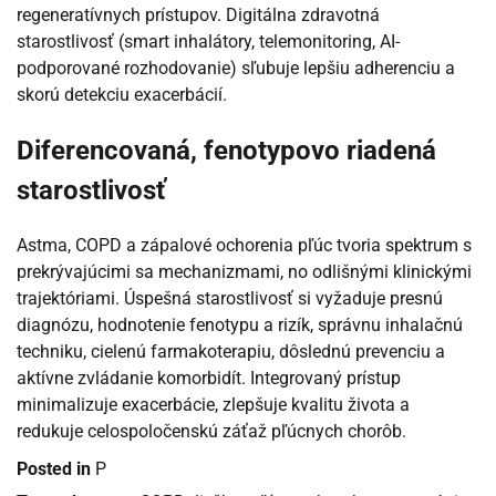
regeneratívnych prístupov. Digitálna zdravotná
starostlivosť (smart inhalátory, telemonitoring, AI-
podporované rozhodovanie) sľubuje lepšiu adherenciu a
skorú detekciu exacerbácií.
Diferencovaná, fenotypovo riadená
starostlivosť
Astma, COPD a zápalové ochorenia pľúc tvoria spektrum s
prekrývajúcimi sa mechanizmami, no odlišnými klinickými
trajektóriami. Úspešná starostlivosť si vyžaduje presnú
diagnózu, hodnotenie fenotypu a rizík, správnu inhalačnú
techniku, cielenú farmakoterapiu, dôslednú prevenciu a
aktívne zvládanie komorbidít. Integrovaný prístup
minimalizuje exacerbácie, zlepšuje kvalitu života a
redukuje celospoločenskú záťaž pľúcnych chorôb.
Posted in
P