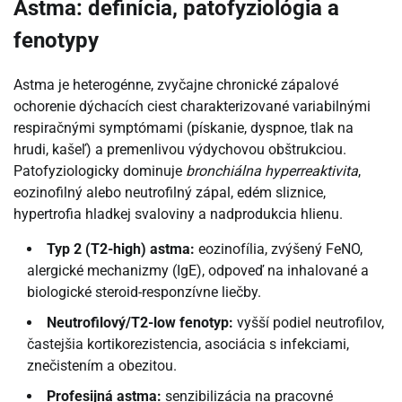
Astma: definícia, patofyziológia a
fenotypy
Astma je heterogénne, zvyčajne chronické zápalové
ochorenie dýchacích ciest charakterizované variabilnými
respiračnými symptómami (pískanie, dyspnoe, tlak na
hrudi, kašeľ) a premenlivou výdychovou obštrukciou.
Patofyziologicky dominuje
bronchiálna hyperreaktivita
,
eozinofilný alebo neutrofilný zápal, edém sliznice,
hypertrofia hladkej svaloviny a nadprodukcia hlienu.
Typ 2 (T2-high) astma:
eozinofília, zvýšený FeNO,
alergické mechanizmy (IgE), odpoveď na inhalované a
biologické steroid-responzívne liečby.
Neutrofilový/T2-low fenotyp:
vyšší podiel neutrofilov,
častejšia kortikorezistencia, asociácia s infekciami,
znečistením a obezitou.
Profesijná astma:
senzibilizácia na pracovné