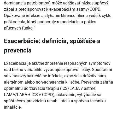
dominancia patobiontov) môže udržiavať nízkostupňový
zápal a predisponovať k exacerbáciám astmy/COPD.
Opakované infekcie a zlyhanie klírensu hlienu vedú k cyklu
poškodenia, ktorý podporuje remodeláciu a pokles
pľúcnych funkcií.
Exacerbácie: definícia, spúšťače a
prevencia
Exacerbácia je akútne zhoršenie respiračných symptómov
nad bežnú variabilitu vyžadujúce úpravu liečby. Spúšťačmi
sú vírusové/bakteriálne infekcie, expozícia dráždivinám,
alergénom alebo non-adherencia k liečbe. Prevencia zahŕňa
optimálnu udržiavaciu terapiu (ICS/LABA v astme;
LAMA/LABA ± ICS v COPD), očkovanie, vyhýbanie sa
spúšťačom, pravidelnú rehabilitáciu a správnu techniku
inhalácie.