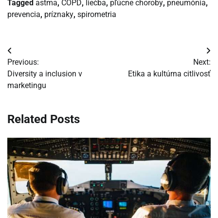
Tagged
astma
,
COPD
,
liečba
,
pľúcne choroby
,
pneumónia
,
prevencia
,
príznaky
,
spirometria
Navigácia
Previous:
Next:
v
Diversity a inclusion v
Etika a kultúrna citlivosť
marketingu
článku
Related Posts