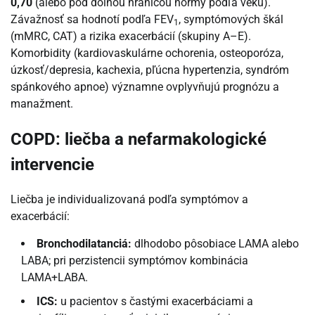
0,70
(alebo pod dolnou hranicou normy podľa veku).
Závažnosť sa hodnotí podľa FEV
, symptómových škál
1
(mMRC, CAT) a rizika exacerbácií (skupiny A–E).
Komorbidity (kardiovaskulárne ochorenia, osteoporóza,
úzkosť/depresia, kachexia, pľúcna hypertenzia, syndróm
spánkového apnoe) významne ovplyvňujú prognózu a
manažment.
COPD: liečba a nefarmakologické
intervencie
Liečba je individualizovaná podľa symptómov a
exacerbácií:
Bronchodilatanciá:
dlhodobo pôsobiace LAMA alebo
LABA; pri perzistencii symptómov kombinácia
LAMA+LABA.
ICS:
u pacientov s častými exacerbáciami a