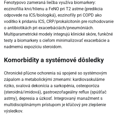
Fenotypovo zameraná liečba využíva biomarkery:
eozinofília krvi/hlienu a FeNO pri T2 astme (predikcia
odpovede na ICS/biologiká), eozinofíly pri COPD ako
vodítko k pridaniu ICS, CRP/prokalcitonín pre rozhodovanie
o antibiotikách pri exacerbáciách/pneumóniách.
Multiparametrické modely integrujú klinické skóre, funkčné
testy a biomarkery s cieľom minimalizovať exacerbácie a
nadmernú expozíciu steroidom.
Komorbidity a systémové dôsledky
Chronické pľúcne ochorenia sú spojené so systémovým
zápalom a metabolickými zmenami: kardiovaskulárne
riziko, svalová dekonícia a sarkopénia, osteoporóza
(steroidná/imidová), gastroezofageálny reflux (spúšťač
astmy), depresia a úzkosť. Integrovaný manažment s
multidisciplinárnym prístupom je kľúčový pre zlepšenie
výsledkov.