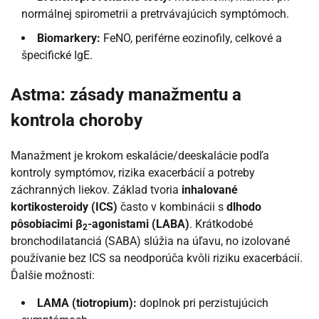
normálnej spirometrii a pretrvávajúcich symptómoch.
Biomarkery:
FeNO, periférne eozinofily, celkové a
špecifické IgE.
Astma: zásady manažmentu a
kontrola choroby
Manažment je krokom eskalácie/deeskalácie podľa
kontroly symptómov, rizika exacerbácií a potreby
záchranných liekov. Základ tvoria
inhalované
kortikosteroidy (ICS)
často v kombinácii s
dlhodo
pôsobiacimi β
-agonistami (LABA)
. Krátkodobé
2
bronchodilatanciá (SABA) slúžia na úľavu, no izolované
používanie bez ICS sa neodporúča kvôli riziku exacerbácií.
Ďalšie možnosti:
LAMA (tiotropium):
doplnok pri perzistujúcich