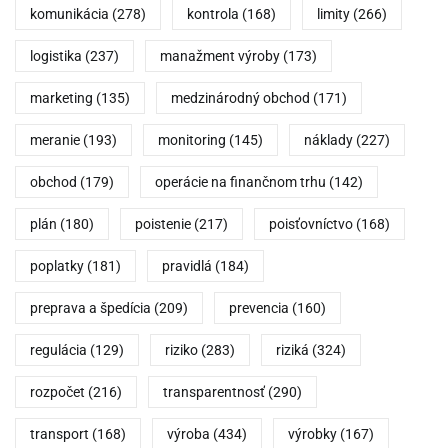
komunikácia
(278)
kontrola
(168)
limity
(266)
logistika
(237)
manažment výroby
(173)
marketing
(135)
medzinárodný obchod
(171)
meranie
(193)
monitoring
(145)
náklady
(227)
obchod
(179)
operácie na finančnom trhu
(142)
plán
(180)
poistenie
(217)
poisťovníctvo
(168)
poplatky
(181)
pravidlá
(184)
preprava a špedícia
(209)
prevencia
(160)
regulácia
(129)
riziko
(283)
riziká
(324)
rozpočet
(216)
transparentnosť
(290)
transport
(168)
výroba
(434)
výrobky
(167)