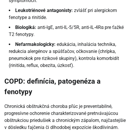
symptómoch.
Leukotriénové antagonisty:
zvlášť pri alergickom
fenotype a rinitíde.
Biologiká:
anti-IgE, anti-IL-5/5R, anti-IL-4Rα pre ťažké
T2 fenotypy.
Nefarmakologicky:
edukácia, inhalácia technika,
redukcia alergénov a spúšťačov, očkovanie (chrípka,
pneumokok pre rizikové skupiny), kontrola komorbidít
(rinitída, reflux, obezita, úzkosť).
COPD: definícia, patogenéza a
fenotypy
Chronická obštrukčná choroba pľúc je preventabilné,
progresívne ochorenie charakterizované pretrvávajúcou
obštrukciou priedušiek a chronickým zápalom, najčastejšie
v dôsledku fajčenia či dlhodobej expozície škodlivinám.