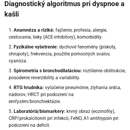
Diagnostický algoritmus pri dyspnoe a
kašli
Anamnéza a riziká:
fajčenie, profesia, alergie,
cestovanie, lieky (ACE-inhibítory), komorbidity.
Fyzikálne vyšetrenie:
dychové fenomény (pískoty,
chrupoty), frekvencia, použitie pomocných svalov,
cyanóza.
Spirometria s bronchodilatáciou:
rozlíšenie obštrukcie,
posúdenie reverzibility a variability.
RTG hrudníka:
vylúčenie pneumónie, zlyhania srdca,
nádorov; HRCT pri podozrení na
emfyzém/bronchiektázie.
Laboratóriá/biomarkery:
krvný obraz (eozinofily),
CRP/prokalcitonín pri infekcii, FeNO, A1-antitrypsín pri
podozrení na deficit.