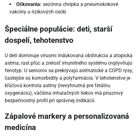
Očkovania:
sezónna chrípka a pneumokokové
vakcíny u rizikových osôb.
Špeciálne populácie: deti, starší
dospelí, tehotenstvo
U detí dominuje vírusmi indukovaná obštrukcia a atopická
astma; rast pľúc a zrelosť imunitného systému ovplyvňujú
fenotyp. U seniorov sa prekrývajú astmatické a COPD rysy,
častejšie sú komorbidity a polyfarmácia. V tehotenstve je
kľúčová kontrola astmy (nevyhnutná pre fetálnu
oxygenáciu); väčšina inhalačných liekov má priaznivý
bezpečnostný profil pri správnej indikácii.
Zápalové markery a personalizovaná
medicína