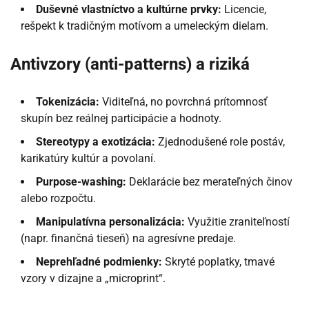
Duševné vlastníctvo a kultúrne prvky:
Licencie,
rešpekt k tradičným motívom a umeleckým dielam.
Antivzory (anti-patterns) a riziká
Tokenizácia:
Viditeľná, no povrchná prítomnosť
skupín bez reálnej participácie a hodnoty.
Stereotypy a exotizácia:
Zjednodušené role postáv,
karikatúry kultúr a povolaní.
Purpose-washing:
Deklarácie bez merateľných činov
alebo rozpočtu.
Manipulatívna personalizácia:
Využitie zraniteľností
(napr. finančná tieseň) na agresívne predaje.
Neprehľadné podmienky:
Skryté poplatky, tmavé
vzory v dizajne a „microprint“.