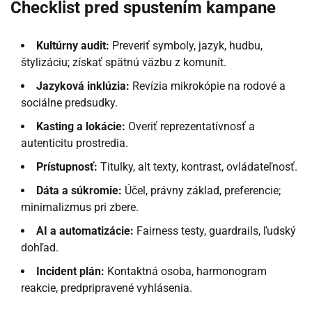
Checklist pred spustením kampane
Kultúrny audit:
Preveriť symboly, jazyk, hudbu,
štylizáciu; získať spätnú väzbu z komunít.
Jazyková inklúzia:
Revízia mikrokópie na rodové a
sociálne predsudky.
Kasting a lokácie:
Overiť reprezentatívnosť a
autenticitu prostredia.
Prístupnosť:
Titulky, alt texty, kontrast, ovládateľnosť.
Dáta a súkromie:
Účel, právny základ, preferencie;
minimalizmus pri zbere.
AI a automatizácie:
Fairness testy, guardrails, ľudský
dohľad.
Incident plán:
Kontaktná osoba, harmonogram
reakcie, predpripravené vyhlásenia.