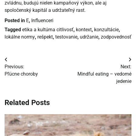
zvládnu, budujú nielen kampaňový výkon, ale aj
spoločenský kapitál a udržateľný rast.
Posted in
E
,
Influenceri
Tagged
etika a kultúrna citlivosť
,
kontext
,
konzultácie
,
lokálne normy
,
rešpekt
,
testovanie
,
udržanie
,
zodpovednosť
Navigácia
Previous:
Next:
v
Pľúcne choroby
Mindful eating – vedomé
jedenie
článku
Related Posts