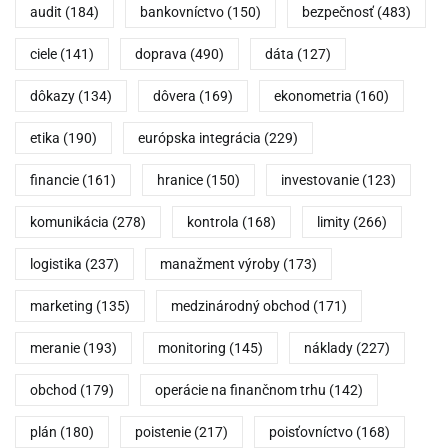
audit
(184)
bankovníctvo
(150)
bezpečnosť
(483)
ciele
(141)
doprava
(490)
dáta
(127)
dôkazy
(134)
dôvera
(169)
ekonometria
(160)
etika
(190)
európska integrácia
(229)
financie
(161)
hranice
(150)
investovanie
(123)
komunikácia
(278)
kontrola
(168)
limity
(266)
logistika
(237)
manažment výroby
(173)
marketing
(135)
medzinárodný obchod
(171)
meranie
(193)
monitoring
(145)
náklady
(227)
obchod
(179)
operácie na finančnom trhu
(142)
plán
(180)
poistenie
(217)
poisťovníctvo
(168)