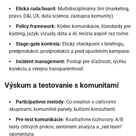
Etická rada/board:
Multidisciplinárny tím (marketing,
právo, D&I, UX, data science, zástupca komunity).
Policy framework:
Kódex komunikácie, štandardy pre
kasting, jazyk, vizuály, dáta a AI; revízia aspoň raz ročne.
Stage-gate kontrola:
Etický checkpoint v briefingu,
predprodukcii, postprodukcii a pred spustením kampane.
Incident management:
Postup pre sťažnosti, rýchlu
korekciu a verejnú transparentnosť.
Výskum a testovanie s komunitami
Participatívne metódy:
Co-creation s cieľovými
skupinami, komunitné panely, kultúrni konzultanti.
Pre-test komunikácie:
Kvalitatívne rozhovory, A/B
testy citlivých prvkov, sentiment analýza a „red team“
oponentúra.