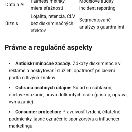
Fairness metriky,
Modelové audity,
Dáta a AI
miera sťažností
incident reporting
Lojalita, retencia, CLV
Segmentované
Biznis
bez diskriminačných
analýzy s guardrailmi
efektov
Právne a regulačné aspekty
Antidiskriminačné zásady:
Zákazy diskriminácie v
reklame a poskytovaní služieb; opatrnosť pri cielení
podľa citlivých znakov.
Ochrana osobných údajov:
Súlad so súhlasmi,
účelové viazanie, práva dotknutých osôb (prístup, oprava,
vymazanie).
Consumer protection:
Pravdivosť tvrdení, čitateľné
podmienky, jasné označenie sponzorstva a influencer
marketingu.