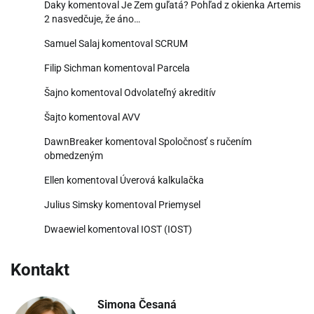
Daky
komentoval
Je Zem guľatá? Pohľad z okienka Artemis
2 nasvedčuje, že áno…
Samuel Salaj
komentoval
SCRUM
Filip Sichman
komentoval
Parcela
Šajno
komentoval
Odvolateľný akreditív
Šajto
komentoval
AVV
DawnBreaker
komentoval
Spoločnosť s ručením
obmedzeným
Ellen
komentoval
Úverová kalkulačka
Julius Simsky
komentoval
Priemysel
Dwaewiel
komentoval
IOST (IOST)
Kontakt
Simona Česaná