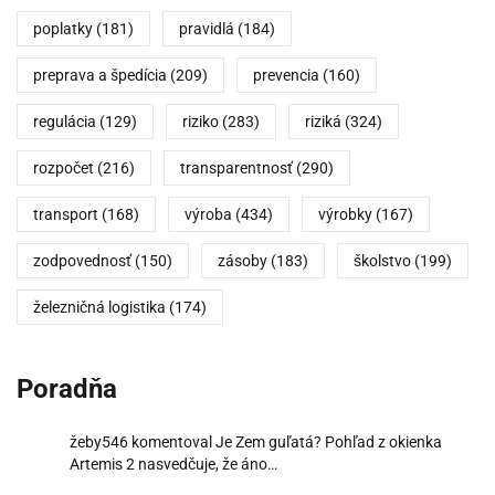
poplatky
(181)
pravidlá
(184)
preprava a špedícia
(209)
prevencia
(160)
regulácia
(129)
riziko
(283)
riziká
(324)
rozpočet
(216)
transparentnosť
(290)
transport
(168)
výroba
(434)
výrobky
(167)
zodpovednosť
(150)
zásoby
(183)
školstvo
(199)
železničná logistika
(174)
Poradňa
žeby546
komentoval
Je Zem guľatá? Pohľad z okienka
Artemis 2 nasvedčuje, že áno…