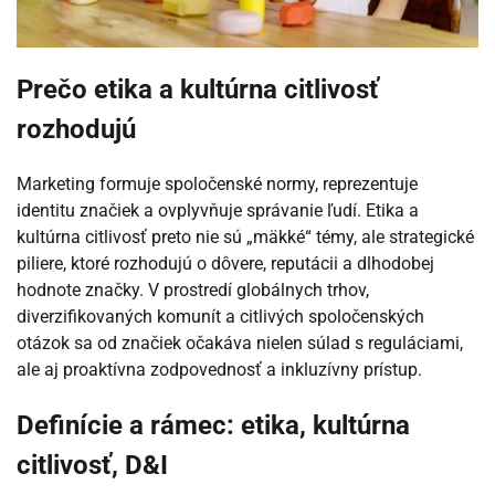
Prečo etika a kultúrna citlivosť
rozhodujú
Marketing formuje spoločenské normy, reprezentuje
identitu značiek a ovplyvňuje správanie ľudí. Etika a
kultúrna citlivosť preto nie sú „mäkké“ témy, ale strategické
piliere, ktoré rozhodujú o dôvere, reputácii a dlhodobej
hodnote značky. V prostredí globálnych trhov,
diverzifikovaných komunít a citlivých spoločenských
otázok sa od značiek očakáva nielen súlad s reguláciami,
ale aj proaktívna zodpovednosť a inkluzívny prístup.
Definície a rámec: etika, kultúrna
citlivosť, D&I