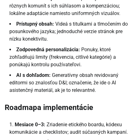
rôznych komunít s ich súhlasom a kompenzáciou;
lokálne adaptácie namiesto uniformných vizuálov.
Prístupný obsah:
Videá s titulkami a tlmočením do
posunkového jazyka; jednoduché verzie stránok pre
nízku konektivitu.
Zodpovedná personalizácia:
Ponuky, ktoré
zohľadňujú limity (frekvencia, citlivé kategórie) a
ponúkajú kontrolu používateľovi.
AI s dohľadom:
Generatívny obsah revidovaný
editormi so znalosťou D&I; označenie, že ide o AI
asistenčný materiál, ak je to relevantné.
Roadmapa implementácie
Mesiace 0–3:
Zriadenie etického boardu, kódexu
komunikácie a checklistov; audit súčasných kampaní.