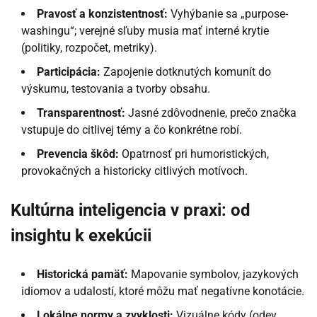
Pravosť a konzistentnosť:
Vyhýbanie sa „purpose-
washingu“; verejné sľuby musia mať interné krytie
(politiky, rozpočet, metriky).
Participácia:
Zapojenie dotknutých komunít do
výskumu, testovania a tvorby obsahu.
Transparentnosť:
Jasné zdôvodnenie, prečo značka
vstupuje do citlivej témy a čo konkrétne robí.
Prevencia škôd:
Opatrnosť pri humoristických,
provokačných a historicky citlivých motívoch.
Kultúrna inteligencia v praxi: od
insightu k exekúcii
Historická pamäť:
Mapovanie symbolov, jazykových
idiomov a udalostí, ktoré môžu mať negatívne konotácie.
Lokálne normy a zvyklosti:
Vizuálne kódy (odev,