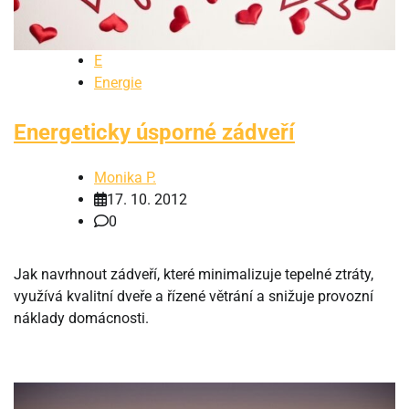
E
Energie
Energeticky úsporné zádveří
Monika P.
17. 10. 2012
0
Jak navrhnout zádveří, které minimalizuje tepelné ztráty,
využívá kvalitní dveře a řízené větrání a snižuje provozní
náklady domácnosti.