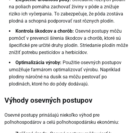
na poliach pomáha zachovať živiny v pôde a znižuje
riziko ich vyčerpania. To zabezpečuje, že pôda zostáva
plodná a schopná podporovať rast rôznych plodín.
Kontrola škodcov a chorôb:
Osevné postupy môžu
pomôcť v prevencii šírenia škodcov a chorôb, ktoré sú
špecifické pre určité druhy plodín. Striedanie plodín môže
znížiť potrebu pesticídov a herbicídov.
Optimalizácia výroby:
Použitie osevných postupov
umožňuje farmárom optimalizovať výrobu. Napríklad
plodiny náročné na dusík sa môžu pestovať po
plodinách, ktoré ho do pôdy dodávajú.
Výhody osevných postupov
Osevné postupy prinášajú niekoľko výhod pre
poľnohospodárov a celú poľnohospodársku ekonómiu: