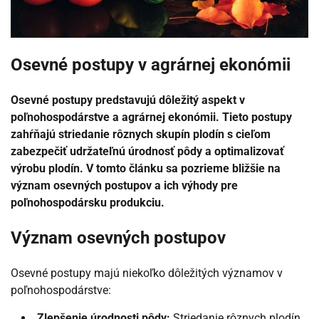
Osevné postupy v agrárnej ekonómii
Osevné postupy predstavujú dôležitý aspekt v
poľnohospodárstve a agrárnej ekonómii. Tieto postupy
zahŕňajú striedanie rôznych skupín plodín s cieľom
zabezpečiť udržateľnú úrodnosť pôdy a optimalizovať
výrobu plodín. V tomto článku sa pozrieme bližšie na
význam osevných postupov a ich výhody pre
poľnohospodársku produkciu.
Význam osevných postupov
Osevné postupy majú niekoľko dôležitých významov v
poľnohospodárstve:
Zlepšenie úrodnosti pôdy:
Striedanie rôznych plodín