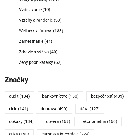
Vzdelávanie
(19)
Vzťahy a randenie
(53)
Wellness a fitness
(183)
Zamestnanie
(44)
Zdravie a výživa
(40)
Ženy podnikateľky
(62)
Značky
audit
(184)
bankovníctvo
(150)
bezpečnosť
(483)
ciele
(141)
doprava
(490)
dáta
(127)
dôkazy
(134)
dôvera
(169)
ekonometria
(160)
etika
(190)
európska integrácia
(229)