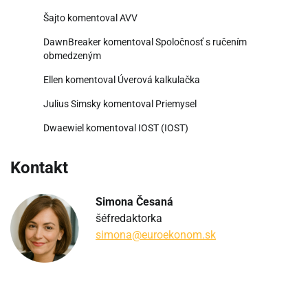
Šajto
komentoval
AVV
DawnBreaker
komentoval
Spoločnosť s ručením
obmedzeným
Ellen
komentoval
Úverová kalkulačka
Julius Simsky
komentoval
Priemysel
Dwaewiel
komentoval
IOST (IOST)
Kontakt
Simona Česaná
šéfredaktorka
simona@euroekonom.sk