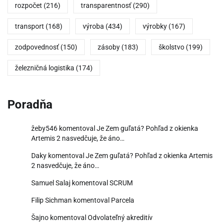
rozpočet
(216)
transparentnosť
(290)
transport
(168)
výroba
(434)
výrobky
(167)
zodpovednosť
(150)
zásoby
(183)
školstvo
(199)
železničná logistika
(174)
Poradňa
žeby546
komentoval
Je Zem guľatá? Pohľad z okienka
Artemis 2 nasvedčuje, že áno…
Daky
komentoval
Je Zem guľatá? Pohľad z okienka Artemis
2 nasvedčuje, že áno…
Samuel Salaj
komentoval
SCRUM
Filip Sichman
komentoval
Parcela
Šajno
komentoval
Odvolateľný akreditív