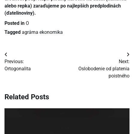
alebo repka) zaraďujeme po najlepších predplodinách
(ďatelinoviny).
Posted in
O
Tagged
agrárna ekonomika
Navigácia
Previous:
Next:
v
Ortogonalita
Oslobodenie od platenia
poistného
článku
Related Posts