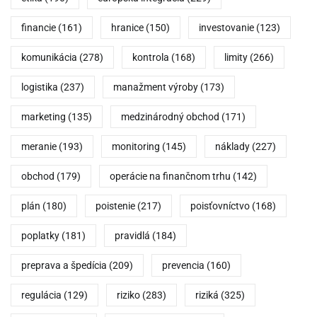
financie
(161)
hranice
(150)
investovanie
(123)
komunikácia
(278)
kontrola
(168)
limity
(266)
logistika
(237)
manažment výroby
(173)
marketing
(135)
medzinárodný obchod
(171)
meranie
(193)
monitoring
(145)
náklady
(227)
obchod
(179)
operácie na finančnom trhu
(142)
plán
(180)
poistenie
(217)
poisťovníctvo
(168)
poplatky
(181)
pravidlá
(184)
preprava a špedícia
(209)
prevencia
(160)
regulácia
(129)
riziko
(283)
riziká
(325)