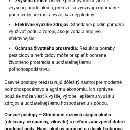
Zvýšená úroda:
Osevné postupy môžu viesť k
zvýšenej úrode plodín, pretože sa využívajú optimálne
podmienky pre rast a vývoj každej plodiny.
Efektívne využitie zdrojov:
Striedanie plodín pomáha
využívať pôdu a zdroje, ako je voda a hnojivo,
efektívnejšie.
Ochrana životného prostredia:
Redukcia potreby
pesticídov a herbicídov môže prispieť k ochrane
životného prostredia a udržateľnejšiemu
poľnohospodárstvu.
Osevné postupy predstavujú dôležitý nástroj pre moderné
poľnohospodárstvo a agrárnu ekonómiu. Ich správne
použitie môže viesť k vyššej výrobe, lepšiemu využitiu
zdrojov a udržateľnejšiemu hospodáreniu s pôdou.
Osevné postupy – Striedanie rôznych skupín plodín
(obiloviny, okopaniny, vikovité) s cieľom zabezpečiť dobrú
úrodnosť pôdy. Napr. plodiny náročné na dusík (kukurica