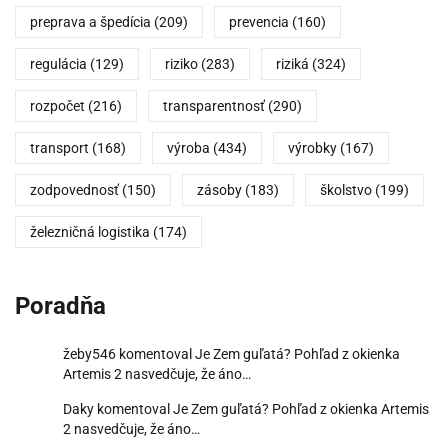
preprava a špedícia
(209)
prevencia
(160)
regulácia
(129)
riziko
(283)
riziká
(324)
rozpočet
(216)
transparentnosť
(290)
transport
(168)
výroba
(434)
výrobky
(167)
zodpovednosť
(150)
zásoby
(183)
školstvo
(199)
železničná logistika
(174)
Poradňa
žeby546
komentoval
Je Zem guľatá? Pohľad z okienka
Artemis 2 nasvedčuje, že áno…
Daky
komentoval
Je Zem guľatá? Pohľad z okienka Artemis
2 nasvedčuje, že áno…