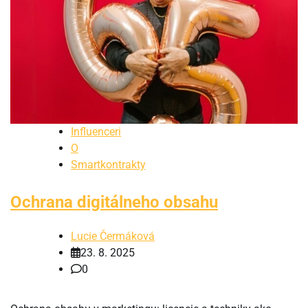
Influenceri
O
Smartkontrakty
Ochrana digitálneho obsahu
Lucie Čermáková
23. 8. 2025
0