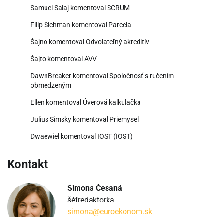
Samuel Salaj
komentoval
SCRUM
Filip Sichman
komentoval
Parcela
Šajno
komentoval
Odvolateľný akreditív
Šajto
komentoval
AVV
DawnBreaker
komentoval
Spoločnosť s ručením
obmedzeným
Ellen
komentoval
Úverová kalkulačka
Julius Simsky
komentoval
Priemysel
Dwaewiel
komentoval
IOST (IOST)
Kontakt
Simona Česaná
šéfredaktorka
simona@euroekonom.sk