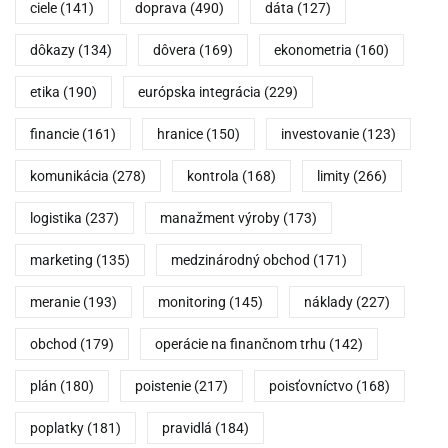
ciele
(141)
doprava
(490)
dáta
(127)
dôkazy
(134)
dôvera
(169)
ekonometria
(160)
etika
(190)
európska integrácia
(229)
financie
(161)
hranice
(150)
investovanie
(123)
komunikácia
(278)
kontrola
(168)
limity
(266)
logistika
(237)
manažment výroby
(173)
marketing
(135)
medzinárodný obchod
(171)
meranie
(193)
monitoring
(145)
náklady
(227)
obchod
(179)
operácie na finančnom trhu
(142)
plán
(180)
poistenie
(217)
poisťovníctvo
(168)
poplatky
(181)
pravidlá
(184)