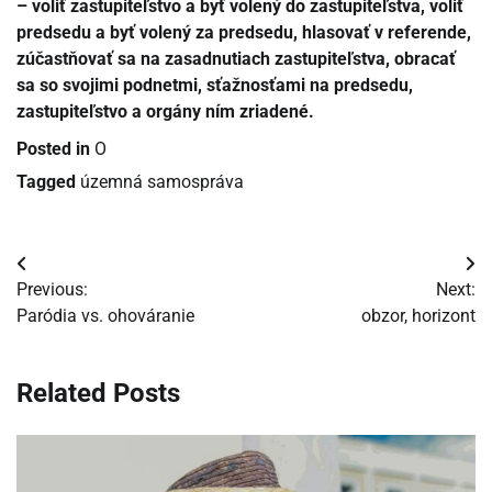
– voliť zastupiteľstvo a byť volený do zastupiteľstva, voliť
predsedu a byť volený za predsedu, hlasovať v referende,
zúčastňovať sa na zasadnutiach zastupiteľstva, obracať
sa so svojimi podnetmi, sťažnosťami na predsedu,
zastupiteľstvo a orgány ním zriadené.
Posted in
O
Tagged
územná samospráva
Navigácia
Previous:
Next:
v
Paródia vs. ohováranie
obzor, horizont
článku
Related Posts