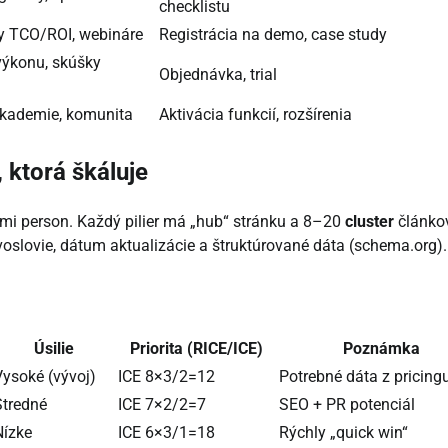
checklistu
ky TCO/ROI, webináre
Registrácia na demo, case study
výkonu, skúšky
Objednávka, trial
akademie, komunita
Aktivácia funkcií, rozšírenia
, ktorá škáluje
i person. Každý pilier má „hub“ stránku a 8–20
cluster
článko
zvoslovie, dátum aktualizácie a štruktúrované dáta (schema.org).
Úsilie
Priorita (RICE/ICE)
Poznámka
Vysoké (vývoj)
ICE 8×3/2=12
Potrebné dáta z pricing
Stredné
ICE 7×2/2=7
SEO + PR potenciál
Nízke
ICE 6×3/1=18
Rýchly „quick win“