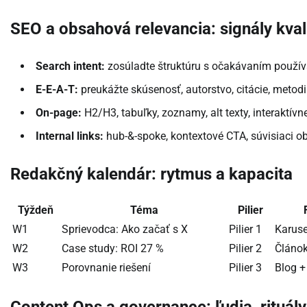
SEO a obsahová relevancia: signály kval
Search intent:
zosúladte štruktúru s očakávaním používat
E-E-A-T:
preukážte skúsenosť, autorstvo, citácie, metod
On-page:
H2/H3, tabuľky, zoznamy, alt texty, interaktívne
Internal links:
hub-&-spoke, kontextové CTA, súvisiaci o
Redakčný kalendár: rytmus a kapacita
Týždeň
Téma
Pilier
W1
Sprievodca: Ako začať s X
Pilier 1
Karuse
W2
Case study: ROI 27 %
Pilier 2
Článok
W3
Porovnanie riešení
Pilier 3
Blog 
Content Ops a governance: ľudia, rituály