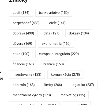
audit
(184)
bankovníctvo
(150)
bezpečnosť
(483)
ciele
(141)
doprava
(490)
dáta
(127)
dôkazy
(134)
dôvera
(169)
ekonometria
(160)
etika
(190)
európska integrácia
(229)
financie
(161)
hranice
(150)
v
investovanie
(123)
komunikácia
(278)
se
kontrola
(168)
limity
(266)
logistika
(237)
manažment výroby
(173)
marketing
(135)