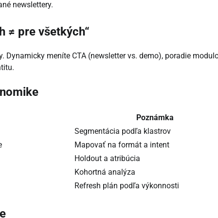
ané newslettery.
h ≠ pre všetkých“
vy. Dynamicky meníte CTA (newsletter vs. demo), poradie modul
titu.
onomike
Poznámka
Segmentácia podľa klastrov
e
Mapovať na formát a intent
Holdout a atribúcia
Kohortná analýza
Refresh plán podľa výkonnosti
ie