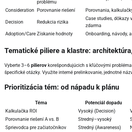
problému
Consideration
Porovnanie riešení
Porovnania, kalkulač
Case studies, dôkazy 
Decision
Redukcia rizika
zdarma
Adoption/Care
Získanie hodnoty
Onboarding, návody, 
Tematické piliere a klastre: architektúra
Vyberte 3–6
pilierov
korešpondujúcich s kľúčovými problémam
špecifické otázky. Využite interné prelinkovanie, jednotné ná
Prioritizácia tém: od nápadu k plánu
Téma
Potenciál dopadu
Kalkulačka ROI
Vysoký (Decision)
Porovnanie riešení A vs. B
Stredný–vysoký
Sprievodca pre začiatočníkov
Stredný (Awareness)