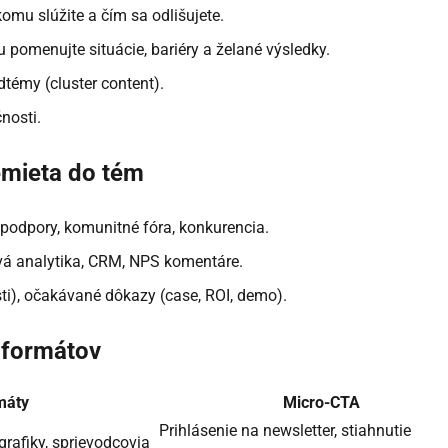
komu slúžite a čím sa odlišujete.
 pomenujte situácie, bariéry a želané výsledky.
odtémy (cluster content).
nosti.
emieta do tém
podpory, komunitné fóra, konkurencia.
á analytika, CRM, NPS komentáre.
osti), očakávané dôkazy (case, ROI, demo).
 formátov
máty
Micro-CTA
Prihlásenie na newsletter, stiahnutie
grafiky, sprievodcovia