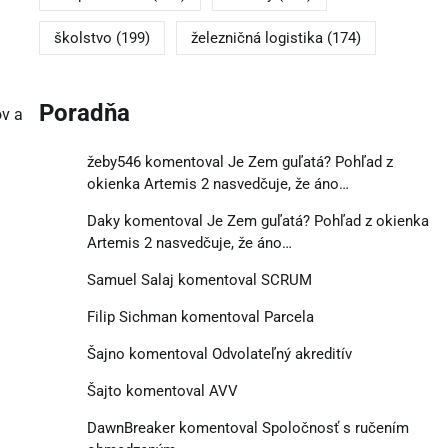
školstvo
(199)
železničná logistika
(174)
Poradňa
ov a
žeby546
komentoval
Je Zem guľatá? Pohľad z
okienka Artemis 2 nasvedčuje, že áno…
Daky
komentoval
Je Zem guľatá? Pohľad z okienka
Artemis 2 nasvedčuje, že áno…
Samuel Salaj
komentoval
SCRUM
Filip Sichman
komentoval
Parcela
Šajno
komentoval
Odvolateľný akreditív
Šajto
komentoval
AVV
DawnBreaker
komentoval
Spoločnosť s ručením