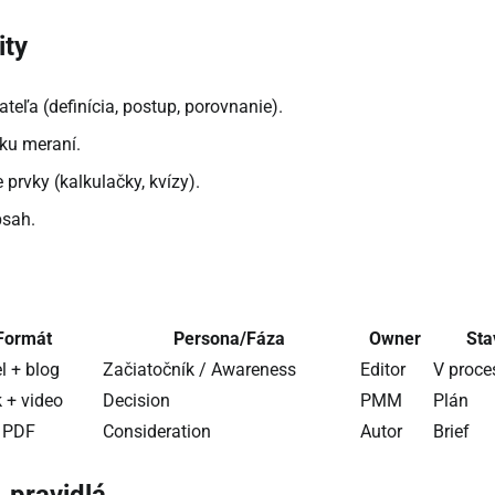
ity
eľa (definícia, postup, porovnanie).
iku meraní.
 prvky (kalkulačky, kvízy).
bsah.
Formát
Persona/Fáza
Owner
Sta
l + blog
Začiatočník / Awareness
Editor
V proce
 + video
Decision
PMM
Plán
+ PDF
Consideration
Autor
Brief
, pravidlá