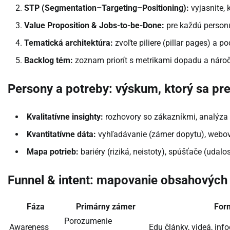
STP (Segmentation–Targeting–Positioning):
vyjasnite, 
Value Proposition & Jobs-to-be-Done:
pre každú personu
Tematická architektúra:
zvoľte piliere (pillar pages) a p
Backlog tém:
zoznam priorít s metrikami dopadu a nároč
Persony a potreby: výskum, ktorý sa pr
Kvalitatívne insighty:
rozhovory so zákazníkmi, analýza 
Kvantitatívne dáta:
vyhľadávanie (zámer dopytu), webov
Mapa potrieb:
bariéry (riziká, neistoty), spúšťače (udal
Funnel & intent: mapovanie obsahových
Fáza
Primárny zámer
For
Porozumenie
Awareness
Edu články, videá, info