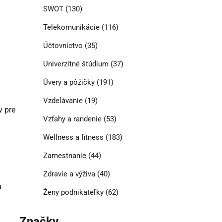
SWOT
(130)
Telekomunikácie
(116)
Účtovníctvo
(35)
Univerzitné štúdium
(37)
Úvery a pôžičky
(191)
Vzdelávanie
(19)
v pre
Vzťahy a randenie
(53)
Wellness a fitness
(183)
Zamestnanie
(44)
Zdravie a výživa
(40)
u
Ženy podnikateľky
(62)
Značky