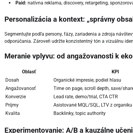
Paid:
natívna reklama, discovery, retargeting, sponzorov
Personalizácia a kontext: „správny obsa
Segmentujte podľa persony, fázy, zariadenia a zdroja návšte
odporúčania. Zároveň udržte konzistentný tón a vizuálnu iden
Meranie vplyvu: od angažovanosti k ek
Oblasť
KPI
Dosah
Organické impresie, podiel hlasu
Angažovanosť
Time on page, scroll depth, save/shar
Konverzie
Lead rate, demo/trial, CTA CTR
Príjmy
Asistované MQL/SQL, LTV z organiku
Kvalita
Backlinky, topic authority
Experimentovanie: A/B a kauzálne učen