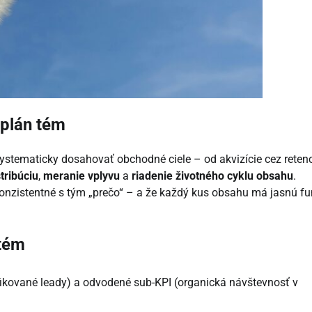
 plán tém
stematicky dosahovať obchodné ciele – od akvizície cez retenc
tribúciu
,
meranie vplyvu
a
riadenie životného cyklu obsahu
.
 konzistentné s tým „prečo“ – a že každý kus obsahu má jasnú f
 tém
lifikované leady) a odvodené sub-KPI (organická návštevnosť v