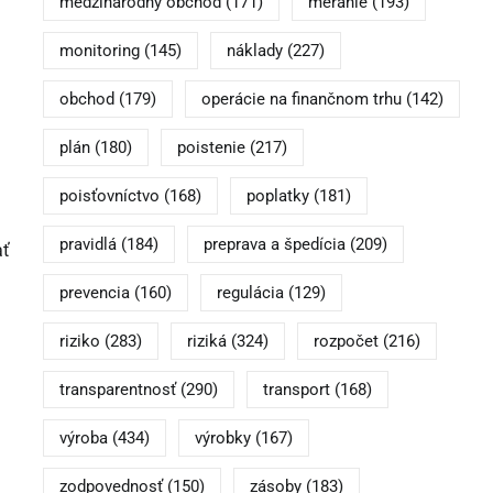
medzinárodný obchod
(171)
meranie
(193)
monitoring
(145)
náklady
(227)
obchod
(179)
operácie na finančnom trhu
(142)
plán
(180)
poistenie
(217)
poisťovníctvo
(168)
poplatky
(181)
pravidlá
(184)
preprava a špedícia
(209)
ať
prevencia
(160)
regulácia
(129)
riziko
(283)
riziká
(324)
rozpočet
(216)
transparentnosť
(290)
transport
(168)
výroba
(434)
výrobky
(167)
zodpovednosť
(150)
zásoby
(183)