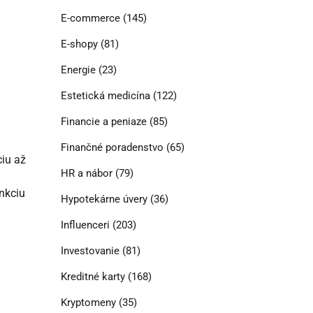
E-commerce
(145)
E-shopy
(81)
Energie
(23)
Estetická medicína
(122)
Financie a peniaze
(85)
Finančné poradenstvo
(65)
iu až
HR a nábor
(79)
unkciu
Hypotekárne úvery
(36)
Influenceri
(203)
Investovanie
(81)
Kreditné karty
(168)
Kryptomeny
(35)