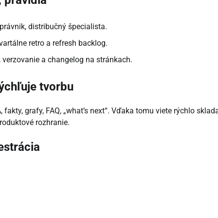
právnik, distribučný špecialista.
artálne retro a refresh backlog.
y, verzovanie a changelog na stránkach.
ýchľuje tvorbu
, fakty, grafy, FAQ, „what’s next“. Vďaka tomu viete rýchlo sklad
produktové rozhranie.
estrácia