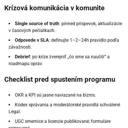
Krízová komunikácia v komunite
Single source of truth
: pinned príspevok, aktualizácie
v časových pečiatkach.
Odpovede v SLA
: definujte 1–2–24h pravidlo podľa
závažnosti.
Debrief
: po kríze zverejniť „čo sme sa naučili“ a
roadmapu opráv.
Checklist pred spustením programu
OKR a KPI sú jasne naviazané na biznis.
Kódex správania a moderátorské pravidlá schválené
Legal.
UGC smernice a licencie publikované; formuláre