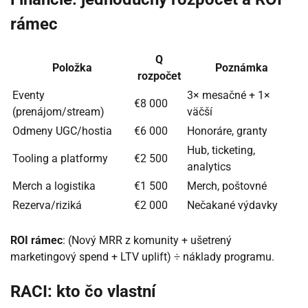
rámec
Q
Položka
Poznámka
rozpočet
Eventy
3× mesačné + 1×
€8 000
(prenájom/stream)
väčší
Odmeny UGC/hostia
€6 000
Honoráre, granty
Hub, ticketing,
Tooling a platformy
€2 500
analytics
Merch a logistika
€1 500
Merch, poštovné
Rezerva/riziká
€2 000
Nečakané výdavky
ROI rámec
: (Nový MRR z komunity + ušetrený
marketingový spend + LTV uplift) ÷ náklady programu.
RACI: kto čo vlastní