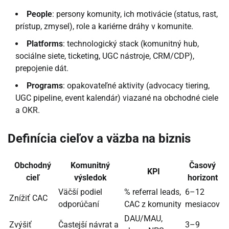
People
: persony komunity, ich motivácie (status, rast,
prístup, zmysel), role a kariérne dráhy v komunite.
Platforms
: technologický stack (komunitný hub,
sociálne siete, ticketing, UGC nástroje, CRM/CDP),
prepojenie dát.
Programs
: opakovateľné aktivity (advocacy tiering,
UGC pipeline, event kalendár) viazané na obchodné ciele
a OKR.
Definícia cieľov a väzba na biznis
Obchodný
Komunitný
Časový
KPI
cieľ
výsledok
horizont
Väčší podiel
% referral leads,
6–12
Znížiť CAC
odporúčaní
CAC z komunity
mesiacov
DAU/MAU,
Zvýšiť
Častejší návrat a
3–9