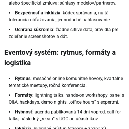
alebo špecifická zmluva; súhlasy modelov/partnerov.
Bezpečnosť a inklúzia
: kódex správania, nultá
tolerancia obťažovania, jednoduché nahlasovanie.
Ochrana súkromia
: žiadne citlivé dáta; pravidlá pre
zdieľanie screenshotov a dát.
Eventový systém: rytmus, formáty a
logistika
Rytmus
: mesačné online komunitné hovory, kvartálne
tematické meetupy, ročná konferencia.
Formáty
: lightning talks, hands-on workshopy, panel s
Q&A, hackdays, demo nights, „office hours“ s expertmi.
Hybnosť
: agenda publikovaná 14 dní vopred, call for
talks, následný „recap“ s UGC od účastníkov.
Inklúzia
: hybridný prístup (stream + záznam),