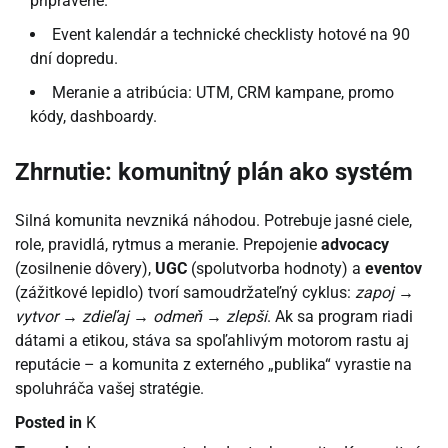
pripravené.
Event kalendár a technické checklisty hotové na 90
dní dopredu.
Meranie a atribúcia: UTM, CRM kampane, promo
kódy, dashboardy.
Zhrnutie: komunitný plán ako systém
Silná komunita nevzniká náhodou. Potrebuje jasné ciele,
role, pravidlá, rytmus a meranie. Prepojenie
advocacy
(zosilnenie dôvery),
UGC
(spolutvorba hodnoty) a
eventov
(zážitkové lepidlo) tvorí samoudržateľný cyklus:
zapoj →
vytvor → zdieľaj → odmeň → zlepši
. Ak sa program riadi
dátami a etikou, stáva sa spoľahlivým motorom rastu aj
reputácie – a komunita z externého „publika“ vyrastie na
spoluhráča vašej stratégie.
Posted in
K