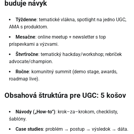
buduje návyk
Týždenne
: tematické vlákna, spotlight na jedno UGC,
AMA s produktom.
Mesačne
: online meetup + newsletter s top
príspevkami a výzvami.
Štvrťročne
: tematický hackday/workshop; rebríček
advocate/champion.
Ročne
: komunitný summit (demo stage, awards,
roadmap live).
Obsahová štruktúra pre UGC: 5 košov
Návody („How-to“)
: krok–za–krokom, checklisty,
šablóny.
Case studies
: problém → postup → výsledok → dáta.