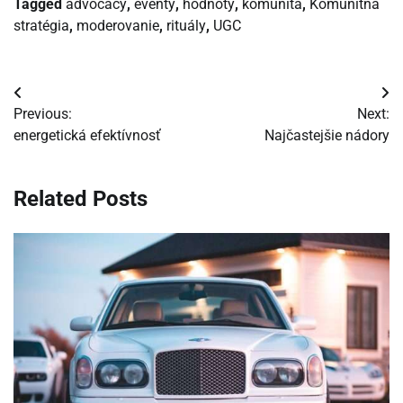
Tagged
advocacy
,
eventy
,
hodnoty
,
komunita
,
Komunitná
stratégia
,
moderovanie
,
rituály
,
UGC
Navigácia
Previous:
Next:
v
energetická efektívnosť
Najčastejšie nádory
článku
Related Posts