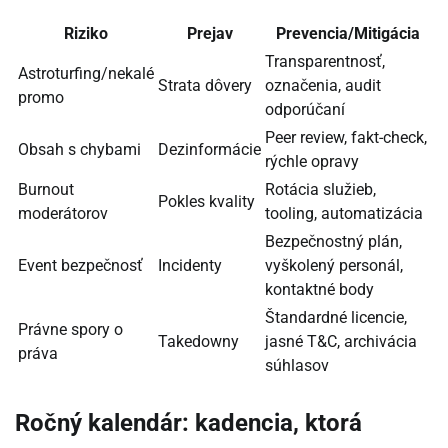
Riziko
Prejav
Prevencia/Mitigácia
Transparentnosť,
Astroturfing/nekalé
Strata dôvery
označenia, audit
promo
odporúčaní
Peer review, fakt-check,
Obsah s chybami
Dezinformácie
rýchle opravy
Burnout
Rotácia služieb,
Pokles kvality
moderátorov
tooling, automatizácia
Bezpečnostný plán,
Event bezpečnosť
Incidenty
vyškolený personál,
kontaktné body
Štandardné licencie,
Právne spory o
Takedowny
jasné T&C, archivácia
práva
súhlasov
Ročný kalendár: kadencia, ktorá