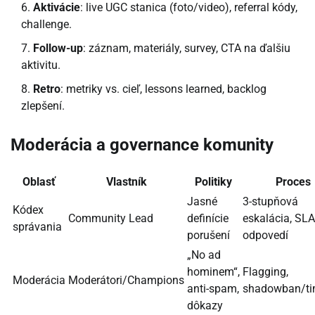
Aktivácie
: live UGC stanica (foto/video), referral kódy,
challenge.
Follow-up
: záznam, materiály, survey, CTA na ďalšiu
aktivitu.
Retro
: metriky vs. cieľ, lessons learned, backlog
zlepšení.
Moderácia a governance komunity
Oblasť
Vlastník
Politiky
Proces
Jasné
3-stupňová
Kódex
Community Lead
definície
eskalácia, SLA
správania
porušení
odpovedí
„No ad
hominem“,
Flagging,
Moderácia
Moderátori/Champions
anti-spam,
shadowban/ti
dôkazy