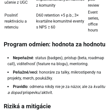
učenie z UGC
z komunity
review
Event
Posilniť
D60 retention +5 p.b.; 3×
series,
reaktiváciu a
kvartálne komunitné eventy
office
retenciu
s NPS ≥ 60
hours
Program odmien: hodnota za hodnotu
Nepeňažné
: status (badges), prístup (beta, roadmap
call), viditeľnosť (feature na blogu), mentoring.
Peňažné/veci
: honoráre za talky, mikrostipendy na
projekty, merch, poukážky.
Pravidlo
: odmena nikdy nie je za názor, ale za
kvalitu
a dopad
príspevku/aktivít.
Riziká a mitigácie