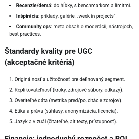
Recenzie/demá
: do hĺbky, s benchmarkom a limitmi.
Inšpirácia
: príklady, galérie, „week in projects“.
Community ops
: meta obsah o moderácii, nástrojoch,
best practices.
Štandardy kvality pre UGC
(akceptačné kritériá)
Originálnosť a užitočnosť pre definovaný segment.
Replikovateľnosť (kroky, zdrojové súbory, odkazy).
Overiteľné dáta (metrika pred/po, citácie zdrojov).
Etika a práva (súhlasy, anonymizácia, licencia).
Jazyk a vizuál (čitateľné, alt texty, prístupnosť).
Financie: jednoduchý rozpočet a ROI