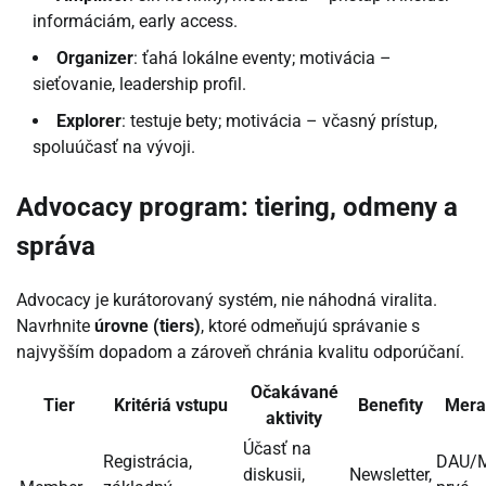
informáciám, early access.
Organizer
: ťahá lokálne eventy; motivácia –
sieťovanie, leadership profil.
Explorer
: testuje bety; motivácia – včasný prístup,
spoluúčasť na vývoji.
Advocacy program: tiering, odmeny a
správa
Advocacy je kurátorovaný systém, nie náhodná viralita.
Navrhnite
úrovne (tiers)
, ktoré odmeňujú správanie s
najvyšším dopadom a zároveň chránia kvalitu odporúčaní.
Očakávané
Tier
Kritériá vstupu
Benefity
Mera
aktivity
Účasť na
Registrácia,
DAU/
diskusii,
Newsletter,