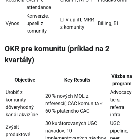
attendance
Konverzie,
LTV uplift, MRR
Výnos
upsell z
Billing, BI
z komunity
komunity
OKR pre komunitu (príklad na 2
kvartály)
Väzba na
Objective
Key Results
program
Urobiť z
Advocacy
20 % nových MQL z
komunity
tiers,
referencií; CAC komunita ≤
dôveryhodný
referral
60 % plateného CAC
kanál akvizície
infra
30 kurátorovaných UGC
UGC
Zvýšiť
návodov; 10
pipeline,
produktové
implementovaných návrhov
peer