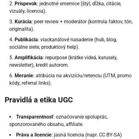
Príspevok
: jednotné smernice (štýl, dĺžka, citácie,
vizuály, licencia).
Kurácia
: peer review + moderátor (kontrola faktov, tón,
originalita).
Publikácia
: viackanálové nasadenie (hub, blog,
sociálne siete, produktový help).
Amplifikácia
: repurpose (krátke videá, karusely,
newsletter), kredit autorom.
Meranie
: atribúcia na akvizíciu/retenciu (UTM, promo
kódy, referral links).
Pravidlá a etika UGC
Transparentnosť
: označovanie spoluprác,
sponzorovaného obsahu, affiliate.
Práva a licencie
: jasná licencia (napr. CC BY-SA)