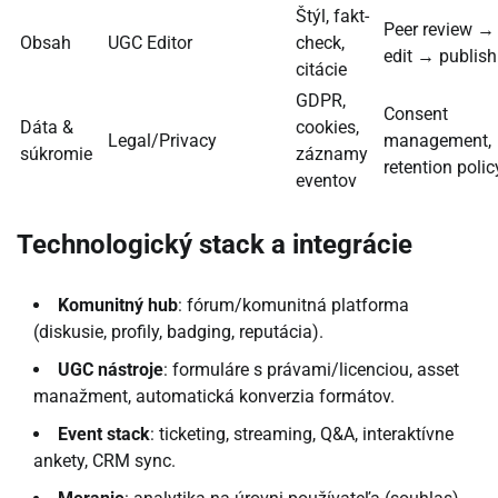
Štýl, fakt-
Peer review →
Obsah
UGC Editor
check,
edit → publish
citácie
GDPR,
Consent
Dáta &
cookies,
Legal/Privacy
management,
súkromie
záznamy
retention polic
eventov
Technologický stack a integrácie
Komunitný hub
: fórum/komunitná platforma
(diskusie, profily, badging, reputácia).
UGC nástroje
: formuláre s právami/licenciou, asset
manažment, automatická konverzia formátov.
Event stack
: ticketing, streaming, Q&A, interaktívne
ankety, CRM sync.