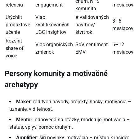
churn, NPS
retenciu
engagement
mesiacov
komunita
Urýchliť
Viac
# validovaných
3–6
produktové
kvalifikovaných
návrhov/
mesiacov
učenie
UGC insightov
štvrťrok
Rozšíriť
Viac organických
SoV, sentiment,
6–12
share of
zmienok
EMV
mesiacov
voice
Persony komunity a motivačné
archetypy
Maker
: rád tvorí návody, projekty, hacky; motivácia –
uznanie, viditeľnosť.
Mentor
: odpovedá na otázky, moderuje; motivácia –
status, vplyv, pomoc druhým.
Amplifier
: šíri novinky; motivácia – prístup k insider