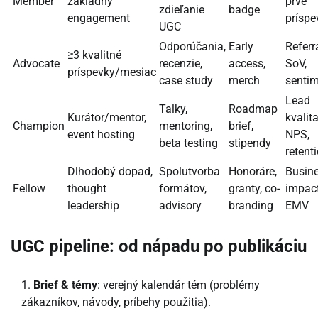
Member
základný
prvé
zdieľanie
badge
engagement
príspe
UGC
Odporúčania,
Early
Referr
≥3 kvalitné
Advocate
recenzie,
access,
SoV,
príspevky/mesiac
case study
merch
senti
Lead
Talky,
Roadmap
Kurátor/mentor,
kvalita
Champion
mentoring,
brief,
event hosting
NPS,
beta testing
stipendy
retent
Dlhodobý dopad,
Spolutvorba
Honoráre,
Busin
Fellow
thought
formátov,
granty, co-
impact
leadership
advisory
branding
EMV
UGC pipeline: od nápadu po publikáciu
Brief & témy
: verejný kalendár tém (problémy
zákazníkov, návody, príbehy použitia).