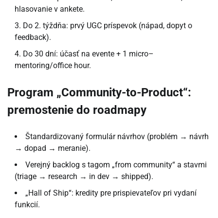
hlasovanie v ankete.
Do 2. týždňa: prvý UGC príspevok (nápad, dopyt o
feedback).
Do 30 dní: účasť na evente + 1 micro–
mentoring/office hour.
Program „Community-to-Product“:
premostenie do roadmapy
Štandardizovaný formulár návrhov (problém → návrh
→ dopad → meranie).
Verejný backlog s tagom „from community“ a stavmi
(triage → research → in dev → shipped).
„Hall of Ship“: kredity pre prispievateľov pri vydaní
funkcií.