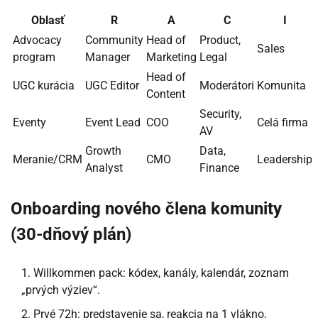
Oblasť
R
A
C
I
Advocacy
Community
Head of
Product,
Sales
program
Manager
Marketing
Legal
Head of
UGC kurácia
UGC Editor
Moderátori
Komunita
Content
Security,
Eventy
Event Lead
COO
Celá firma
AV
Growth
Data,
Meranie/CRM
CMO
Leadership
Analyst
Finance
Onboarding nového člena komunity
(30-dňový plán)
Willkommen pack: kódex, kanály, kalendár, zoznam
„prvých výziev“.
Prvé 72h: predstavenie sa, reakcia na 1 vlákno,