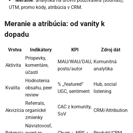
Meranie
: analytika na úrovni používateľa (souhlas),
UTM, promo kódy, atribúcia v CRM.
Meranie a atribúcia: od vanity k
dopadu
Vrstva
Indikátory
KPI
Zdroj dát
Príspevky,
MAU/WAU/DAU,
Komunitná
Aktivita
komentáre,
posts/autor
analytika
účasti
Hodnotenia
% „featured“
Hub, social
Kvalita
obsahu, peer
UGC, sentiment
listening
review
Referrals,
CAC z komunity,
Akvizícia
organické
CRM/Attribution
SoV
zmienky
Návratovosť,
Retencia
event re-
Churn ↓, NPS ↑
Produkt/CRM