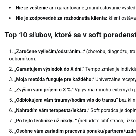
Nie je veštenie
ani garantované „manifestovanie výsled
Nie je zodpovedné za rozhodnutia klienta:
klient ostáv
Top 10 sľubov, ktoré sa v soft poraden
„Zaručene vyliečim/odstránim…“
(chorobu, diagnózu, tr
odborníkom.
„Garantujem výsledok do X dní.“
Tempo zmien je individu
„Moja metóda funguje pre každého.“
Univerzálne recepty
„Zvýšim vám príjem o X %.“
Vplyv má mnoho externých p
„Odblokujem vám traumy/hodím vás do transu“
bez klin
„Nahradím vám terapeuta/lekára.“
Soft poradca je dopln
„Po tejto technike už nikdy…“
(nebudete cítiť strach, úzko
„Osobne vám zariadim pracovnú ponuku/partnera/uzdra