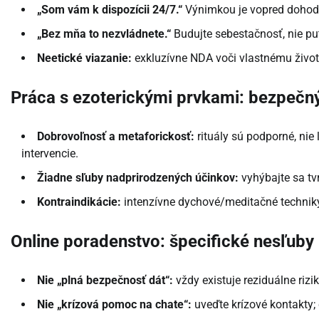
„Som vám k dispozícii 24/7.“
Výnimkou je vopred dohodn
„Bez mňa to nezvládnete.“
Budujte sebestačnosť, nie put
Neetické viazanie:
exkluzívne NDA voči vlastnému životu
Práca s ezoterickými prvkami: bezpečn
Dobrovoľnosť a metaforickosť:
rituály sú podporné, nie
intervencie.
Žiadne sľuby nadprirodzených účinkov:
vyhýbajte sa tv
Kontraindikácie:
intenzívne dychové/meditačné techniky s
Online poradenstvo: špecifické nesľuby
Nie „plná bezpečnosť dát“:
vždy existuje reziduálne rizik
Nie „krízová pomoc na chate“:
uveďte krízové kontakty; 