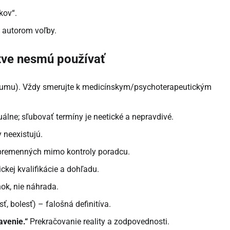
kov“.
a autorom voľby.
stve nesmú používať
aumu). Vždy smerujte k medicínskym/psychoterapeutickým
álne; sľubovať termíny je neetické a nepravdivé.
 neexistujú.
remenných mimo kontroly poradcu.
ickej kvalifikácie a dohľadu.
ok, nie náhrada.
sť, bolesť) – falošná definitíva.
venie.“
Prekračovanie reality a zodpovednosti.