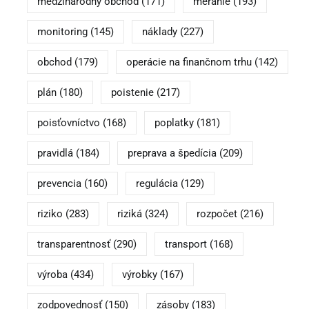
medzinárodný obchod
(171)
meranie
(193)
monitoring
(145)
náklady
(227)
obchod
(179)
operácie na finančnom trhu
(142)
plán
(180)
poistenie
(217)
poisťovníctvo
(168)
poplatky
(181)
pravidlá
(184)
preprava a špedícia
(209)
prevencia
(160)
regulácia
(129)
riziko
(283)
riziká
(324)
rozpočet
(216)
transparentnosť
(290)
transport
(168)
výroba
(434)
výrobky
(167)
zodpovednosť
(150)
zásoby
(183)