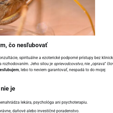
ým, čo nesľubovať
nzultácie, spirituálne a ezoterické podporné prístupy bez klinick
a rozhodovaním. Jeho silou je
sprievodcovstvo
, nie „oprava“ čl
esľubujem
, lebo to neviem garantovať, nespadá to do mojej
nie je
 nenahrádza lekára, psychológa ani psychoterapiu.
rávne, daňové alebo investičné poradenstvo.