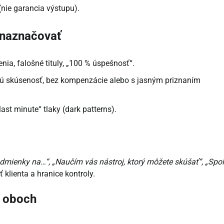
nie garancia výstupu).
 naznačovať
ia, falošné tituly, „100 % úspešnosť“.
nú skúsenosť, bez kompenzácie alebo s jasným priznaním
ast minute“ tlaky (dark patterns).
dmienky na…“, „Naučím vás nástroj, ktorý môžete skúšať“, „Spo
 klienta a hranice kontroly.
i oboch