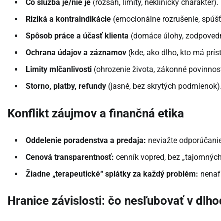
Čo služba je/nie je
(rozsah, limity, neklinický charakter).
Riziká a kontraindikácie
(emocionálne rozrušenie, spúšť
Spôsob práce a účasť klienta
(domáce úlohy, zodpovedn
Ochrana údajov a záznamov
(kde, ako dlho, kto má prí
Limity mlčanlivosti
(ohrozenie života, zákonné povinnost
Storno, platby, refundy
(jasné, bez skrytých podmienok)
Konflikt záujmov a finančná etika
Oddelenie poradenstva a predaja:
neviažte odporúčanie 
Cenová transparentnosť:
cenník vopred, bez „tajomných
Žiadne „terapeutické“ splátky za každý problém:
nenafu
Hranice závislosti: čo nesľubovať v dl