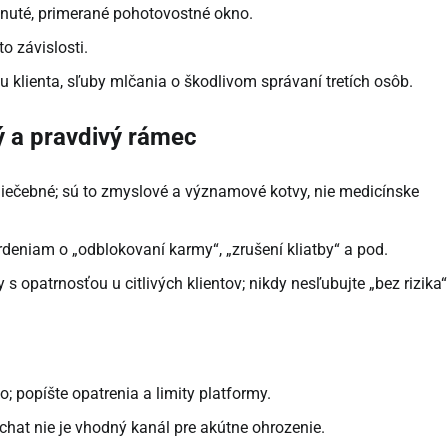
uté, primerané pohotovostné okno.
o závislosti.
 klienta, sľuby mlčania o škodlivom správaní tretích osôb.
ý a pravdivý rámec
 liečebné; sú to zmyslové a významové kotvy, nie medicínske
rdeniam o „odblokovaní karmy“, „zrušení kliatby“ a pod.
 opatrnosťou u citlivých klientov; nikdy nesľubujte „bez rizika“
o; popíšte opatrenia a limity platformy.
chat nie je vhodný kanál pre akútne ohrozenie.