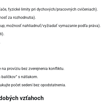
ače, fyzické limity pri dychových/pracovných cvičeniach).
osť za rozhodnutia).
stup; možnosť nahliadnuť/vyžiadať vymazanie podľa práva).
i).
.
na províziu bez zverejnenia konfliktu.
 balíčkov“ s nátlakom.
kujte počet sedení bez opodstatnenia.
hodobých vzťahoch