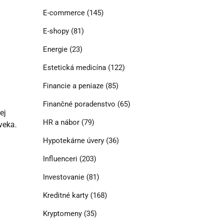
E-commerce
(145)
E-shopy
(81)
Energie
(23)
Estetická medicína
(122)
Financie a peniaze
(85)
Finančné poradenstvo
(65)
ej
HR a nábor
(79)
oveka.
Hypotekárne úvery
(36)
Influenceri
(203)
Investovanie
(81)
Kreditné karty
(168)
Kryptomeny
(35)