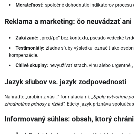
Merateľnosť:
spoločné dohodnutie indikátorov procesu (
Reklama a marketing: čo neuvádzať ani
Zakázané:
„pred/po“ bez kontextu, pseudo-vedecké tvrden
Testimoniály:
žiadne sľuby výsledku; označiť ako osob
kompenzácie.
Citlivé skupiny:
nevyužívať strach, vinu alebo urgentné „l
Jazyk sľubov vs. jazyk zodpovednosti
Nahraďte „urobím z vás…“ formuláciami:
„Spolu vytvoríme po
zhodnotíme prínosy a riziká“
. Etický jazyk priznáva spoluúčasť
Informovaný súhlas: obsah, ktorý chrán