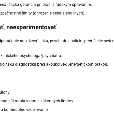
realistická garancia pri práci s ľudským správaním.
zpečnostné limity (ohrozenie seba alebo iných).
ť, neexperimentovať
orúčanie na krízovú linku, psychiatra, políciu; prerušenie seden
klinického psychológa/psychiatra.
cínsku diagnostiku pred akoukoľvek „energetickou“ praxou.
úlohy.
hrana súkromia v rámci zákonných limitov.
a a kontinuálne vzdelávanie.