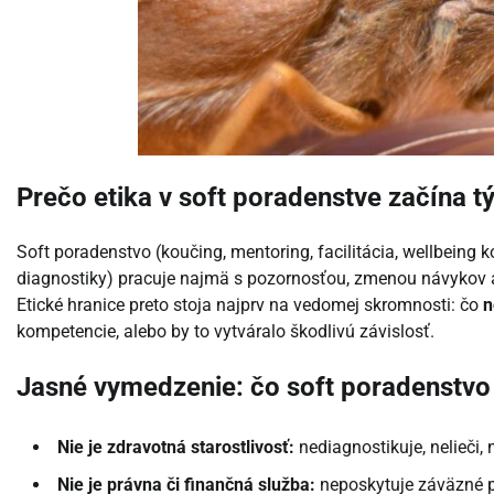
Prečo etika v soft poradenstve začína t
Soft poradenstvo (koučing, mentoring, facilitácia, wellbeing ko
diagnostiky) pracuje najmä s pozornosťou, zmenou návykov 
Etické hranice preto stoja najprv na vedomej skromnosti: čo
n
kompetencie, alebo by to vytváralo škodlivú závislosť.
Jasné vymedzenie: čo soft poradenstvo 
Nie je zdravotná starostlivosť:
nediagnostikuje, nelieči,
Nie je právna či finančná služba:
neposkytuje záväzné p