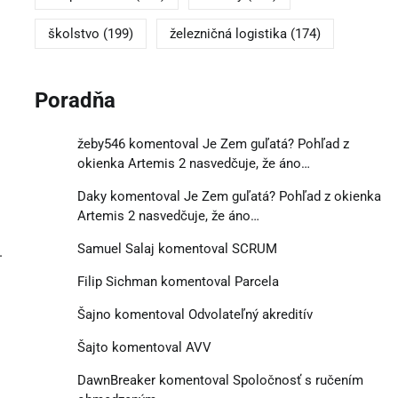
školstvo
(199)
železničná logistika
(174)
Poradňa
žeby546
komentoval
Je Zem guľatá? Pohľad z
okienka Artemis 2 nasvedčuje, že áno…
Daky
komentoval
Je Zem guľatá? Pohľad z okienka
Artemis 2 nasvedčuje, že áno…
Samuel Salaj
komentoval
SCRUM
.
Filip Sichman
komentoval
Parcela
Šajno
komentoval
Odvolateľný akreditív
Šajto
komentoval
AVV
DawnBreaker
komentoval
Spoločnosť s ručením