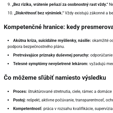
„Bez rizika, vrátenie peňazí za osobnostný rast vždy.“
Ne
„Diskrétnosť bez výnimiek.“
Vždy existujú zákonné a be
Kompetenčné hranice: kedy presmerova
Akútna kríza, suicidálne myšlienky, násilie:
okamžité odp
podpora bezpečnostného plánu.
Pretrvávajúce príznaky duševnej poruchy:
odporúčanie 
Telesné symptómy nevyšetrené lekárom:
vyžadujú medi
Čo môžeme sľúbiť namiesto výsledku
Proces:
štruktúrované stretnutia, ciele, rámec a domáce 
Postoj:
rešpekt, aktívne počúvanie, transparentnosť, oc
Kompetentnosť:
práca v rozsahu kvalifikácie, supervízi