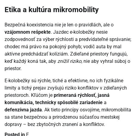
Etika a kultúra mikromobility
Bezpečná koexistencia nie je len o pravidlách, ale o
vzájomnom rešpekte
. Jazdec e-kolobežky nesie
zodpovednosť za výber rýchlosti a predvídateľné správanie;
chodec má právo na pokojný pohyb; vodič auta by mal
aktívne predchádzať kolíziám. Zdieľané priestory fungujú,
keď každý koná tak, aby
znížil riziko
, nie aby vyhral súboj o
priestor.
E-kolobežky sú rýchle, tiché a efektívne, no ich fyzikálne
limity a tichý prejav zvyšujú riziko konfliktov v zdieľaných
priestoroch. Kľúčom je
primeraná rýchlosť, jasná
komunikácia, technicky spôsobilé zariadenie
a
defenzívna jazda
. Ak tieto princípy osvojíme, mikromobilita
sa stane bezpečnou a prirodzenou súčasťou mestskej
dopravy – bez zbytočných zranení a konfliktov.
Posted in
E