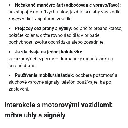
Nečakané manévre áut (odbočovanie vpravo/ľavo):
nevstupujte do mŕtvych uhlov, jazdite tak, aby vás vodič
musel
vidieť v spätnom zrkadle.
Prejazdy cez prahy a výtlky:
odľahčite predné koleso,
pokrčte kolená, držte rovno riadidlá; v prípade
pochybností zvoľte obchádzku alebo zosadnite.
Jazda dvaja na jednej kolobežke:
zakázané/nebezpečné – dramaticky mení ťažisko a
brzdnú dráhu.
Používanie mobilu/slušatiek:
odoberá pozornosť a
sluchové varovné signály; telefón používajte iba po
zastavení.
Interakcie s motorovými vozidlami:
mŕtve uhly a signály