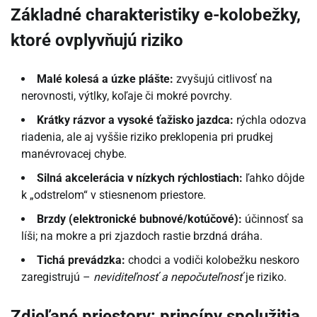
Základné charakteristiky e-kolobežky,
ktoré ovplyvňujú riziko
Malé kolesá a úzke plášte:
zvyšujú citlivosť na
nerovnosti, výtlky, koľaje či mokré povrchy.
Krátky rázvor a vysoké ťažisko jazdca:
rýchla odozva
riadenia, ale aj vyššie riziko preklopenia pri prudkej
manévrovacej chybe.
Silná akcelerácia v nízkych rýchlostiach:
ľahko dôjde
k „odstrelom“ v stiesnenom priestore.
Brzdy (elektronické bubnové/kotúčové):
účinnosť sa
líši; na mokre a pri zjazdoch rastie brzdná dráha.
Tichá prevádzka:
chodci a vodiči kolobežku neskoro
zaregistrujú –
neviditeľnosť a nepočuteľnosť
je riziko.
Zdieľané priestory: princípy spolužitia