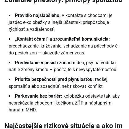
Pravidlo najslabšieho:
v kontakte s chodcami je
jazdec e-kolobežky silnejší účastník; prispôsobuje
rýchlosť a vzdialenosť.
„Kontakt očami“ a zrozumiteľná komunikácia:
predchádzanie, križovanie, vchádzanie na priechody či
do peších zón – ukazujte zámer včas.
Predvídanie v peších zónach:
deti, psy na vodítku,
náhle zmeny smeru – počítajte s nevyspytateľnosťou.
Priorita bezpečnosti pred plynulosťou:
radšej
spomaliť alebo zosadnúť, než riskovať konflikt.
Parkovanie bez bariér:
kolobežku odstavte tak, aby
neprekážala chodcom, kočíkom, ZŤP a nástupným
hranám MHD.
Najčastejšie rizikové situácie a ako im