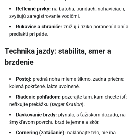
Reflexné prvky:
na batohu, bundách, nohaviciach;
zvyšujú zaregistrovanie vodičmi.
Rukavice a chrániče:
znižujú riziko poranení dlaní a
predlaktí pri páde.
Technika jazdy: stabilita, smer a
brzdenie
Postoj:
predná noha mierne šikmo, zadná priečne;
kolená pokrčené, lakte uvoľnené.
Riadenie pohľadom:
pozerajte tam, kam chcete ísť;
nefixujte prekážku (
target fixation
).
Dávkovanie brzdy:
plynulo, s ťažiskom dozadu; na
šmykľavom povrchu brzdite jemne a skôr.
Cornering (zatáčanie):
nakláňajte telo, nie iba