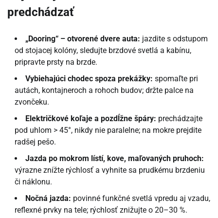
predchádzať
„Dooring“ – otvorené dvere auta:
jazdite s odstupom
od stojacej kolóny, sledujte brzdové svetlá a kabínu,
pripravte prsty na brzde.
Vybiehajúci chodec spoza prekážky:
spomaľte pri
autách, kontajneroch a rohoch budov; držte palce na
zvončeku.
Električkové koľaje a pozdĺžne špáry:
prechádzajte
pod uhlom > 45°, nikdy nie paralelne; na mokre prejdite
radšej pešo.
Jazda po mokrom lístí, kove, maľovaných pruhoch:
výrazne znížte rýchlosť a vyhnite sa prudkému brzdeniu
či náklonu.
Nočná jazda:
povinné funkčné svetlá vpredu aj vzadu,
reflexné prvky na tele; rýchlosť znižujte o 20–30 %.