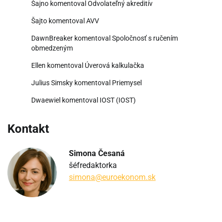
Šajno
komentoval
Odvolateľný akreditív
Šajto
komentoval
AVV
DawnBreaker
komentoval
Spoločnosť s ručením
obmedzeným
Ellen
komentoval
Úverová kalkulačka
Julius Simsky
komentoval
Priemysel
Dwaewiel
komentoval
IOST (IOST)
Kontakt
Simona Česaná
šéfredaktorka
simona@euroekonom.sk