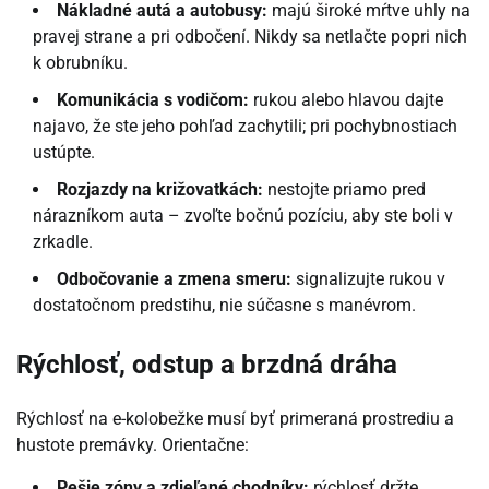
Nákladné autá a autobusy:
majú široké mŕtve uhly na
pravej strane a pri odbočení. Nikdy sa netlačte popri nich
k obrubníku.
Komunikácia s vodičom:
rukou alebo hlavou dajte
najavo, že ste jeho pohľad zachytili; pri pochybnostiach
ustúpte.
Rozjazdy na križovatkách:
nestojte priamo pred
nárazníkom auta – zvoľte bočnú pozíciu, aby ste boli v
zrkadle.
Odbočovanie a zmena smeru:
signalizujte rukou v
dostatočnom predstihu, nie súčasne s manévrom.
Rýchlosť, odstup a brzdná dráha
Rýchlosť na e-kolobežke musí byť primeraná prostrediu a
hustote premávky. Orientačne:
Pešie zóny a zdieľané chodníky:
rýchlosť držte