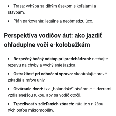
Trasa: vyhýba sa dlhým úsekom s koľajami a
stavbám.
Plán parkovania: legálne a neobmedzujúco.
Perspektíva vodičov áut: ako jazdiť
ohľaduplne voči e-kolobežkám
Bezpečný bočný odstup pri predchádzaní:
nechajte
rezervu na chyby a vychýlenie jazdca.
Ostražitosť pri odbočení vpravo:
skontrolujte pravé
zrkadlá a mŕtve uhly.
Otváranie dverí:
tzv. „holandské“ otváranie – dverami
vzdialenejšou rukou, aby sa vodič otočil.
Trpezlivosť v zdieľaných zónach:
rátajte s nižšou
rýchlosťou mikromobility.