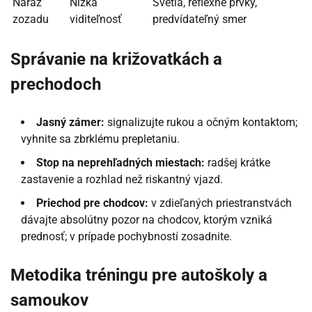
Náraz
Nízka
Svetlá, reflexné prvky,
zozadu
viditeľnosť
predvídateľný smer
Správanie na križovatkách a
prechodoch
Jasný zámer:
signalizujte rukou a očným kontaktom;
vyhnite sa zbrklému prepletaniu.
Stop na neprehľadných miestach:
radšej krátke
zastavenie a rozhlad než riskantný vjazd.
Priechod pre chodcov:
v zdieľaných priestranstvách
dávajte absolútny pozor na chodcov, ktorým vzniká
prednosť; v prípade pochybností zosadnite.
Metodika tréningu pre autoškoly a
samoukov