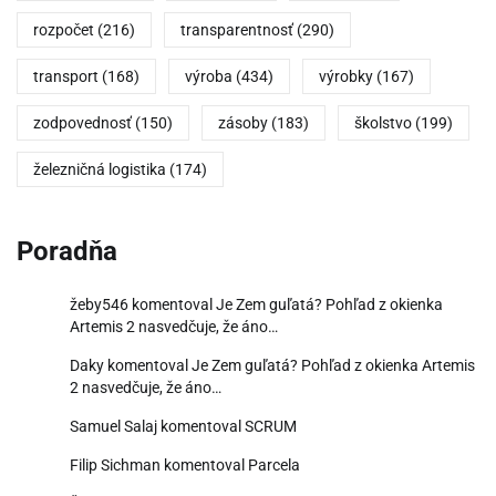
rozpočet
(216)
transparentnosť
(290)
transport
(168)
výroba
(434)
výrobky
(167)
zodpovednosť
(150)
zásoby
(183)
školstvo
(199)
železničná logistika
(174)
Poradňa
žeby546
komentoval
Je Zem guľatá? Pohľad z okienka
Artemis 2 nasvedčuje, že áno…
Daky
komentoval
Je Zem guľatá? Pohľad z okienka Artemis
2 nasvedčuje, že áno…
Samuel Salaj
komentoval
SCRUM
Filip Sichman
komentoval
Parcela