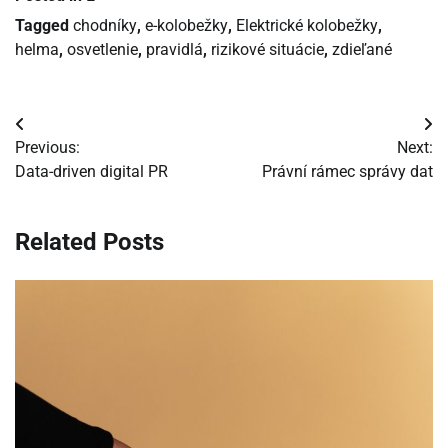
Tagged
chodníky
,
e-kolobežky
,
Elektrické kolobežky
,
helma
,
osvetlenie
,
pravidlá
,
rizikové situácie
,
zdieľané
Navigácia
Previous:
Next:
v
Data-driven digital PR
Právní rámec správy dat
článku
Related Posts