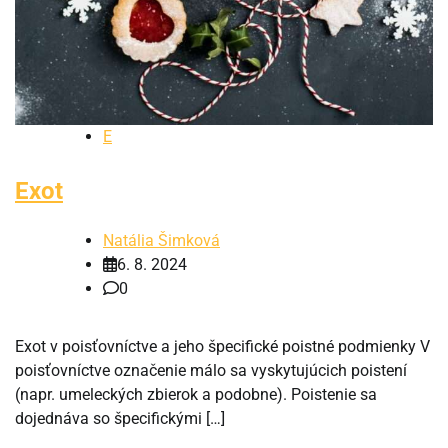
E
Exot
Natália Šimková
6. 8. 2024
0
Exot v poisťovníctve a jeho špecifické poistné podmienky V
poisťovníctve označenie málo sa vyskytujúcich poistení
(napr. umeleckých zbierok a podobne). Poistenie sa
dojednáva so špecifickými […]