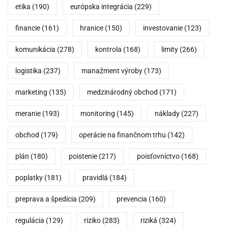
etika
(190)
európska integrácia
(229)
financie
(161)
hranice
(150)
investovanie
(123)
komunikácia
(278)
kontrola
(168)
limity
(266)
logistika
(237)
manažment výroby
(173)
marketing
(135)
medzinárodný obchod
(171)
meranie
(193)
monitoring
(145)
náklady
(227)
obchod
(179)
operácie na finančnom trhu
(142)
plán
(180)
poistenie
(217)
poisťovníctvo
(168)
poplatky
(181)
pravidlá
(184)
preprava a špedícia
(209)
prevencia
(160)
regulácia
(129)
riziko
(283)
riziká
(324)