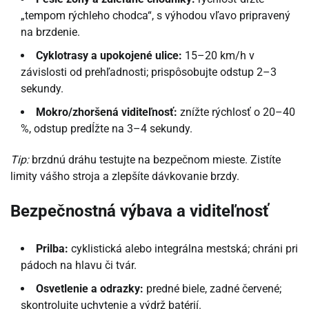
„tempom rýchleho chodca“, s výhodou vľavo pripravený
na brzdenie.
Cyklotrasy a upokojené ulice:
15–20 km/h v
závislosti od prehľadnosti; prispôsobujte odstup 2–3
sekundy.
Mokro/zhoršená viditeľnosť:
znížte rýchlosť o 20–40
%, odstup predĺžte na 3–4 sekundy.
Tip:
brzdnú dráhu testujte na bezpečnom mieste. Zistíte
limity vášho stroja a zlepšíte dávkovanie brzdy.
Bezpečnostná výbava a viditeľnosť
Prilba:
cyklistická alebo integrálna mestská; chráni pri
pádoch na hlavu či tvár.
Osvetlenie a odrazky:
predné biele, zadné červené;
skontrolujte uchytenie a výdrž batérií.