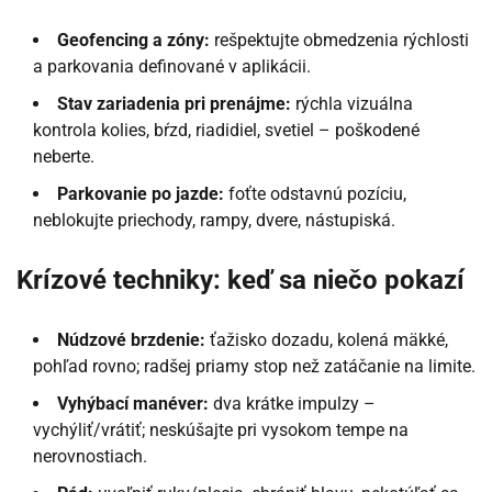
Geofencing a zóny:
rešpektujte obmedzenia rýchlosti
a parkovania definované v aplikácii.
Stav zariadenia pri prenájme:
rýchla vizuálna
kontrola kolies, bŕzd, riadidiel, svetiel – poškodené
neberte.
Parkovanie po jazde:
foťte odstavnú pozíciu,
neblokujte priechody, rampy, dvere, nástupiská.
Krízové techniky: keď sa niečo pokazí
Núdzové brzdenie:
ťažisko dozadu, kolená mäkké,
pohľad rovno; radšej priamy stop než zatáčanie na limite.
Vyhýbací manéver:
dva krátke impulzy –
vychýliť/vrátiť; neskúšajte pri vysokom tempe na
nerovnostiach.