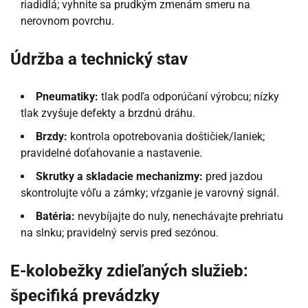
riadidlá; vyhnite sa prudkým zmenám smeru na
nerovnom povrchu.
Údržba a technický stav
Pneumatiky:
tlak podľa odporúčaní výrobcu; nízky
tlak zvyšuje defekty a brzdnú dráhu.
Brzdy:
kontrola opotrebovania doštičiek/laniek;
pravidelné doťahovanie a nastavenie.
Skrutky a skladacie mechanizmy:
pred jazdou
skontrolujte vôľu a zámky; vŕzganie je varovný signál.
Batéria:
nevybíjajte do nuly, nenechávajte prehriatu
na slnku; pravidelný servis pred sezónou.
E-kolobežky zdieľaných služieb:
špecifiká prevádzky