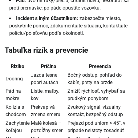
Pád:
uvoľniť ruky/plecia, chrániť hlavu, nekotúľať sa
proti premávke; po páde opustite vozovku.
Incident s iným účastníkom:
zabezpečte miesto,
poskytnite pomoc, zdokumentujte situáciu, kontaktujte
políciu/poisťovňu podľa okolností.
Tabuľka rizík a prevencie
Riziko
Príčina
Prevencia
Jazda tesne
Bočný odstup, pohľad do
Dooring
popri autách
kabín, prsty na brzde
Pád na
Lístie, maľby,
Znížiť rýchlosť, vyhýbať sa
mokre
kov
prudkým pohybom
Kolízia s
Prekvapivá
Zvukový signál, vizuálny
chodcom
zmena smeru
kontakt, bezpečný odstup
Zachytenie
Malé kolesá –
Prejazd pod uhlom > 45°, v
koľajou
pozdĺžny smer
prípade neistoty zosadnúť