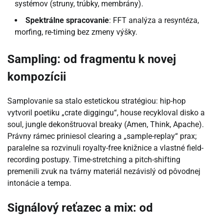
systémov (struny, trúbky, membrány).
Spektrálne spracovanie
: FFT analýza a resyntéza,
morfing, re-timing bez zmeny výšky.
Sampling: od fragmentu k novej
kompozícii
Samplovanie sa stalo estetickou stratégiou: hip-hop
vytvoril poetiku „crate diggingu“, house recykloval disko a
soul, jungle dekonštruoval breaky (Amen, Think, Apache).
Právny rámec priniesol clearing a „sample-replay“ prax;
paralelne sa rozvinuli royalty-free knižnice a vlastné field-
recording postupy. Time-stretching a pitch-shifting
premenili zvuk na tvárny materiál nezávislý od pôvodnej
intonácie a tempa.
Signálový reťazec a mix: od