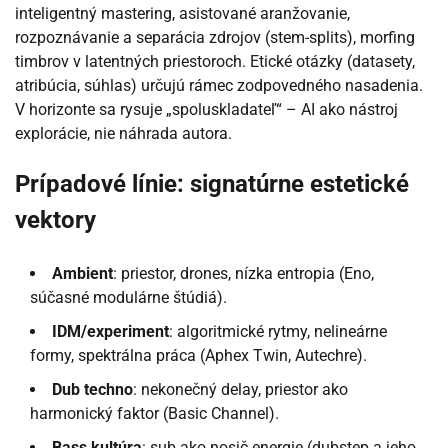
inteligentný mastering, asistované aranžovanie,
rozpoznávanie a separácia zdrojov (stem-splits), morfing
timbrov v latentných priestoroch. Etické otázky (datasety,
atribúcia, súhlas) určujú rámec zodpovedného nasadenia.
V horizonte sa rysuje „spoluskladateľ“ – AI ako nástroj
explorácie, nie náhrada autora.
Prípadové línie: signatúrne estetické
vektory
Ambient
: priestor, drones, nízka entropia (Eno,
súčasné modulárne štúdiá).
IDM/experiment
: algoritmické rytmy, nelineárne
formy, spektrálna práca (Aphex Twin, Autechre).
Dub techno
: nekonečný delay, priestor ako
harmonický faktor (Basic Channel).
Bass kultúra
: sub ako nosič energie (dubstep a jeho