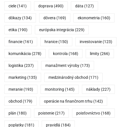
ciele
(141)
doprava
(490)
dáta
(127)
dôkazy
(134)
dôvera
(169)
ekonometria
(160)
etika
(190)
európska integrácia
(229)
financie
(161)
hranice
(150)
investovanie
(123)
komunikácia
(278)
kontrola
(168)
limity
(266)
logistika
(237)
manažment výroby
(173)
marketing
(135)
medzinárodný obchod
(171)
meranie
(193)
monitoring
(145)
náklady
(227)
obchod
(179)
operácie na finančnom trhu
(142)
plán
(180)
poistenie
(217)
poisťovníctvo
(168)
poplatky
(181)
pravidlá
(184)