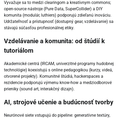
Vyvažuje sa to medzi clearingom a kreatívnym commons;
open-source nástroje (Pure Data, SuperCollider) a DIY
komunita (modulár, luthiers) podporujú zdieľanú inováciu.
Udržateľnosť a prístupnosť (dostupný gear, vzdelávanie) sa
stávajú súčasťou profesionálnej etiky.
Vzdelávanie a komunita: od štúdií k
tutoriálom
Akademické centrá (IRCAM, univerzitné programy hudobnej
technológie) koexistujú s online pedagogikou (kurzy, videá,
otvorené projekty). Komunitné štúdiá, hackerspaces a
rezidencie podporujú výmenu know-how a medziodborové
prieniky (sound art, interakčný dizajn).
AI, strojové učenie a budúcnosť tvorby
Neurónové siete vstupujú do pipeline: generatívne textúry,