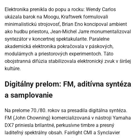
Elektronika prenikla do popu a rocku: Wendy Carlos
ukázala barok na Moogu, Kraftwerk formulovali
minimalistickú strojovosť, Brian Eno koncipoval ambient
ako hudbu priestoru, Jean-Michel Jarre monumentalizoval
syntezátor v koncertnej spektakularite. Paralelne
akademická elektronika pokračovala v páskových,
modulárnych a priestorových experimentoch. Táto
obojstranná difúzia stabilizovala elektronický zvuk v širšej
kultúre.
Digitálny prelom: FM, aditívna syntéza
a samplovanie
Na prelome 70./80. rokov sa presadila digitálna syntéza.
FM (John Chowning) komercializovaná v nástroji Yamaha
DX7 priniesla brilantné, perkusívne timbre a presný
laditeľný spektrálny obsah. Fairlight CMI a Synclavier