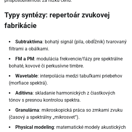
prispôsobiteľnosť za nízku cenu.
Typy syntézy: repertoár zvukovej
fabrikácie
Subtraktívna
: bohatý signál (pila, obdĺžnik) tvarovaný
filtrami a obálkami.
FM a PM
: modulácia frekvencie/fázy pre spektrálne
bohaté, kovové či perkusívne timbre.
Wavetable
: interpolácia medzi tabuľkami priebehov
(morfiace spektrá).
Aditívna
: skladanie harmonických z čiastkových
tónov s presnou kontrolou spektra.
Granulárna
: mikroskopická práca so zrnkami zvuku
(časový a spektrálny „mikrosvet“).
Physical modeling
: matematické modely akustických