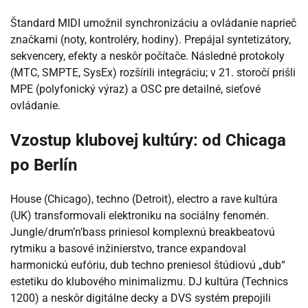
Štandard MIDI umožnil synchronizáciu a ovládanie naprieč
značkami (noty, kontroléry, hodiny). Prepájal syntetizátory,
sekvencery, efekty a neskôr počítače. Následné protokoly
(MTC, SMPTE, SysEx) rozšírili integráciu; v 21. storočí prišli
MPE (polyfonický výraz) a OSC pre detailné, sieťové
ovládanie.
Vzostup klubovej kultúry: od Chicaga
po Berlín
House (Chicago), techno (Detroit), electro a rave kultúra
(UK) transformovali elektroniku na sociálny fenomén.
Jungle/drum’n’bass priniesol komplexnú breakbeatovú
rytmiku a basové inžinierstvo, trance expandoval
harmonickú eufóriu, dub techno preniesol štúdiovú „dub“
estetiku do klubového minimalizmu. DJ kultúra (Technics
1200) a neskôr digitálne decky a DVS systém prepojili