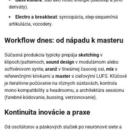
deriváty).
Electro a breakbeat
: syncopácia, step-sequenčná
artikulácia, vocodery.
Workflow dnes: od nápadu k masteru
Súčasná produkcia typicky prepája
sketching
v
klipoch/patternoch,
sound design
v modulárnom alebo
softvérovom synte,
aranž
v lineárnej časovej osi,
mix
s
referenčnými krivkami a
master
s cieľovými LUFS. Kľúčové
je iteratívne počúvanie na rôznych sústavách, kontrola
mono kompatibility a headroomu, a architektúra sessionu
(farebné kódovanie, bussing, verzionovanie).
Kontinuita inovácie a praxe
Od oscilátorov a páskových slučiek po neurónové siete a