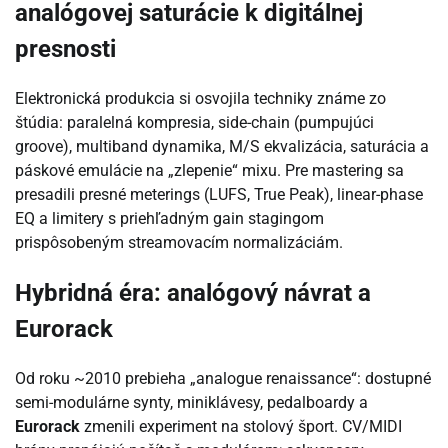
analógovej saturácie k digitálnej
presnosti
Elektronická produkcia si osvojila techniky známe zo
štúdia: paralelná kompresia, side-chain (pumpujúci
groove), multiband dynamika, M/S ekvalizácia, saturácia a
páskové emulácie na „zlepenie“ mixu. Pre mastering sa
presadili presné meterings (LUFS, True Peak), linear-phase
EQ a limitery s priehľadným gain stagingom
prispôsobeným streamovacím normalizáciám.
Hybridná éra: analógový návrat a
Eurorack
Od roku ~2010 prebieha „analogue renaissance“: dostupné
semi-modulárne synty, miniklávesy, pedalboardy a
Eurorack
zmenili experiment na stolový šport. CV/MIDI