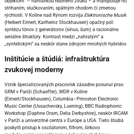
objektom“ – nahrávkou reálneho zvuku – a manipuluje ho
strihaním, slučkovaním, spätným chodom či zmenou
rýchlosti. V Kolíne nad Rýnom rozvíja
Elektronische Musik
(Herbert Eimert, Karlheinz Stockhausen) opačný pól:
syntézu tónov z generátorov (sínus, šum) a racionálne
seriálne štruktúry. Kontrast medzi „nahratým“ a
„syntetickým“ sa neskôr stane zdrojom mnohých hybridov.
Inštitúcie a štúdiá: infraštruktúra
zvukovej moderny
Vznik špecializovaných pracovísk zásadne posunul prax:
GRM v Paríži (Schaeffer), WDR v Kolíne
(Eimert/Stockhausen), Columbia–Princeton Electronic
Music Center (Ussachevsky, Luening), BBC Radiophonic
Workshop (Daphne Oram, Delia Derbyshire), neskôr IRCAM
v Paríži a univerzitné centrá v Európe a USA. Tieto štúdiá
poskytli prístup k oscilátorom, filtrom, šírkovo