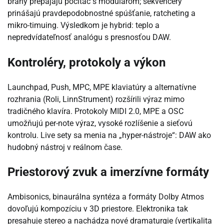
brány prepájajú počítač s modulárom; sekvencery
prinášajú pravdepodobnostné spúšťanie, ratcheting a
mikro-timuing. Výsledkom je hybrid: teplo a
nepredvídateľnosť analógu s presnosťou DAW.
Kontroléry, protokoly a výkon
Launchpad, Push, MPC, MPE klaviatúry a alternatívne
rozhrania (Roli, LinnStrument) rozšírili výraz mimo
tradičného klavíra. Protokoly MIDI 2.0, MPE a OSC
umožňujú per-note výraz, vysoké rozlíšenie a sieťovú
kontrolu. Live sety sa menia na „hyper-nástroje“: DAW ako
hudobný nástroj v reálnom čase.
Priestorový zvuk a imerzívne formáty
Ambisonics, binaurálna syntéza a formáty Dolby Atmos
dovoľujú kompozíciu v 3D priestore. Elektronika tak
presahuje stereo a nachádza nové dramaturgie (vertikalita