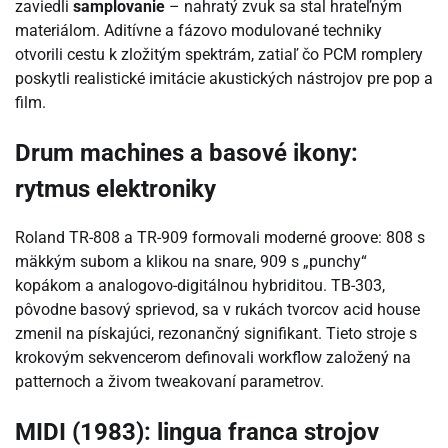
zaviedli
samplovanie
– nahratý zvuk sa stal hrateľným
materiálom. Aditívne a fázovo modulované techniky
otvorili cestu k zložitým spektrám, zatiaľ čo PCM romplery
poskytli realistické imitácie akustických nástrojov pre pop a
film.
Drum machines a basové ikony:
rytmus elektroniky
Roland TR-808 a TR-909 formovali moderné groove: 808 s
mäkkým subom a klikou na snare, 909 s „punchy“
kopákom a analogovo-digitálnou hybriditou. TB-303,
pôvodne basový sprievod, sa v rukách tvorcov acid house
zmenil na pískajúci, rezonančný signifikant. Tieto stroje s
krokovým sekvencerom definovali workflow založený na
patternoch a živom tweakovaní parametrov.
MIDI (1983): lingua franca strojov