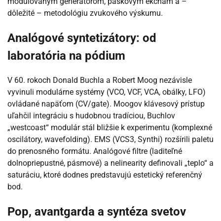
modulovaným generátorom, páskovým ekchám a –
dôležité – metodológiu zvukového výskumu.
Analógové syntetizátory: od
laboratória na pódium
V 60. rokoch Donald Buchla a Robert Moog nezávisle
vyvinuli modulárne systémy (VCO, VCF, VCA, obálky, LFO)
ovládané napäťom (CV/gate). Moogov klávesový prístup
uľahčil integráciu s hudobnou tradíciou, Buchlov
„westcoast“ modulár stál bližšie k experimentu (komplexné
oscilátory, wavefolding). EMS (VCS3, Synthi) rozšírili paletu
do prenosného formátu. Analógové filtre (laditeľné
dolnopriepustné, pásmové) a nelinearity definovali „teplo“ a
saturáciu, ktoré dodnes predstavujú estetický referenčný
bod.
Pop, avantgarda a syntéza svetov