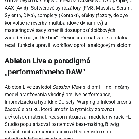
softvérových nástrojov a efektov. Nasledovali AU (Apple) a
AAX (Avid). Softvérové syntezátory (FM8, Massive, Serum,
Sylenth, Diva), samplery (Kontakt), efekty (fázory, delaye,
konvolučné reverby, multibandové dynamiky) a
masteringové sady zmenili dostupnosť špičkových
zariadení na „in-the-box“. Presné automatizácie a totálna
recall funkcia upravili workflow oproti analógovým stolom.
Ableton Live a paradigmá
„performatívneho DAW“
Ableton Live zaviedol
Session View
s klipmi – ne-lineárny
model aranžovania vhodný pre live performance,
improvizáciu a hybridné DJ sety. Warping priniesol presnú
časovú elastiku, ktorá umožnila rytmicky zarovnať
akýkoľvek materiál. Reason integroval modulárny rack, FL
Studio popularizoval patternové beat-making, Bitwig
rozšíril modulárnu moduláciu a Reaper extrémnu