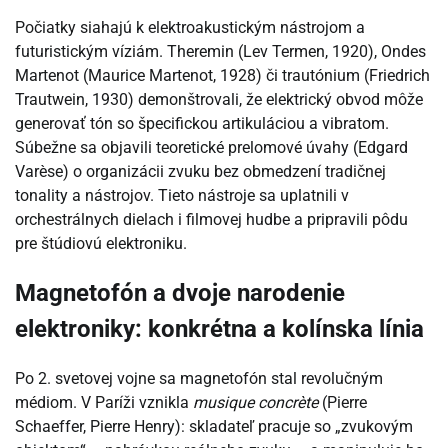
Počiatky siahajú k elektroakustickým nástrojom a
futuristickým víziám. Theremin (Lev Termen, 1920), Ondes
Martenot (Maurice Martenot, 1928) či trautónium (Friedrich
Trautwein, 1930) demonštrovali, že elektrický obvod môže
generovať tón so špecifickou artikuláciou a vibratom.
Súbežne sa objavili teoretické prelomové úvahy (Edgard
Varèse) o organizácii zvuku bez obmedzení tradičnej
tonality a nástrojov. Tieto nástroje sa uplatnili v
orchestrálnych dielach i filmovej hudbe a pripravili pôdu
pre štúdiovú elektroniku.
Magnetofón a dvoje narodenie
elektroniky: konkrétna a kolínska línia
Po 2. svetovej vojne sa magnetofón stal revolučným
médiom. V Paríži vznikla
musique concrète
(Pierre
Schaeffer, Pierre Henry): skladateľ pracuje so „zvukovým