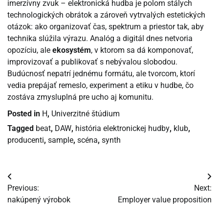
imerzívny zvuk – elektronická hudba je polom stálych
technologických obrátok a zároveň vytrvalých estetických
otázok: ako organizovať čas, spektrum a priestor tak, aby
technika slúžila výrazu. Analóg a digitál dnes netvoria
opozíciu, ale
ekosystém
, v ktorom sa dá komponovať,
improvizovať a publikovať s nebývalou slobodou.
Budúcnosť nepatrí jednému formátu, ale tvorcom, ktorí
vedia prepájať remeslo, experiment a etiku v hudbe, čo
zostáva zmysluplná pre ucho aj komunitu.
Posted in
H
,
Univerzitné štúdium
Tagged
beat
,
DAW
,
história elektronickej hudby
,
klub
,
producenti
,
sample
,
scéna
,
synth
Navigácia
Previous:
Next:
v
nakúpený výrobok
Employer value proposition
článku