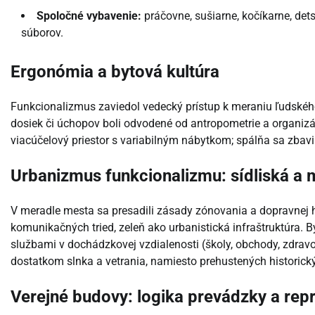
Spoločné vybavenie:
práčovne, sušiarne, kočíkarne, det
súborov.
Ergonómia a bytová kultúra
Funkcionalizmus zaviedol vedecký prístup k meraniu ľudského
dosiek či úchopov boli odvodené od antropometrie a organiz
viacúčelový priestor s variabilným nábytkom; spálňa sa zbav
Urbanizmus funkcionalizmu: sídliská a 
V meradle mesta sa presadili zásady zónovania a dopravnej hi
komunikačných tried, zeleň ako urbanistická infraštruktúra.
službami v dochádzkovej vzdialenosti (školy, obchody, zdrav
dostatkom slnka a vetrania, namiesto prehustených historický
Verejné budovy: logika prevádzky a rep