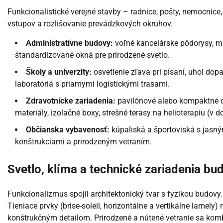
Funkcionalistické verejné stavby – radnice, pošty, nemocnice, 
vstupov a rozlišovanie prevádzkových okruhov.
Administratívne budovy:
voľné kancelárske pôdorysy, mod
štandardizované okná pre prirodzené svetlo.
Školy a univerzity:
osvetlenie zľava pri písaní, uhol dopa
laboratóriá s priamymi logistickými trasami.
Zdravotnícke zariadenia:
pavilónové alebo kompaktné di
materiály, izolačné boxy, strešné terasy na helioterapiu (v 
Občianska vybavenosť:
kúpaliská a športoviská s jasn
konštrukciami a prirodzeným vetraním.
Svetlo, klíma a technické zariadenia bu
Funkcionalizmus spojil architektonický tvar s fyzikou budovy.
Tieniace prvky (brise-soleil, horizontálne a vertikálne lamely)
konštrukčným detailom. Prirodzené a nútené vetranie sa kom