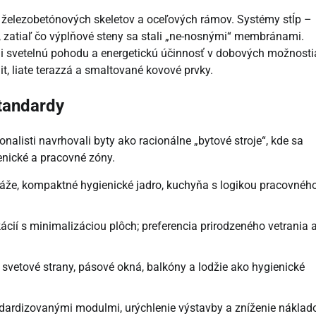
 železobetónových skeletov a oceľových rámov. Systémy stĺp –
, zatiaľ čo výplňové steny sa stali „ne-nosnými“ membránami.
li svetelnú pohodu a energetickú účinnosť v dobových možnosti
it, liate terazzá a smaltované kovové prvky.
štandardy
nalisti navrhovali byty ako racionálne „bytové stroje“, kde sa
ienické a pracovné zóny.
áže, kompaktné hygienické jadro, kuchyňa s logikou pracovnéh
ácií s minimalizáciou plôch; preferencia prirodzeného vetrania 
 svetové strany, pásové okná, balkóny a lodžie ako hygienické
dardizovanými modulmi, urýchlenie výstavby a zníženie náklad