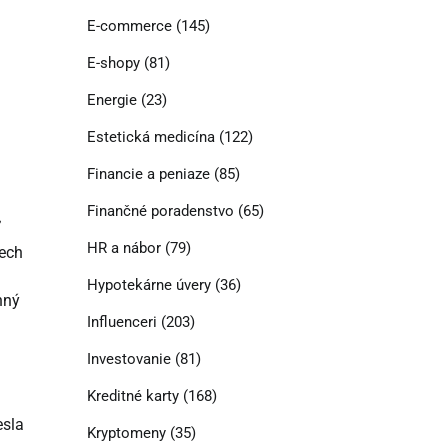
E-commerce
(145)
E-shopy
(81)
Energie
(23)
Estetická medicína
(122)
Financie a peniaze
(85)
Finančné poradenstvo
(65)
ť
HR a nábor
(79)
pech
Hypotekárne úvery
(36)
nný
Influenceri
(203)
Investovanie
(81)
Kreditné karty
(168)
esla
Kryptomeny
(35)