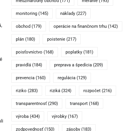
medzinárodný obchod
(171)
meranie
(193)
monitoring
(145)
náklady
(227)
,
obchod
(179)
operácie na finančnom trhu
(142)
plán
(180)
poistenie
(217)
poisťovníctvo
(168)
poplatky
(181)
é
pravidlá
(184)
preprava a špedícia
(209)
prevencia
(160)
regulácia
(129)
riziko
(283)
riziká
(324)
rozpočet
(216)
transparentnosť
(290)
transport
(168)
výroba
(434)
výrobky
(167)
li
zodpovednosť
(150)
zásoby
(183)