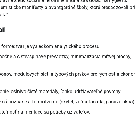
pravné siete; sociálne reformné hnutia zas dôraz na hygienu,
ernistické manifesty a avantgardné školy, ktoré presadzovali pr
ota“.
il
forme; tvar je výsledkom analytického procesu.
očné a čisté/špinavé prevádzky, minimalizácia mŕtvej plochy,
onov, modulových sietí a typových prvkov pre rýchlosť a ekon
nie, oslnivo čisté materiály, ľahko udržiavateľné povrchy.
 sú priznané a formotvorné (skelet, voľná fasáda, pásové okná)
teľnosť na meniace sa potreby užívateľov.