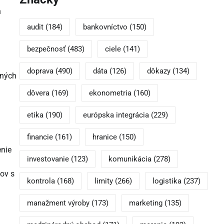
h
audit
(184)
bankovníctvo
(150)
bezpečnosť
(483)
ciele
(141)
doprava
(490)
dáta
(126)
dôkazy
(134)
vných
dôvera
(169)
ekonometria
(160)
etika
(190)
európska integrácia
(229)
financie
(161)
hranice
(150)
enie
investovanie
(123)
komunikácia
(278)
ov s
kontrola
(168)
limity
(266)
logistika
(237)
manažment výroby
(173)
marketing
(135)