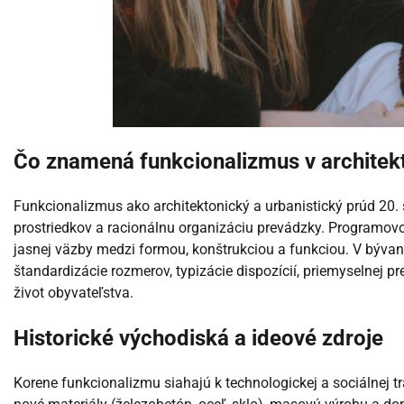
Čo znamená funkcionalizmus v architek
Funkcionalizmus ako architektonický a urbanistický prúd 20. s
prostriedkov a racionálnu organizáciu prevádzky. Programov
jasnej väzby medzi formou, konštrukciou a funkciou. V býva
štandardizácie rozmerov, typizácie dispozícií, priemyselnej p
život obyvateľstva.
Historické východiská a ideové zdroje
Korene funkcionalizmu siahajú k technologickej a sociálnej tra