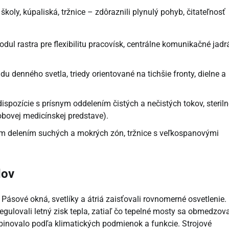
školy, kúpaliská, tržnice – zdôraznili plynulý pohyb, čitateľnosť
ul rastra pre flexibilitu pracovísk, centrálne komunikačné jadrá
du denného svetla, triedy orientované na tichšie fronty, dielne a
spozície s prísnym oddelením čistých a nečistých tokov, steriln
dobovej medicínskej predstave).
ým delením suchých a mokrých zón, tržnice s veľkospanovými
dov
 Pásové okná, svetlíky a átriá zaisťovali rovnomerné osvetlenie.
 regulovali letný zisk tepla, zatiaľ čo tepelné mosty sa obmedzova
binovalo podľa klimatických podmienok a funkcie. Strojové