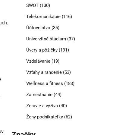
SWOT
(130)
Telekomunikácie
(116)
ach.
Účtovníctvo
(35)
Univerzitné štúdium
(37)
Úvery a pôžičky
(191)
Vzdelávanie
(19)
Vzťahy a randenie
(53)
o
Wellness a fitness
(183)
Zamestnanie
(44)
a
Zdravie a výživa
(40)
Ženy podnikateľky
(62)
ov.
Značky