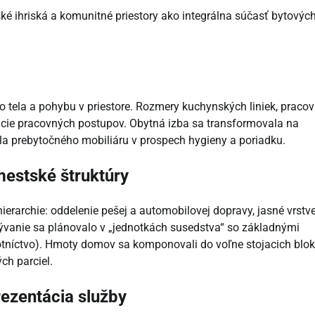
ské ihriská a komunitné priestory ako integrálna súčasť bytovýc
 tela a pohybu v priestore. Rozmery kuchynských liniek, praco
ácie pracovných postupov. Obytná izba sa transformovala na
ila prebytočného mobiliáru v prospech hygieny a poriadku.
mestské štruktúry
erarchie: oddelenie pešej a automobilovej dopravy, jasné vrstv
 Bývanie sa plánovalo v „jednotkách susedstva“ so základnými
otníctvo). Hmoty domov sa komponovali do voľne stojacich blok
ch parciel.
rezentácia služby