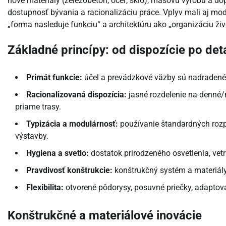
nové materiály (železobetón, oceľ, sklo), masovú výrobu a do
dostupnosť bývania a racionalizáciu práce. Vplyv mali aj mod
„forma nasleduje funkciu“ a architektúru ako „organizáciu živ
Základné princípy: od dispozície po deta
Primát funkcie:
účel a prevádzkové väzby sú nadradené 
Racionalizovaná dispozícia:
jasné rozdelenie na denné/n
priame trasy.
Typizácia a modulárnosť:
používanie štandardných rozp
výstavby.
Hygiena a svetlo:
dostatok prirodzeného osvetlenia, vetra
Pravdivosť konštrukcie:
konštrukčný systém a materiály
Flexibilita:
otvorené pôdorysy, posuvné priečky, adaptova
Konštrukčné a materiálové inovácie