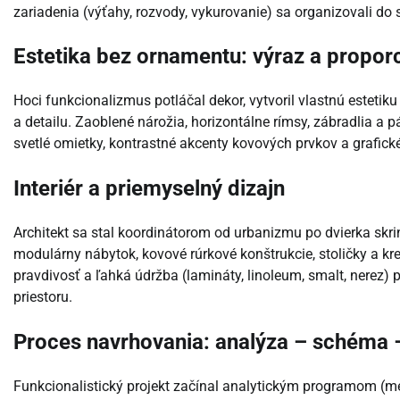
zariadenia (výťahy, rozvody, vykurovanie) sa organizovali do 
Estetika bez ornamentu: výraz a propor
Hoci funkcionalizmus potláčal dekor, vytvoril vlastnú estetik
a detailu. Zaoblené nárožia, horizontálne rímsy, zábradlia a 
svetlé omietky, kontrastné akcenty kovových prvkov a grafick
Interiér a priemyselný dizajn
Architekt sa stal koordinátorom od urbanizmu po dvierka skr
modulárny nábytok, kovové rúrkové konštrukcie, stoličky a kr
pravdivosť a ľahká údržba (lamináty, linoleum, smalt, nerez)
priestoru.
Proces navrhovania: analýza – schéma 
Funkcionalistický projekt začínal analytickým programom (m