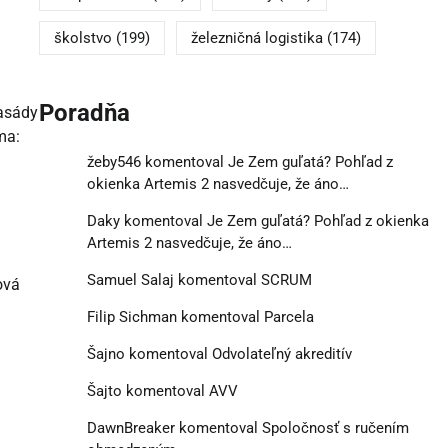
školstvo
(199)
železničná logistika
(174)
Poradňa
fasády
ma:
žeby546
komentoval
Je Zem guľatá? Pohľad z
okienka Artemis 2 nasvedčuje, že áno…
Daky
komentoval
Je Zem guľatá? Pohľad z okienka
Artemis 2 nasvedčuje, že áno…
Samuel Salaj
komentoval
SCRUM
ová
Filip Sichman
komentoval
Parcela
Šajno
komentoval
Odvolateľný akreditív
Šajto
komentoval
AVV
DawnBreaker
komentoval
Spoločnosť s ručením