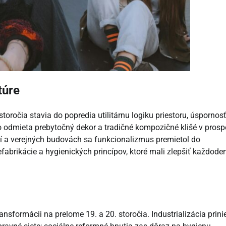
túre
toročia stavia do popredia utilitárnu logiku priestoru, úspornos
o odmieta prebytočný dekor a tradičné kompozičné klišé v pros
ní a verejných budovách sa funkcionalizmus premietol do
refabrikácie a hygienických princípov, ktoré mali zlepšiť každode
nsformácii na prelome 19. a 20. storočia. Industrializácia prini