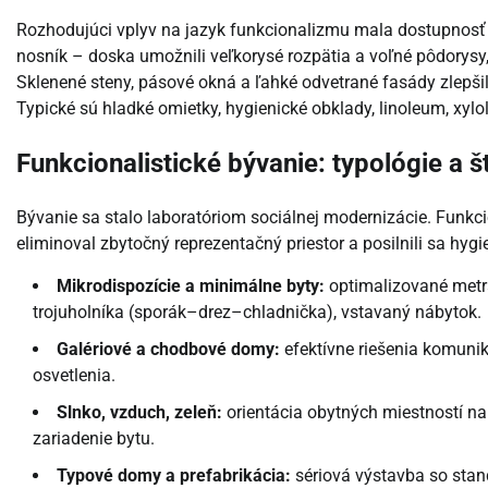
Rozhodujúci vplyv na jazyk funkcionalizmu mala dostupnosť
nosník – doska umožnili veľkorysé rozpätia a voľné pôdorysy
Sklenené steny, pásové okná a ľahké odvetrané fasády zlepši
Typické sú hladké omietky, hygienické obklady, linoleum, xylol
Funkcionalistické bývanie: typológie a 
Bývanie sa stalo laboratóriom sociálnej modernizácie. Funkcio
eliminoval zbytočný reprezentačný priestor a posilnili sa hyg
Mikrodispozície a minimálne byty:
optimalizované metr
trojuholníka (sporák–drez–chladnička), vstavaný nábytok.
Galériové a chodbové domy:
efektívne riešenia komunik
osvetlenia.
Slnko, vzduch, zeleň:
orientácia obytných miestností na
zariadenie bytu.
Typové domy a prefabrikácia:
sériová výstavba so stan