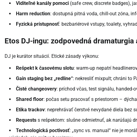
Viditeľné kanály pomoci
(safe crew, discrete badges), 
Harm reduction
: dostupná pitná voda, chill-out zóna, in
Fyzická prístupnosť
: bezbariérové vstupy, toalety, vyhra
Etos DJ-ingu: zodpovedná dramaturgia a
DJ je kurátor situácií. Etické zásady výkonu:
Rešpekt k časovému slotu
: warm-up nepatrí headlinerová
Gain staging bez „redline“
: nekresliť mixpult; chráni to 
Čisté changeovery
: príchod včas, test signálu, handed-
Shared floor
: počas setu pracovať s priestorom – dýchan
Etika trackov
: neprehrávať čerstvé nevydané diela bez 
Requests
s rešpektom: slušne odmietnuť, ak narúšajú dr
Technologická poctivosť
: „sync vs. manual“ nie je morá