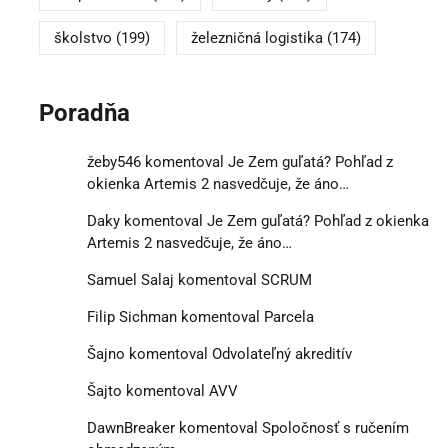
školstvo
(199)
železničná logistika
(174)
Poradňa
žeby546
komentoval
Je Zem guľatá? Pohľad z
okienka Artemis 2 nasvedčuje, že áno…
Daky
komentoval
Je Zem guľatá? Pohľad z okienka
Artemis 2 nasvedčuje, že áno…
Samuel Salaj
komentoval
SCRUM
Filip Sichman
komentoval
Parcela
Šajno
komentoval
Odvolateľný akreditív
Šajto
komentoval
AVV
DawnBreaker
komentoval
Spoločnosť s ručením