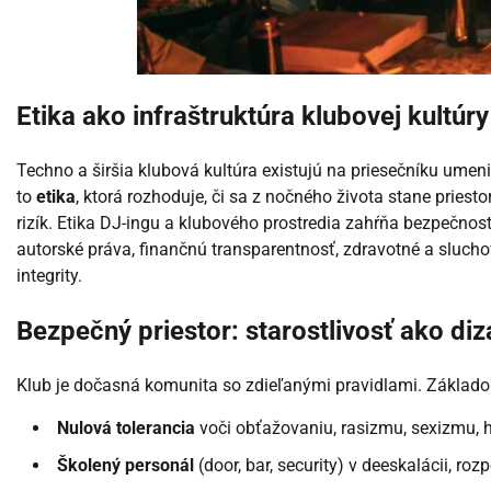
Etika ako infraštruktúra klubovej kultúry
Techno a širšia klubová kultúra existujú na priesečníku umenia
to
etika
, ktorá rozhoduje, či sa z nočného života stane priesto
rizík. Etika DJ-ingu a klubového prostredia zahŕňa bezpečno
autorské práva, finančnú transparentnosť, zdravotné a sluchov
integrity.
Bezpečný priestor: starostlivosť ako diz
Klub je dočasná komunita so zdieľanými pravidlami. Základ
Nulová tolerancia
voči obťažovaniu, rasizmu, sexizmu, h
Školený personál
(door, bar, security) v deeskalácii, roz