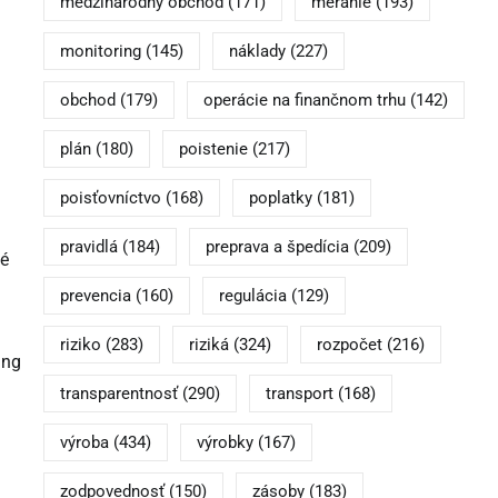
medzinárodný obchod
(171)
meranie
(193)
monitoring
(145)
náklady
(227)
obchod
(179)
operácie na finančnom trhu
(142)
plán
(180)
poistenie
(217)
poisťovníctvo
(168)
poplatky
(181)
pravidlá
(184)
preprava a špedícia
(209)
né
prevencia
(160)
regulácia
(129)
riziko
(283)
riziká
(324)
rozpočet
(216)
ing
transparentnosť
(290)
transport
(168)
výroba
(434)
výrobky
(167)
zodpovednosť
(150)
zásoby
(183)