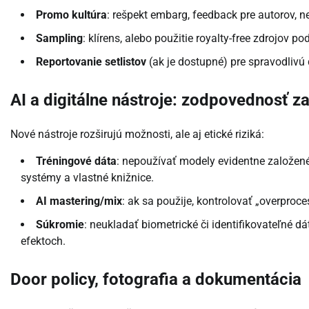
Promo kultúra
: rešpekt embarg, feedback pre autorov, n
Sampling
: klírens, alebo použitie royalty-free zdrojov po
Reportovanie setlistov
(ak je dostupné) pre spravodlivú 
AI a digitálne nástroje: zodpovednosť za
Nové nástroje rozširujú možnosti, ale aj etické riziká:
Tréningové dáta
: nepoužívať modely evidentne založen
systémy a vlastné knižnice.
AI mastering/mix
: ak sa použije, kontrolovať „overpr
Súkromie
: neukladať biometrické či identifikovateľné d
efektoch.
Door policy, fotografia a dokumentácia