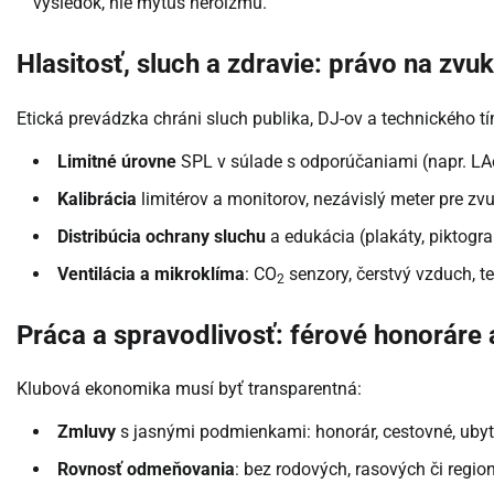
výsledok, nie mýtus heroizmu.
Hlasitosť, sluch a zdravie: právo na zvu
Etická prevádzka chráni sluch publika, DJ-ov a technického t
Limitné úrovne
SPL v súlade s odporúčaniami (napr. LAe
Kalibrácia
limitérov a monitorov, nezávislý meter pre zv
Distribúcia ochrany sluchu
a edukácia (plakáty, piktogr
Ventilácia a mikroklíma
: CO
senzory, čerstvý vzduch, t
2
Práca a spravodlivosť: férové honoráre
Klubová ekonomika musí byť transparentná:
Zmluvy
s jasnými podmienkami: honorár, cestovné, ubyto
Rovnosť odmeňovania
: bez rodových, rasových či regio