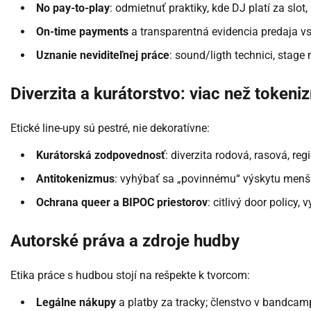
No pay-to-play
: odmietnuť praktiky, kde DJ platí za slot
On-time payments
a transparentná evidencia predaja vs
Uznanie neviditeľnej práce
: sound/ligth technici, sta
Diverzita a kurátorstvo: viac než token
Etické line-upy sú pestré, nie dekoratívne:
Kurátorská zodpovednosť
: diverzita rodová, rasová, r
Antitokenizmus
: vyhýbať sa „povinnému“ výskytu menšín
Ochrana queer a BIPOC priestorov
: citlivý door policy
Autorské práva a zdroje hudby
Etika práce s hudbou stojí na rešpekte k tvorcom:
Legálne nákupy
a platby za tracky; členstvo v bandcamp