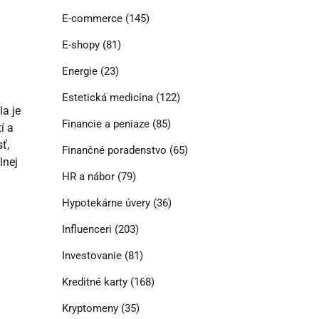
E-commerce
(145)
E-shopy
(81)
Energie
(23)
Estetická medicína
(122)
la je
Financie a peniaze
(85)
í a
ť,
Finančné poradenstvo
(65)
lnej
HR a nábor
(79)
Hypotekárne úvery
(36)
Influenceri
(203)
Investovanie
(81)
Kreditné karty
(168)
Kryptomeny
(35)