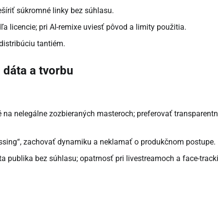
ešíriť súkromné linky bez súhlasu.
dľa licencie; pri AI-remixe uviesť pôvod a limity použitia.
distribúciu tantiém.
 dáta a tvorbu
é na nelegálne zozbieraných masteroch; preferovať transparent
ocessing“, zachovať dynamiku a neklamať o produkčnom postupe.
áta publika bez súhlasu; opatrnosť pri livestreamoch a face-track