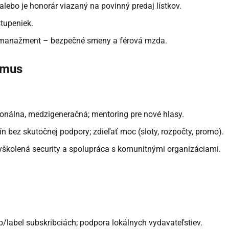
, alebo je honorár viazaný na povinný predaj lístkov.
tupeniek.
ge manažment – bezpečné smeny a férová mzda.
izmus
egionálna, medzigeneračná; mentoring pre nové hlasy.
 bez skutočnej podpory; zdieľať moc (sloty, rozpočty, promo).
, vyškolená security a spolupráca s komunitnými organizáciami.
/label subskribciách; podpora lokálnych vydavateľstiev.