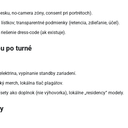
ku, no-camera zóny, consent pri portrétoch).
 lístkov; transparentné podmienky (retencia, zdieľanie, účel).
 riešenie dress-code (ak existuje).
u po turné
elektrina, vypínanie standby zariadení.
ký merch, lokálna tlač plagátov.
ffsety ako doplnok (nie výhovorka), lokálne „residency“ modely.
dy