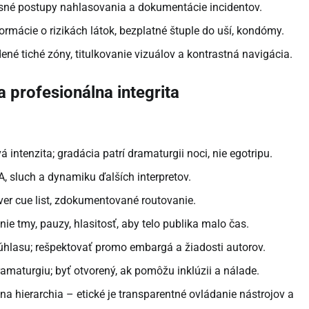
jasné postupy nahlasovania a dokumentácie incidentov.
formácie o rizikách látok, bezplatné štuple do uší, kondómy.
dené tiché zóny, titulkovanie vizuálov a kontrastná navigácia.
 profesionálna integrita
 intenzita; gradácia patrí dramaturgii noci, nie egotripu.
PA, sluch a dynamiku ďalších interpretov.
over cue list, zdokumentované routovanie.
ie tmy, pauzy, hlasitosť, aby telo publika malo čas.
súhlasu; rešpektovať promo embargá a žiadosti autorov.
amaturgiu; byť otvorený, ak pomôžu inklúzii a nálade.
lna hierarchia – etické je transparentné ovládanie nástrojov a