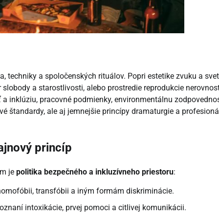
, techniky a spoločenských rituálov. Popri estetike zvuku a svet
r slobody a starostlivosti, alebo prostredie reprodukcie nerovnost
sť a inklúziu, pracovné podmienky, environmentálnu zodpovednos
é štandardy, ale aj jemnejšie princípy dramaturgie a profesioná
ajnový princíp
om je
politika bezpečného a inkluzívneho priestoru
:
omofóbii, transfóbii a iným formám diskriminácie.
poznaní intoxikácie, prvej pomoci a citlivej komunikácii.