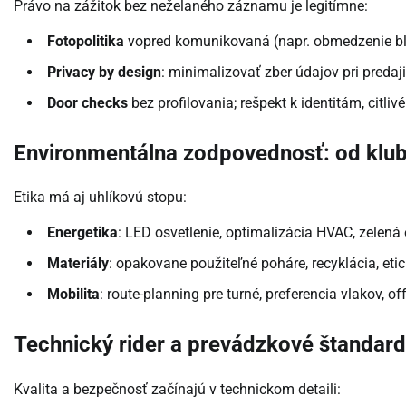
Právo na zážitok bez neželaného záznamu je legitímne:
Fotopolitika
vopred komunikovaná (napr. obmedzenie bles
Privacy by design
: minimalizovať zber údajov pri predaji
Door checks
bez profilovania; rešpekt k identitám, citlivé
Environmentálna zodpovednosť: od klub
Etika má aj uhlíkovú stopu:
Energetika
: LED osvetlenie, optimalizácia HVAC, zelená 
Materiály
: opakovane použiteľné poháre, recyklácia, etic
Mobilita
: route-planning pre turné, preferencia vlakov, o
Technický rider a prevádzkové štandar
Kvalita a bezpečnosť začínajú v technickom detaili: