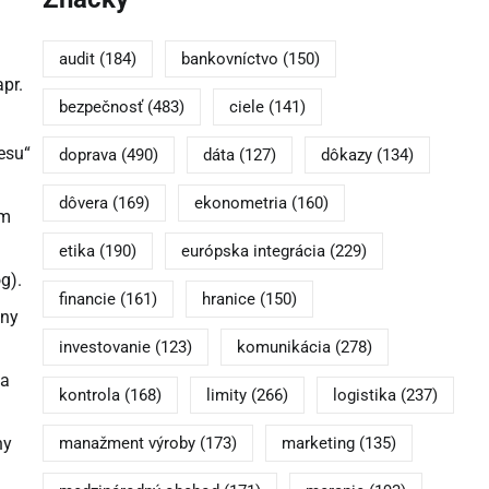
audit
(184)
bankovníctvo
(150)
apr.
bezpečnosť
(483)
ciele
(141)
esu“
doprava
(490)
dáta
(127)
dôkazy
(134)
dôvera
(169)
ekonometria
(160)
ém
etika
(190)
európska integrácia
(229)
g).
financie
(161)
hranice
(150)
vny
investovanie
(123)
komunikácia
(278)
ka
kontrola
(168)
limity
(266)
logistika
(237)
manažment výroby
(173)
marketing
(135)
ny