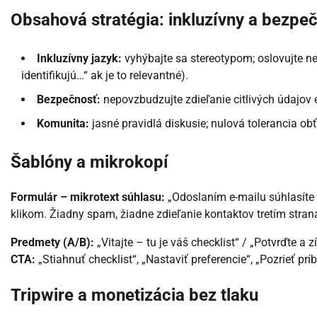
Obsahová stratégia: inkluzívny a bezpeč
Inkluzívny jazyk:
vyhýbajte sa stereotypom; oslovujte neu
identifikujú…“ ak je to relevantné).
Bezpečnosť:
nepovzbudzujte zdieľanie citlivých údajov
Komunita:
jasné pravidlá diskusie; nulová tolerancia obť
Šablóny a mikrokopí
Formulár – mikrotext súhlasu:
„Odoslaním e-mailu súhlasíte 
klikom. Žiadny spam, žiadne zdieľanie kontaktov tretím stran
Predmety (A/B):
„Vitajte – tu je váš checklist“ / „Potvrďte a 
CTA:
„Stiahnuť checklist“, „Nastaviť preferencie“, „Pozrieť prí
Tripwire a monetizácia bez tlaku