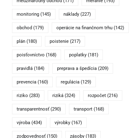
medzinárodný obchod
(171)
meranie
(193)
monitoring
(145)
náklady
(227)
obchod
(179)
operácie na finančnom trhu
(142)
plán
(180)
poistenie
(217)
poisťovníctvo
(168)
poplatky
(181)
pravidlá
(184)
preprava a špedícia
(209)
prevencia
(160)
regulácia
(129)
riziko
(283)
riziká
(324)
rozpočet
(216)
transparentnosť
(290)
transport
(168)
výroba
(434)
výrobky
(167)
zodpovednosť
(150)
zásoby
(183)