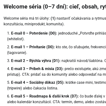
Welcome séria (0–7 dní): cieľ, obsah, r
Welcome séria má tri úlohy:
(1)
nastaviť očakávania a rytmu
konzultácia, miniprodukt, komunita).
E-mail 0 – Potvrdenie (D0):
jednoduché „Potvrďte prihlás
(whitelist).
E-mail 1 – Privítanie (D0):
kto ste, čo sľubujete, frekvenc
(tagovanie).
E-mail 2 – Rýchla výhra (D1):
najkratší návod/šablóna. C
E-mail 3 – Príbeh & misia (D3):
prečo existujete, akú zme
prístup). CTA: pridať sa do komunity alebo odpovedať na m
E-mail 4 – Sociálny dôkaz (D5):
krátke case mini, testim
(tripwire) alebo čakacia listina.
E-mail 5 – Roadmapa & ďalší krok (D7):
čo bude ďalej v
alebo kalendár konzultácií. CTA: termín, demo, alebo zostá