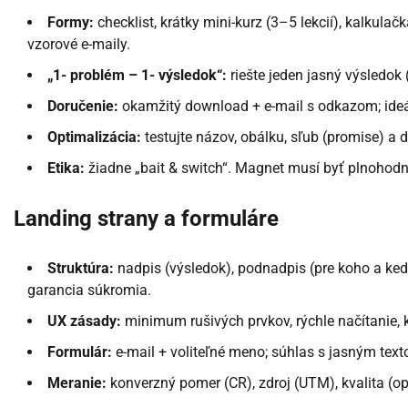
Formy:
checklist, krátky mini-kurz (3–5 lekcií), kalkulač
vzorové e-maily.
„1- problém – 1- výsledok“:
riešte jeden jasný výsledok 
Doručenie:
okamžitý download + e-mail s odkazom; ideál
Optimalizácia:
testujte názov, obálku, sľub (promise) a 
Etika:
žiadne „bait & switch“. Magnet musí byť plnohod
Landing strany a formuláre
Struktúra:
nadpis (výsledok), podnadpis (pre koho a kedy)
garancia súkromia.
UX zásady:
minimum rušivých prvkov, rýchle načítanie, k
Formulár:
e-mail + voliteľné meno; súhlas s jasným tex
Meranie:
konverzný pomer (CR), zdroj (UTM), kvalita (o