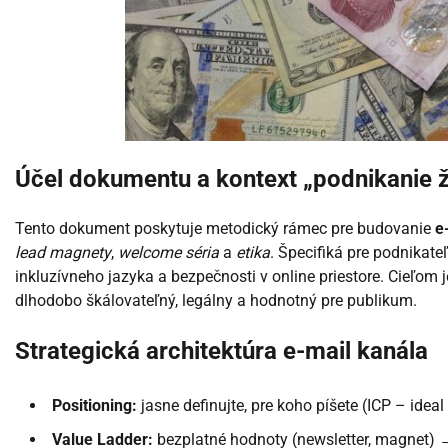
Účel dokumentu a kontext „podnikanie ž
Tento dokument poskytuje metodický rámec pre budovanie
e
lead magnety
,
welcome séria
a
etika
. Špecifiká pre podnikat
inkluzívneho jazyka a bezpečnosti v online priestore. Cieľom j
dlhodobo škálovateľný, legálny a hodnotný pre publikum.
Strategická architektúra e-mail kanála
Positioning:
jasne definujte, pre koho píšete (ICP – idea
Value Ladder:
bezplatné hodnoty (newsletter, magnet)