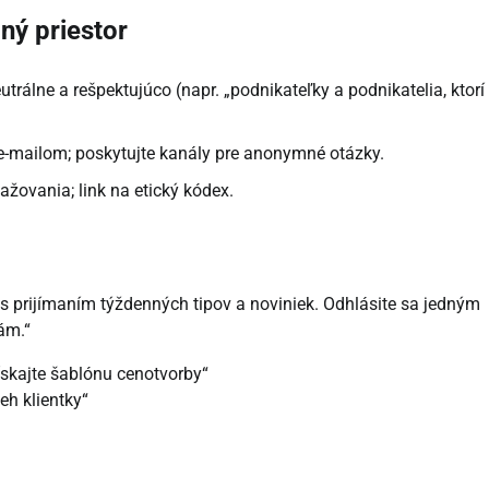
ný priestor
trálne a rešpektujúco (napr. „podnikateľky a podnikatelia, ktorí
 e-mailom; poskytujte kanály pre anonymné otázky.
ažovania; link na etický kódex.
s prijímaním týždenných tipov a noviniek. Odhlásite sa jedným
ám.“
získajte šablónu cenotvorby“
beh klientky“