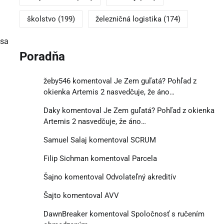
školstvo
(199)
železničná logistika
(174)
 sa
Poradňa
žeby546
komentoval
Je Zem guľatá? Pohľad z
okienka Artemis 2 nasvedčuje, že áno…
Daky
komentoval
Je Zem guľatá? Pohľad z okienka
Artemis 2 nasvedčuje, že áno…
Samuel Salaj
komentoval
SCRUM
Filip Sichman
komentoval
Parcela
Šajno
komentoval
Odvolateľný akreditív
Šajto
komentoval
AVV
DawnBreaker
komentoval
Spoločnosť s ručením