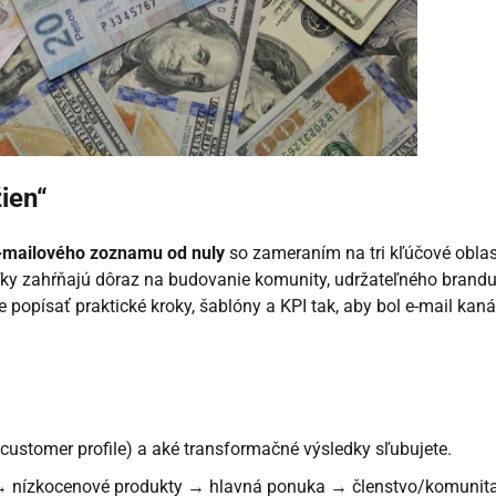
ien“
-mailového zoznamu od nuly
so zameraním na tri kľúčové oblas
eľky zahŕňajú dôraz na budovanie komunity, udržateľného brandu
e popísať praktické kroky, šablóny a KPI tak, aby bol e-mail kaná
l customer profile) a aké transformačné výsledky sľubujete.
 → nízkocenové produkty → hlavná ponuka → členstvo/komunita