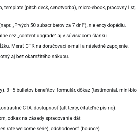
ka, template (pitch deck, cenotvorba), micro-ebook, pracovný list,
(napr. „Prvých 50 subscriberov za 7 dní“), nie encyklopédiu.
ne cez „content upgrade“ aj v súvisiacom článku.
dĺžku. Merať CTR na doručovací e-mail a následné zapojenie.
notný aj bez okamžitého nákupu.
, 3–5 bulletov benefitov, formulár, dôkaz (testimonial, mini-bio
ontrastné CTA, dostupnosť (alt texty, čitateľné písmo).
tom, odkaz na zásady spracovania dát.
pen rate welcome série), odchodovosť (bounce).