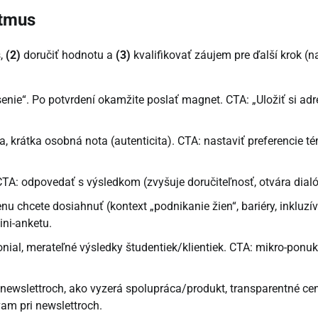
ytmus
s,
(2)
doručiť hodnotu a
(3)
kvalifikovať záujem pre ďalší krok (n
enie“. Po potvrdení okamžite poslať magnet. CTA: „Uložiť si adr
ia, krátka osobná nota (autenticita). CTA: nastaviť preferencie t
TA: odpovedať s výsledkom (zvyšuje doručiteľnosť, otvára dialó
nu chcete dosiahnuť (kontext „podnikanie žien“, bariéry, inkluzí
ini-anketu.
onial, merateľné výsledky študentiek/klientiek. CTA: mikro-ponu
 newslettroch, ako vyzerá spolupráca/produkt, transparentné ce
vam pri newslettroch.