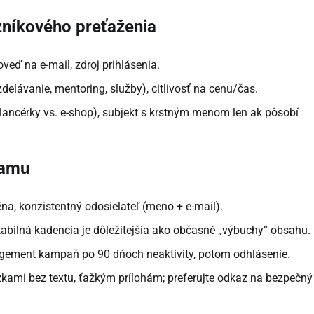
zníkového preťaženia
oveď na e-mail, zdroj prihlásenia.
delávanie, mentoring, služby), citlivosť na cenu/čas.
elancérky vs. e-shop), subjekt s krstným menom len ak pôsobí
namu
a, konzistentný odosielateľ (meno + e-mail).
tabilná kadencia je dôležitejšia ako občasné „výbuchy“ obsahu.
gement kampaň po 90 dňoch neaktivity, potom odhlásenie.
mi bez textu, ťažkým prílohám; preferujte odkaz na bezpečný