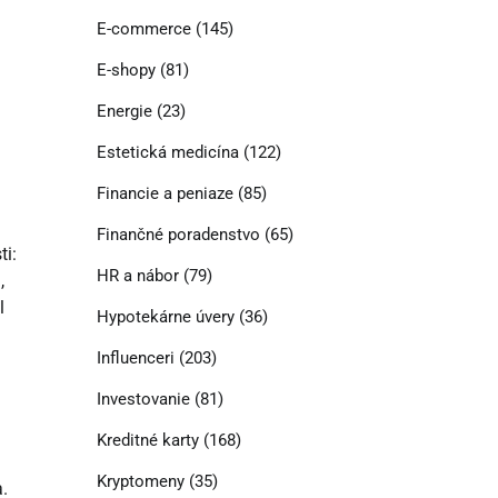
E-commerce
(145)
E-shopy
(81)
Energie
(23)
Estetická medicína
(122)
Financie a peniaze
(85)
Finančné poradenstvo
(65)
ti:
HR a nábor
(79)
,
l
Hypotekárne úvery
(36)
Influenceri
(203)
Investovanie
(81)
Kreditné karty
(168)
Kryptomeny
(35)
.