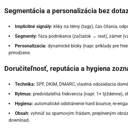
Segmentácia a personalizácia bez dota
Implicitné signály:
kliky na témy (tagy), čas čítania, odp
Segmenty:
fáza podnikania (začiatok → rast), zámer (vz
Personalizácia:
dynamické bloky (napr. príklady pre fre
prirodzene.
Doručiteľnosť, reputácia a hygiena zoz
Technika:
SPF, DKIM, DMARC, vlastná odosielacia domén
Rytmus:
predvídateľná frekvencia (napr. 1× týždenne), s
Hygiena:
automatické odstránenie hard bounce, re-enga
Obsah:
vyhnúť sa spamovým frádam, preplneným obrázka
download.