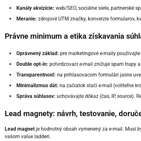
Kanály akvizície:
web/SEO, sociálne siete, partnerské spo
Meranie:
zdrojové UTM značky, konverzie formularov, kv
Právne minimum a etika získavania súh
Oprávnený základ:
pre marketingové e-maily používajt
Double opt-in:
potvrdzovací e-mail znižuje spam trapy a 
Transparentnosť:
na prihlasovacom formulári jasne uve
Minimalizmus dát:
na začiatok stačí e-mail (voliteľne kr
Správa súhlasov:
uchovávajte dôkaz (čas, IP, source). R
Lead magnety: návrh, testovanie, doruč
Lead magnet
je hodnotný obsah vymenený za e-mail. Musí by
vašom value ladderi.