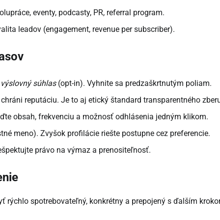
lupráce, eventy, podcasty, PR, referral program.
alita leadov (engagement, revenue per subscriber).
lasov
e
výslovný súhlas
(opt-in). Vyhnite sa predzaškrtnutým poliam.
chráni reputáciu. Je to aj etický štandard transparentného zberu
ďte obsah, frekvenciu a možnosť odhlásenia jedným klikom.
stné meno). Zvyšok profilácie riešte postupne cez preferencie.
ešpektujte právo na výmaz a prenositeľnosť.
enie
ť rýchlo spotrebovateľný, konkrétny a prepojený s ďalším krok