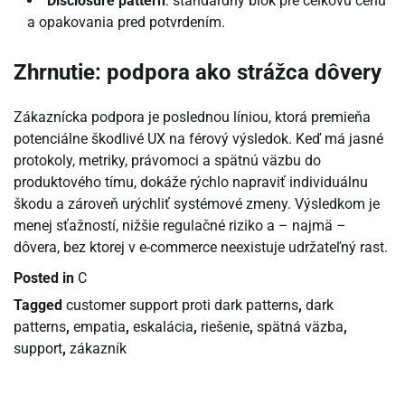
Disclosure pattern
: štandardný blok pre celkovú cenu
a opakovania pred potvrdením.
Zhrnutie: podpora ako strážca dôvery
Zákaznícka podpora je poslednou líniou, ktorá premieňa
potenciálne škodlivé UX na férový výsledok. Keď má jasné
protokoly, metriky, právomoci a spätnú väzbu do
produktového tímu, dokáže rýchlo napraviť individuálnu
škodu a zároveň urýchliť systémové zmeny. Výsledkom je
menej sťažností, nižšie regulačné riziko a – najmä –
dôvera, bez ktorej v e-commerce neexistuje udržateľný rast.
Posted in
C
Tagged
customer support proti dark patterns
,
dark
patterns
,
empatia
,
eskalácia
,
riešenie
,
spätná väzba
,
support
,
zákazník