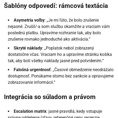
Šablóny odpovedí: rámcová textácia
Asymetria voľby
: „Je mi ľúto, že bolo zrušenie
nejasné. Zrušil/-a som službu okamžite a vraciam vám
poslednú platbu. Upravíme rozhranie tak, aby bolo
zrušenie rovnako jednoduché ako aktivácia.“
Skryté náklady
: „Poplatok nebol zobrazený
dostatočne včas. Vraciam ho a upravíme stránku košíka
tak, aby boli všetky náklady jasné pred potvrdením.“
Falošná urgentnosť
: „Časové obmedzenie neodrážalo
dostupnosť. Ponúkame storno bez sankcie a opravujeme
zobrazovanie informácií.“
Integrácia so súladom a právom
Escalation matrix
: jasné pravidlá, kedy vstupuje
právne oddelenie (zľavy, referenčné ceny, recenzie,