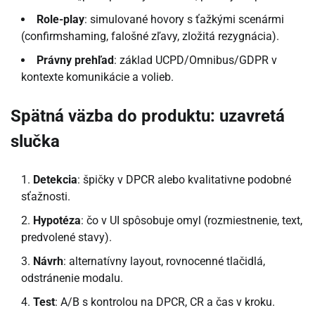
Role-play
: simulované hovory s ťažkými scenármi
(confirmshaming, falošné zľavy, zložitá rezygnácia).
Právny prehľad
: základ UCPD/Omnibus/GDPR v
kontexte komunikácie a volieb.
Spätná väzba do produktu: uzavretá
slučka
Detekcia
: špičky v DPCR alebo kvalitativne podobné
sťažnosti.
Hypotéza
: čo v UI spôsobuje omyl (rozmiestnenie, text,
predvolené stavy).
Návrh
: alternatívny layout, rovnocenné tlačidlá,
odstránenie modalu.
Test
: A/B s kontrolou na DPCR, CR a čas v kroku.