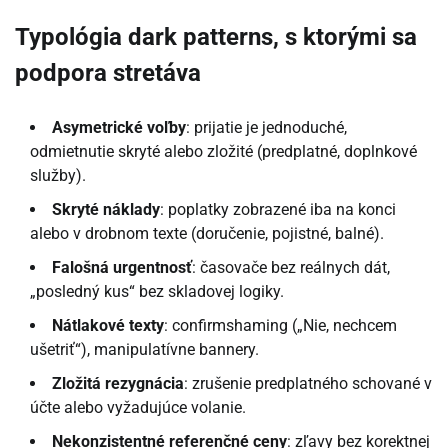
Typológia dark patterns, s ktorými sa
podpora stretáva
Asymetrické voľby
: prijatie je jednoduché,
odmietnutie skryté alebo zložité (predplatné, doplnkové
služby).
Skryté náklady
: poplatky zobrazené iba na konci
alebo v drobnom texte (doručenie, pojistné, balné).
Falošná urgentnosť
: časovače bez reálnych dát,
„posledný kus“ bez skladovej logiky.
Nátlakové texty
: confirmshaming („Nie, nechcem
ušetriť“), manipulatívne bannery.
Zložitá rezygnácia
: zrušenie predplatného schované v
účte alebo vyžadujúce volanie.
Nekonzistentné referenčné ceny
: zľavy bez korektnej