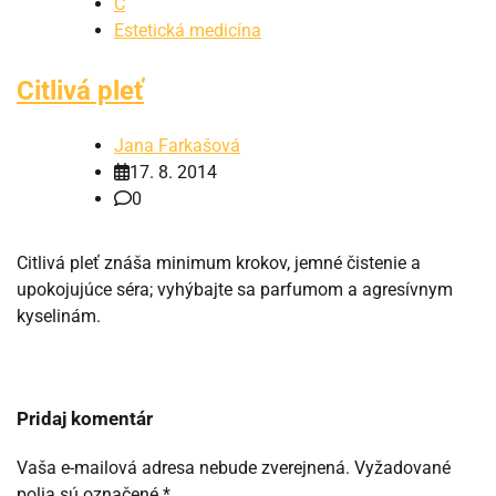
C
Estetická medicína
Citlivá pleť
Jana Farkašová
17. 8. 2014
0
Citlivá pleť znáša minimum krokov, jemné čistenie a
upokojujúce séra; vyhýbajte sa parfumom a agresívnym
kyselinám.
Pridaj komentár
Vaša e-mailová adresa nebude zverejnená.
Vyžadované
polia sú označené
*