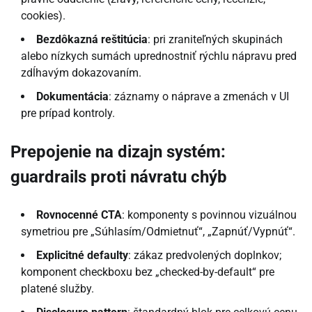
cookies).
Bezdôkazná reštitúcia
: pri zraniteľných skupinách
alebo nízkych sumách uprednostniť rýchlu nápravu pred
zdĺhavým dokazovaním.
Dokumentácia
: záznamy o náprave a zmenách v UI
pre prípad kontroly.
Prepojenie na dizajn systém:
guardrails proti návratu chýb
Rovnocenné CTA
: komponenty s povinnou vizuálnou
symetriou pre „Súhlasím/Odmietnuť“, „Zapnúť/Vypnúť“.
Explicitné defaulty
: zákaz predvolených doplnkov;
komponent checkboxu bez „checked-by-default“ pre
platené služby.