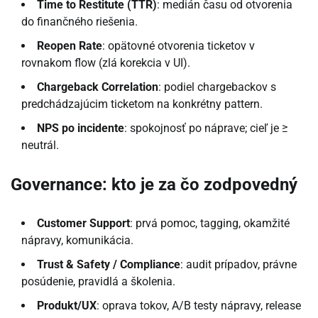
Time to Restitute (TTR)
: medián času od otvorenia
do finančného riešenia.
Reopen Rate
: opätovné otvorenia ticketov v
rovnakom flow (zlá korekcia v UI).
Chargeback Correlation
: podiel chargebackov s
predchádzajúcim ticketom na konkrétny pattern.
NPS po incidente
: spokojnosť po náprave; cieľ je ≥
neutrál.
Governance: kto je za čo zodpovedný
Customer Support
: prvá pomoc, tagging, okamžité
nápravy, komunikácia.
Trust & Safety / Compliance
: audit prípadov, právne
posúdenie, pravidlá a školenia.
Produkt/UX
: oprava tokov, A/B testy nápravy, release