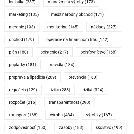
logistika
(237)
manažment výroby
(173)
marketing
(135)
medzinárodný obchod
(171)
meranie
(193)
monitoring
(145)
náklady
(227)
obchod
(179)
operácie na finančnom trhu
(142)
plán
(180)
poistenie
(217)
poisťovníctvo
(168)
poplatky
(181)
pravidlá
(184)
preprava a špedícia
(209)
prevencia
(160)
regulácia
(129)
riziko
(283)
riziká
(324)
rozpočet
(216)
transparentnosť
(290)
transport
(168)
výroba
(434)
výrobky
(167)
zodpovednosť
(150)
zásoby
(183)
školstvo
(199)