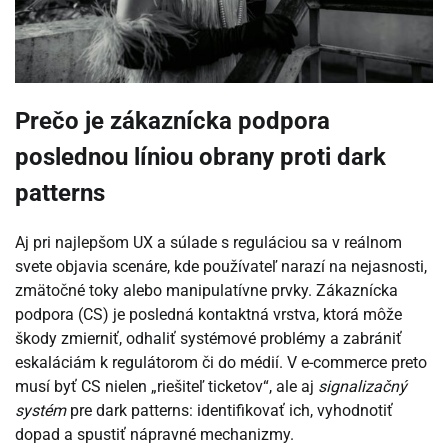
Prečo je zákaznícka podpora
poslednou líniou obrany proti dark
patterns
Aj pri najlepšom UX a súlade s reguláciou sa v reálnom
svete objavia scenáre, kde používateľ narazí na nejasnosti,
zmätočné toky alebo manipulatívne prvky. Zákaznícka
podpora (CS) je posledná kontaktná vrstva, ktorá môže
škody zmierniť, odhaliť systémové problémy a zabrániť
eskaláciám k regulátorom či do médií. V e-commerce preto
musí byť CS nielen „riešiteľ ticketov“, ale aj
signalizačný
systém
pre dark patterns: identifikovať ich, vyhodnotiť
dopad a spustiť nápravné mechanizmy.