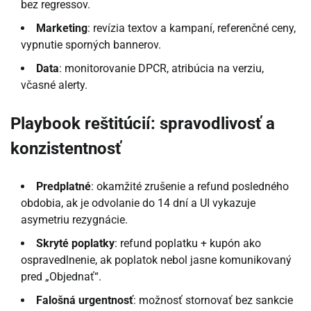
bez regressov.
Marketing
: revízia textov a kampaní, referenčné ceny,
vypnutie sporných bannerov.
Data
: monitorovanie DPCR, atribúcia na verziu,
včasné alerty.
Playbook reštitúcií: spravodlivosť a
konzistentnosť
Predplatné
: okamžité zrušenie a refund posledného
obdobia, ak je odvolanie do 14 dní a UI vykazuje
asymetriu rezygnácie.
Skryté poplatky
: refund poplatku + kupón ako
ospravedlnenie, ak poplatok nebol jasne komunikovaný
pred „Objednať“.
Falošná urgentnosť
: možnosť stornovať bez sankcie