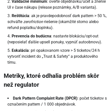
Validačné minimum
: overte objednávku/účet a znenie
UI v čase nákupu (release poznámky, A/B varianta).
Reštitúcia
: ak je pravdepodobnosť dark pattern > 50 %,
schváľte
zerofriction
riešenie (okamžité storno alebo
refund poplatku/doplnku).
Prevencia do budúcna
: nastavte blokáciu/opt-out
(neposielať ďalšie upsell ponuky, vypnúť autoobnovu).
Eskalácia
: pri opakovanom vzore > 5 ticketov/24 h
vytvoriť incident do „Trust & Safety“ a produktového
tímu.
Metriky, ktoré odhalia problém skôr
než regulator
Dark Pattern Complaint Rate (DPCR)
: počet ticketov s
označením pattern / 1 000 objednávok.