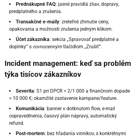
Prednákupné FAQ
: jasné pravidlá zliav, dopravy,
predplatného a zrušenia.
Transakčné e-maily
: zreteľné zhrnutie ceny,
opakovania a možnosti zrušenia jedným klikom.
Účet zákazníka
: sekcia „Spravovať predplatné a
doplnky“ s
rovnocenným
tlačidlom „Zrušiť“.
Incident management: keď sa problém
týka tisícov zákazníkov
Severita
: S1 pri DPCR > 2/1 000 a finančnom dopade
> 10 000 €; okamžité zastavenie kampane/feature.
Komunikácia
: banner v dotknutom flow, e-mail
ospravedlnenia, časový plán nápravy, automatický
refund.
Post-mortem
: bez hľadania vinníkov, s konkrétnymi