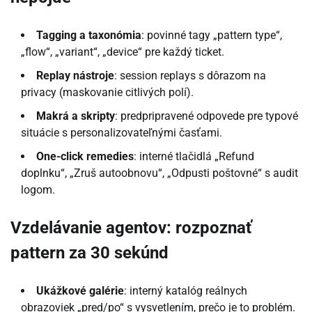
Tagging a taxonómia
: povinné tagy „pattern type“,
„flow“, „variant“, „device“ pre každý ticket.
Replay nástroje
: session replays s dôrazom na
privacy (maskovanie citlivých polí).
Makrá a skripty
: predpripravené odpovede pre typové
situácie s personalizovateľnými časťami.
One-click remedies
: interné tlačidlá „Refund
doplnku“, „Zruš autoobnovu“, „Odpusti poštovné“ s audit
logom.
Vzdelávanie agentov: rozpoznať
pattern za 30 sekúnd
Ukážkové galérie
: interný katalóg reálnych
obrazoviek „pred/po“ s vysvetlením, prečo je to problém.