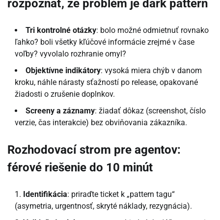
rozpoznať, že problém je dark pattern
Tri kontrolné otázky
: bolo možné odmietnuť rovnako
ľahko? boli všetky kľúčové informácie zrejmé v čase
voľby? vyvolalo rozhranie omyl?
Objektívne indikátory
: vysoká miera chýb v danom
kroku, náhle nárasty sťažností po release, opakované
žiadosti o zrušenie doplnkov.
Screeny a záznamy
: žiadať dôkaz (screenshot, číslo
verzie, čas interakcie) bez obviňovania zákazníka.
Rozhodovací strom pre agentov:
férové riešenie do 10 minút
Identifikácia
: priraďte ticket k „pattern tagu“
(asymetria, urgentnosť, skryté náklady, rezygnácia).