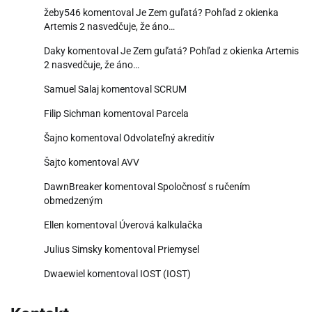
žeby546
komentoval
Je Zem guľatá? Pohľad z okienka
Artemis 2 nasvedčuje, že áno…
Daky
komentoval
Je Zem guľatá? Pohľad z okienka Artemis
2 nasvedčuje, že áno…
Samuel Salaj
komentoval
SCRUM
Filip Sichman
komentoval
Parcela
Šajno
komentoval
Odvolateľný akreditív
Šajto
komentoval
AVV
DawnBreaker
komentoval
Spoločnosť s ručením
obmedzeným
Ellen
komentoval
Úverová kalkulačka
Julius Simsky
komentoval
Priemysel
Dwaewiel
komentoval
IOST (IOST)