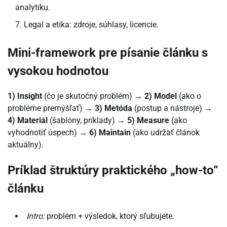
analytiku.
Legal a etika: zdroje, súhlasy, licencie.
Mini-framework pre písanie článku s
vysokou hodnotou
1) Insight
(čo je skutočný problém) →
2) Model
(ako o
probléme premýšľať) →
3) Metóda
(postup a nástroje) →
4) Materiál
(šablóny, príklady) →
5) Measure
(ako
vyhodnotiť úspech) →
6) Maintain
(ako udržať článok
aktuálny).
Príklad štruktúry praktického „how-to“
článku
Intro:
problém + výsledok, ktorý sľubujete.