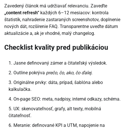
Zavedený článok má udržiavať relevanciu. Zaveďte
„content refresh“
každých 6–12 mesiacov: kontrola
štatistík, nahradenie zastaraných screenshotov, doplnenie
nových dát, rozšírenie FAQ. Transparentne uveďte dátum
aktualizácie a, ak je vhodné, malý changelog.
Checklist kvality pred publikáciou
Jasne definovaný zámer a čitateľský výsledok.
Outline pokrýva
prečo, čo, ako, čo ďalej
.
Originálne prvky: dáta, prípad, šablóna alebo
kalkulačka.
On-page SEO: meta, nadpisy, interné odkazy, schéma.
UX: skenovateľnosť, grafy, alt texty, mobilná
čitateľnosť.
Meranie: definované KPI a UTM, napojenie na