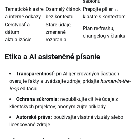
šablónu
Tematické klastre
Osamelý článok
Prepojte pilier ↔
a interné odkazy
bez kontextu
klastre s kontextom
Čerstvosť a
Staré údaje,
Plán re-freshu,
dátum
zmenené
changelog v článku
aktualizácie
rozhrania
Etika a AI asistenčné písanie
Transparentnosť:
pri AI-generovaných častiach
overujte fakty a uvádzajte zdroje; pridajte
human-in-the-
loop
editáciu.
Ochrana súkromia:
nepublikujte citlivé údaje z
klientskych projektov; anonymizujte príklady.
Autorské práva:
používajte vlastné vizuály alebo
licencované zdroje.