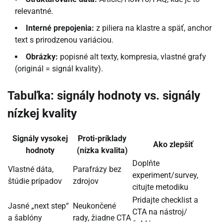
relevantné.
Interné prepojenia:
z piliera na klastre a späť, anchor
text s prirodzenou variáciou.
Obrázky:
popisné alt texty, kompresia, vlastné grafy
(originál = signál kvality).
Tabuľka: signály hodnoty vs. signály
nízkej kvality
Signály vysokej
Proti-príklady
Ako zlepšiť
hodnoty
(nízka kvalita)
Doplňte
Vlastné dáta,
Parafrázy bez
experiment/survey,
štúdie prípadov
zdrojov
citujte metodiku
Pridajte checklist a
Jasné „next step“
Neukončené
CTA na nástroj/
a šablóny
rady, žiadne CTA