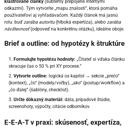
klastrované články
(subtémy prepojené internými
odkazmi). Tým vytvoríte „mapu znalostí“, ktorá pomáha
používateľovi aj vyhľadávačom. Každý článok má jasnú
rolu: buď
zarába autoritu
(hlboká expertíza), alebo
zarába
návštevnosť
(odpoveď na konkrétnu otázku), ideálne oboje.
Brief a outline: od hypotézy k štruktúre
Formulujte hypotézu hodnoty:
„Čitateľ si vďaka článku
skracuje čas o 50 % pri XY procese.“
Vytvorte outline:
logická os kapitol → sekcie „prečo“
(kontext), „čo“ (modely/voľby), „ako“ (postup/workflow) a
„čo ďalej“ (šablóny, checklist).
Určte dôkazný materiál:
dáta, prípadové štúdie,
screenshoty, výpočty, citácie odborníkov.
E-E-A-T v praxi: skúsenosť, expertíza,