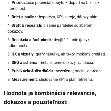
Prioritizácia:
potenciál dopytu × dopad na biznis ×
náročnosť.
Brief a outline:
hypotéza, KPI, zdroje, dátový plán.
Draft & research:
písanie paralelne so zberom
dôkazov.
Redakcia a fact-check:
dvojité čítanie (jazyk a
odbornosť).
UX a vizuály:
grafy, tabuľky, alt texty, mobilný prehľad.
SEO a schéma:
meta, interné odkazy, validácia.
Publikácia & distribúcia:
newsletter, social, outreach.
Measurement:
sledovanie KPI a plán refreshu.
Hodnota je kombinácia relevancie,
dôkazov a použiteľnosti