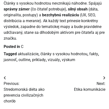
Články s vysokou hodnotou nevznikajú náhodne. Spájajú
správny zámer
(čo čitateľ potrebuje),
silný obsah
(dáta,
originalita, postupy) a
bezchybnú realizáciu
(UX, SEO,
distribúcia a meranie). Ak každý text prinesie konkrétny
výsledok, zapadne do tematickej mapy a bude pravidelne
udržiavaný, stane sa dlhodobým aktívom pre čitateľa aj pre
značku.
Posted in
C
Tagged
aktualizácie
,
články s vysokou hodnotou
,
fakty
,
jasnosť
,
outline
,
príklady
,
vizuály
,
výskum
Navigácia
Previous:
Next:
v
Stredomorská diéta ako
Etika komunikácie
prevencia civilizačných
článku
chorôb