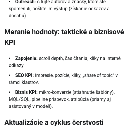
Outreach:
citujte autorov a značky, ktoré ste
spomenuli; pošlite im výstup (získanie odkazov a
dosahu).
Meranie hodnoty: taktické a biznisové
KPI
Zapojenie:
scroll depth, čas čítania, kliky na interné
odkazy.
SEO KPI:
impresie, pozície, kliky, „share of topic“ v
rámci klastrov.
Biznis KPI:
mikro-konverzie (stiahnutie šablóny),
MQL/SQL, pipeline príspevok, atribúcia (priamy aj
asistovaný v modeli).
Aktualizácie a cyklus čerstvosti