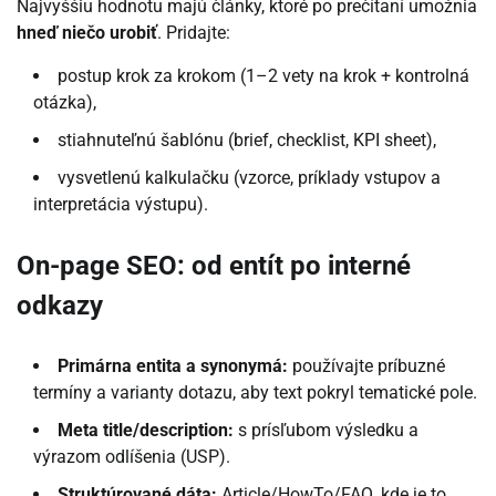
Najvyššiu hodnotu majú články, ktoré po prečítaní umožnia
hneď niečo urobiť
. Pridajte:
postup krok za krokom (1–2 vety na krok + kontrolná
otázka),
stiahnuteľnú šablónu (brief, checklist, KPI sheet),
vysvetlenú kalkulačku (vzorce, príklady vstupov a
interpretácia výstupu).
On-page SEO: od entít po interné
odkazy
Primárna entita a synonymá:
používajte príbuzné
termíny a varianty dotazu, aby text pokryl tematické pole.
Meta title/description:
s prísľubom výsledku a
výrazom odlíšenia (USP).
Struktúrované dáta:
Article/HowTo/FAQ, kde je to