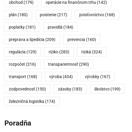
obchod
(179)
operácie na finančnom trhu
(142)
plán
(180)
poistenie
(217)
poisťovníctvo
(168)
poplatky
(181)
pravidlá
(184)
preprava a špedícia
(209)
prevencia
(160)
regulácia
(129)
riziko
(283)
riziká
(324)
rozpočet
(216)
transparentnosť
(290)
transport
(168)
výroba
(434)
výrobky
(167)
zodpovednosť
(150)
zásoby
(183)
školstvo
(199)
železničná logistika
(174)
Poradňa