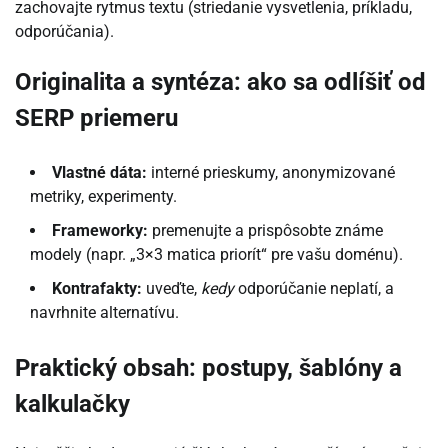
zachovajte rytmus textu (striedanie vysvetlenia, príkladu,
odporúčania).
Originalita a syntéza: ako sa odlíšiť od
SERP priemeru
Vlastné dáta:
interné prieskumy, anonymizované
metriky, experimenty.
Frameworky:
premenujte a prispôsobte známe
modely (napr. „3×3 matica priorít“ pre vašu doménu).
Kontrafakty:
uveďte,
kedy
odporúčanie neplatí, a
navrhnite alternatívu.
Praktický obsah: postupy, šablóny a
kalkulačky