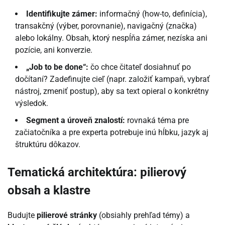
Identifikujte zámer:
informačný (how-to, definícia),
transakčný (výber, porovnanie), navigačný (značka)
alebo lokálny. Obsah, ktorý nespĺňa zámer, nezíska ani
pozície, ani konverzie.
„Job to be done“:
čo chce čitateľ dosiahnuť po
dočítaní? Zadefinujte cieľ (napr. založiť kampaň, vybrať
nástroj, zmeniť postup), aby sa text opieral o konkrétny
výsledok.
Segment a úroveň znalostí:
rovnaká téma pre
začiatočníka a pre experta potrebuje inú hĺbku, jazyk aj
štruktúru dôkazov.
Tematická architektúra: pilierový
obsah a klastre
Budujte
pilierové stránky
(obsiahly prehľad témy) a