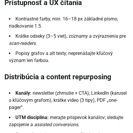
Prístupnosť a UX čítania
Kontrastné farby, min. 16–18 px základné písmo,
riadkovanie 1.5.
Krátke odseky (3–5 viet), zoznamy a zvýraznenia pre
scan-readers
.
Popisy grafov a alt texty; neprenášajte kľúčový
význam len farbou.
Distribúcia a content repurposing
Kanály:
newsletter (zhrnutie + CTA), LinkedIn (karusel
s kľúčovým grafom), krátke video (3 tipy), PDF „one-
pager“.
UTM disciplína:
merajte príspevok kanálov; sledujte
zapojenie a
assisted conversions
.