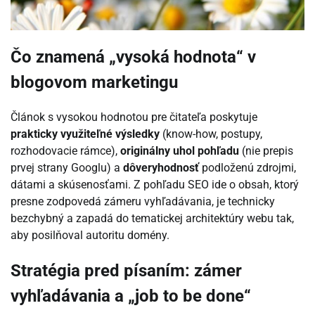
Čo znamená „vysoká hodnota“ v
blogovom marketingu
Článok s vysokou hodnotou pre čitateľa poskytuje
prakticky využiteľné výsledky
(know-how, postupy,
rozhodovacie rámce),
originálny uhol pohľadu
(nie prepis
prvej strany Googlu) a
dôveryhodnosť
podloženú zdrojmi,
dátami a skúsenosťami. Z pohľadu SEO ide o obsah, ktorý
presne zodpovedá zámeru vyhľadávania, je technicky
bezchybný a zapadá do tematickej architektúry webu tak,
aby posilňoval autoritu domény.
Stratégia pred písaním: zámer
vyhľadávania a „job to be done“