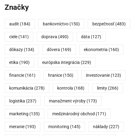
Značky
audit
(184)
bankovníctvo
(150)
bezpečnosť
(483)
ciele
(141)
doprava
(490)
dáta
(127)
dôkazy
(134)
dôvera
(169)
ekonometria
(160)
etika
(190)
európska integrácia
(229)
financie
(161)
hranice
(150)
investovanie
(123)
komunikácia
(278)
kontrola
(168)
limity
(266)
logistika
(237)
manažment výroby
(173)
marketing
(135)
medzinárodný obchod
(171)
meranie
(193)
monitoring
(145)
náklady
(227)