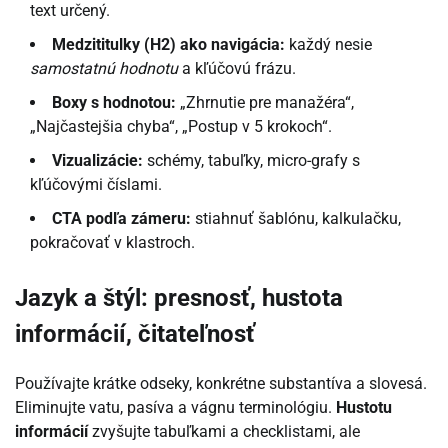
text určený.
Medzititulky (H2) ako navigácia:
každý nesie
samostatnú hodnotu
a kľúčovú frázu.
Boxy s hodnotou:
„Zhrnutie pre manažéra“,
„Najčastejšia chyba“, „Postup v 5 krokoch“.
Vizualizácie:
schémy, tabuľky, micro-grafy s
kľúčovými číslami.
CTA podľa zámeru:
stiahnuť šablónu, kalkulačku,
pokračovať v klastroch.
Jazyk a štýl: presnosť, hustota
informácií, čitateľnosť
Používajte krátke odseky, konkrétne substantíva a slovesá.
Eliminujte vatu, pasíva a vágnu terminológiu.
Hustotu
informácií
zvyšujte tabuľkami a checklistami, ale